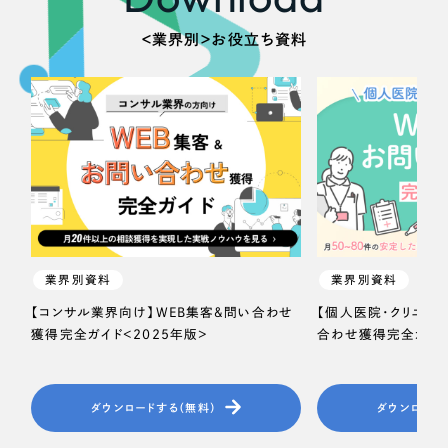
ポータルサイト・メディアサイト
（39件）
NPO・一般社団法人
LP（ランディングページ）
（28件）
＜業界別＞お役立ち資料
キャンペーン・プロモーションサイト
（12件）
人材サービス
ブランディング（ロゴ・印刷物）
（90件）
その他
その他
（1件）
色
お客様インタビュー
ホワイト・白色
業界別資料
業界別資料
グレー・黒色
【コンサル業界向け】WEB集客＆問い合わせ
【個人医院・クリニッ
獲得完全ガイド＜2025年版＞
合わせ獲得完全ガイド
ベージュ・茶色
ダウンロードする（無料）
ダウンロード
レッド・赤色