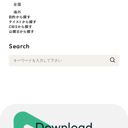
一部をご紹介します
全国
教育
海外
目的から探す
ブックマークしたサイト
テイストから探す
インフラ関連
CMSから探す
公開日から探す
広告・メディア・放送
Search
不動産
農林・水産
すべて
（624件）
金融・保険業
コーポレート・企業サイト
（278件）
ブランドサイト・サービスサイト
（85件）
その他サービス業
求人・採用サイト
（61件）
物流・運送
ECサイト（オンラインショップ）
（43件）
Download