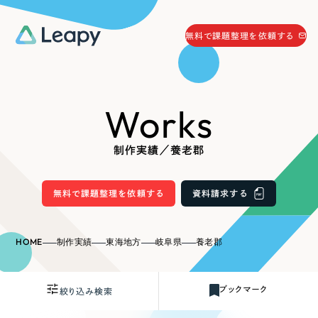
058-215-0066
無料で課題整理を依頼する
24時間受付
無料で課題整理を依頼する
Works
資料請求
する
資料請求する
制作実績／養老郡
無料で課題整理を依頼
する
Company
無料で課題整理を依頼する
資料請求する
会社情報
採用情報
HOME
制作実績
東海地方
岐阜県
養老郡
Web Produce
お役立ち情報
ブックマーク
絞り込み検索
リーピーが選ばれる理由
会社概要