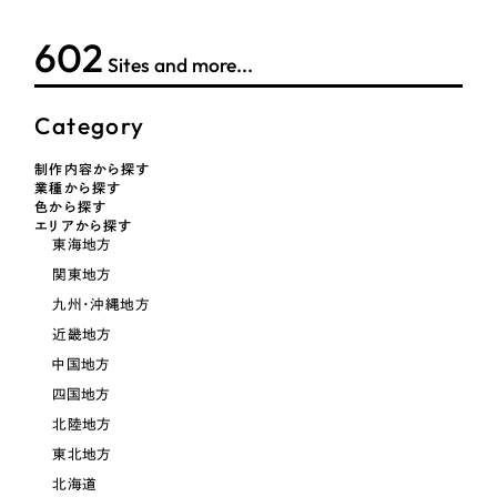
採用DX支援
その他のサービス
医療・福祉
602
リープ・リクルーティング
／
採用業務代行
Sites and more...
プライバシーポリシー
情報セキュリティ方針
求人票作成・面接など各種業務代行、採用の仕組み作り支援
コンサルティング・調査
AI倫理ポリシー
クッキーポリシー
サイトマップ
リープ・キャリア
／
人材紹介サービス
Category
ウェブアクセシビリティ方針
完全成功報酬型のスカウト型ハイクラス人材紹介（岐阜・愛知）
観光・レジャー
制作内容から探す
業種から探す
カイゼンDX支援
色から探す
人材紹介・派遣
エリアから探す
Pace
東海地方
／
クラウド型工数管理ツール
日報ツールで案件ごとの営業利益をリアルタイムに可視化
関東地方
士業
九州・沖縄地方
近畿地方
自治体・官公庁
制作実績
中国地方
Works
四国地方
美容・エステ
北陸地方
制作実績
東北地方
IT・インターネット
北海道
全国1,400社以上の支援実績の中から
実績の