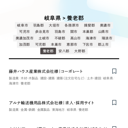
Works
絞り込み検
Webサイト制作
選ばれる理由
Search
索
コーポレートサイト制作
岐阜県 > 養老郡
採用サイト制作
サービス
岐阜市
羽島郡
大垣市
各務原市
揖斐郡
美濃市
制作内容
ECサイト制作
可児市
多治見市
羽島市
関市
本巣郡
山県市
Service
美濃加茂市
土岐市
不破郡
高山市
海津市
瑞浪市
ブランドサイト制作
加茂郡
可児郡
本巣市
恵那市
下呂市
郡上市
コーポレート・企業サイト
サービス紹介
ブランディング支援
養老郡
安八郡
大野郡
一過性の広告に頼らず、
「仕組み」と「ノウハウ」
制作実績
ブランドサイト・サービスサイト
を残す資産型DX支援をご提供します
藤井ハウス産業株式会社様｜コーポレート
すべて
（624件）
製造業
木材・木製品
建設・建築
建築（注文住宅など）
土木・建設
岐阜県
求人・採用サイト
コーポレート・企業サイト
（278件）
海津市
養老郡
ブランドサイト・サービスサイト
（85件）
ECサイト（オンラインショップ）
求人・採用サイト
（61件）
アルナ輸送機用品株式会社様｜求人・採用サイト
製造業
金属・鉄鋼
金属製品
東海地方
岐阜県
養老郡
ECサイト（オンラインショップ）
ポータルサイト・メディアサイト
（43件）
ポータルサイト・メディアサイト
（39件）
LP（ランディングページ）