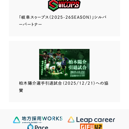
「岐阜スゥープス
（2025-26SEASON）」
シルバ
ーパートナー
柏木陽介選手
引退試合（2025/12/21）
への協
賛