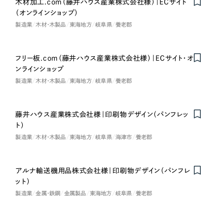
木材加工.com（藤井ハウス産業株式会社様）｜ECサイト
LP（ランディングページ）
（28件）
マーケティングDX支援
（オンラインショップ）
キャンペーン・プロモーションサイト
（12件）
製造業
木材・木製品
東海地方
岐阜県
養老郡
キャンペーン・プロモーション
Webサイト制作
ブランディング（ロゴ・印刷物）
（90件）
サイト
その他
（1件）
コーポレートサイト制作
フリー板.com（藤井ハウス産業株式会社様）｜ECサイト・オ
ブランディング（ロゴ・印刷物）
ンラインショップ
オプションサービス
採用サイト制作
製造業
木材・木製品
東海地方
岐阜県
養老郡
お客様インタビュー
その他
ECサイト制作
藤井ハウス産業株式会社様｜印刷物デザイン（パンフレッ
業種
Outsourcing
ブランドサイト制作
ト）
製造業
木材・木製品
東海地方
岐阜県
海津市
養老郡
?
よくある質問
アウトソーシング（代行支援）
製造業
リープ・プロジェクト
アルナ輸送機用品株式会社様｜印刷物デザイン（パンフレ
「反響強化」を目的としたマーケティング代行
リープ・プロジェクト
建設・建築
／
マーケティング代行
ット）
リープ・リクルーティング
SEO対策によるアクセス獲得、反響獲得などの"Webマーケティング"から、
製造業
金属・鉄鋼
金属製品
東海地方
岐阜県
養老郡
ライン領域のマーケティングまでまるっと代行
「採用強化」を目的とした採用業務代行
卸売・小売