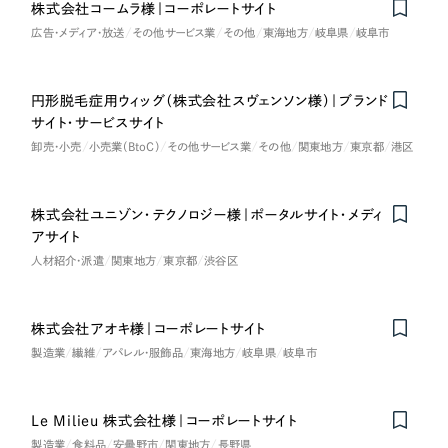
LP（ランディングページ）
（28件）
株式会社コームラ様｜コーポレートサイト
マーケティングDX支援
広告・メディア・放送
その他サービス業
その他
東海地方
岐阜県
岐阜市
キャンペーン・プロモーションサイト
（12件）
キャンペーン・プロモーション
Webサイト制作
ブランディング（ロゴ・印刷物）
（90件）
サイト
円形脱毛症用ウィッグ（株式会社スヴェンソン様）｜ブランド
その他
（1件）
コーポレートサイト制作
サイト・サービスサイト
ブランディング（ロゴ・印刷物）
オプションサービス
卸売・小売
小売業（BtoC）
その他サービス業
その他
関東地方
東京都
港区
採用サイト制作
お客様インタビュー
その他
ECサイト制作
株式会社ユニゾン・テクノロジー様｜ポータルサイト・メディ
アサイト
業種
Outsourcing
ブランドサイト制作
人材紹介・派遣
関東地方
東京都
渋谷区
?
よくある質問
アウトソーシング（代行支援）
製造業
株式会社アオキ様｜コーポレートサイト
リープ・プロジェクト
製造業
繊維
アパレル・服飾品
東海地方
岐阜県
岐阜市
「反響強化」を目的としたマーケティング代行
リープ・プロジェクト
建設・建築
／
マーケティング代行
リープ・リクルーティング
SEO対策によるアクセス獲得、反響獲得などの"Webマーケティング"から、
ライン領域のマーケティングまでまるっと代行
「採用強化」を目的とした採用業務代行
卸売・小売
Le Milieu 株式会社様｜コーポレートサイト
製造業
食料品
安曇野市
関東地方
長野県