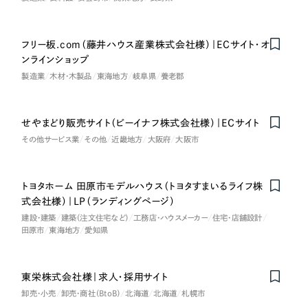
採用DX支援
その他のサービス
医療・福祉
リープ・リクルーティング
／
採用業務代行
フリー板.com（藤井ハウス産業株式会社様）｜ECサイト・オ
プライバシーポリシー
情報セキュリティ方針
求人票作成・面接など各種業務代行、採用の仕組み作り支援
コンサルティング・調査
ンラインショップ
AI倫理ポリシー
クッキーポリシー
サイトマップ
リープ・キャリア
／
人材紹介サービス
製造業
木材・木製品
東海地方
岐阜県
養老郡
ウェブアクセシビリティ方針
完全成功報酬型のスカウト型ハイクラス人材紹介（岐阜・愛知）
観光・レジャー
カイゼンDX支援
せやまどり販売サイト（ビーイナフ株式会社様）｜ECサイト
人材紹介・派遣
その他サービス業
その他
近畿地方
大阪府
大阪市
Pace
／
クラウド型工数管理ツール
日報ツールで案件ごとの営業利益をリアルタイムに可視化
士業
トヨタホーム 田原市モデルハウス（トヨタすまいるライフ株
式会社様）｜LP（ランディングページ）
自治体・官公庁
制作実績
建設・建築
建築（注文住宅など）
工務店・ハウスメーカー
住宅・店舗設計
田原市
東海地方
愛知県
Works
美容・エステ
制作実績
東栄株式会社様｜求人・採用サイト
IT・インターネット
卸売・小売
卸売・商社（BtoB）
北海道
北海道
札幌市
全国1,400社以上の支援実績の中から
実績の