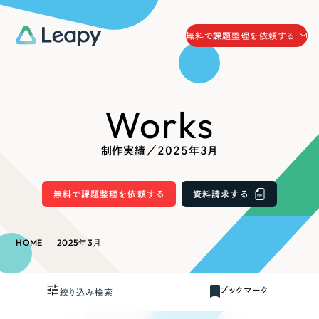
058-215-0066
無料で課題整理を依頼する
24時間受付
無料で課題整理を依頼する
Works
資料請求
する
資料請求する
制作実績／2025年3月
無料で課題整理を依頼
する
Company
無料で課題整理を依頼する
資料請求する
会社情報
採用情報
HOME
2025年3月
Web Produce
お役立ち情報
ブックマーク
絞り込み検索
リーピーが選ばれる理由
会社概要