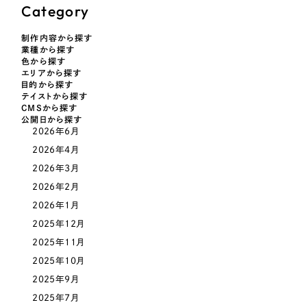
ポータルサイト・メディアサイト
（39件）
Category
NPO・一般社団法人
LP（ランディングページ）
（28件）
制作内容から探す
キャンペーン・プロモーションサイト
（12件）
業種から探す
人材サービス
色から探す
ブランディング（ロゴ・印刷物）
（90件）
エリアから探す
目的から探す
その他
その他
（1件）
テイストから探す
CMSから探す
公開日から探す
色
2026年6月
お客様インタビュー
2026年4月
2026年3月
ホワイト・白色
2026年2月
2026年1月
グレー・黒色
2025年12月
2025年11月
ベージュ・茶色
2025年10月
2025年9月
レッド・赤色
2025年7月