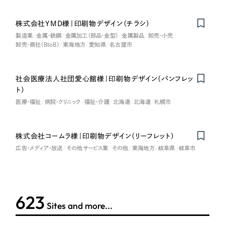
一部をご紹介します
教育
株式会社YMD様｜印刷物デザイン（チラシ）
ブックマークしたサイト
製造業
金属・鉄鋼
金属加工（部品・金型）
金属製品
卸売・小売
インフラ関連
卸売・商社（BtoB）
東海地方
愛知県
名古屋市
広告・メディア・放送
社会医療法人社団愛心館様｜印刷物デザイン（パンフレッ
ト）
不動産
医療・福祉
病院・クリニック
福祉・介護
北海道
北海道
札幌市
農林・水産
株式会社コームラ様｜印刷物デザイン（リーフレット）
すべて
（624件）
広告・メディア・放送
その他サービス業
その他
東海地方
岐阜県
岐阜市
金融・保険業
コーポレート・企業サイト
（278件）
ブランドサイト・サービスサイト
（85件）
その他サービス業
求人・採用サイト
623
（61件）
Sites and more...
物流・運送
ECサイト（オンラインショップ）
（43件）