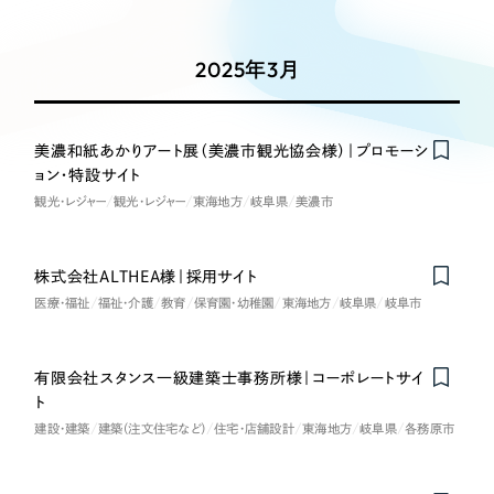
Works
絞り込み検
Webサイト制作
選ばれる理由
Search
索
コーポレートサイト制作
2025年3月
採用サイト制作
サービス
制作内容
ECサイト制作
Service
美濃和紙あかりアート展（美濃市観光協会様）｜プロモーシ
ブランドサイト制作
ョン・特設サイト
コーポレート・企業サイト
サービス紹介
ブランディング支援
観光・レジャー
観光・レジャー
東海地方
岐阜県
美濃市
一過性の広告に頼らず、
「仕組み」と「ノウハウ」
制作実績
ブランドサイト・サービスサイト
を残す資産型DX支援をご提供します
株式会社ALTHEA様｜採用サイト
すべて
（624件）
医療・福祉
福祉・介護
教育
保育園・幼稚園
東海地方
岐阜県
岐阜市
求人・採用サイト
コーポレート・企業サイト
（278件）
ブランドサイト・サービスサイト
（85件）
ECサイト（オンラインショップ）
有限会社スタンス一級建築士事務所様｜コーポレートサイ
求人・採用サイト
（61件）
ト
ECサイト（オンラインショップ）
ポータルサイト・メディアサイト
（43件）
建設・建築
建築（注文住宅など）
住宅・店舗設計
東海地方
岐阜県
各務原市
ポータルサイト・メディアサイト
（39件）
LP（ランディングページ）