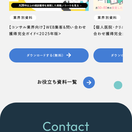
業界別資料
業界別資料
【コンサル業界向け】WEB集客＆問い合わせ
【個人医院・クリニッ
獲得完全ガイド＜2025年版＞
合わせ獲得完全ガイド
ダウンロードする（無料）
ダウンロード
お役立ち資料一覧
Contact