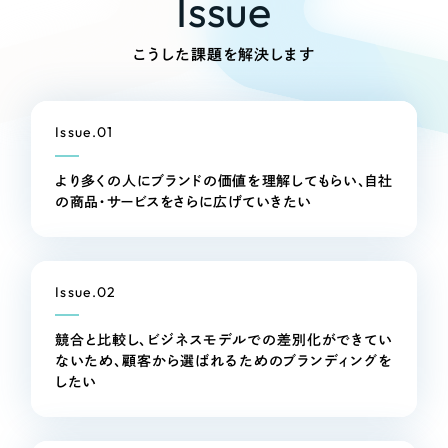
Issue
Webサイト制作
選ばれる理由
コーポレートサイト制作
こうした課題を解決します
採用サイト制作
サービス
ECサイト制作
Service
Issue.01
ブランドサイト制作
サービス紹介
ブランディング支援
より多くの人にブランドの価値を理解してもらい、自社
の商品・サービスをさらに広げていきたい
一過性の広告に頼らず、
「仕組み」と「ノウハウ」
制作実績
を残す資産型DX支援をご提供します
すべて
（624件）
コーポレート・企業サイト
Issue.02
（278件）
ブランドサイト・サービスサイト
（85件）
競合と比較し、ビジネスモデルでの差別化ができてい
求人・採用サイト
（61件）
ないため、顧客から選ばれるためのブランディングを
したい
ECサイト（オンラインショップ）
（43件）
ポータルサイト・メディアサイト
（39件）