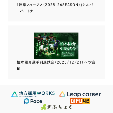
「岐阜スゥープス
（2025-26SEASON）」
シルバ
ーパートナー
柏木陽介選手
引退試合（2025/12/21）
への協
賛
Scroll Down