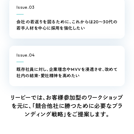
LP（ランディングページ）
（28件）
マーケティングDX支援
Issue.03
キャンペーン・プロモーションサイト
（12件）
Webサイト制作
ブランディング（ロゴ・印刷物）
会社の若返りを図るために、これからは20～30代の
（90件）
若手人材を中心に採用を強化したい
その他
（1件）
コーポレートサイト制作
オプションサービス
採用サイト制作
Issue.04
お客様インタビュー
ECサイト制作
既存社員に対し、企業理念やMVVを浸透させ、改めて
Outsourcing
ブランドサイト制作
社内の結束・愛社精神を高めたい
?
よくある質問
アウトソーシング（代行支援）
リーピーでは、お客様参加型のワークショップ
リープ・プロジェクト
を元に、
「競合他社に勝つために必要なブラ
「反響強化」を目的としたマーケティング代行
リープ・プロジェクト
／
マーケティング代行
ンディング戦略」をご提案します。
リープ・リクルーティング
SEO対策によるアクセス獲得、反響獲得などの"Webマーケティング"から、
ライン領域のマーケティングまでまるっと代行
「採用強化」を目的とした採用業務代行