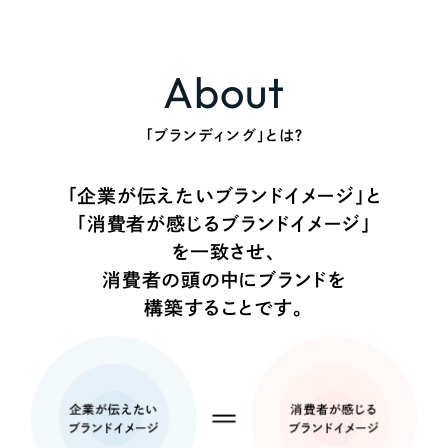
採用DX支援
その他のサービス
リープ・リクルーティング
／
採用業務代行
About
プライバシーポリシー
情報セキュリティ方針
求人票作成・面接など各種業務代行、採用の仕組み作り支援
AI倫理ポリシー
クッキーポリシー
サイトマップ
リープ・キャリア
／
人材紹介サービス
ウェブアクセシビリティ方針
完全成功報酬型のスカウト型ハイクラス人材紹介（岐阜・愛知）
「ブランディング」とは？
カイゼンDX支援
「企業が伝えたいブランドイメージ」と
Pace
「消費者が感じるブランドイメージ」
／
クラウド型工数管理ツール
日報ツールで案件ごとの営業利益をリアルタイムに可視化
を一致させ、
消費者の頭の中にブランドを
構築することです。
制作実績
Works
制作実績
全国1,400社以上の支援実績の中から
実績の