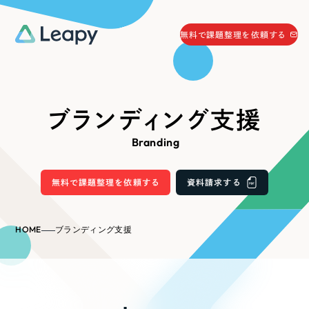
058-215-0066
無料で課題整理を依頼する
24時間受付
無料で課題整理を依頼する
資料請求
する
ブランディング支援
資料請求する
Branding
無料で課題整理を依頼
する
Company
無料で課題整理を依頼する
資料請求する
会社情報
採用情報
HOME
ブランディング支援
Web Produce
お役立ち情報
リーピーが選ばれる理由
会社概要