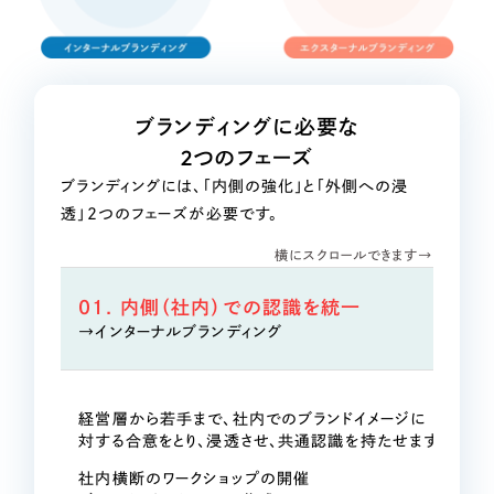
一部をご紹介します
ブックマークしたサイト
ブランディングに必要な
2つのフェーズ
ブランディングには、「内側の強化」と「外側への浸
透」2つのフェーズが必要です。
横にスクロールできます→
01. 内側（社内）での認識を統一
すべて
（624件）
→インターナルブランディング
コーポレート・企業サイト
（278件）
ブランドサイト・サービスサイト
（85件）
経営層から若手まで、社内でのブランドイメージに
求人・採用サイト
（61件）
対する合意をとり、浸透させ、共通認識を持たせます。
ECサイト（オンラインショップ）
（43件）
社内横断のワークショップの開催