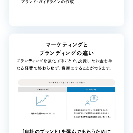
ポータルサイト・メディアサイト
（39件）
ブランド・ガイドラインの作成
LP（ランディングページ）
（28件）
キャンペーン・プロモーションサイト
（12件）
ブランディング（ロゴ・印刷物）
（90件）
その他
（1件）
マーケティングと
ブランディングの違い
お客様インタビュー
ブランディングを強化することで、
投資したお金を単
なる経費で終わらせず、資産にすることができます。
「自社のブランド」を選んでもらうために