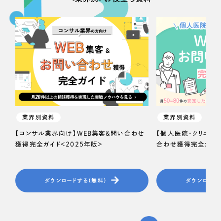
業界別資料
業界別資料
【コンサル業界向け】WEB集客＆問い合わせ
【個人医院・クリニッ
獲得完全ガイド＜2025年版＞
合わせ獲得完全ガイド
ダウンロードする（無料）
ダウンロード