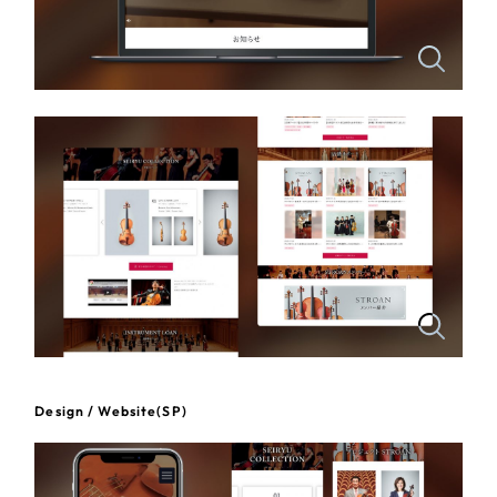
一部をご紹介します
教育
ブックマークしたサイト
インフラ関連
広告・メディア・放送
不動産
農林・水産
すべて
（624件）
コーポレート・企業サイト
（278件）
金融・保険業
ブランドサイト・サービスサイト
（85件）
Design / Website(SP)
その他サービス業
求人・採用サイト
（61件）
ECサイト（オンラインショップ）
（43件）
物流・運送