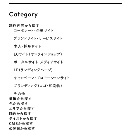
Category
オレンジ・橙色
制作内容から探す
コーポレート・企業サイト
イエロー・黄色
ブランドサイト・サービスサイト
求人・採用サイト
グリーン・緑色
ECサイト（オンラインショップ）
ポータルサイト・メディアサイト
ブルー・青色
LP（ランディングページ）
キャンペーン・プロモーションサイト
パープル・紫色
ブランディング（ロゴ・印刷物）
その他
ピンク・桃色
業種から探す
色から探す
エリアから探す
カラフル・多色
目的から探す
テイストから探す
CMSから探す
その他
公開日から探す