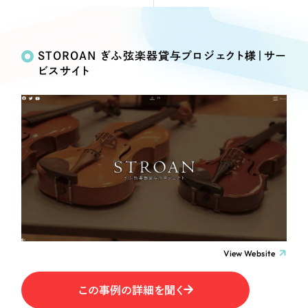
Webサイト制作
Works
絞り込み検
選ばれる理由
コーポレートサイト制作
Search
索
採用サイト制作
STOROAN ぎふ弦楽器貸与プロジェクト様｜サー
サービス
ビスサイト
ECサイト制作
制作内容
Service
ブランドサイト制作
サービス紹介
ブランディング支援
コーポレート・企業サイト
一過性の広告に頼らず、
「仕組み」と「ノウハウ」
制作実績
を残す資産型DX支援をご提供します
ブランドサイト・サービスサイト
すべて
（624件）
コーポレート・企業サイト
（278件）
求人・採用サイト
ブランドサイト・サービスサイト
（85件）
求人・採用サイト
ECサイト（オンラインショップ）
（61件）
View Website
ECサイト（オンラインショップ）
（43件）
ポータルサイト・メディアサイト
この事例の詳細を聞く
ポータルサイト・メディアサイト
（39件）