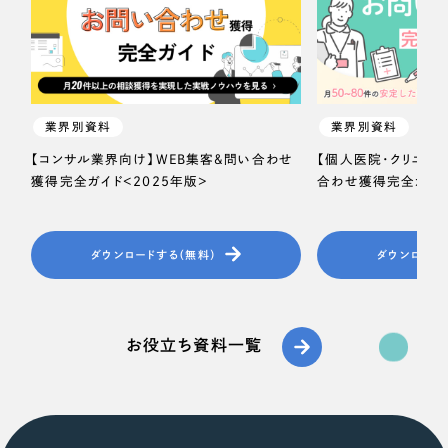
業界別資料
業界別資料
【コンサル業界向け】WEB集客＆問い合わせ
【個人医院・クリニッ
獲得完全ガイド＜2025年版＞
合わせ獲得完全ガイド
ダウンロードする（無料）
ダウンロード
お役立ち資料一覧