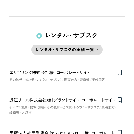
レンタル・サブスク
レンタル・サブスクの実績一覧
エリアリンク株式会社様｜コーポレートサイト
その他サービス業
レンタル・サブスク
関東地方
東京都
千代田区
近江リース株式会社様｜ブランドサイト・コーポレートサイト
Nominee
インフラ関連
掃除・清掃
その他サービス業
レンタル・サブスク
東海地方
岐阜県
大垣市
医療法人社団登豊会（カムカムスワロー）様｜コーポレート