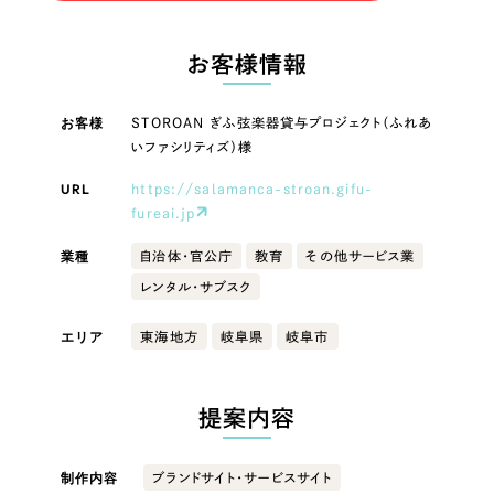
LP（ランディングページ）
（28件）
マーケティングDX支援
LP（ランディングページ）
キャンペーン・プロモーションサイト
（12件）
お客様情報
Webサイト制作
ブランディング（ロゴ・印刷物）
キャンペーン・プロモーション
（90件）
サイト
その他
（1件）
お客様
STOROAN ぎふ弦楽器貸与プロジェクト（ふれあ
コーポレートサイト制作
いファシリティズ）様
オプションサービス
ブランディング（ロゴ・印刷物）
採用サイト制作
URL
https://salamanca-stroan.gifu-
お客様インタビュー
fureai.jp
ECサイト制作
その他
業種
自治体・官公庁
教育
その他サービス業
Outsourcing
ブランドサイト制作
業種
レンタル・サブスク
?
よくある質問
アウトソーシング（代行支援）
エリア
東海地方
岐阜県
岐阜市
リープ・プロジェクト
製造業
「反響強化」を目的としたマーケティング代行
リープ・プロジェクト
／
マーケティング代行
提案内容
建設・建築
リープ・リクルーティング
SEO対策によるアクセス獲得、反響獲得などの"Webマーケティング"から、
ライン領域のマーケティングまでまるっと代行
「採用強化」を目的とした採用業務代行
制作内容
ブランドサイト・サービスサイト
卸売・小売