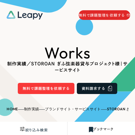
058-215-0066
無料で課題整理を依頼する
24時間受付
無料で課題整理を依頼する
Works
資料請求
する
資料請求する
制作実績／STOROAN ぎふ弦楽器貸与プロジェクト様｜サ
無料で課題整理を依頼
する
ービスサイト
Company
無料で課題整理を依頼する
資料請求する
会社情報
採用情報
Web Produce
HOME
制作実績
ブランドサイト・サービスサイト
STOROAN ぎふ弦
お役立ち情報
リーピーが選ばれる理由
会社概要
ブックマーク
絞り込み検索