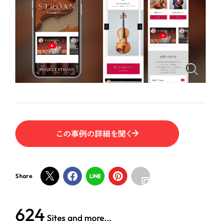
ポータルサイト・メディアサイト
（39件）
LP（ランディングページ）
（28件）
NPO・一般社団法人
キャンペーン・プロモーションサイト
（12件）
ブランディング（ロゴ・印刷物）
人材サービス
（90件）
その他
（1件）
その他
お客様インタビュー
色
この事例の詳細を聞く
ホワイト・白色
グレー・黒色
Share
ベージュ・茶色
624
Sites and more...
レッド・赤色