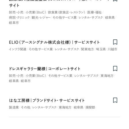
サイト
卸売・小売
小売業（BtoC）
飲食業（飲食店・レストラン）
医療・福祉
病院・クリニック
観光・レジャー
その他サービス業
レンタル・サブスク
岐阜県
岐阜市
ELIO（アースシグナル株式会社様）｜サービスサイト
インフラ関連
その他サービス業
レンタル・サブスク
関東地方
埼玉県
川越市
ドレスギャラリー蘭様｜コーポレートサイト
卸売・小売
小売業（BtoC）
その他サービス業
レンタル・サブスク
東海地方
岐阜県
岐阜市
はな工房様｜ブランドサイト・サービスサイト
製造業
その他
レンタル・サブスク
東海地方
岐阜県
揖斐郡