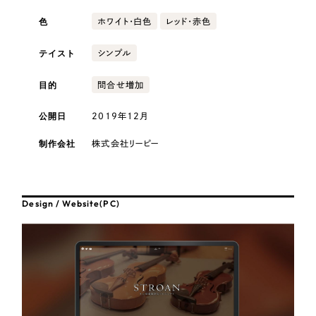
採用DX支援
その他のサービス
色
ホワイト・白色
レッド・赤色
医療・福祉
リープ・リクルーティング
／
採用業務代行
テイスト
プライバシーポリシー
情報セキュリティ方針
求人票作成・面接など各種業務代行、採用の仕組み作り支援
シンプル
AI倫理ポリシー
クッキーポリシー
サイトマップ
リープ・キャリア
コンサルティング・調査
／
人材紹介サービス
目的
問合せ増加
ウェブアクセシビリティ方針
完全成功報酬型のスカウト型ハイクラス人材紹介（岐阜・愛知）
観光・レジャー
公開日
2019年12月
カイゼンDX支援
制作会社
株式会社リーピー
人材紹介・派遣
Pace
／
クラウド型工数管理ツール
日報ツールで案件ごとの営業利益をリアルタイムに可視化
士業
Design / Website(PC)
制作実績
自治体・官公庁
Works
美容・エステ
制作実績
IT・インターネット
全国1,400社以上の支援実績の中から
実績の