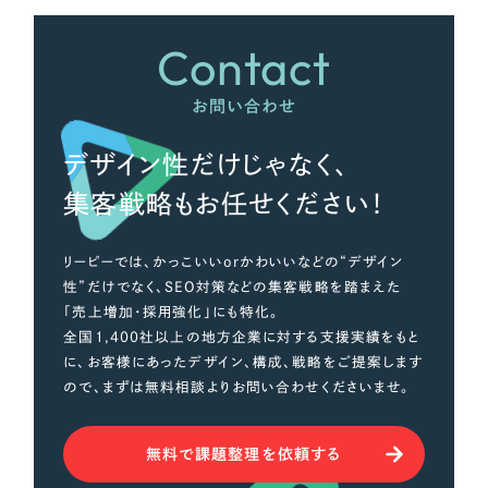
オレンジ・橙色
Contact
イエロー・黄色
お問い合わせ
グリーン・緑色
デザイン性だけじゃなく、
集客戦略もお任せください！
ブルー・青色
リーピーでは、かっこいいorかわいいなどの“デザイン
パープル・紫色
性”だけでなく、SEO対策などの集客戦略を踏まえた
「売上増加・採用強化」にも特化。
ピンク・桃色
全国1,400社以上の地方企業に対する支援実績をもと
に、お客様にあったデザイン、構成、戦略をご提案します
ので、まずは無料相談よりお問い合わせくださいませ。
カラフル・多色
無料で課題整理を依頼する
その他