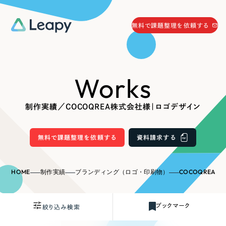
058-215-0066
無料で課題整理を依頼する
24時間受付
無料で課題整理を依頼する
Works
資料請求
する
資料請求する
制作実績／COCOQREA株式会社様｜ロゴデザイン
無料で課題整理を依頼
する
Company
無料で課題整理を依頼する
資料請求する
会社情報
採用情報
HOME
制作実績
ブランディング（ロゴ・印刷物）
COCOQREA
Web Produce
お役立ち情報
ブックマーク
絞り込み検索
リーピーが選ばれる理由
会社概要