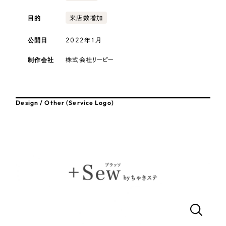
採用DX支援
その他のサービス
医療・福祉
目的
来店数増加
リープ・リクルーティング
／
採用業務代行
プライバシーポリシー
情報セキュリティ方針
求人票作成・面接など各種業務代行、採用の仕組み作り支援
公開日
2022年1月
コンサルティング・調査
AI倫理ポリシー
クッキーポリシー
サイトマップ
リープ・キャリア
／
人材紹介サービス
制作会社
株式会社リーピー
ウェブアクセシビリティ方針
完全成功報酬型のスカウト型ハイクラス人材紹介（岐阜・愛知）
観光・レジャー
カイゼンDX支援
人材紹介・派遣
Design / Other (Service Logo)
Pace
／
クラウド型工数管理ツール
日報ツールで案件ごとの営業利益をリアルタイムに可視化
士業
自治体・官公庁
制作実績
Works
美容・エステ
制作実績
IT・インターネット
全国1,400社以上の支援実績の中から
実績の