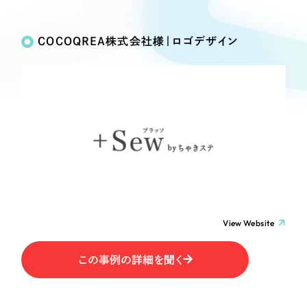
Works
絞り込み検
Webサイト制作
選ばれる理由
Search
索
コーポレートサイト制作
COCOQREA株式会社様｜ロゴデザイン
採用サイト制作
サービス
制作内容
ECサイト制作
Service
ブランドサイト制作
コーポレート・企業サイト
サービス紹介
ブランディング支援
一過性の広告に頼らず、
「仕組み」と「ノウハウ」
制作実績
ブランドサイト・サービスサイト
を残す資産型DX支援をご提供します
すべて
（624件）
求人・採用サイト
コーポレート・企業サイト
（278件）
ブランドサイト・サービスサイト
（85件）
View Website
ECサイト（オンラインショップ）
求人・採用サイト
（61件）
この事例の詳細を聞く
ECサイト（オンラインショップ）
ポータルサイト・メディアサイト
（43件）
ポータルサイト・メディアサイト
（39件）
LP（ランディングページ）