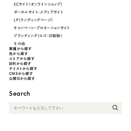
ポータルサイト・メディアサイト
（39件）
ECサイト（オンラインショップ）
NPO・一般社団法人
LP（ランディングページ）
（28件）
ポータルサイト・メディアサイト
キャンペーン・プロモーションサイト
LP（ランディングページ）
（12件）
人材サービス
キャンペーン・プロモーションサイト
ブランディング（ロゴ・印刷物）
（90件）
ブランディング（ロゴ・印刷物）
その他
その他
（1件）
その他
業種から探す
色
色から探す
お客様インタビュー
エリアから探す
目的から探す
テイストから探す
CMSから探す
ホワイト・白色
公開日から探す
グレー・黒色
Search
ベージュ・茶色
レッド・赤色