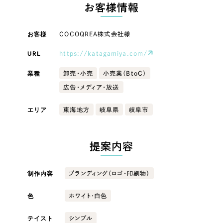
LP（ランディングページ）
（28件）
お客様情報
マーケティングDX支援
キャンペーン・プロモーションサイト
（12件）
キャンペーン・プロモーション
お客様
COCOQREA株式会社様
Webサイト制作
ブランディング（ロゴ・印刷物）
（90件）
サイト
その他
（1件）
URL
https://katagamiya.com/
コーポレートサイト制作
ブランディング（ロゴ・印刷物）
オプションサービス
業種
卸売・小売
小売業（BtoC）
採用サイト制作
広告・メディア・放送
お客様インタビュー
その他
ECサイト制作
エリア
東海地方
岐阜県
岐阜市
業種
Outsourcing
ブランドサイト制作
?
よくある質問
提案内容
アウトソーシング（代行支援）
製造業
リープ・プロジェクト
制作内容
ブランディング（ロゴ・印刷物）
「反響強化」を目的としたマーケティング代行
リープ・プロジェクト
建設・建築
／
マーケティング代行
リープ・リクルーティング
SEO対策によるアクセス獲得、反響獲得などの"Webマーケティング"から、
色
ホワイト・白色
ライン領域のマーケティングまでまるっと代行
「採用強化」を目的とした採用業務代行
卸売・小売
テイスト
シンプル