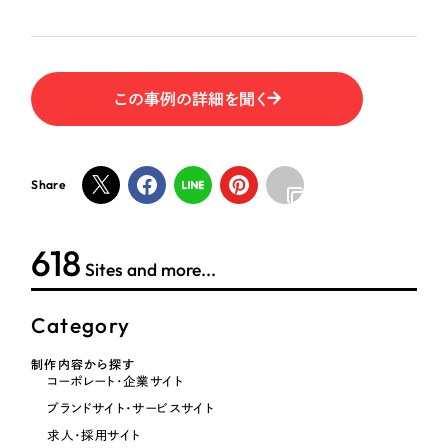
一部をご紹介します
教育
ブックマークしたサイト
インフラ関連
この事例の詳細を聞く
広告・メディア・放送
Share
不動産
農林・水産
618
Sites and more...
すべて
（624件）
金融・保険業
コーポレート・企業サイト
Category
（278件）
ブランドサイト・サービスサイト
（85件）
その他サービス業
制作内容から探す
コーポレート・企業サイト
求人・採用サイト
（61件）
ブランドサイト・サービスサイト
物流・運送
ECサイト（オンラインショップ）
（43件）
求人・採用サイト