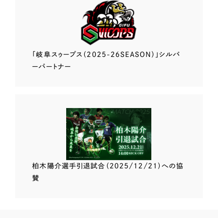
「岐阜スゥープス
（2025-26SEASON）」
シルバ
ーパートナー
柏木陽介選手
引退試合（2025/12/21）
への協
賛