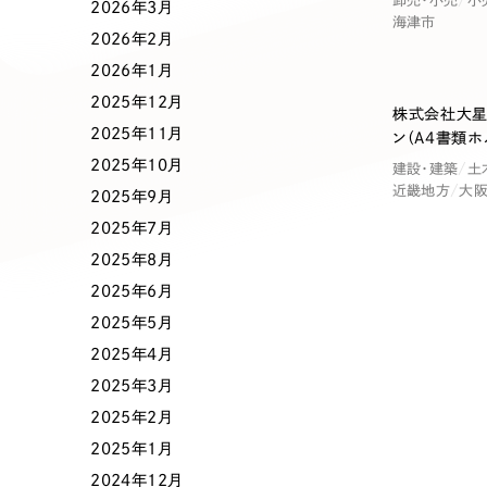
卸売・小売
小
業種
2026年3月
海津市
2026年2月
2026年1月
2025年12月
株式会社大星
製造業
建設・建築
2025年11月
ン（A4書類ホ
2025年10月
建設・建築
土
コンサルティング・調査
観光・レジ
近畿地方
大
2025年9月
2025年7月
2025年8月
自治体・官公庁
美容・エス
2025年6月
2025年5月
インフラ関連
広告・メデ
2025年4月
2025年3月
金融・保険業
その他サ
2025年2月
2025年1月
2024年12月
人材サービス
その他