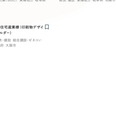
キャンペーン・プロモーションサイ
売業（BtoC）
東海地方
岐阜県
物流・運送
東海地方
岐阜県
羽島市
ブランディング（ロゴ・印刷物）
（
その他
（1件）
住宅産業様｜印刷物デザイ
卸売・小売
医
ルダー）
Outsourcin
木・建設
総合建設・ゼネコン
ャー
人材紹介・派遣
阪府
大阪市
アウトソーシング（代行支援
テ
IT・インターネット
リープ・プロジェクト
「反響強化」を目的としたマー
ィア・放送
不動産
農
リープ・リクルーティング
「採用強化」を目的とした採用
ービス業
物流・運送
N
その他のサービス