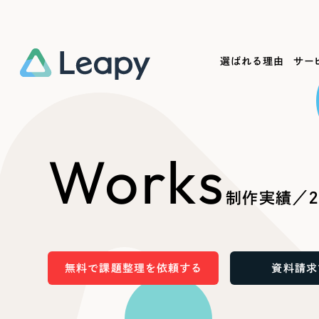
選ばれる理由
サー
Service
Works
Company
Useful
Works
サービス紹介
制作実績
会社概要
お役立ち情報
We
制作実績／2
一過性の広告に頼らず、
全国1,400社以上の支援実績
可能性をひらくデザインで
リーピーによるお役立ち情報を
コー
「仕組み」と「ノウハウ」を残す資産型DX
ら
しあわせな毎日をつくる
ます
支援をご提供します
実績の一部をご紹介します
EC
無料で課題整理を依頼する
資料請求
?
ブックマークしたサイ