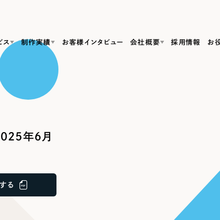
ビス
制作実績
お客様インタビュー
会社概要
採用情報
お
Web Produ
すべて
（624件）
コーポレート・企業サイト
（278件）
リーピーがわかる資料３点セット
bサイト制作
ブランドサイト・サービスサイト
リーピーが選ばれる理由
（85件）
リーピーのWebサイト制作・会社概要・サービスがわかる
会社概要
025年6月
の中か
ご紹介し
求人・採用サイト
お役立ち資料
（61件）
Webサイト制作
ポレートサイト制作
採用サイト制作
代表挨拶
SDG
すぐに使える資料をダウンロード
ECサイト（オンラインショップ）
（43件）
コーポレートサイト制作
サイト制作
ブランドサイト制作
ポータルサイト・メディアサイト
メディア掲載・取材依頼
新着情
（39件）
する
採用サイト制作
LP（ランディングページ）
（28件）
よくある質問
ト
ECサイト制作
リーピーブログ
採用情報
キャンペーン・プロモーションサイト
（1
ブランドサイト制作
Webデザイン・Webマーケティングに関する情報を発信