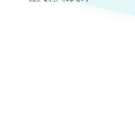
ト
製造業
東海地方
岐阜県
岐阜市
（12件）
90件）
療・福祉
g
士業
）
教育
ケティング代行
林・水産
業務代行
PO・一般社団法人