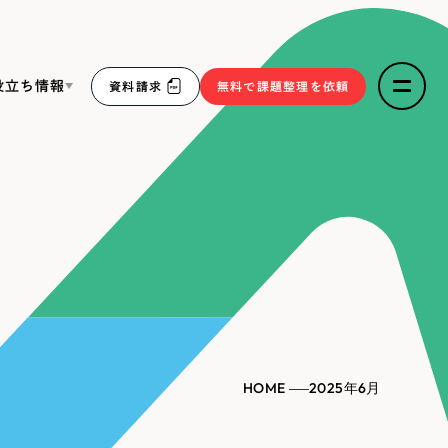
役立ち情報
資料請求
無料で課題整理を依頼
ce
リープ・リクルーティング
／
採用業務代行
求人票作成・面接など各種業務代行、採用の仕組み作り支
３点セット
援
リープ・キャリア
／
人材紹介サービス
sへの取り組み
完全成功報酬型のスカウト型ハイクラス人材紹介（岐阜・愛
知）
報
HOME
2025年6月
2件）