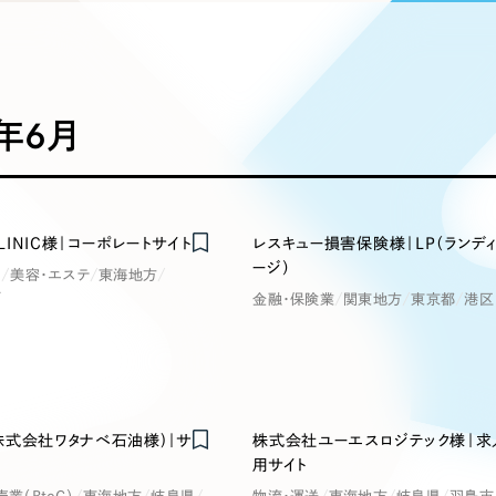
込み検索
ブランディング（ロゴ・印刷物）
ブランディング支援
・プロジェクト
広報ブログ
（90件）
／
マーケティング代行
リーピーの取り組みに関するお知らせ・イベントの様子を
策によるアクセス獲得、反響獲得などの"Webマーケティン
その他
（1件）
オプションサービス
代表ブログ
などのオフライン領域のマーケティングまでまるっと代行
代表川口が経営・Web戦略・地方創生に関する情報を発
5年6月
お客様インタビュー
メールマガジンアーカイブ
過去に配信したメールマガジンのアーカイブ
制作実績
イト・サービスサイト
求人・採用サイト
E
CLINIC様｜コーポレートサイト
レスキュー損害保険様｜LP（ランデ
すべて
（624件）
ージ）
ク
美容・エステ
東海地方
コーポレート・企業サイト
（278件
市
金融・保険業
関東地方
東京都
港区
ディングページ）
キャンペーン・プロモーション
ブ
ブランドサイト・サービスサイト
（
サイト
求人・採用サイト
（61件）
ECサイト（オンラインショップ）
（
ポータルサイト・メディアサイト
（
株式会社ワタナベ石油様)｜サ
株式会社ユーエスロジテック様｜求
LP（ランディングページ）
（28件）
用サイト