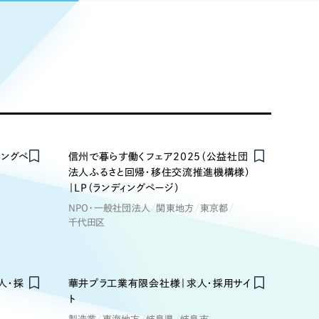
Pace
／
クラウド型工数管理ツール
日報ツールで案件ごとの営業利益をリアルタイムに可視化
発信
信
Cサイト（オンラインショップ）
ィングペ
信州で暮らす働くフェア2025（公益社団
法人ふるさと回帰・移住交流推進機構様）
）
｜LP（ランディングページ）
ランディング（ロゴ・印刷物）
85件）
NPO・一般社団法人
関東地方
東京都
千代田区
43件）
39件）
人・採
華井プラ工業有限会社様｜求人・採用サイ
ト