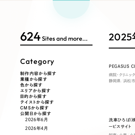
Works Search
絞り
リープ
SEO対
グ"から、
広報支援
624
制作内容
202
Sites and more...
Category
コーポレート・企業サイト
ブランドサ
PEGASUS 
制作内容から探す
病院・クリニッ
業種から探す
静岡県
浜松
ポータルサイト・メディアサイト
LP（ラン
色から探す
エリアから探す
目的から探す
テイストから探す
CMSから探す
その他
公開日から探す
2026年6月
洗車ひろば(
ービスサイト
2026年4月