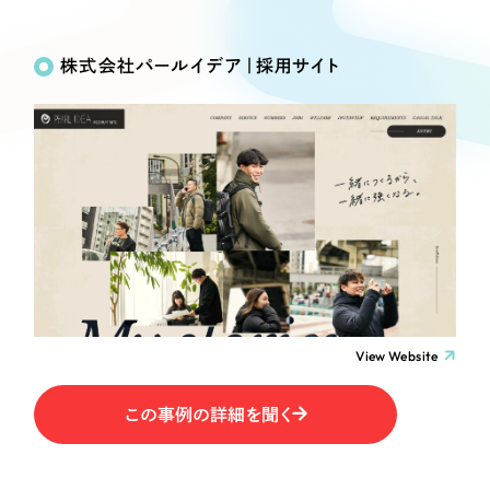
Works
絞り込み検
Webサイト制作
選ばれる理由
Search
索
コーポレートサイト制作
株式会社パールイデア｜採用サイト
採用サイト制作
サービス
制作内容
ECサイト制作
Service
ブランドサイト制作
コーポレート・企業サイト
サービス紹介
ブランディング支援
一過性の広告に頼らず、
「仕組み」と「ノウハウ」
制作実績
ブランドサイト・サービスサイト
を残す資産型DX支援をご提供します
すべて
（624件）
求人・採用サイト
コーポレート・企業サイト
（278件）
ブランドサイト・サービスサイト
（85件）
View Website
ECサイト（オンラインショップ）
求人・採用サイト
（61件）
この事例の詳細を聞く
ECサイト（オンラインショップ）
ポータルサイト・メディアサイト
（43件）
ポータルサイト・メディアサイト
（39件）
LP（ランディングページ）