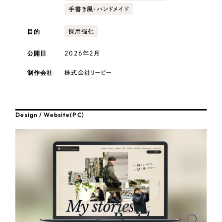
採用DX支援
その他のサービス
手書き風・ハンドメイド
医療・福祉
リープ・リクルーティング
／
採用業務代行
目的
採用強化
プライバシーポリシー
情報セキュリティ方針
求人票作成・面接など各種業務代行、採用の仕組み作り支援
コンサルティング・調査
AI倫理ポリシー
クッキーポリシー
サイトマップ
リープ・キャリア
／
人材紹介サービス
公開日
2026年2月
ウェブアクセシビリティ方針
完全成功報酬型のスカウト型ハイクラス人材紹介（岐阜・愛知）
観光・レジャー
制作会社
株式会社リーピー
カイゼンDX支援
人材紹介・派遣
Pace
／
クラウド型工数管理ツール
Design / Website(PC)
日報ツールで案件ごとの営業利益をリアルタイムに可視化
士業
自治体・官公庁
制作実績
Works
美容・エステ
制作実績
IT・インターネット
全国1,400社以上の支援実績の中から
実績の