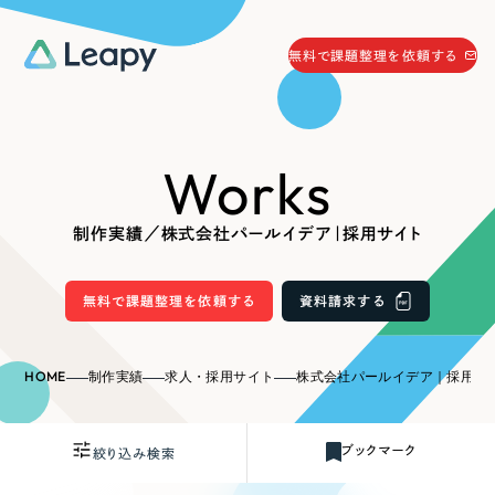
058-215-0066
無料で課題整理を依頼する
24時間受付
無料で課題整理を依頼する
Works
資料請求
する
資料請求する
制作実績／株式会社パールイデア｜採用サイト
無料で課題整理を依頼
する
Company
無料で課題整理を依頼する
資料請求する
会社情報
採用情報
HOME
制作実績
求人・採用サイト
株式会社パールイデア｜採用サ
Web Produce
お役立ち情報
ブックマーク
絞り込み検索
リーピーが選ばれる理由
会社概要