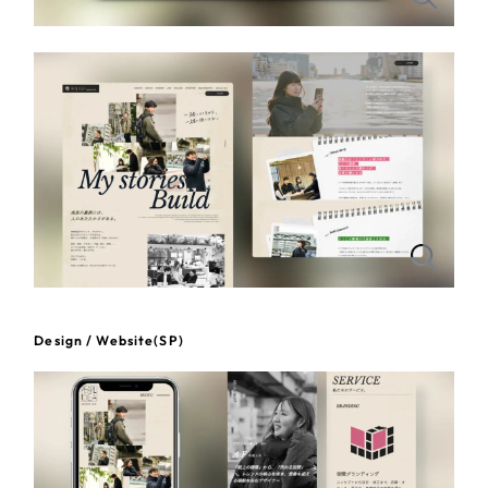
一部をご紹介します
教育
ブックマークしたサイト
インフラ関連
広告・メディア・放送
不動産
農林・水産
すべて
（624件）
金融・保険業
Design / Website(SP)
コーポレート・企業サイト
（278件）
ブランドサイト・サービスサイト
（85件）
その他サービス業
求人・採用サイト
（61件）
物流・運送
ECサイト（オンラインショップ）
（43件）