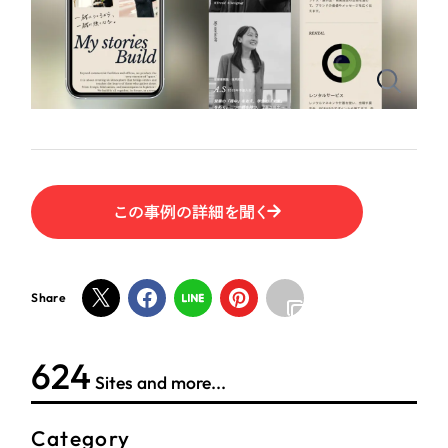
ポータルサイト・メディアサイト
（39件）
NPO・一般社団法人
LP（ランディングページ）
（28件）
キャンペーン・プロモーションサイト
（12件）
人材サービス
ブランディング（ロゴ・印刷物）
（90件）
その他
その他
（1件）
色
お客様インタビュー
この事例の詳細を聞く
ホワイト・白色
Share
グレー・黒色
624
ベージュ・茶色
Sites and more...
レッド・赤色
Category