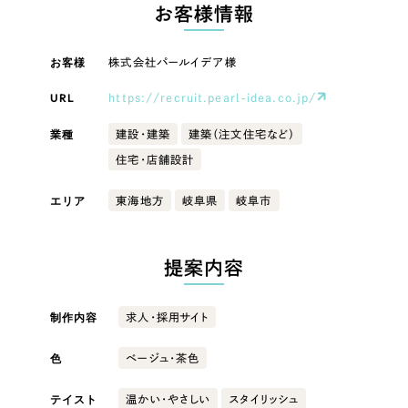
LP（ランディングページ）
（28件）
お客様情報
マーケティングDX支援
キャンペーン・プロモーションサイト
（12件）
キャンペーン・プロモーション
お客様
株式会社パールイデア様
Webサイト制作
ブランディング（ロゴ・印刷物）
（90件）
サイト
その他
（1件）
URL
https://recruit.pearl-idea.co.jp/
コーポレートサイト制作
ブランディング（ロゴ・印刷物）
オプションサービス
業種
建設・建築
建築（注文住宅など）
採用サイト制作
住宅・店舗設計
お客様インタビュー
その他
ECサイト制作
エリア
東海地方
岐阜県
岐阜市
業種
Outsourcing
ブランドサイト制作
?
よくある質問
提案内容
アウトソーシング（代行支援）
製造業
リープ・プロジェクト
制作内容
求人・採用サイト
「反響強化」を目的としたマーケティング代行
リープ・プロジェクト
建設・建築
／
マーケティング代行
リープ・リクルーティング
SEO対策によるアクセス獲得、反響獲得などの"Webマーケティング"から、
色
ベージュ・茶色
ライン領域のマーケティングまでまるっと代行
「採用強化」を目的とした採用業務代行
卸売・小売
テイスト
温かい・やさしい
スタイリッシュ