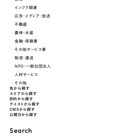
インフラ関連
オレンジ・橙色
広告・メディア・放送
不動産
イエロー・黄色
農林・水産
金融・保険業
グリーン・緑色
その他サービス業
物流・運送
ブルー・青色
NPO・一般社団法人
人材サービス
パープル・紫色
その他
色から探す
エリアから探す
ピンク・桃色
目的から探す
テイストから探す
CMSから探す
カラフル・多色
公開日から探す
Search
その他