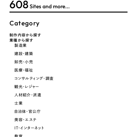
608
ポータルサイト・メディアサイト
（39件）
Sites and more...
NPO・一般社団法人
LP（ランディングページ）
（28件）
キャンペーン・プロモーションサイト
Category
（12件）
人材サービス
ブランディング（ロゴ・印刷物）
（90件）
制作内容から探す
その他
業種から探す
その他
（1件）
製造業
建設・建築
色
お客様インタビュー
卸売・小売
医療・福祉
ホワイト・白色
コンサルティング・調査
観光・レジャー
グレー・黒色
人材紹介・派遣
士業
自治体・官公庁
ベージュ・茶色
美容・エステ
IT・インターネット
レッド・赤色
教育