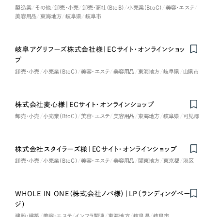
採用DX支援
その他のサービス
製造業
その他
卸売・小売
卸売・商社（BtoB）
小売業（BtoC）
美容・エステ
医療・福祉
美容用品
東海地方
岐阜県
岐阜市
リープ・リクルーティング
／
採用業務代行
プライバシーポリシー
情報セキュリティ方針
求人票作成・面接など各種業務代行、採用の仕組み作り支援
コンサルティング・調査
AI倫理ポリシー
クッキーポリシー
サイトマップ
岐阜アグリフーズ株式会社様｜ECサイト・オンラインショッ
リープ・キャリア
／
人材紹介サービス
プ
ウェブアクセシビリティ方針
完全成功報酬型のスカウト型ハイクラス人材紹介（岐阜・愛知）
観光・レジャー
卸売・小売
小売業（BtoC）
美容・エステ
美容用品
東海地方
岐阜県
山県市
カイゼンDX支援
人材紹介・派遣
株式会社麦心様｜ECサイト・オンラインショップ
Pace
／
クラウド型工数管理ツール
卸売・小売
小売業（BtoC）
美容・エステ
美容用品
東海地方
岐阜県
可児郡
日報ツールで案件ごとの営業利益をリアルタイムに可視化
士業
自治体・官公庁
株式会社スタイラーズ様｜ECサイト・オンラインショップ
制作実績
卸売・小売
小売業（BtoC）
美容・エステ
美容用品
関東地方
東京都
港区
Works
美容・エステ
制作実績
WHOLE IN ONE（株式会社ノバ様）｜LP（ランディングペー
IT・インターネット
ジ）
全国1,400社以上の支援実績の中から
実績の
建設・建築
美容・エステ
インフラ関連
東海地方
岐阜県
岐阜市