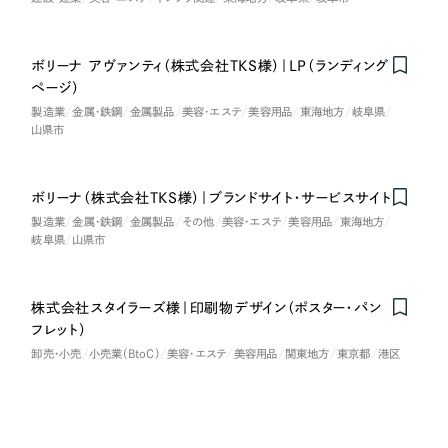
一部をご紹介します
教育
ボリーナ アヴァンティ（株式会社TKS様）｜LP（ランディング
ブックマークしたサイト
インフラ関連
ページ）
製造業
金属・鉄鋼
金属製品
美容・エステ
美容用品
東海地方
岐阜県
山県市
広告・メディア・放送
不動産
ボリーナ（株式会社TKS様）｜ブランドサイト・サービスサイト
製造業
金属・鉄鋼
金属製品
その他
美容・エステ
美容用品
東海地方
岐阜県
山県市
農林・水産
すべて
（624件）
金融・保険業
株式会社スタイラーズ様｜印刷物デザイン（ポスター・パン
コーポレート・企業サイト
（278件）
フレット）
ブランドサイト・サービスサイト
卸売・小売
小売業（BtoC）
美容・エステ
美容用品
関東地方
東京都
港区
（85件）
その他サービス業
求人・採用サイト
（61件）
物流・運送
ECサイト（オンラインショップ）
（43件）