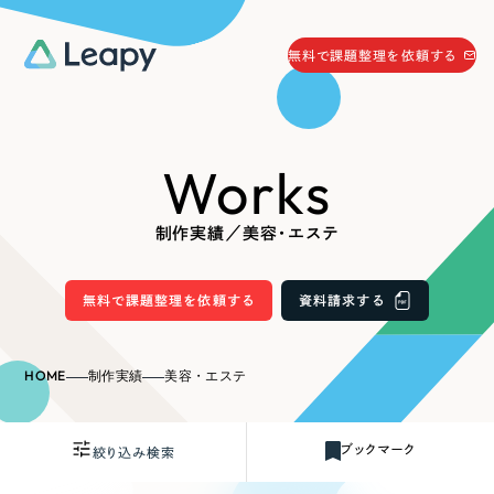
058-215-0066
無料で課題整理を依頼する
24時間受付
無料で課題整理を依頼する
Works
資料請求
する
資料請求する
制作実績／美容・エステ
無料で課題整理を依頼
する
Company
無料で課題整理を依頼する
資料請求する
会社情報
採用情報
HOME
制作実績
美容・エステ
Web Produce
お役立ち情報
ブックマーク
絞り込み検索
リーピーが選ばれる理由
会社概要