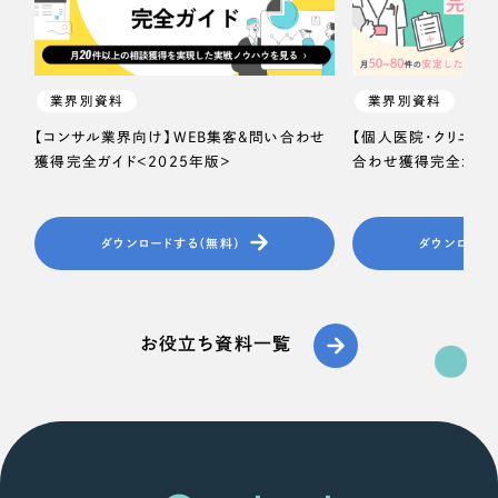
業界別資料
業界別資料
【コンサル業界向け】WEB集客＆問い合わせ
【個人医院・クリニッ
獲得完全ガイド＜2025年版＞
合わせ獲得完全ガイド
ダウンロードする（無料）
ダウンロード
お役立ち資料一覧