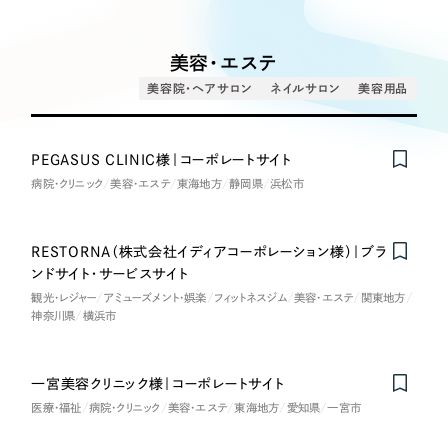
Works
絞り込み検
Webサイト制作
選ばれる理由
Search
索
コーポレートサイト制作
美容・エステ
採用サイト制作
サービス
美容院・ヘアサロン
ネイルサロン
美容用品
制作内容
ECサイト制作
Service
ブランドサイト制作
PEGASUS CLINIC様｜コーポレートサイト
コーポレート・企業サイト
サービス紹介
ブランディング支援
病院・クリニック
美容・エステ
東海地方
静岡県
浜松市
一過性の広告に頼らず、
「仕組み」と「ノウハウ」
制作実績
ブランドサイト・サービスサイト
を残す資産型DX支援をご提供します
RESTORNA（株式会社イディアコーポレーション様）｜ブラ
すべて
（624件）
ンドサイト・サービスサイト
求人・採用サイト
コーポレート・企業サイト
（278件）
観光・レジャー
アミューズメント・娯楽
フィットネスジム
美容・エステ
関東地方
神奈川県
横浜市
ブランドサイト・サービスサイト
（85件）
ECサイト（オンラインショップ）
求人・採用サイト
（61件）
一宮美容クリニック様｜コーポレートサイト
ECサイト（オンラインショップ）
ポータルサイト・メディアサイト
（43件）
医療・福祉
病院・クリニック
美容・エステ
東海地方
愛知県
一宮市
ポータルサイト・メディアサイト
（39件）
LP（ランディングページ）