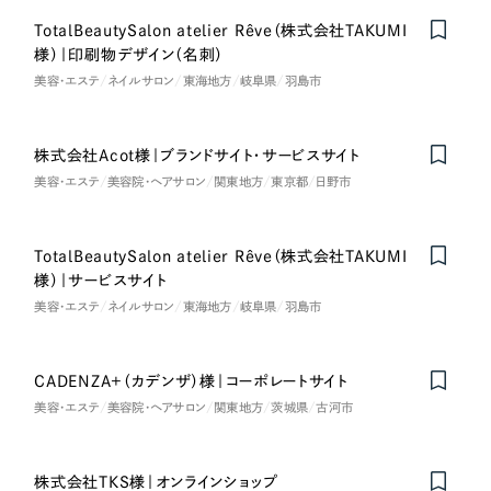
LP（ランディングページ）
（28件）
マーケティングDX支援
TotalBeautySalon atelier Rêve（株式会社TAKUMI
キャンペーン・プロモーションサイト
（12件）
様）｜印刷物デザイン（名刺）
キャンペーン・プロモーション
Webサイト制作
ブランディング（ロゴ・印刷物）
（90件）
美容・エステ
ネイルサロン
東海地方
岐阜県
羽島市
サイト
その他
（1件）
コーポレートサイト制作
ブランディング（ロゴ・印刷物）
株式会社Acot様｜ブランドサイト・サービスサイト
オプションサービス
採用サイト制作
美容・エステ
美容院・ヘアサロン
関東地方
東京都
日野市
お客様インタビュー
その他
ECサイト制作
TotalBeautySalon atelier Rêve（株式会社TAKUMI
業種
Outsourcing
ブランドサイト制作
様）｜サービスサイト
美容・エステ
ネイルサロン
東海地方
岐阜県
羽島市
?
よくある質問
アウトソーシング（代行支援）
製造業
リープ・プロジェクト
CADENZA+（カデンザ）様｜コーポレートサイト
「反響強化」を目的としたマーケティング代行
リープ・プロジェクト
建設・建築
／
マーケティング代行
美容・エステ
美容院・ヘアサロン
関東地方
茨城県
古河市
リープ・リクルーティング
SEO対策によるアクセス獲得、反響獲得などの"Webマーケティング"から、
ライン領域のマーケティングまでまるっと代行
「採用強化」を目的とした採用業務代行
卸売・小売
株式会社TKS様｜オンラインショップ