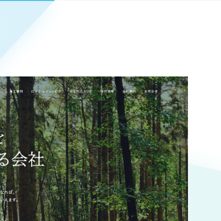
Pace
／
クラウド型工数管理ツール
日報ツールで案件ごとの営業利益をリアルタイムに可視化
発信
信
Cサイト（オンラインショップ）
）
ランディング（ロゴ・印刷物）
85件）
43件）
39件）