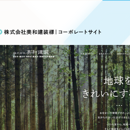
込み検索
ブランディング（ロゴ・印刷物）
ブランディング支援
・プロジェクト
広報ブログ
（90件）
／
マーケティング代行
リーピーの取り組みに関するお知らせ・イベントの様子を
策によるアクセス獲得、反響獲得などの"Webマーケティン
その他
（1件）
オプションサービス
代表ブログ
などのオフライン領域のマーケティングまでまるっと代行
株式会社美和建装様｜コーポレートサイト
代表川口が経営・Web戦略・地方創生に関する情報を発
お客様インタビュー
メールマガジンアーカイブ
過去に配信したメールマガジンのアーカイブ
制作実績
イト・サービスサイト
求人・採用サイト
E
すべて
（624件）
コーポレート・企業サイト
（278件
ディングページ）
キャンペーン・プロモーション
ブ
ブランドサイト・サービスサイト
（
サイト
求人・採用サイト
（61件）
ECサイト（オンラインショップ）
（
ポータルサイト・メディアサイト
（
LP（ランディングページ）
（28件）