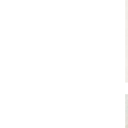
058-215-00
24時間受付
無料で課題整理を依頼する
資料請求する