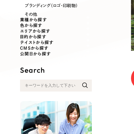
業種
ブランディング（ロゴ・印刷物）
その他
業種から探す
色から探す
エリアから探す
製造業
建設・建築
目的から探す
テイストから探す
CMSから探す
コンサルティング・調査
観光・レジ
公開日から探す
Search
自治体・官公庁
美容・エス
インフラ関連
広告・メデ
金融・保険業
その他サ
人材サービス
その他