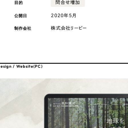
目的
問合せ増加
広報ブログ
公開日
2020年5月
メルマガアーカイブ
制作会社
株式会社リーピー
プライバシーポリシー
情報セキュ
esign / Website(PC)
クッキーポリシー
サイトマップ
客様も歓迎。
セプトの策定からお任
化するサイト構成、デザ