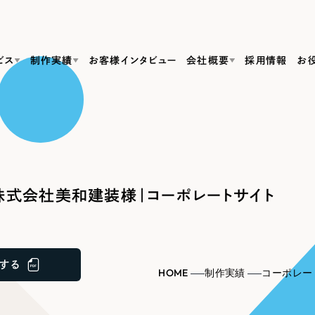
ビス
制作実績
お客様インタビュー
会社概要
採用情報
お
Web Produ
すべて
（624件）
コーポレート・企業サイト
（278件）
リーピーがわかる資料３点セット
bサイト制作
ブランドサイト・サービスサイト
リーピーが選ばれる理由
（85件）
リーピーのWebサイト制作・会社概要・サービスがわかる
会社概要
式会社美和建装様｜コーポレートサイト
の中か
ご紹介し
求人・採用サイト
お役立ち資料
（61件）
Webサイト制作
ポレートサイト制作
採用サイト制作
代表挨拶
SDG
すぐに使える資料をダウンロード
ECサイト（オンラインショップ）
（43件）
コーポレートサイト制作
サイト制作
ブランドサイト制作
ポータルサイト・メディアサイト
メディア掲載・取材依頼
新着情
（39件）
する
採用サイト制作
HOME
制作実績
コーポレー
LP（ランディングページ）
（28件）
よくある質問
ト
ECサイト制作
リーピーブログ
採用情報
キャンペーン・プロモーションサイト
（1
ブランドサイト制作
Webデザイン・Webマーケティングに関する情報を発信