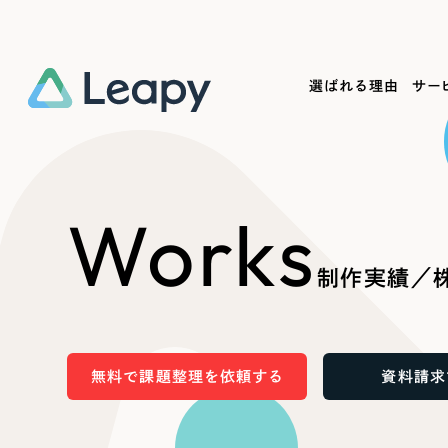
選ばれる理由
サー
Service
Works
Company
Useful
Works
サービス紹介
制作実績
会社概要
お役立ち情報
We
制作実績／株
一過性の広告に頼らず、
全国1,400社以上の支援実績
可能性をひらくデザインで
リーピーによるお役立ち情報を
コー
「仕組み」と「ノウハウ」を残す資産型DX
ら
しあわせな毎日をつくる
ます
支援をご提供します
実績の一部をご紹介します
EC
無料で課題整理を依頼する
資料請求
?
ブックマークしたサイ