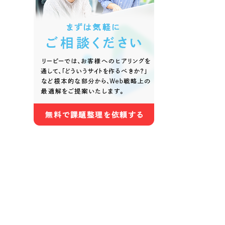
色
ホワイト・白色
グレー
オレンジ・橙色
イエロ
パープル・紫色
ピンク
さらに条件を追加する