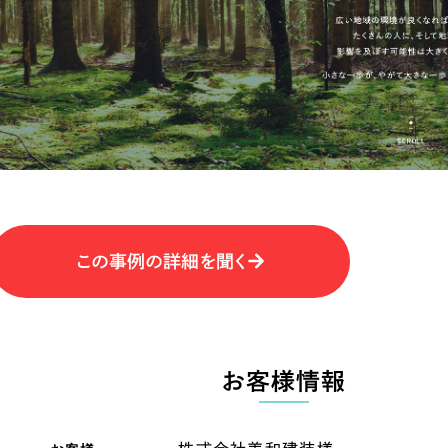
キャンペーン・プロモーションサイ
ブランディング（ロゴ・印刷物）
（
その他
（1件）
卸売・小売
医
Outsourcin
ャー
人材紹介・派遣
アウトソーシング（代行支援
テ
IT・インターネット
この事例の詳細を聞く
リープ・プロジェクト
「反響強化」を目的としたマー
ィア・放送
不動産
農
リープ・リクルーティング
「採用強化」を目的とした採用
お客様情報
ービス業
物流・運送
N
その他のサービス