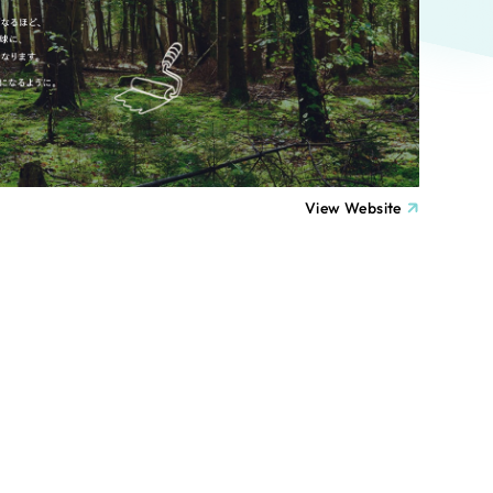
ト
（12件）
90件）
療・福祉
g
士業
View Website
）
教育
ケティング代行
林・水産
業務代行
PO・一般社団法人