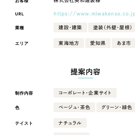
お客様
株式会社美和建装様
Company
URL
https://www.miwakenso.co.j
業種
建設・建築
塗装（外壁・屋根）
会社情報
エリア
東海地方
愛知県
あま市
会社概要
・黒色
ベージュ・茶色
代表挨拶
SDGsに向けた取り組み
提案内容
ー・黄色
グリーン・緑色
メディア掲載と取材依頼
新着情報
制作内容
コーポレート・企業サイト
・桃色
カラフル・多色
採用情報
色
ベージュ・茶色
グリーン・緑色
ブログ
テイスト
ナチュラル
リーピーブログ
代表ブログ