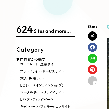
Works Search
絞り
リープ
SEO対
グ"から、
広報支援
624
Share
制作内容
Sites and more...
Category
コーポレート・企業サイト
ブランドサ
制作内容から探す
コーポレート・企業サイト
ポータルサイト・メディアサイト
LP（ラン
ブランドサイト・サービスサイト
求人・採用サイト
ECサイト（オンラインショップ）
その他
ポータルサイト・メディアサイト
LP（ランディングページ）
キャンペーン・プロモーションサイト