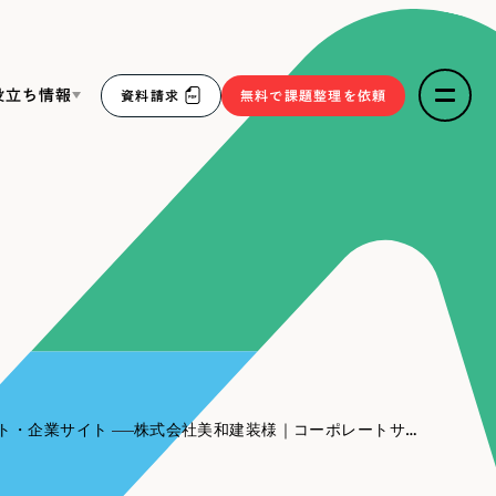
役立ち情報
資料請求
無料で課題整理を依頼
ce
リープ・リクルーティング
／
採用業務代行
求人票作成・面接など各種業務代行、採用の仕組み作り支
３点セット
援
リープ・キャリア
／
人材紹介サービス
sへの取り組み
完全成功報酬型のスカウト型ハイクラス人材紹介（岐阜・愛
知）
報
ト・企業サイト
株式会社美和建装様｜コーポレートサイト
2件）