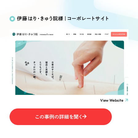
Works
絞り込み検
Webサイト制作
選ばれる理由
Search
索
コーポレートサイト制作
伊藤はり・きゅう院様｜コーポレートサイト
採用サイト制作
サービス
制作内容
ECサイト制作
Service
ブランドサイト制作
コーポレート・企業サイト
サービス紹介
ブランディング支援
一過性の広告に頼らず、
「仕組み」と「ノウハウ」
制作実績
ブランドサイト・サービスサイト
を残す資産型DX支援をご提供します
すべて
（624件）
求人・採用サイト
コーポレート・企業サイト
（278件）
ブランドサイト・サービスサイト
（85件）
View Website
ECサイト（オンラインショップ）
求人・採用サイト
（61件）
この事例の詳細を聞く
ECサイト（オンラインショップ）
ポータルサイト・メディアサイト
（43件）
ポータルサイト・メディアサイト
（39件）
LP（ランディングページ）