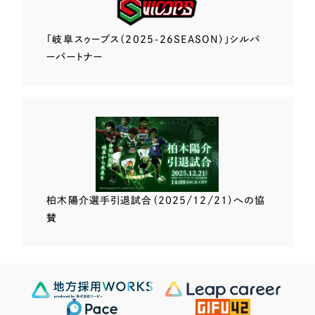
「岐阜スゥープス
（2025-26SEASON）」
シルバ
ーパートナー
柏木陽介選手
引退試合（2025/12/21）
への協
賛