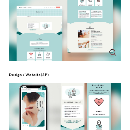
一部をご紹介します
教育
ブックマークしたサイト
インフラ関連
広告・メディア・放送
不動産
農林・水産
Design / Website(SP)
すべて
（624件）
金融・保険業
コーポレート・企業サイト
（278件）
ブランドサイト・サービスサイト
（85件）
その他サービス業
求人・採用サイト
（61件）
物流・運送
ECサイト（オンラインショップ）
（43件）