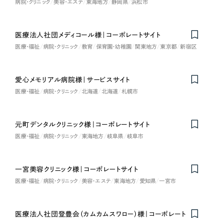
病院・クリニック
美容・エステ
東海地方
静岡県
浜松市
医療法人社団メディコール様｜コーポレートサイト
Nominee
医療・福祉
病院・クリニック
教育
保育園・幼稚園
関東地方
東京都
新宿区
愛心メモリアル病院様｜サービスサイト
医療・福祉
病院・クリニック
北海道
北海道
札幌市
元町デンタルクリニック様｜コーポレートサイト
医療・福祉
病院・クリニック
東海地方
岐阜県
岐阜市
一宮美容クリニック様｜コーポレートサイト
医療・福祉
病院・クリニック
美容・エステ
東海地方
愛知県
一宮市
医療法人社団登豊会（カムカムスワロー）様｜コーポレート