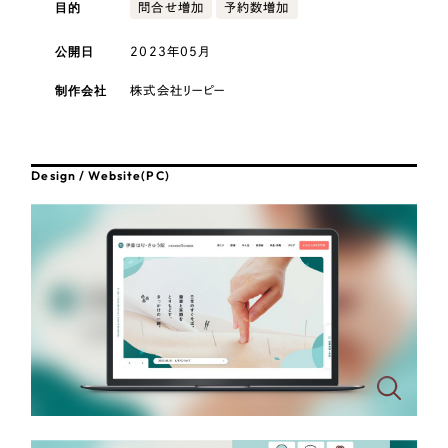
採用DX支援
目的
その他のサービス
問合せ増加
予約数増加
医療・福祉
リープ・リクルーティング
公開日
2023年05月
／
採用業務代行
プライバシーポリシー
情報セキュリティ方針
求人票作成・面接など各種業務代行、採用の仕組み作り支援
コンサルティング・調査
制作会社
株式会社リーピー
AI倫理ポリシー
クッキーポリシー
サイトマップ
リープ・キャリア
／
人材紹介サービス
ウェブアクセシビリティ方針
完全成功報酬型のスカウト型ハイクラス人材紹介（岐阜・愛知）
観光・レジャー
Design / Website(PC)
カイゼンDX支援
人材紹介・派遣
Pace
／
クラウド型工数管理ツール
日報ツールで案件ごとの営業利益をリアルタイムに可視化
士業
自治体・官公庁
制作実績
Works
美容・エステ
制作実績
IT・インターネット
全国1,400社以上の支援実績の中から
実績の