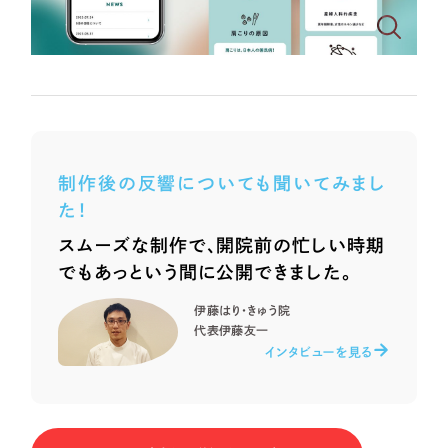
ポータルサイト・メディアサイト
（39件）
NPO・一般社団法人
LP（ランディングページ）
（28件）
キャンペーン・プロモーションサイト
（12件）
人材サービス
ブランディング（ロゴ・印刷物）
（90件）
その他
その他
（1件）
制作後の反響についても聞いてみまし
色
お客様インタビュー
た！
スムーズな制作で、開院前の忙しい時期
ホワイト・白色
でもあっという間に公開できました。
伊藤はり・きゅう院
グレー・黒色
代表
伊藤友一
インタビューを見る
ベージュ・茶色
レッド・赤色