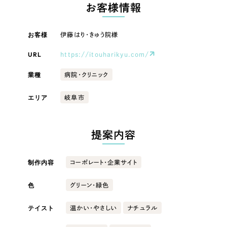
LP（ランディングページ）
（28件）
お客様情報
マーケティングDX支援
キャンペーン・プロモーションサイト
（12件）
キャンペーン・プロモーション
お客様
伊藤はり・きゅう院様
Webサイト制作
ブランディング（ロゴ・印刷物）
（90件）
サイト
その他
（1件）
URL
https://itouharikyu.com/
コーポレートサイト制作
ブランディング（ロゴ・印刷物）
オプションサービス
業種
病院・クリニック
採用サイト制作
お客様インタビュー
その他
エリア
岐阜市
ECサイト制作
業種
Outsourcing
ブランドサイト制作
提案内容
?
よくある質問
アウトソーシング（代行支援）
製造業
制作内容
コーポレート・企業サイト
リープ・プロジェクト
「反響強化」を目的としたマーケティング代行
リープ・プロジェクト
色
建設・建築
／
マーケティング代行
グリーン・緑色
リープ・リクルーティング
SEO対策によるアクセス獲得、反響獲得などの"Webマーケティング"から、
ライン領域のマーケティングまでまるっと代行
テイスト
温かい・やさしい
ナチュラル
「採用強化」を目的とした採用業務代行
卸売・小売