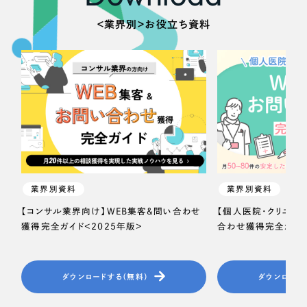
＜業界別＞お役立ち資料
業界別資料
業界別資料
【コンサル業界向け】WEB集客＆問い合わせ
【個人医院・クリニッ
獲得完全ガイド＜2025年版＞
合わせ獲得完全ガイド
ダウンロードする（無料）
ダウンロード