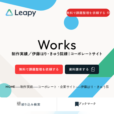
058-215-0066
無料で課題整理を依頼する
24時間受付
無料で課題整理を依頼する
Works
資料請求
する
資料請求する
制作実績／伊藤はり・きゅう院様｜コーポレートサイト
無料で課題整理を依頼
する
Company
無料で課題整理を依頼する
資料請求する
会社情報
採用情報
HOME
制作実績
コーポレート・企業サイト
伊藤はり・きゅう院様
Web Produce
お役立ち情報
ブックマーク
絞り込み検索
リーピーが選ばれる理由
会社概要