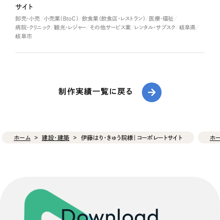
サイト
卸売・小売
小売業（BtoC）
飲食業（飲食店・レストラン）
医療・福祉
病院・クリニック
観光・レジャー
その他サービス業
レンタル・サブスク
岐阜県
岐阜市
制作実績一覧に戻る
ホーム
建設・建築
伊藤はり・きゅう院様｜コーポレートサイト
ホ
Download