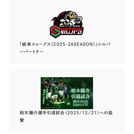
「岐阜スゥープス
（2025-26SEASON）」
シルバ
ーパートナー
柏木陽介選手
引退試合（2025/12/21）
への協
賛