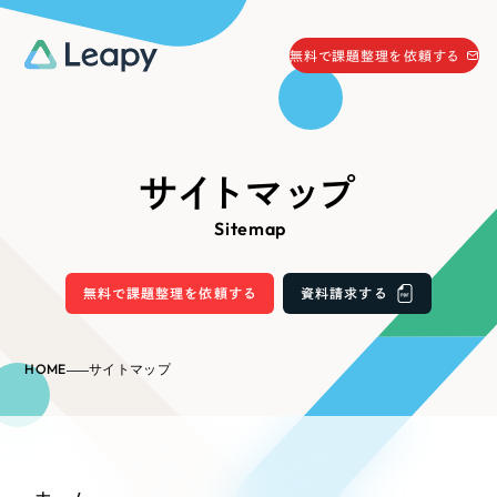
058-215-0066
無料で課題整理を依頼する
24時間受付
無料で課題整理を依頼する
資料請求
する
サイトマップ
資料請求する
Sitemap
無料で課題整理を依頼
する
Company
無料で課題整理を依頼する
資料請求する
会社情報
採用情報
HOME
サイトマップ
Web Produce
お役立ち情報
リーピーが選ばれる理由
会社概要