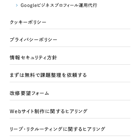
採用DX支援
その他のサービス
Googleビジネスプロフィール運用代行
リープ・リクルーティング
／
採用業務代行
クッキーポリシー
プライバシーポリシー
情報セキュリティ方針
求人票作成・面接など各種業務代行、採用の仕組み作り支援
AI倫理ポリシー
クッキーポリシー
サイトマップ
リープ・キャリア
／
人材紹介サービス
ウェブアクセシビリティ方針
プライバシーポリシー
完全成功報酬型のスカウト型ハイクラス人材紹介（岐阜・愛知）
カイゼンDX支援
情報セキュリティ方針
Pace
／
クラウド型工数管理ツール
まずは無料で課題整理を依頼する
日報ツールで案件ごとの営業利益をリアルタイムに可視化
改修要望フォーム
制作実績
Webサイト制作に関するヒアリング
Works
制作実績
リープ・リクルーティングに関するヒアリング
全国1,400社以上の支援実績の中から
実績の