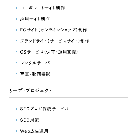
LP（ランディングページ）
（28件）
マーケティングDX支援
コーポレートサイト制作
キャンペーン・プロモーションサイト
（12件）
採用サイト制作
Webサイト制作
ブランディング（ロゴ・印刷物）
（90件）
ECサイト（オンラインショップ）制作
その他
（1件）
コーポレートサイト制作
ブランドサイト（サービスサイト）制作
オプションサービス
採用サイト制作
CSサービス（保守・運用支援）
お客様インタビュー
ECサイト制作
レンタルサーバー
Outsourcing
写真・動画撮影
ブランドサイト制作
?
よくある質問
アウトソーシング（代行支援）
リープ・プロジェクト
リープ・プロジェクト
「反響強化」を目的としたマーケティング代行
SEOブログ作成サービス
リープ・プロジェクト
／
マーケティング代行
リープ・リクルーティング
SEO対策によるアクセス獲得、反響獲得などの"Webマーケティング"から、
SEO対策
ライン領域のマーケティングまでまるっと代行
「採用強化」を目的とした採用業務代行
Web広告運用