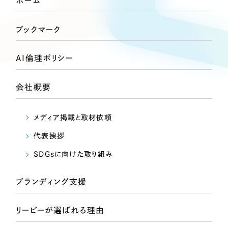
ホーム
Webサイト制作
選ばれる理由
コーポレートサイト制作
ブックマーク
採用サイト制作
サービス
ECサイト制作
AI倫理ポリシー
Service
ブランドサイト制作
会社概要
サービス紹介
ブランディング支援
一過性の広告に頼らず、
「仕組み」と「ノウハウ」
制作実績
メディア掲載と取材依頼
を残す資産型DX支援をご提供します
すべて
（624件）
代表挨拶
コーポレート・企業サイト
（278件）
SDGsに向けた取り組み
ブランドサイト・サービスサイト
（85件）
求人・採用サイト
ブランディング支援
（61件）
ECサイト（オンラインショップ）
（43件）
リーピーが選ばれる理由
ポータルサイト・メディアサイト
（39件）