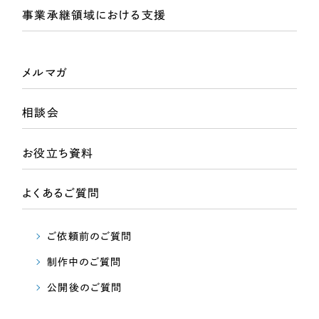
一部をご紹介します
事業承継領域における支援
ブックマークしたサイト
メルマガ
相談会
お役立ち資料
よくあるご質問
すべて
（624件）
コーポレート・企業サイト
（278件）
ご依頼前のご質問
ブランドサイト・サービスサイト
（85件）
制作中のご質問
求人・採用サイト
（61件）
公開後のご質問
ECサイト（オンラインショップ）
（43件）