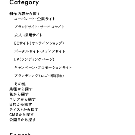
Category
制作内容から探す
オレンジ・橙色
コーポレート・企業サイト
ブランドサイト・サービスサイト
イエロー・黄色
求人・採用サイト
ECサイト（オンラインショップ）
グリーン・緑色
ポータルサイト・メディアサイト
LP（ランディングページ）
ブルー・青色
キャンペーン・プロモーションサイト
ブランディング（ロゴ・印刷物）
パープル・紫色
その他
業種から探す
色から探す
ピンク・桃色
エリアから探す
目的から探す
テイストから探す
CMSから探す
カラフル・多色
公開日から探す
その他
Search