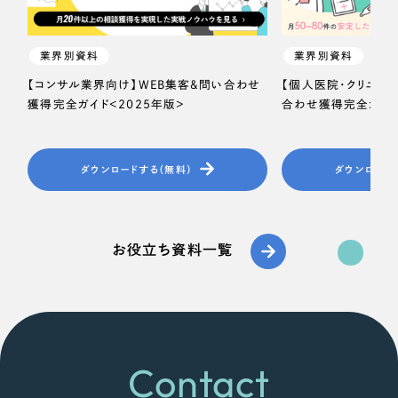
業界別資料
業界別資料
【コンサル業界向け】WEB集客＆問い合わせ
【個人医院・クリニッ
獲得完全ガイド＜2025年版＞
合わせ獲得完全ガイド
ダウンロードする（無料）
ダウンロード
お役立ち資料一覧
Contact