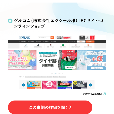
Webサイト制作
Works
絞り込み検
選ばれる理由
コーポレートサイト制作
Search
索
採用サイト制作
ゲルコム（株式会社エクシール様）｜ECサイト・オ
サービス
ンラインショップ
ECサイト制作
制作内容
Service
ブランドサイト制作
サービス紹介
ブランディング支援
コーポレート・企業サイト
一過性の広告に頼らず、
「仕組み」と「ノウハウ」
制作実績
を残す資産型DX支援をご提供します
ブランドサイト・サービスサイト
すべて
（624件）
コーポレート・企業サイト
（278件）
求人・採用サイト
ブランドサイト・サービスサイト
（85件）
求人・採用サイト
ECサイト（オンラインショップ）
（61件）
View Website
ECサイト（オンラインショップ）
（43件）
ポータルサイト・メディアサイト
この事例の詳細を聞く
ポータルサイト・メディアサイト
（39件）