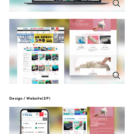
一部をご紹介します
教育
ブックマークしたサイト
インフラ関連
広告・メディア・放送
不動産
農林・水産
すべて
（624件）
コーポレート・企業サイト
（278件）
金融・保険業
Design / Website(SP)
ブランドサイト・サービスサイト
（85件）
その他サービス業
求人・採用サイト
（61件）
ECサイト（オンラインショップ）
（43件）
物流・運送