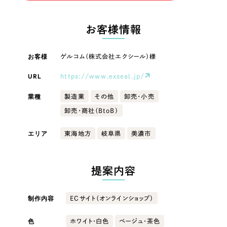
LP（ランディングページ）
（28件）
マーケティングDX支援
LP（ランディングページ）
キャンペーン・プロモーションサイト
（12件）
お客様情報
Webサイト制作
ブランディング（ロゴ・印刷物）
キャンペーン・プロモーション
（90件）
サイト
その他
（1件）
お客様
ゲルコム（株式会社エクシール）様
コーポレートサイト制作
オプションサービス
URL
https://www.exseal.jp/
ブランディング（ロゴ・印刷物）
採用サイト制作
お客様インタビュー
業種
製造業
その他
卸売・小売
ECサイト制作
その他
卸売・商社（BtoB）
Outsourcing
ブランドサイト制作
業種
エリア
東海地方
岐阜県
美濃市
?
よくある質問
アウトソーシング（代行支援）
リープ・プロジェクト
製造業
提案内容
「反響強化」を目的としたマーケティング代行
リープ・プロジェクト
／
マーケティング代行
建設・建築
リープ・リクルーティング
SEO対策によるアクセス獲得、反響獲得などの"Webマーケティング"から、
制作内容
ECサイト（オンラインショップ）
ライン領域のマーケティングまでまるっと代行
「採用強化」を目的とした採用業務代行
色
ホワイト・白色
ベージュ・茶色
卸売・小売