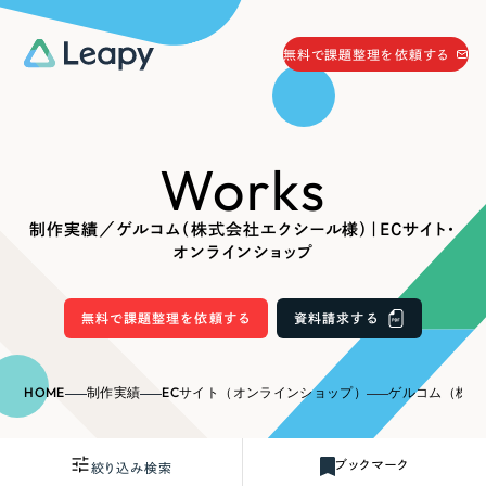
058-215-0066
無料で課題整理を依頼する
24時間受付
無料で課題整理を依頼する
Works
資料請求
する
資料請求する
制作実績／ゲルコム（株式会社エクシール様）｜ECサイト・
無料で課題整理を依頼
する
オンラインショップ
Company
無料で課題整理を依頼する
資料請求する
会社情報
採用情報
Web Produce
HOME
制作実績
ECサイト（オンラインショップ）
ゲルコム（株式会社エク
お役立ち情報
リーピーが選ばれる理由
会社概要
ブックマーク
絞り込み検索