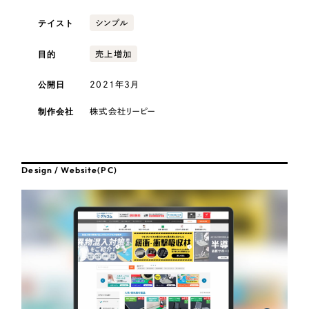
採用DX支援
その他のサービス
テイスト
シンプル
医療・福祉
リープ・リクルーティング
／
採用業務代行
プライバシーポリシー
情報セキュリティ方針
求人票作成・面接など各種業務代行、採用の仕組み作り支援
目的
売上増加
AI倫理ポリシー
クッキーポリシー
サイトマップ
リープ・キャリア
コンサルティング・調査
／
人材紹介サービス
公開日
2021年3月
ウェブアクセシビリティ方針
完全成功報酬型のスカウト型ハイクラス人材紹介（岐阜・愛知）
観光・レジャー
制作会社
株式会社リーピー
カイゼンDX支援
人材紹介・派遣
Pace
／
クラウド型工数管理ツール
Design / Website(PC)
日報ツールで案件ごとの営業利益をリアルタイムに可視化
士業
制作実績
自治体・官公庁
Works
美容・エステ
制作実績
IT・インターネット
全国1,400社以上の支援実績の中から
実績の