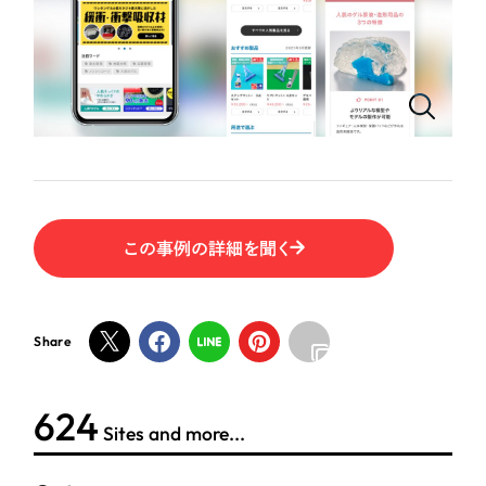
ポータルサイト・メディアサイト
（39件）
LP（ランディングページ）
（28件）
NPO・一般社団法人
キャンペーン・プロモーションサイト
（12件）
ブランディング（ロゴ・印刷物）
人材サービス
（90件）
その他
（1件）
その他
お客様インタビュー
色
この事例の詳細を聞く
ホワイト・白色
Share
グレー・黒色
624
ベージュ・茶色
Sites and more...
レッド・赤色