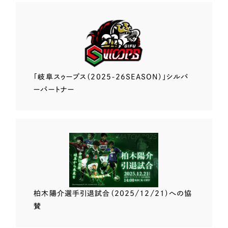
「岐阜スゥープス
（2025-26SEASON）」
シルバ
ーパートナー
柏木陽介選手
引退試合（2025/12/21）
への協
賛