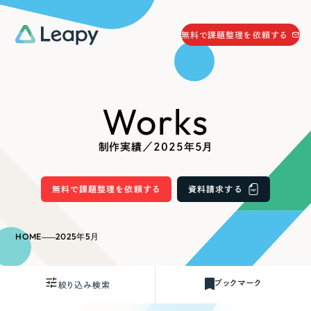
058-215-0066
無料で課題整理を依頼する
24時間受付
無料で課題整理を依頼する
Works
資料請求
する
資料請求する
制作実績／2025年5月
無料で課題整理を依頼
する
Company
無料で課題整理を依頼する
資料請求する
会社情報
採用情報
HOME
2025年5月
Web Produce
お役立ち情報
ブックマーク
絞り込み検索
リーピーが選ばれる理由
会社概要