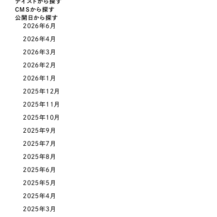
テイストから探す
採用DX支援
その他のサービス
CMSから探す
医療・福祉
公開日から探す
リープ・リクルーティング
／
採用業務代行
2026年6月
プライバシーポリシー
情報セキュリティ方針
求人票作成・面接など各種業務代行、採用の仕組み作り支援
2026年4月
コンサルティング・調査
AI倫理ポリシー
クッキーポリシー
サイトマップ
リープ・キャリア
／
人材紹介サービス
2026年3月
ウェブアクセシビリティ方針
完全成功報酬型のスカウト型ハイクラス人材紹介（岐阜・愛知）
2026年2月
観光・レジャー
2026年1月
カイゼンDX支援
2025年12月
人材紹介・派遣
2025年11月
Pace
／
クラウド型工数管理ツール
2025年10月
日報ツールで案件ごとの営業利益をリアルタイムに可視化
士業
2025年9月
2025年7月
自治体・官公庁
制作実績
2025年8月
2025年6月
Works
美容・エステ
2025年5月
制作実績
2025年4月
IT・インターネット
2025年3月
全国1,400社以上の支援実績の中から
実績の