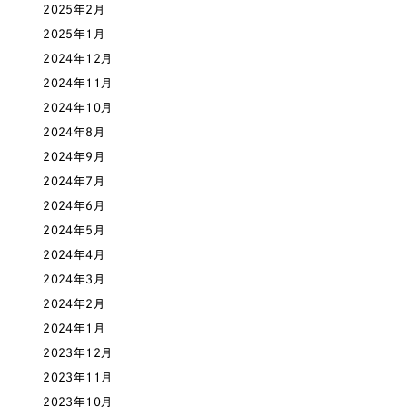
2025年2月
一部をご紹介します
教育
2025年1月
2024年12月
ブックマークしたサイト
インフラ関連
2024年11月
2024年10月
広告・メディア・放送
2024年8月
2024年9月
不動産
2024年7月
2024年6月
農林・水産
2024年5月
2024年4月
すべて
（624件）
金融・保険業
2024年3月
コーポレート・企業サイト
（278件）
2024年2月
ブランドサイト・サービスサイト
（85件）
その他サービス業
2024年1月
求人・採用サイト
（61件）
2023年12月
物流・運送
ECサイト（オンラインショップ）
2023年11月
（43件）
2023年10月