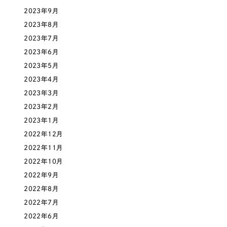
ポータルサイト・メディアサイト
（39件）
NPO・一般社団法人
2023年9月
LP（ランディングページ）
（28件）
2023年8月
キャンペーン・プロモーションサイト
（12件）
2023年7月
人材サービス
ブランディング（ロゴ・印刷物）
（90件）
2023年6月
2023年5月
その他
その他
（1件）
2023年4月
色
2023年3月
お客様インタビュー
2023年2月
2023年1月
ホワイト・白色
2022年12月
2022年11月
グレー・黒色
2022年10月
2022年9月
ベージュ・茶色
2022年8月
2022年7月
レッド・赤色
2022年6月