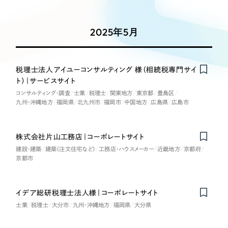
Works
絞り込み検
Webサイト制作
選ばれる理由
Search
索
コーポレートサイト制作
2025年5月
採用サイト制作
サービス
制作内容
ECサイト制作
Service
税理士法人アイユーコンサルティング 様（相続税専門サイ
ブランドサイト制作
ト）｜サービスサイト
コーポレート・企業サイト
サービス紹介
ブランディング支援
コンサルティング・調査
士業
税理士
関東地方
東京都
豊島区
九州・沖縄地方
福岡県
北九州市
福岡市
中国地方
広島県
広島市
一過性の広告に頼らず、
「仕組み」と「ノウハウ」
制作実績
ブランドサイト・サービスサイト
を残す資産型DX支援をご提供します
すべて
（624件）
株式会社片山工務店｜コーポレートサイト
求人・採用サイト
コーポレート・企業サイト
（278件）
建設・建築
建築（注文住宅など）
工務店・ハウスメーカー
近畿地方
京都府
京都市
ブランドサイト・サービスサイト
（85件）
ECサイト（オンラインショップ）
求人・採用サイト
（61件）
イデア総研税理士法人様｜コーポレートサイト
ECサイト（オンラインショップ）
ポータルサイト・メディアサイト
（43件）
士業
税理士
大分市
九州・沖縄地方
福岡県
大分県
ポータルサイト・メディアサイト
（39件）
LP（ランディングページ）