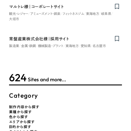
LP（ランディングページ）
（28件）
マーケティングDX支援
マルトレ様｜コーポレートサイト
キャンペーン・プロモーションサイト
（12件）
観光・レジャー
アミューズメント・娯楽
フィットネスジム
東海地方
岐阜県
キャンペーン・プロモーション
大垣市
Webサイト制作
ブランディング（ロゴ・印刷物）
（90件）
サイト
その他
（1件）
コーポレートサイト制作
ブランディング（ロゴ・印刷物）
常盤産業株式会社様｜採用サイト
オプションサービス
採用サイト制作
製造業
金属・鉄鋼
機械製造・プラント
東海地方
愛知県
名古屋市
お客様インタビュー
その他
ECサイト制作
業種
Outsourcing
ブランドサイト制作
624
Sites and more...
?
よくある質問
アウトソーシング（代行支援）
製造業
Category
リープ・プロジェクト
「反響強化」を目的としたマーケティング代行
リープ・プロジェクト
建設・建築
／
マーケティング代行
制作内容から探す
業種から探す
リープ・リクルーティング
SEO対策によるアクセス獲得、反響獲得などの"Webマーケティング"から、
色から探す
ライン領域のマーケティングまでまるっと代行
「採用強化」を目的とした採用業務代行
エリアから探す
卸売・小売
目的から探す