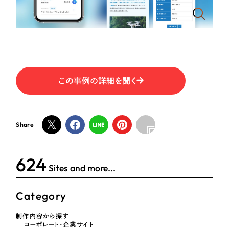
ポータルサイト・メディアサイト
（39件）
NPO・一般社団法人
LP（ランディングページ）
（28件）
キャンペーン・プロモーションサイト
（12件）
人材サービス
ブランディング（ロゴ・印刷物）
（90件）
その他
その他
（1件）
この事例の詳細を聞く
色
お客様インタビュー
Share
ホワイト・白色
624
グレー・黒色
Sites and more...
ベージュ・茶色
Category
レッド・赤色
制作内容から探す
コーポレート・企業サイト