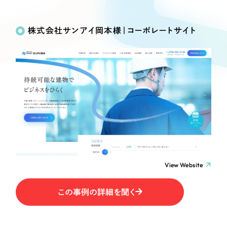
Works
絞り込み検
Webサイト制作
選ばれる理由
Search
索
コーポレートサイト制作
株式会社サンアイ岡本様｜コーポレートサイト
採用サイト制作
サービス
制作内容
ECサイト制作
Service
ブランドサイト制作
コーポレート・企業サイト
サービス紹介
ブランディング支援
一過性の広告に頼らず、
「仕組み」と「ノウハウ」
制作実績
ブランドサイト・サービスサイト
を残す資産型DX支援をご提供します
すべて
（624件）
求人・採用サイト
コーポレート・企業サイト
（278件）
ブランドサイト・サービスサイト
（85件）
View Website
ECサイト（オンラインショップ）
求人・採用サイト
（61件）
この事例の詳細を聞く
ECサイト（オンラインショップ）
ポータルサイト・メディアサイト
（43件）
ポータルサイト・メディアサイト
（39件）
LP（ランディングページ）