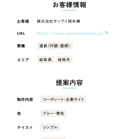
LP（ランディングページ）
（28件）
お客様情報
マーケティングDX支援
キャンペーン・プロモーションサイト
（12件）
キャンペーン・プロモーション
お客様
株式会社サンアイ岡本様
Webサイト制作
ブランディング（ロゴ・印刷物）
（90件）
サイト
その他
（1件）
URL
https://www.sanaiokamoto.jp/
コーポレートサイト制作
ブランディング（ロゴ・印刷物）
オプションサービス
業種
塗装（外壁・屋根）
採用サイト制作
お客様インタビュー
その他
エリア
岐阜県
岐阜市
ECサイト制作
業種
Outsourcing
ブランドサイト制作
提案内容
?
よくある質問
アウトソーシング（代行支援）
製造業
制作内容
コーポレート・企業サイト
リープ・プロジェクト
「反響強化」を目的としたマーケティング代行
リープ・プロジェクト
色
建設・建築
／
マーケティング代行
ブルー・青色
リープ・リクルーティング
SEO対策によるアクセス獲得、反響獲得などの"Webマーケティング"から、
ライン領域のマーケティングまでまるっと代行
テイスト
シンプル
「採用強化」を目的とした採用業務代行
卸売・小売