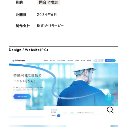
採用DX支援
目的
その他のサービス
問合せ増加
医療・福祉
リープ・リクルーティング
公開日
2024年6月
／
採用業務代行
プライバシーポリシー
情報セキュリティ方針
求人票作成・面接など各種業務代行、採用の仕組み作り支援
コンサルティング・調査
制作会社
株式会社リーピー
AI倫理ポリシー
クッキーポリシー
サイトマップ
リープ・キャリア
／
人材紹介サービス
ウェブアクセシビリティ方針
完全成功報酬型のスカウト型ハイクラス人材紹介（岐阜・愛知）
観光・レジャー
Design / Website(PC)
カイゼンDX支援
人材紹介・派遣
Pace
／
クラウド型工数管理ツール
日報ツールで案件ごとの営業利益をリアルタイムに可視化
士業
自治体・官公庁
制作実績
Works
美容・エステ
制作実績
IT・インターネット
全国1,400社以上の支援実績の中から
実績の