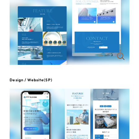
一部をご紹介します
教育
ブックマークしたサイト
インフラ関連
広告・メディア・放送
不動産
農林・水産
Design / Website(SP)
すべて
（624件）
金融・保険業
コーポレート・企業サイト
（278件）
ブランドサイト・サービスサイト
（85件）
その他サービス業
求人・採用サイト
（61件）
物流・運送
ECサイト（オンラインショップ）
（43件）