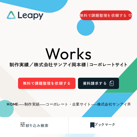
058-215-0066
無料で課題整理を依頼する
24時間受付
無料で課題整理を依頼する
Works
資料請求
する
資料請求する
制作実績／株式会社サンアイ岡本様｜コーポレートサイト
無料で課題整理を依頼
する
Company
無料で課題整理を依頼する
資料請求する
会社情報
採用情報
HOME
制作実績
コーポレート・企業サイト
株式会社サンアイ岡本
Web Produce
お役立ち情報
ブックマーク
絞り込み検索
リーピーが選ばれる理由
会社概要