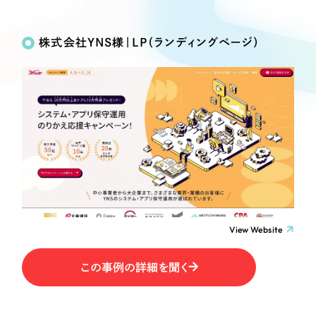
Works
絞り込み検
Webサイト制作
選ばれる理由
Search
索
コーポレートサイト制作
株式会社YNS様｜LP（ランディングページ）
採用サイト制作
サービス
制作内容
ECサイト制作
Service
ブランドサイト制作
コーポレート・企業サイト
サービス紹介
ブランディング支援
一過性の広告に頼らず、
「仕組み」と「ノウハウ」
制作実績
ブランドサイト・サービスサイト
を残す資産型DX支援をご提供します
すべて
（624件）
求人・採用サイト
コーポレート・企業サイト
（278件）
ブランドサイト・サービスサイト
（85件）
View Website
ECサイト（オンラインショップ）
求人・採用サイト
（61件）
この事例の詳細を聞く
ECサイト（オンラインショップ）
ポータルサイト・メディアサイト
（43件）
ポータルサイト・メディアサイト
（39件）
LP（ランディングページ）