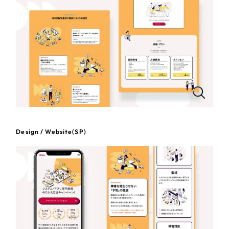
一部をご紹介します
教育
ブックマークしたサイト
インフラ関連
広告・メディア・放送
不動産
農林・水産
Design / Website(SP)
すべて
（624件）
金融・保険業
コーポレート・企業サイト
（278件）
ブランドサイト・サービスサイト
（85件）
その他サービス業
求人・採用サイト
（61件）
物流・運送
ECサイト（オンラインショップ）
（43件）