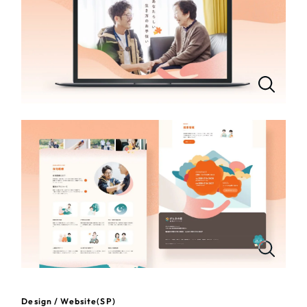
一部をご紹介します
教育
ブックマークしたサイト
インフラ関連
広告・メディア・放送
不動産
農林・水産
すべて
（624件）
コーポレート・企業サイト
（278件）
金融・保険業
ブランドサイト・サービスサイト
（85件）
その他サービス業
求人・採用サイト
（61件）
ECサイト（オンラインショップ）
（43件）
物流・運送
Design / Website(SP)