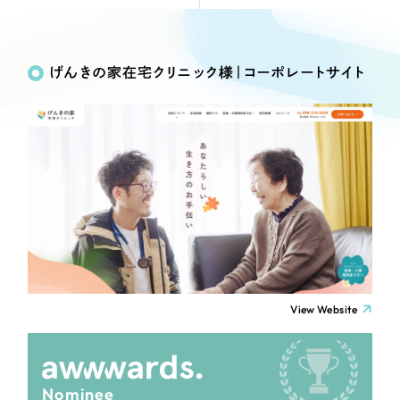
Webサイト制作
Works
絞り込み検
選ばれる理由
コーポレートサイト制作
Search
索
採用サイト制作
げんきの家在宅クリニック様｜コーポレートサイト
サービス
ECサイト制作
制作内容
Service
ブランドサイト制作
サービス紹介
ブランディング支援
コーポレート・企業サイト
一過性の広告に頼らず、
「仕組み」と「ノウハウ」
制作実績
を残す資産型DX支援をご提供します
ブランドサイト・サービスサイト
すべて
（624件）
コーポレート・企業サイト
（278件）
求人・採用サイト
ブランドサイト・サービスサイト
（85件）
View Website
求人・採用サイト
ECサイト（オンラインショップ）
（61件）
ECサイト（オンラインショップ）
（43件）
ポータルサイト・メディアサイト
ポータルサイト・メディアサイト
（39件）
Nominee