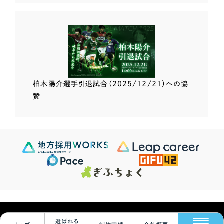
柏木陽介選手
引退試合（2025/12/21）
への協
賛
Scroll Down
624
この条件で検索する
Sites
検索結果 ...
© Leapy Inc.
選ばれる