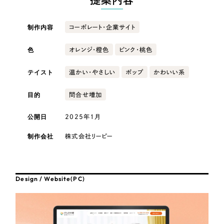
提案内容
採用DX支援
その他のサービス
医療・福祉
リープ・リクルーティング
／
採用業務代行
制作内容
コーポレート・企業サイト
プライバシーポリシー
情報セキュリティ方針
求人票作成・面接など各種業務代行、採用の仕組み作り支援
色
AI倫理ポリシー
クッキーポリシー
サイトマップ
オレンジ・橙色
ピンク・桃色
リープ・キャリア
コンサルティング・調査
／
人材紹介サービス
ウェブアクセシビリティ方針
完全成功報酬型のスカウト型ハイクラス人材紹介（岐阜・愛知）
テイスト
温かい・やさしい
ポップ
かわいい系
観光・レジャー
カイゼンDX支援
目的
問合せ増加
人材紹介・派遣
Pace
／
クラウド型工数管理ツール
公開日
2025年1月
日報ツールで案件ごとの営業利益をリアルタイムに可視化
士業
制作会社
株式会社リーピー
制作実績
自治体・官公庁
Works
Design / Website(PC)
美容・エステ
制作実績
IT・インターネット
全国1,400社以上の支援実績の中から
実績の