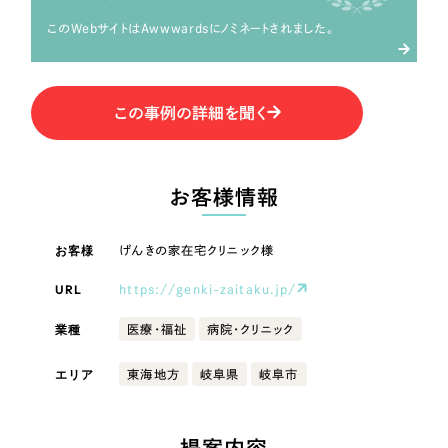
LP（ランディングページ）
（28件）
マーケティングDX支援
LP（ランディングページ）
このWebサイトはAwwwardsにノミネートされました。
キャンペーン・プロモーションサイト
（12件）
Webサイト制作
ブランディング（ロゴ・印刷物）
キャンペーン・プロモーション
（90件）
サイト
その他
（1件）
この事例の詳細を聞く
コーポレートサイト制作
オプションサービス
ブランディング（ロゴ・印刷物）
採用サイト制作
お客様インタビュー
お客様情報
ECサイト制作
その他
Outsourcing
ブランドサイト制作
お客様
げんきの家在宅クリニック様
業種
?
よくある質問
URL
https://genki-zaitaku.jp/
アウトソーシング（代行支援）
リープ・プロジェクト
業種
医療・福祉
病院・クリニック
製造業
「反響強化」を目的としたマーケティング代行
リープ・プロジェクト
／
マーケティング代行
エリア
東海地方
岐阜県
岐阜市
建設・建築
リープ・リクルーティング
SEO対策によるアクセス獲得、反響獲得などの"Webマーケティング"から、
ライン領域のマーケティングまでまるっと代行
「採用強化」を目的とした採用業務代行
卸売・小売