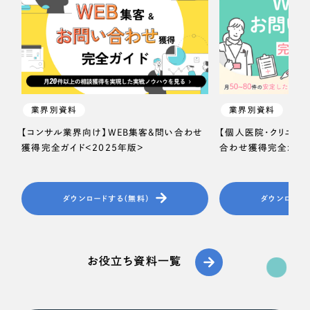
業界別資料
業界別資料
【コンサル業界向け】WEB集客＆問い合わせ
【個人医院・クリニッ
獲得完全ガイド＜2025年版＞
合わせ獲得完全ガイド
ダウンロードする（無料）
ダウンロード
お役立ち資料一覧