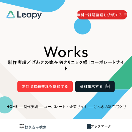
058-215-0066
無料で課題整理を依頼する
24時間受付
無料で課題整理を依頼する
Works
資料請求
する
資料請求する
制作実績／げんきの家在宅クリニック様｜コーポレートサイ
無料で課題整理を依頼
する
ト
Company
無料で課題整理を依頼する
資料請求する
会社情報
採用情報
Web Produce
HOME
制作実績
コーポレート・企業サイト
げんきの家在宅クリニック
お役立ち情報
リーピーが選ばれる理由
会社概要
ブックマーク
絞り込み検索