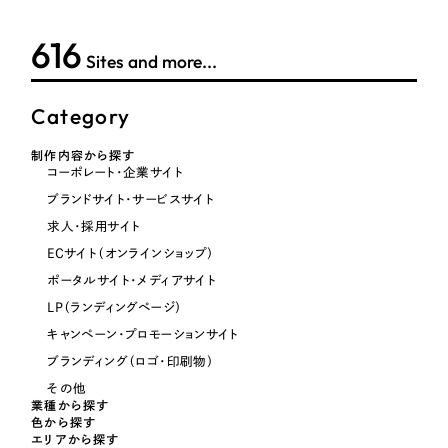
621
オレンジ・橙色
Sites and more...
イエロー・黄色
Category
制作内容から探す
グリーン・緑色
コーポレート・企業サイト
ブランドサイト・サービスサイト
ブルー・青色
求人・採用サイト
ECサイト（オンラインショップ）
パープル・紫色
ポータルサイト・メディアサイト
LP（ランディングページ）
ピンク・桃色
キャンペーン・プロモーションサイト
ブランディング（ロゴ・印刷物）
カラフル・多色
その他
業種から探す
色から探す
その他
エリアから探す