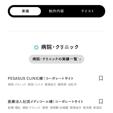
業種
制作内容
テイスト
病院・クリニック
病院・クリニックの実績一覧
PEGASUS CLINIC様｜コーポレートサイト
病院・クリニック
美容・エステ
東海地方
静岡県
浜松市
医療法人社団メディコール様｜コーポレートサイト
Nominee
医療・福祉
病院・クリニック
教育
保育園・幼稚園
関東地方
東京都
新宿区