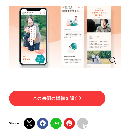
ポータルサイト・メディアサイト
（39件）
LP（ランディングページ）
（28件）
NPO・一般社団法人
キャンペーン・プロモーションサイト
（12件）
ブランディング（ロゴ・印刷物）
人材サービス
（90件）
その他
（1件）
その他
お客様インタビュー
色
ホワイト・白色
グレー・黒色
この事例の詳細を聞く
ベージュ・茶色
Share
レッド・赤色