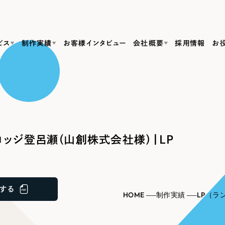
ビス
制作実績
お客様インタビュー
会社概要
採用情報
お
Web Produ
すべて
（624件）
コーポレート・企業サイト
（278件）
リーピーがわかる資料３点セット
bサイト制作
ブランドサイト・サービスサイト
リーピーが選ばれる理由
（85件）
リーピーのWebサイト制作・会社概要・サービスがわかる
会社概要
ッジ登呂瀬（山創株式会社様）|LP
の中か
ご紹介し
求人・採用サイト
お役立ち資料
（61件）
Webサイト制作
ポレートサイト制作
採用サイト制作
代表挨拶
SDG
すぐに使える資料をダウンロード
ECサイト（オンラインショップ）
（43件）
コーポレートサイト制作
サイト制作
ブランドサイト制作
ポータルサイト・メディアサイト
メディア掲載・取材依頼
新着情
（39件）
する
採用サイト制作
HOME
制作実績
LP（ラ
LP（ランディングページ）
（28件）
よくある質問
ト
ECサイト制作
リーピーブログ
採用情報
キャンペーン・プロモーションサイト
（1
ブランドサイト制作
Webデザイン・Webマーケティングに関する情報を発信