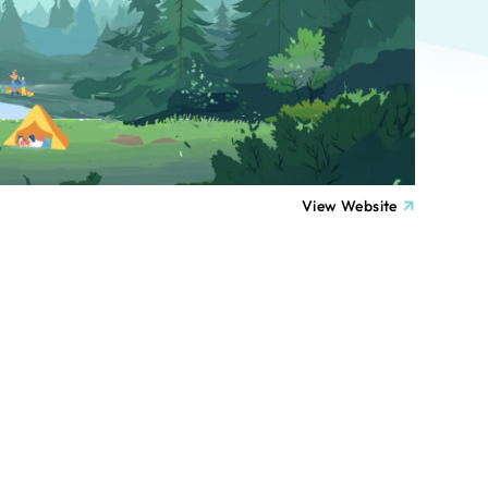
ト
（12件）
90件）
療・福祉
g
士業
View Website
）
教育
ケティング代行
林・水産
業務代行
PO・一般社団法人