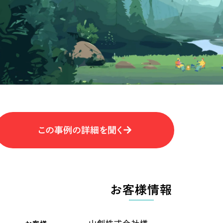
キャンペーン・プロモーションサイ
ブランディング（ロゴ・印刷物）
（
その他
（1件）
卸売・小売
医
Outsourcin
ャー
人材紹介・派遣
アウトソーシング（代行支援
テ
IT・インターネット
この事例の詳細を聞く
リープ・プロジェクト
「反響強化」を目的としたマー
ィア・放送
不動産
農
リープ・リクルーティング
「採用強化」を目的とした採用
お客様情報
ービス業
物流・運送
N
その他のサービス