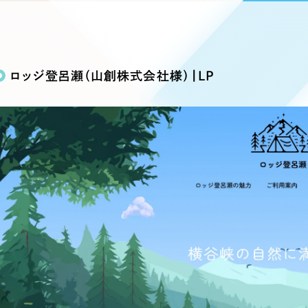
込み検索
ブランディング（ロゴ・印刷物）
ブランディング支援
・プロジェクト
広報ブログ
（90件）
／
マーケティング代行
リーピーの取り組みに関するお知らせ・イベントの様子を
策によるアクセス獲得、反響獲得などの"Webマーケティン
その他
（1件）
オプションサービス
代表ブログ
などのオフライン領域のマーケティングまでまるっと代行
ロッジ登呂瀬（山創株式会社様）|LP
代表川口が経営・Web戦略・地方創生に関する情報を発
お客様インタビュー
メールマガジンアーカイブ
過去に配信したメールマガジンのアーカイブ
制作実績
イト・サービスサイト
求人・採用サイト
E
すべて
（624件）
コーポレート・企業サイト
（278件
ディングページ）
キャンペーン・プロモーション
ブ
ブランドサイト・サービスサイト
（
サイト
求人・採用サイト
（61件）
ECサイト（オンラインショップ）
（
ポータルサイト・メディアサイト
（
LP（ランディングページ）
（28件）