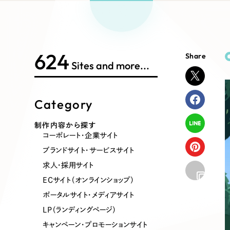
Works Search
絞り
リープ
SEO対
グ"から、
広報支援
624
Share
制作内容
Sites and more...
Category
コーポレート・企業サイト
ブランドサ
制作内容から探す
コーポレート・企業サイト
ポータルサイト・メディアサイト
LP（ラン
ブランドサイト・サービスサイト
求人・採用サイト
ECサイト（オンラインショップ）
その他
ポータルサイト・メディアサイト
LP（ランディングページ）
キャンペーン・プロモーションサイト