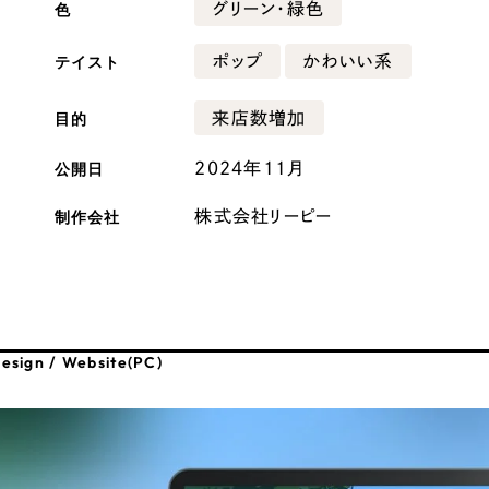
色
グリーン・緑色
広報ブログ
テイスト
ポップ
かわいい系
メルマガアーカイブ
目的
来店数増加
公開日
2024年11月
制作会社
株式会社リーピー
プライバシーポリシー
情報セキュ
クッキーポリシー
サイトマップ
客様も歓迎。
esign / Website(PC)
セプトの策定からお任
化するサイト構成、デザ