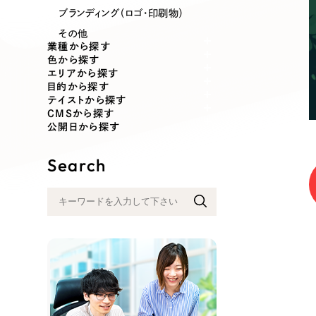
業種
ブランディング（ロゴ・印刷物）
その他
業種から探す
色から探す
エリアから探す
製造業
建設・建築
目的から探す
テイストから探す
CMSから探す
コンサルティング・調査
観光・レジ
公開日から探す
Search
自治体・官公庁
美容・エス
インフラ関連
広告・メデ
金融・保険業
その他サ
人材サービス
その他