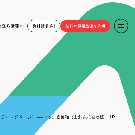
役立ち情報
資料請求
無料で課題整理を依頼
ce
リープ・リクルーティング
／
採用業務代行
求人票作成・面接など各種業務代行、採用の仕組み作り支
３点セット
援
リープ・キャリア
／
人材紹介サービス
sへの取り組み
完全成功報酬型のスカウト型ハイクラス人材紹介（岐阜・愛
知）
報
ンディングページ）
ロッジ登呂瀬（山創株式会社様）|LP
2件）