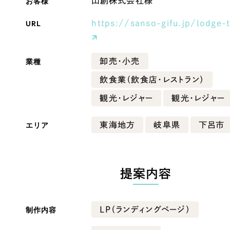
お客様
山創株式会社様
Company
URL
https://sanso-gifu.jp/lodge-
業種
卸売・小売
会社情報
飲食業（飲食店・レストラン）
会社概要
・黒色
ベージュ・茶色
観光・レジャー
観光・レジャー
代表挨拶
SDGsに向けた取り組み
エリア
東海地方
岐阜県
下呂市
ー・黄色
グリーン・緑色
メディア掲載と取材依頼
新着情報
・桃色
カラフル・多色
採用情報
提案内容
ブログ
制作内容
LP（ランディングページ）
リーピーブログ
代表ブログ