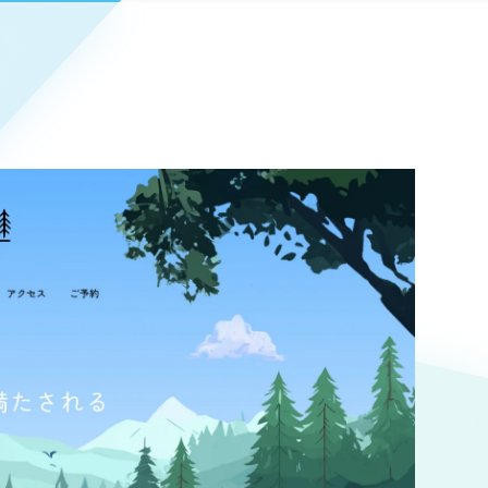
Pace
／
クラウド型工数管理ツール
日報ツールで案件ごとの営業利益をリアルタイムに可視化
発信
信
Cサイト（オンラインショップ）
）
ランディング（ロゴ・印刷物）
85件）
43件）
39件）