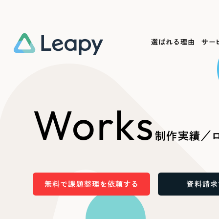
選ばれる理由
サー
Service
Works
Company
Useful
Works
サービス紹介
制作実績
会社概要
お役立ち情報
We
制作実績／ロ
一過性の広告に頼らず、
全国1,400社以上の支援実績
可能性をひらくデザインで
リーピーによるお役立ち情報を
コー
「仕組み」と「ノウハウ」を残す資産型DX
ら
しあわせな毎日をつくる
ます
支援をご提供します
実績の一部をご紹介します
EC
無料で課題整理を依頼する
資料請求
?
ブックマークしたサイ