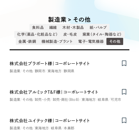
Works
絞り込み検
Webサイト制作
選ばれる理由
Search
索
コーポレートサイト制作
製造業 > その他
採用サイト制作
サービス
食料品
繊維
木材・木製品
紙・パルプ
制作内容
ECサイト制作
化学（薬品・化粧品など）
皮・毛皮
窯業（タイル・陶器など）
Service
金属・鉄鋼
機械製造・プラント
電子・電気機器
その他
ブランドサイト制作
コーポレート・企業サイト
サービス紹介
ブランディング支援
株式会社プラポート様｜コーポレートサイト
一過性の広告に頼らず、
「仕組み」と「ノウハウ」
制作実績
ブランドサイト・サービスサイト
製造業
その他
静岡市
東海地方
静岡県
を残す資産型DX支援をご提供します
すべて
（624件）
求人・採用サイト
コーポレート・企業サイト
（278件）
株式会社アルミックT&F様｜コーポレートサイト
ブランドサイト・サービスサイト
製造業
その他
卸売・小売
卸売・商社（BtoB）
東海地方
岐阜県
可児市
（85件）
ECサイト（オンラインショップ）
求人・採用サイト
（61件）
ECサイト（オンラインショップ）
ポータルサイト・メディアサイト
株式会社ユイテック様｜コーポレートサイト
（43件）
on
Honorabl
e
Ment
i
製造業
その他
東海地方
岐阜県
本巣郡
ポータルサイト・メディアサイト
（39件）
LP（ランディングページ）