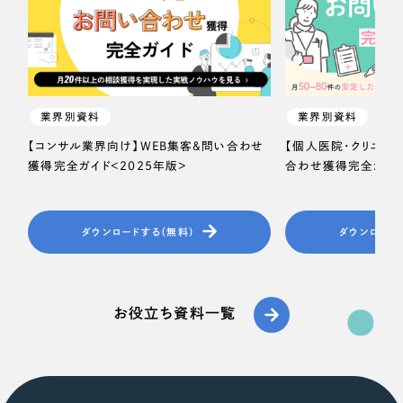
業界別資料
業界別資料
【コンサル業界向け】WEB集客＆問い合わせ
【個人医院・クリニッ
獲得完全ガイド＜2025年版＞
合わせ獲得完全ガイド
ダウンロードする（無料）
ダウンロード
お役立ち資料一覧