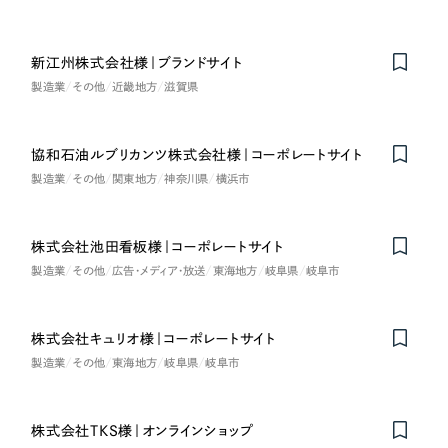
採用DX支援
その他のサービス
医療・福祉
リープ・リクルーティング
／
採用業務代行
新江州株式会社様｜ブランドサイト
プライバシーポリシー
情報セキュリティ方針
求人票作成・面接など各種業務代行、採用の仕組み作り支援
コンサルティング・調査
製造業
その他
近畿地方
滋賀県
AI倫理ポリシー
クッキーポリシー
サイトマップ
リープ・キャリア
／
人材紹介サービス
ウェブアクセシビリティ方針
完全成功報酬型のスカウト型ハイクラス人材紹介（岐阜・愛知）
観光・レジャー
協和石油ルブリカンツ株式会社様｜コーポレートサイト
カイゼンDX支援
製造業
その他
関東地方
神奈川県
横浜市
人材紹介・派遣
Pace
／
クラウド型工数管理ツール
日報ツールで案件ごとの営業利益をリアルタイムに可視化
株式会社池田看板様｜コーポレートサイト
士業
製造業
その他
広告・メディア・放送
東海地方
岐阜県
岐阜市
自治体・官公庁
制作実績
株式会社キュリオ様｜コーポレートサイト
Works
美容・エステ
製造業
その他
東海地方
岐阜県
岐阜市
制作実績
IT・インターネット
株式会社TKS様｜オンラインショップ
全国1,400社以上の支援実績の中から
実績の