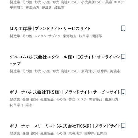
製造業
その他
卸売・小売
卸売・商社（BtoB）
小売業（BtoC）
美容・エステ
一部をご紹介します
教育
美容用品
東海地方
岐阜県
岐阜市
ブックマークしたサイト
インフラ関連
はな工房様｜ブランドサイト・サービスサイト
製造業
その他
レンタル・サブスク
東海地方
岐阜県
揖斐郡
広告・メディア・放送
ゲルコム（株式会社エクシール様）｜ECサイト・オンラインシ
不動産
ョップ
製造業
その他
卸売・小売
卸売・商社（BtoB）
東海地方
岐阜県
美濃市
農林・水産
すべて
（624件）
ボリーナ（株式会社TKS様）｜ブランドサイト・サービスサイト
金融・保険業
コーポレート・企業サイト
（278件）
製造業
金属・鉄鋼
金属製品
その他
美容・エステ
美容用品
東海地方
岐阜県
山県市
ブランドサイト・サービスサイト
（85件）
その他サービス業
求人・採用サイト
（61件）
ボリーナオースリーミスト（株式会社TKS様）｜ブランドサイト
on
Honorabl
e
Ment
i
物流・運送
ECサイト（オンラインショップ）
（43件）
製造業
金属・鉄鋼
金属製品
その他
東海地方
岐阜県
山県市