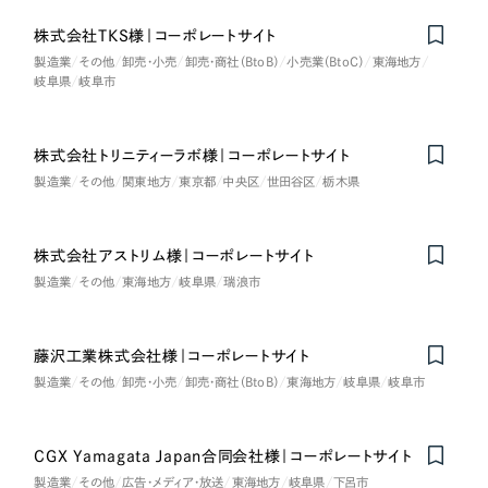
LP（ランディングページ）
（28件）
マーケティングDX支援
株式会社TKS様｜コーポレートサイト
キャンペーン・プロモーションサイト
（12件）
キャンペーン・プロモーション
製造業
その他
卸売・小売
卸売・商社（BtoB）
小売業（BtoC）
東海地方
Webサイト制作
ブランディング（ロゴ・印刷物）
（90件）
岐阜県
岐阜市
サイト
その他
（1件）
コーポレートサイト制作
ブランディング（ロゴ・印刷物）
株式会社トリニティーラボ様｜コーポレートサイト
オプションサービス
採用サイト制作
製造業
その他
関東地方
東京都
中央区
世田谷区
栃木県
お客様インタビュー
その他
ECサイト制作
株式会社アストリム様｜コーポレートサイト
業種
Outsourcing
ブランドサイト制作
製造業
その他
東海地方
岐阜県
瑞浪市
?
よくある質問
アウトソーシング（代行支援）
製造業
藤沢工業株式会社様｜コーポレートサイト
リープ・プロジェクト
製造業
その他
卸売・小売
卸売・商社（BtoB）
東海地方
岐阜県
岐阜市
「反響強化」を目的としたマーケティング代行
リープ・プロジェクト
建設・建築
／
マーケティング代行
リープ・リクルーティング
SEO対策によるアクセス獲得、反響獲得などの"Webマーケティング"から、
ライン領域のマーケティングまでまるっと代行
「採用強化」を目的とした採用業務代行
CGX Yamagata Japan合同会社様｜コーポレートサイト
卸売・小売
製造業
その他
広告・メディア・放送
東海地方
岐阜県
下呂市