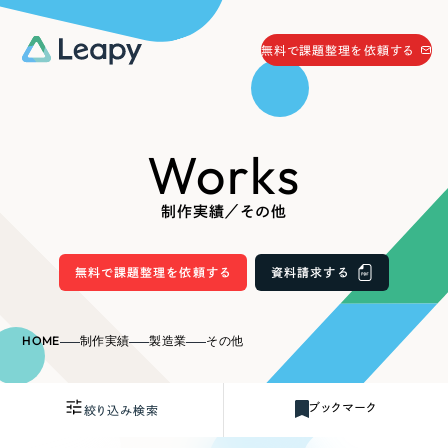
058-215-0066
無料で課題整理を依頼する
24時間受付
無料で課題整理を依頼する
Works
資料請求
する
資料請求する
制作実績／その他
無料で課題整理を依頼
する
Company
無料で課題整理を依頼する
資料請求する
会社情報
採用情報
HOME
制作実績
製造業
その他
Web Produce
お役立ち情報
ブックマーク
絞り込み検索
リーピーが選ばれる理由
会社概要