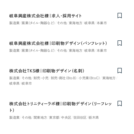
ポータルサイト・メディアサイト
（39件）
NPO・一般社団法人
LP（ランディングページ）
（28件）
岐阜興産株式会社様｜求人・採用サイト
キャンペーン・プロモーションサイト
（12件）
人材サービス
製造業
窯業（タイル・陶器など）
その他
東海地方
岐阜県
本巣市
ブランディング（ロゴ・印刷物）
（90件）
その他
その他
（1件）
岐阜興産株式会社様｜印刷物デザイン（パンフレット）
製造業
窯業（タイル・陶器など）
その他
東海地方
岐阜県
本巣市
色
お客様インタビュー
株式会社TKS様｜印刷物デザイン（名刺）
ホワイト・白色
製造業
その他
卸売・小売
卸売・商社（BtoB）
小売業（BtoC）
東海地方
岐阜県
岐阜市
グレー・黒色
株式会社トリニティーラボ様｜印刷物デザイン（リーフレッ
ベージュ・茶色
ト）
製造業
その他
関東地方
東京都
中央区
世田谷区
栃木県
レッド・赤色