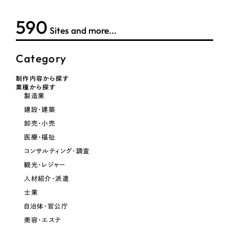
オレンジ・橙色
590
Sites and more...
イエロー・黄色
Category
グリーン・緑色
制作内容から探す
業種から探す
製造業
ブルー・青色
建設・建築
卸売・小売
パープル・紫色
医療・福祉
コンサルティング・調査
ピンク・桃色
観光・レジャー
人材紹介・派遣
カラフル・多色
士業
自治体・官公庁
その他
美容・エステ