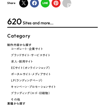
ポータルサイト・メディアサイト
（39件）
Share
LP（ランディングページ）
（28件）
NPO・一般社団法人
キャンペーン・プロモーションサイト
（12件）
624
Sites and more...
ブランディング（ロゴ・印刷物）
人材サービス
（90件）
その他
（1件）
Category
その他
制作内容から探す
お客様インタビュー
色
コーポレート・企業サイト
ブランドサイト・サービスサイト
求人・採用サイト
ホワイト・白色
ECサイト（オンラインショップ）
ポータルサイト・メディアサイト
グレー・黒色
LP（ランディングページ）
キャンペーン・プロモーションサイト
ベージュ・茶色
ブランディング（ロゴ・印刷物）
その他
レッド・赤色
業種から探す