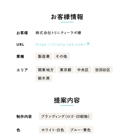
LP（ランディングページ）
（28件）
マーケティングDX支援
LP（ランディングページ）
キャンペーン・プロモーションサイト
（12件）
お客様情報
Webサイト制作
ブランディング（ロゴ・印刷物）
キャンペーン・プロモーション
（90件）
サイト
その他
（1件）
お客様
株式会社トリニティーラボ様
コーポレートサイト制作
オプションサービス
URL
https://trinity-lab.com/
ブランディング（ロゴ・印刷物）
採用サイト制作
お客様インタビュー
業種
製造業
その他
ECサイト制作
その他
エリア
関東地方
東京都
中央区
世田谷区
Outsourcing
ブランドサイト制作
業種
栃木県
?
よくある質問
アウトソーシング（代行支援）
リープ・プロジェクト
提案内容
製造業
「反響強化」を目的としたマーケティング代行
リープ・プロジェクト
／
マーケティング代行
建設・建築
リープ・リクルーティング
SEO対策によるアクセス獲得、反響獲得などの"Webマーケティング"から、
制作内容
ブランディング（ロゴ・印刷物）
ライン領域のマーケティングまでまるっと代行
「採用強化」を目的とした採用業務代行
色
ホワイト・白色
ブルー・青色
卸売・小売