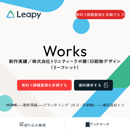
058-215-0066
無料で課題整理を依頼する
24時間受付
無料で課題整理を依頼する
Works
資料請求
する
資料請求する
制作実績／株式会社トリニティーラボ様｜印刷物デザイン
無料で課題整理を依頼
する
（リーフレット）
Company
無料で課題整理を依頼する
資料請求する
会社情報
採用情報
Web Produce
HOME
制作実績
ブランディング（ロゴ・印刷物）
株式会社トリニティー
お役立ち情報
リーピーが選ばれる理由
会社概要
ブックマーク
絞り込み検索