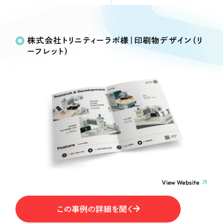
Webサイト制作
Works
絞り込み検
選ばれる理由
コーポレートサイト制作
Search
索
採用サイト制作
株式会社トリニティーラボ様｜印刷物デザイン（リ
サービス
ーフレット）
ECサイト制作
制作内容
Service
ブランドサイト制作
サービス紹介
ブランディング支援
コーポレート・企業サイト
一過性の広告に頼らず、
「仕組み」と「ノウハウ」
制作実績
を残す資産型DX支援をご提供します
ブランドサイト・サービスサイト
すべて
（624件）
コーポレート・企業サイト
（278件）
求人・採用サイト
ブランドサイト・サービスサイト
（85件）
求人・採用サイト
ECサイト（オンラインショップ）
（61件）
View Website
ECサイト（オンラインショップ）
（43件）
ポータルサイト・メディアサイト
この事例の詳細を聞く
ポータルサイト・メディアサイト
（39件）