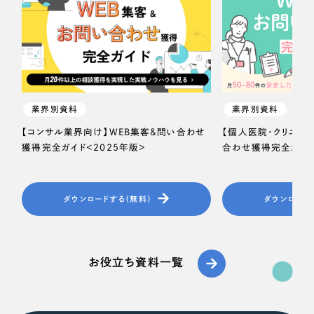
業界別資料
業界別資料
【コンサル業界向け】WEB集客＆問い合わせ
【個人医院・クリニッ
獲得完全ガイド＜2025年版＞
合わせ獲得完全ガイド
ダウンロードする（無料）
ダウンロード
お役立ち資料一覧