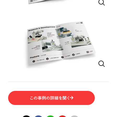
一部をご紹介します
教育
ブックマークしたサイト
インフラ関連
広告・メディア・放送
不動産
農林・水産
すべて
（624件）
コーポレート・企業サイト
（278件）
金融・保険業
ブランドサイト・サービスサイト
（85件）
この事例の詳細を聞く
その他サービス業
求人・採用サイト
（61件）
ECサイト（オンラインショップ）
（43件）
物流・運送