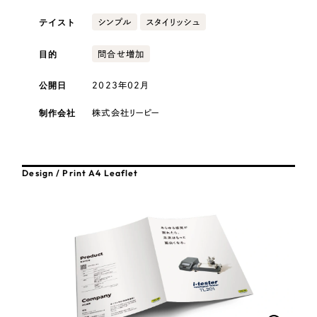
採用DX支援
その他のサービス
テイスト
シンプル
スタイリッシュ
医療・福祉
リープ・リクルーティング
／
採用業務代行
プライバシーポリシー
情報セキュリティ方針
求人票作成・面接など各種業務代行、採用の仕組み作り支援
目的
問合せ増加
AI倫理ポリシー
クッキーポリシー
サイトマップ
リープ・キャリア
コンサルティング・調査
／
人材紹介サービス
公開日
2023年02月
ウェブアクセシビリティ方針
完全成功報酬型のスカウト型ハイクラス人材紹介（岐阜・愛知）
制作会社
観光・レジャー
株式会社リーピー
カイゼンDX支援
人材紹介・派遣
Pace
／
クラウド型工数管理ツール
Design / Print A4 Leaflet
日報ツールで案件ごとの営業利益をリアルタイムに可視化
士業
制作実績
自治体・官公庁
Works
美容・エステ
制作実績
IT・インターネット
全国1,400社以上の支援実績の中から
実績の