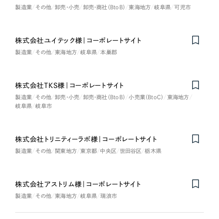
製造業
その他
卸売・小売
卸売・商社（BtoB）
東海地方
岐阜県
可児市
株式会社ユイテック様｜コーポレートサイト
on
Honorabl
e
Ment
i
製造業
その他
東海地方
岐阜県
本巣郡
株式会社TKS様｜コーポレートサイト
製造業
その他
卸売・小売
卸売・商社（BtoB）
小売業（BtoC）
東海地方
岐阜県
岐阜市
株式会社トリニティーラボ様｜コーポレートサイト
製造業
その他
関東地方
東京都
中央区
世田谷区
栃木県
株式会社アストリム様｜コーポレートサイト
製造業
その他
東海地方
岐阜県
瑞浪市