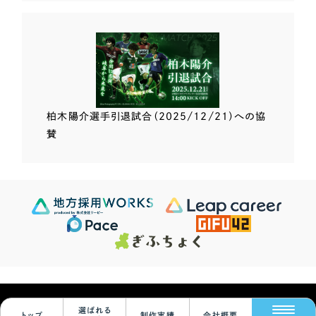
柏木陽介選手
引退試合（2025/12/21）
への協
賛
Scroll Down
624
この条件で検索する
Sites
検索結果 ...
© Leapy Inc.
選ばれる
トップ
制作実績
会社概要