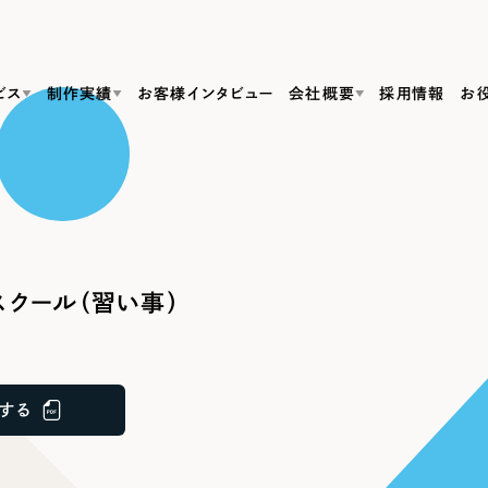
ビス
制作実績
お客様インタビュー
会社概要
採用情報
お
Web Produ
すべて
（624件）
コーポレート・企業サイト
（278件）
リーピーがわかる資料３点セット
bサイト制作
ブランドサイト・サービスサイト
リーピーが選ばれる理由
（85件）
リーピーのWebサイト制作・会社概要・サービスがわかる
会社概要
クール（習い事）
の中か
ご紹介し
求人・採用サイト
お役立ち資料
（61件）
Webサイト制作
ポレートサイト制作
採用サイト制作
代表挨拶
SDG
すぐに使える資料をダウンロード
ECサイト（オンラインショップ）
（43件）
コーポレートサイト制作
サイト制作
ブランドサイト制作
ポータルサイト・メディアサイト
メディア掲載・取材依頼
新着情
（39件）
する
採用サイト制作
LP（ランディングページ）
（28件）
よくある質問
ト
ECサイト制作
リーピーブログ
採用情報
キャンペーン・プロモーションサイト
（1
ブランドサイト制作
Webデザイン・Webマーケティングに関する情報を発信