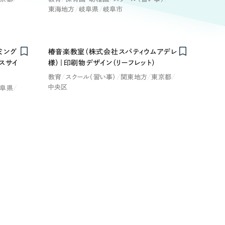
ト
（12件）
東海地方
岐阜県
岐阜市
90件）
ミング
椿音楽教室（株式会社スパティウムアデレ
療・福祉
スサイ
様）｜印刷物デザイン（リーフレット）
g
教育
スクール（習い事）
関東地方
東京都
中央区
士業
阜県
）
教育
ケティング代行
林・水産
業務代行
PO・一般社団法人