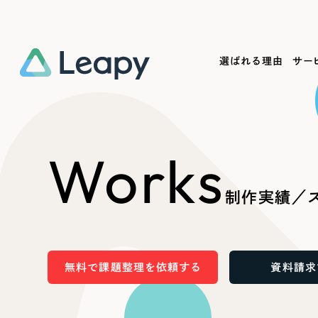
選ばれる理由
サー
Service
Works
Company
Useful
Works
サービス紹介
制作実績
会社概要
お役立ち情報
We
制作実績／ス
一過性の広告に頼らず、
全国1,400社以上の支援実績
可能性をひらくデザインで
リーピーによるお役立ち情報を
コー
「仕組み」と「ノウハウ」を残す資産型DX
ら
しあわせな毎日をつくる
ます
支援をご提供します
実績の一部をご紹介します
EC
無料で課題整理を依頼する
資料請求
?
ブックマークしたサイ