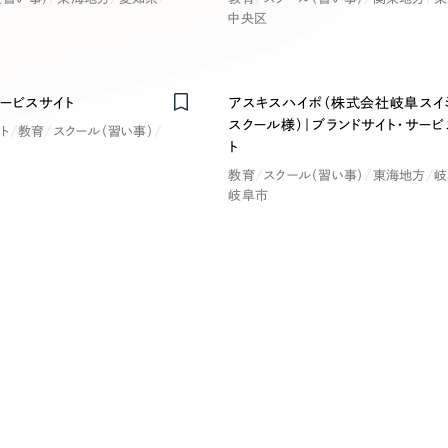
キャンペーン・プロモーションサイ
中央区
ブランディング（ロゴ・印刷物）
（
その他
（1件）
サービスサイト
アスキスハイポ（株式会社岐阜スイ
卸売・小売
医
スクール様）｜ブランドサイト・サービ
ト
教育
スクール（習い事）
ト
Outsourcin
ャー
人材紹介・派遣
教育
スクール（習い事）
東海地方
岐
岐阜市
アウトソーシング（代行支援
テ
IT・インターネット
リープ・プロジェクト
「反響強化」を目的としたマー
ィア・放送
不動産
農
リープ・リクルーティング
「採用強化」を目的とした採用
ービス業
物流・運送
N
その他のサービス