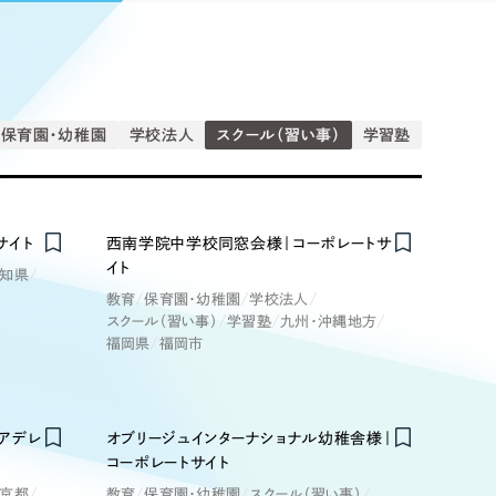
Pace
／
クラウド型工数管理ツール
日報ツールで案件ごとの営業利益をリアルタイムに可視化
発信
信
保育園・幼稚園
学校法人
スクール（習い事）
学習塾
Cサイト（オンラインショップ）
サイト
西南学院中学校同窓会様｜コーポレートサ
イト
知県
）
教育
保育園・幼稚園
学校法人
ランディング（ロゴ・印刷物）
85件）
スクール（習い事）
学習塾
九州・沖縄地方
福岡県
福岡市
43件）
39件）
アデレ
オブリージュインターナショナル幼稚舎様｜
コーポレートサイト
京都
教育
保育園・幼稚園
スクール（習い事）