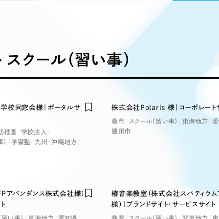
込み検索
ブランディング（ロゴ・印刷物）
ブランディング支援
・プロジェクト
広報ブログ
（90件）
／
マーケティング代行
リーピーの取り組みに関するお知らせ・イベントの様子を
策によるアクセス獲得、反響獲得などの"Webマーケティン
その他
（1件）
オプションサービス
代表ブログ
などのオフライン領域のマーケティングまでまるっと代行
代表川口が経営・Web戦略・地方創生に関する情報を発
> スクール（習い事）
お客様インタビュー
メールマガジンアーカイブ
過去に配信したメールマガジンのアーカイブ
制作実績
イト・サービスサイト
求人・採用サイト
E
学校同窓会様｜ポータルサ
株式会社Polaris 様｜コーポレート
すべて
（624件）
教育
スクール（習い事）
東海地方
愛
コーポレート・企業サイト
（278件
豊田市
幼稚園
学校法人
ディングページ）
キャンペーン・プロモーション
ブ
ブランドサイト・サービスサイト
（
事）
学習塾
九州・沖縄地方
サイト
市
求人・採用サイト
（61件）
ECサイト（オンラインショップ）
（
ポータルサイト・メディアサイト
（
FPアバンダンス株式会社様）
椿音楽教室（株式会社スパティウム
LP（ランディングページ）
ト
様）｜ブランドサイト・サービスサイト
（28件）
（習い事）
東海地方
愛知県
教育
スクール（習い事）
関東地方
東