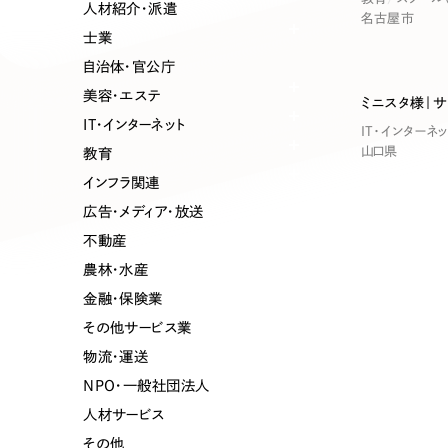
業種
人材紹介・派遣
名古屋市
士業
自治体・官公庁
美容・エステ
ミニスタ様｜
製造業
建設・建築
IT・インターネット
IT・インターネッ
山口県
教育
コンサルティング・調査
観光・レジ
インフラ関連
広告・メディア・放送
不動産
自治体・官公庁
美容・エス
農林・水産
金融・保険業
インフラ関連
広告・メデ
その他サービス業
物流・運送
金融・保険業
その他サ
NPO・一般社団法人
人材サービス
その他
人材サービス
その他