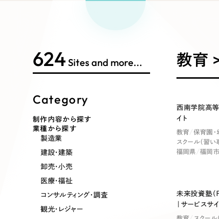
Works Search
絞り
リープ
SEO対
グ"から、
広報支援
624
制作内容
教育 
Sites and more...
Category
コーポレート・企業サイト
ブランドサ
西南学院高等
イト
制作内容から探す
業種から探す
教育
保育園・
ポータルサイト・メディアサイト
LP（ラン
製造業
スクール（習い
建設・建築
福岡県
福岡
卸売・小売
医療・福祉
その他
未来投資塾（
コンサルティング・調査
｜サービスサイ
観光・レジャー
教育
スクール