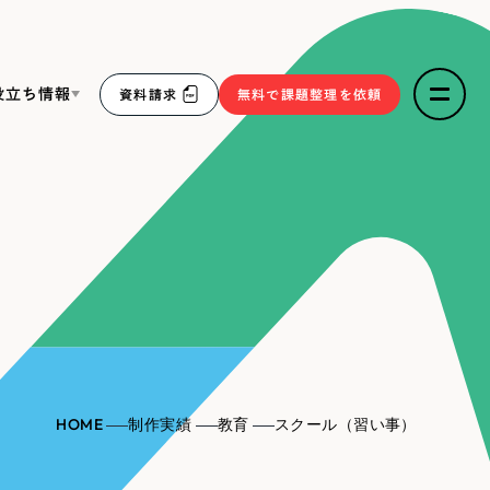
役立ち情報
資料請求
無料で課題整理を依頼
ce
リープ・リクルーティング
／
採用業務代行
求人票作成・面接など各種業務代行、採用の仕組み作り支
３点セット
援
リープ・キャリア
／
人材紹介サービス
sへの取り組み
完全成功報酬型のスカウト型ハイクラス人材紹介（岐阜・愛
知）
報
HOME
制作実績
教育
スクール（習い事）
2件）