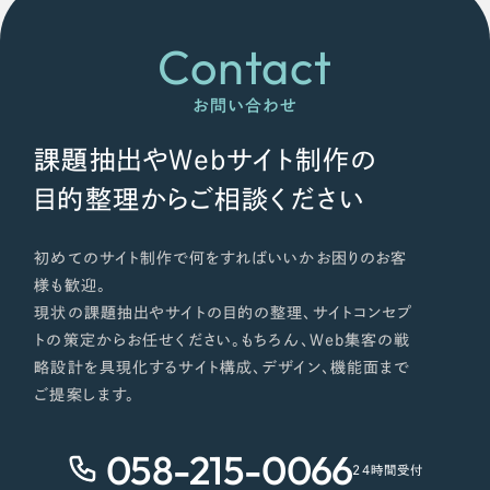
オレンジ・橙色
Contact
イエロー・黄色
お問い合わせ
グリーン・緑色
課題抽出やWebサイト制作の
目的整理からご相談ください
ブルー・青色
初めてのサイト制作で何をすればいいかお困りのお客
パープル・紫色
様も歓迎。
現状の課題抽出やサイトの目的の整理、サイトコンセプ
ピンク・桃色
トの策定からお任せください。もちろん、Web集客の戦
略設計を具現化するサイト構成、デザイン、機能面まで
ご提案します。
カラフル・多色
058-215-0066
その他
24時間受付