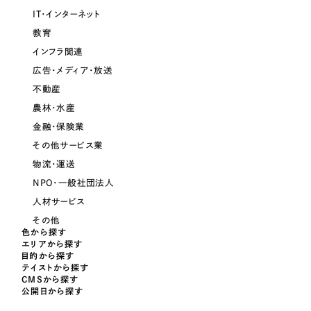
採用DX支援
その他のサービス
IT・インターネット
医療・福祉
教育
リープ・リクルーティング
／
採用業務代行
インフラ関連
プライバシーポリシー
情報セキュリティ方針
求人票作成・面接など各種業務代行、採用の仕組み作り支援
コンサルティング・調査
AI倫理ポリシー
クッキーポリシー
サイトマップ
広告・メディア・放送
リープ・キャリア
／
人材紹介サービス
ウェブアクセシビリティ方針
不動産
完全成功報酬型のスカウト型ハイクラス人材紹介（岐阜・愛知）
観光・レジャー
農林・水産
カイゼンDX支援
金融・保険業
人材紹介・派遣
その他サービス業
Pace
／
クラウド型工数管理ツール
物流・運送
日報ツールで案件ごとの営業利益をリアルタイムに可視化
士業
NPO・一般社団法人
人材サービス
自治体・官公庁
制作実績
その他
色から探す
エリアから探す
Works
美容・エステ
目的から探す
テイストから探す
制作実績
CMSから探す
IT・インターネット
公開日から探す
全国1,400社以上の支援実績の中から
実績の