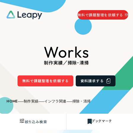
058-215-0066
無料で課題整理を依頼する
24時間受付
無料で課題整理を依頼する
Works
資料請求
する
資料請求する
制作実績／掃除・清掃
無料で課題整理を依頼
する
Company
無料で課題整理を依頼する
資料請求する
会社情報
採用情報
HOME
制作実績
インフラ関連
掃除・清掃
Web Produce
お役立ち情報
ブックマーク
絞り込み検索
リーピーが選ばれる理由
会社概要