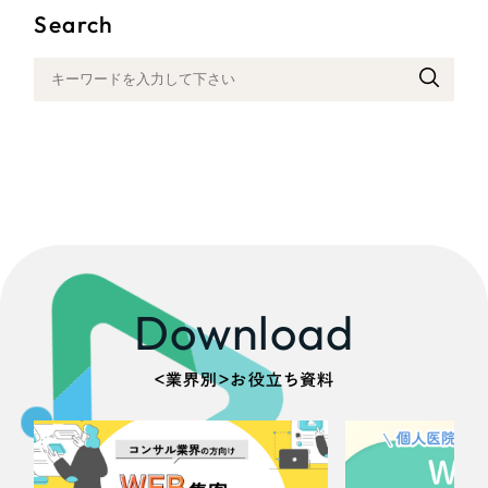
一部をご紹介します
Search
教育
ブックマークしたサイト
インフラ関連
広告・メディア・放送
不動産
農林・水産
Download
すべて
（624件）
金融・保険業
コーポレート・企業サイト
（278件）
＜業界別＞お役立ち資料
ブランドサイト・サービスサイト
（85件）
その他サービス業
求人・採用サイト
（61件）
物流・運送
ECサイト（オンラインショップ）
（43件）