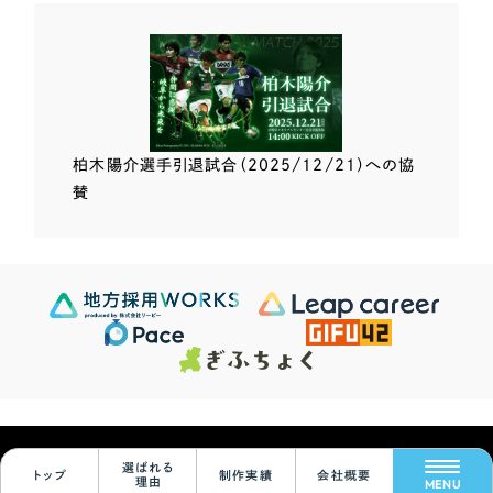
柏木陽介選手
引退試合（2025/12/21）
への協
賛
Scroll Down
624
この条件で検索する
Sites
検索結果 ...
© Leapy Inc.
選ばれる
トップ
制作実績
会社概要
絞り込みをリセット
理由
MENU