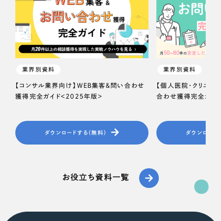
ポータルサイト・メディアサイト
（39件）
NPO・一般社団法人
LP（ランディングページ）
（28件）
キャンペーン・プロモーションサイト
（12件）
人材サービス
ブランディング（ロゴ・印刷物）
（90件）
その他
その他
（1件）
業界別資料
業界別資料
【コンサル業界向け】WEB集客＆問い合わせ
【個人医院・クリニッ
色
獲得完全ガイド＜2025年版＞
合わせ獲得完全ガイド
お客様インタビュー
ホワイト・白色
ダウンロードする（無料）
ダウンロード
グレー・黒色
お役立ち資料一覧
ベージュ・茶色
レッド・赤色