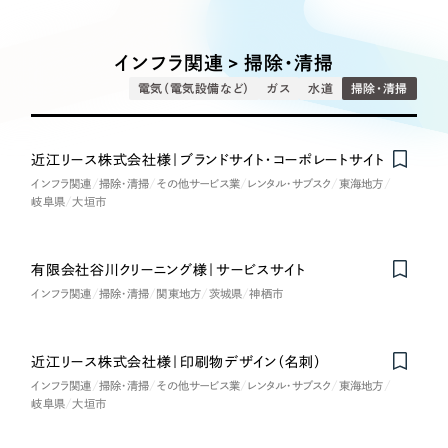
Works
絞り込み検
Webサイト制作
選ばれる理由
Search
索
コーポレートサイト制作
インフラ関連 > 掃除・清掃
採用サイト制作
サービス
電気（電気設備など）
ガス
水道
掃除・清掃
制作内容
ECサイト制作
Service
ブランドサイト制作
近江リース株式会社様｜ブランドサイト・コーポレートサイト
Nominee
コーポレート・企業サイト
サービス紹介
ブランディング支援
インフラ関連
掃除・清掃
その他サービス業
レンタル・サブスク
東海地方
岐阜県
大垣市
一過性の広告に頼らず、
「仕組み」と「ノウハウ」
制作実績
ブランドサイト・サービスサイト
を残す資産型DX支援をご提供します
すべて
（624件）
有限会社谷川クリーニング様｜サービスサイト
求人・採用サイト
コーポレート・企業サイト
（278件）
インフラ関連
掃除・清掃
関東地方
茨城県
神栖市
ブランドサイト・サービスサイト
（85件）
ECサイト（オンラインショップ）
求人・採用サイト
（61件）
近江リース株式会社様｜印刷物デザイン（名刺）
ECサイト（オンラインショップ）
インフラ関連
掃除・清掃
その他サービス業
レンタル・サブスク
東海地方
ポータルサイト・メディアサイト
（43件）
岐阜県
大垣市
ポータルサイト・メディアサイト
（39件）
LP（ランディングページ）