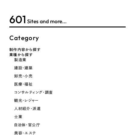
LP（ランディングページ）
（28件）
マーケティングDX支援
キャンペーン・プロモーションサイト
（12件）
601
キャンペーン・プロモーション
Sites and more...
Webサイト制作
ブランディング（ロゴ・印刷物）
（90件）
サイト
その他
（1件）
コーポレートサイト制作
Category
ブランディング（ロゴ・印刷物）
オプションサービス
採用サイト制作
制作内容から探す
業種から探す
お客様インタビュー
その他
製造業
ECサイト制作
建設・建築
業種
Outsourcing
ブランドサイト制作
卸売・小売
医療・福祉
?
よくある質問
アウトソーシング（代行支援）
コンサルティング・調査
製造業
リープ・プロジェクト
観光・レジャー
「反響強化」を目的としたマーケティング代行
人材紹介・派遣
リープ・プロジェクト
建設・建築
／
マーケティング代行
リープ・リクルーティング
士業
SEO対策によるアクセス獲得、反響獲得などの"Webマーケティング"から、
ライン領域のマーケティングまでまるっと代行
「採用強化」を目的とした採用業務代行
自治体・官公庁
卸売・小売
美容・エステ