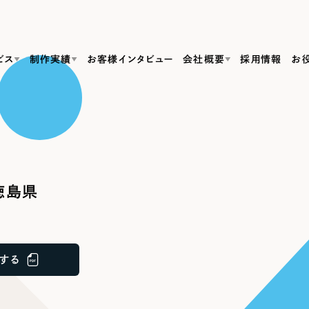
ビス
制作実績
お客様インタビュー
会社概要
採用情報
お
Web Produ
すべて
（624件）
コーポレート・企業サイト
（278件）
リーピーがわかる資料３点セット
bサイト制作
ブランドサイト・サービスサイト
リーピーが選ばれる理由
（85件）
リーピーのWebサイト制作・会社概要・サービスがわかる
会社概要
徳島県
の中か
ご紹介し
求人・採用サイト
お役立ち資料
（61件）
Webサイト制作
ポレートサイト制作
採用サイト制作
代表挨拶
SDG
すぐに使える資料をダウンロード
ECサイト（オンラインショップ）
（43件）
コーポレートサイト制作
サイト制作
ブランドサイト制作
ポータルサイト・メディアサイト
メディア掲載・取材依頼
新着情
（39件）
する
採用サイト制作
LP（ランディングページ）
（28件）
よくある質問
ト
ECサイト制作
リーピーブログ
採用情報
キャンペーン・プロモーションサイト
（1
ブランドサイト制作
Webデザイン・Webマーケティングに関する情報を発信