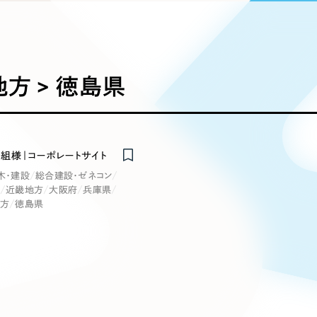
込み検索
ブランディング（ロゴ・印刷物）
ブランディング支援
・プロジェクト
広報ブログ
（90件）
／
マーケティング代行
リーピーの取り組みに関するお知らせ・イベントの様子を
策によるアクセス獲得、反響獲得などの"Webマーケティン
その他
（1件）
オプションサービス
代表ブログ
などのオフライン領域のマーケティングまでまるっと代行
代表川口が経営・Web戦略・地方創生に関する情報を発
方 > 徳島県
お客様インタビュー
メールマガジンアーカイブ
過去に配信したメールマガジンのアーカイブ
制作実績
イト・サービスサイト
求人・採用サイト
E
組様｜コーポレートサイト
すべて
（624件）
木・建設
総合建設・ゼネコン
コーポレート・企業サイト
（278件
近畿地方
大阪府
兵庫県
ディングページ）
キャンペーン・プロモーション
ブ
ブランドサイト・サービスサイト
地方
徳島県
（
サイト
求人・採用サイト
（61件）
ECサイト（オンラインショップ）
（
ポータルサイト・メディアサイト
（
LP（ランディングページ）
（28件）