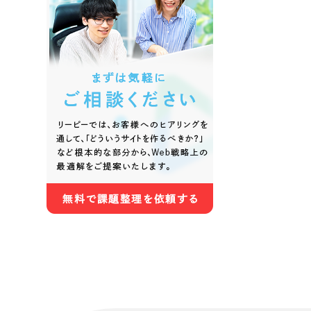
色
ホワイト・白色
グレー
オレンジ・橙色
イエロ
パープル・紫色
ピンク
さらに条件を追加する