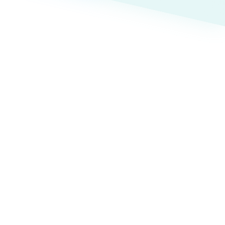
ト
（12件）
90件）
療・福祉
g
士業
）
教育
ケティング代行
林・水産
業務代行
PO・一般社団法人