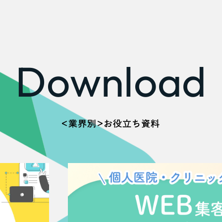
広報ブログ
メルマガアーカイブ
Download
プライバシーポリシー
情報セキュ
クッキーポリシー
サイトマップ
＜業界別＞お役立ち資料
客様も歓迎。
セプトの策定からお任
化するサイト構成、デザ