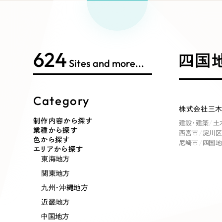
Works Search
絞り
リープ
SEO対
グ"から、
広報支援
624
制作内容
四国地
Sites and more...
Category
コーポレート・企業サイト
ブランドサ
株式会社三木
制作内容から探す
建設・建築
土
業種から探す
西宮市
淀川区
ポータルサイト・メディアサイト
LP（ラン
色から探す
尼崎市
四国
エリアから探す
東海地方
関東地方
その他
九州・沖縄地方
近畿地方
中国地方