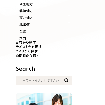
業種
四国地方
北陸地方
東北地方
北海道
製造業
建設・建築
全国
海外
コンサルティング・調査
観光・レジ
目的から探す
テイストから探す
CMSから探す
公開日から探す
自治体・官公庁
美容・エス
Search
インフラ関連
広告・メデ
金融・保険業
その他サ
人材サービス
その他