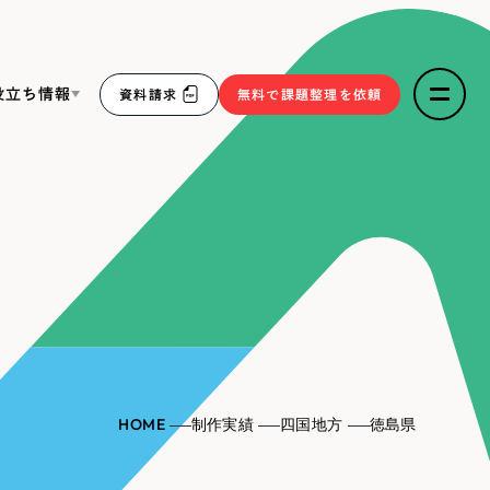
役立ち情報
資料請求
無料で課題整理を依頼
ce
リープ・リクルーティング
／
採用業務代行
求人票作成・面接など各種業務代行、採用の仕組み作り支
３点セット
援
リープ・キャリア
／
人材紹介サービス
sへの取り組み
完全成功報酬型のスカウト型ハイクラス人材紹介（岐阜・愛
知）
報
HOME
制作実績
四国地方
徳島県
2件）