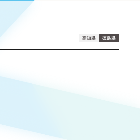
Pace
／
クラウド型工数管理ツール
日報ツールで案件ごとの営業利益をリアルタイムに可視化
発信
信
高知県
徳島県
Cサイト（オンラインショップ）
）
ランディング（ロゴ・印刷物）
85件）
43件）
39件）