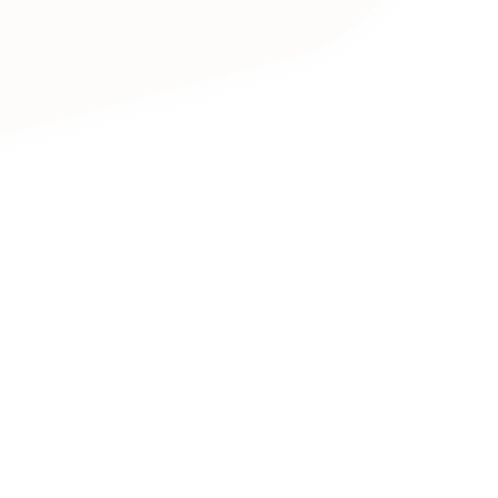
キャンペーン・プロモーションサイ
ブランディング（ロゴ・印刷物）
（
その他
（1件）
卸売・小売
医
Outsourcin
ャー
人材紹介・派遣
アウトソーシング（代行支援
テ
IT・インターネット
リープ・プロジェクト
「反響強化」を目的としたマー
ィア・放送
不動産
農
リープ・リクルーティング
「採用強化」を目的とした採用
ービス業
物流・運送
N
その他のサービス