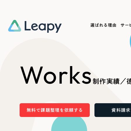
選ばれる理由
サー
Service
Works
Company
Useful
Works
サービス紹介
制作実績
会社概要
お役立ち情報
We
制作実績／
一過性の広告に頼らず、
全国1,400社以上の支援実績
可能性をひらくデザインで
リーピーによるお役立ち情報を
コー
「仕組み」と「ノウハウ」を残す資産型DX
ら
しあわせな毎日をつくる
ます
支援をご提供します
実績の一部をご紹介します
EC
無料で課題整理を依頼する
資料請求
?
ブックマークしたサイ