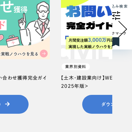
絞り込み検索
ブックマーク
業界別資料
問い合わせ獲得完全ガイ
【土木・建設業向け】WEB集客
2025年版＞
）
ダウンロード