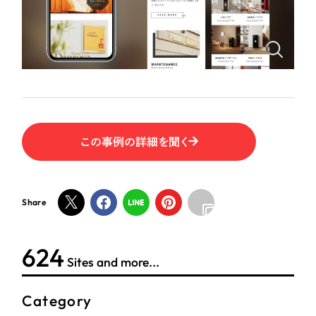
ポータルサイト・メディアサイト
（39件）
LP（ランディングページ）
（28件）
NPO・一般社団法人
キャンペーン・プロモーションサイト
（12件）
ブランディング（ロゴ・印刷物）
人材サービス
（90件）
その他
（1件）
その他
この事例の詳細を聞く
お客様インタビュー
色
ホワイト・白色
Share
グレー・黒色
624
Sites and more...
ベージュ・茶色
Category
レッド・赤色