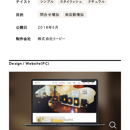
テイスト
採用DX支援
シンプル
スタイリッシュ
ナチュラル
その他のサービス
医療・福祉
リープ・リクルーティング
目的
問合せ増加
来店数増加
／
採用業務代行
プライバシーポリシー
情報セキュリティ方針
求人票作成・面接など各種業務代行、採用の仕組み作り支援
公開日
2018年5月
AI倫理ポリシー
クッキーポリシー
サイトマップ
リープ・キャリア
コンサルティング・調査
／
人材紹介サービス
ウェブアクセシビリティ方針
完全成功報酬型のスカウト型ハイクラス人材紹介（岐阜・愛知）
制作会社
株式会社リーピー
観光・レジャー
カイゼンDX支援
人材紹介・派遣
Design / Website(PC)
Pace
／
クラウド型工数管理ツール
日報ツールで案件ごとの営業利益をリアルタイムに可視化
士業
制作実績
自治体・官公庁
Works
美容・エステ
制作実績
IT・インターネット
全国1,400社以上の支援実績の中から
実績の