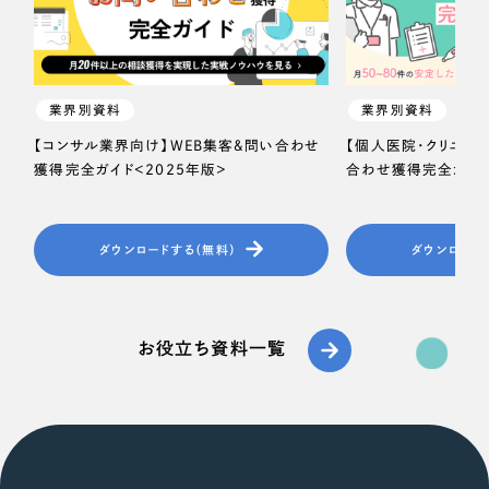
業界別資料
業界別資料
【コンサル業界向け】WEB集客＆問い合わせ
【個人医院・クリニッ
獲得完全ガイド＜2025年版＞
合わせ獲得完全ガイド
ダウンロードする（無料）
ダウンロード
お役立ち資料一覧