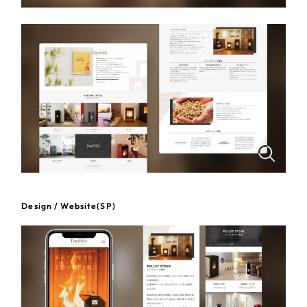
一部をご紹介します
教育
ブックマークしたサイト
インフラ関連
広告・メディア・放送
不動産
農林・水産
すべて
（624件）
Design / Website(SP)
コーポレート・企業サイト
（278件）
金融・保険業
ブランドサイト・サービスサイト
（85件）
その他サービス業
求人・採用サイト
（61件）
ECサイト（オンラインショップ）
（43件）
物流・運送