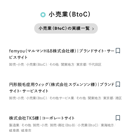
小売業（BtoC）
小売業（BtoC）の実績一覧
femyou（マルマンH＆B株式会社様）｜ブランドサイト・サー
Nominee
ビスサイト
卸売・小売
小売業（BtoC）
その他
関東地方
東京都
千代田区
円形脱毛症用ウィッグ（株式会社スヴェンソン様）｜ブランド
サイト・サービスサイト
卸売・小売
小売業（BtoC）
その他サービス業
その他
関東地方
東京都
港区
株式会社TKS様｜コーポレートサイト
製造業
その他
卸売・小売
卸売・商社（BtoB）
小売業（BtoC）
東海地方
岐阜県
岐阜市