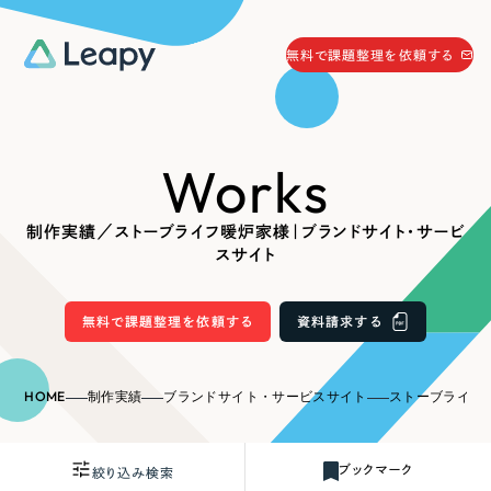
058-215-0066
無料で課題整理を依頼する
24時間受付
無料で課題整理を依頼する
Works
資料請求
する
資料請求する
制作実績／ストーブライフ暖炉家様｜ブランドサイト・サービ
無料で課題整理を依頼
する
スサイト
Company
無料で課題整理を依頼する
資料請求する
会社情報
採用情報
Web Produce
HOME
制作実績
ブランドサイト・サービスサイト
ストーブライフ暖炉家
お役立ち情報
リーピーが選ばれる理由
会社概要
ブックマーク
絞り込み検索