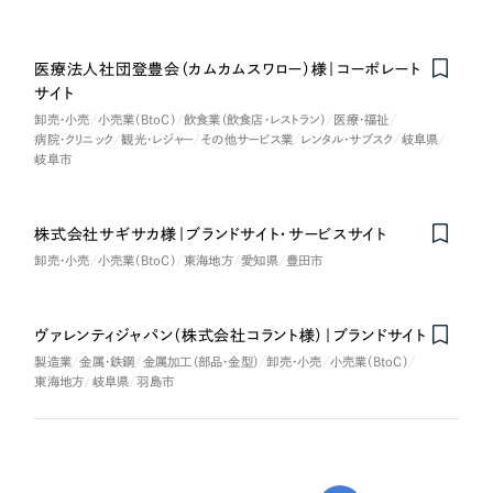
医療法人社団登豊会（カムカムスワロー）様｜コーポレート
サイト
卸売・小売
小売業（BtoC）
飲食業（飲食店・レストラン）
医療・福祉
病院・クリニック
観光・レジャー
その他サービス業
レンタル・サブスク
岐阜県
岐阜市
株式会社サギサカ様｜ブランドサイト・サービスサイト
卸売・小売
小売業（BtoC）
東海地方
愛知県
豊田市
ヴァレンティジャパン（株式会社コラント様）｜ブランドサイト
製造業
金属・鉄鋼
金属加工（部品・金型）
卸売・小売
小売業（BtoC）
東海地方
岐阜県
羽島市