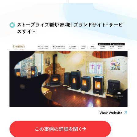
Webサイト制作
Works
絞り込み検
選ばれる理由
コーポレートサイト制作
Search
索
採用サイト制作
ストーブライフ暖炉家様｜ブランドサイト・サービ
サービス
スサイト
ECサイト制作
制作内容
Service
ブランドサイト制作
サービス紹介
ブランディング支援
コーポレート・企業サイト
一過性の広告に頼らず、
「仕組み」と「ノウハウ」
制作実績
を残す資産型DX支援をご提供します
ブランドサイト・サービスサイト
すべて
（624件）
コーポレート・企業サイト
（278件）
求人・採用サイト
ブランドサイト・サービスサイト
（85件）
求人・採用サイト
ECサイト（オンラインショップ）
（61件）
View Website
ECサイト（オンラインショップ）
（43件）
ポータルサイト・メディアサイト
この事例の詳細を聞く
ポータルサイト・メディアサイト
（39件）