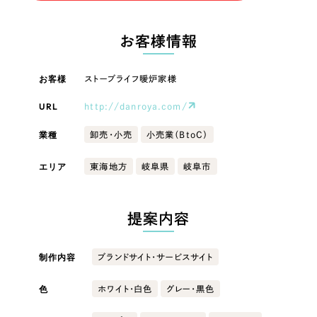
LP（ランディングページ）
（28件）
マーケティングDX支援
LP（ランディングページ）
キャンペーン・プロモーションサイト
（12件）
お客様情報
Webサイト制作
ブランディング（ロゴ・印刷物）
キャンペーン・プロモーション
（90件）
サイト
その他
（1件）
お客様
ストーブライフ暖炉家様
コーポレートサイト制作
オプションサービス
URL
http://danroya.com/
ブランディング（ロゴ・印刷物）
採用サイト制作
お客様インタビュー
業種
卸売・小売
小売業（BtoC）
ECサイト制作
その他
エリア
東海地方
岐阜県
岐阜市
Outsourcing
ブランドサイト制作
業種
?
よくある質問
アウトソーシング（代行支援）
提案内容
リープ・プロジェクト
製造業
「反響強化」を目的としたマーケティング代行
リープ・プロジェクト
制作内容
ブランドサイト・サービスサイト
／
マーケティング代行
建設・建築
リープ・リクルーティング
SEO対策によるアクセス獲得、反響獲得などの"Webマーケティング"から、
ライン領域のマーケティングまでまるっと代行
色
ホワイト・白色
グレー・黒色
「採用強化」を目的とした採用業務代行
卸売・小売