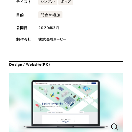
テイスト
採用DX支援
シンプル
ポップ
その他のサービス
医療・福祉
リープ・リクルーティング
目的
問合せ増加
／
採用業務代行
プライバシーポリシー
情報セキュリティ方針
求人票作成・面接など各種業務代行、採用の仕組み作り支援
公開日
2020年3月
AI倫理ポリシー
クッキーポリシー
サイトマップ
リープ・キャリア
コンサルティング・調査
／
人材紹介サービス
ウェブアクセシビリティ方針
完全成功報酬型のスカウト型ハイクラス人材紹介（岐阜・愛知）
制作会社
株式会社リーピー
観光・レジャー
カイゼンDX支援
人材紹介・派遣
Design / Website(PC)
Pace
／
クラウド型工数管理ツール
日報ツールで案件ごとの営業利益をリアルタイムに可視化
士業
制作実績
自治体・官公庁
Works
美容・エステ
制作実績
IT・インターネット
全国1,400社以上の支援実績の中から
実績の