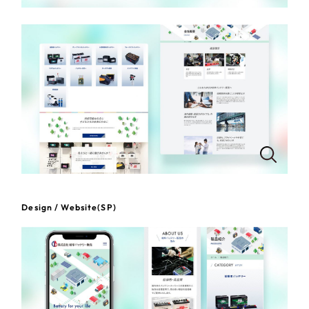
一部をご紹介します
教育
ブックマークしたサイト
インフラ関連
広告・メディア・放送
不動産
農林・水産
すべて
（624件）
Design / Website(SP)
コーポレート・企業サイト
（278件）
金融・保険業
ブランドサイト・サービスサイト
（85件）
その他サービス業
求人・採用サイト
（61件）
ECサイト（オンラインショップ）
（43件）
物流・運送