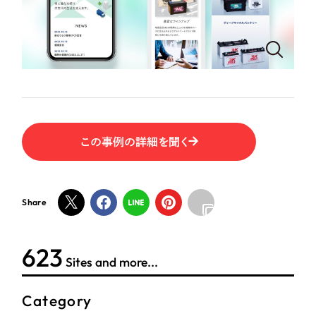
ポータルサイト・メディアサイト
（39件）
LP（ランディングページ）
（28件）
NPO・一般社団法人
キャンペーン・プロモーションサイト
（12件）
ブランディング（ロゴ・印刷物）
人材サービス
（90件）
その他
（1件）
その他
この事例の詳細を聞く
お客様インタビュー
色
ホワイト・白色
Share
グレー・黒色
624
Sites and more...
ベージュ・茶色
Category
レッド・赤色