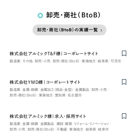
卸売・商社（BtoB）
卸売・商社（BtoB）の実績一覧
株式会社アルミックT&F様｜コーポレートサイト
製造業
その他
卸売・小売
卸売・商社（BtoB）
東海地方
岐阜県
可児市
株式会社YMD様｜コーポレートサイト
製造業
金属・鉄鋼
金属加工（部品・金型）
金属製品
卸売・小売
卸売・商社（BtoB）
東海地方
愛知県
名古屋市
株式会社アルミック様｜求人・採用サイト
製造業
金属・鉄鋼
金属製品
建設・建築
リフォーム・リノベーション
卸売・小売
卸売・商社（BtoB）
不動産
東海地方
岐阜県
岐阜市