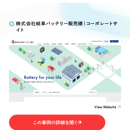
Webサイト制作
Works
絞り込み検
選ばれる理由
コーポレートサイト制作
Search
索
採用サイト制作
株式会社岐阜バッテリー販売様｜コーポレートサ
サービス
イト
ECサイト制作
制作内容
Service
ブランドサイト制作
サービス紹介
ブランディング支援
コーポレート・企業サイト
一過性の広告に頼らず、
「仕組み」と「ノウハウ」
制作実績
を残す資産型DX支援をご提供します
ブランドサイト・サービスサイト
すべて
（624件）
コーポレート・企業サイト
（278件）
求人・採用サイト
ブランドサイト・サービスサイト
（85件）
求人・採用サイト
ECサイト（オンラインショップ）
（61件）
View Website
ECサイト（オンラインショップ）
（43件）
ポータルサイト・メディアサイト
この事例の詳細を聞く
ポータルサイト・メディアサイト
（39件）