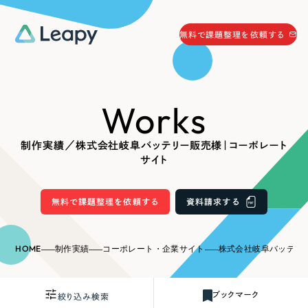
058-215-0066
無料で課題整理を依頼する
24時間受付
無料で課題整理を依頼する
Works
資料請求
する
資料請求する
制作実績／株式会社岐阜バッテリー販売様｜コーポレート
無料で課題整理を依頼
する
サイト
Company
無料で課題整理を依頼する
資料請求する
会社情報
採用情報
Web Produce
HOME
制作実績
コーポレート・企業サイト
株式会社岐阜バッテリー販
お役立ち情報
リーピーが選ばれる理由
会社概要
ブックマーク
絞り込み検索