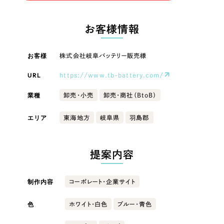
LP（ランディングページ）
（28件）
マーケティングDX支援
LP（ランディングページ）
キャンペーン・プロモーションサイト
（12件）
お客様情報
Webサイト制作
ブランディング（ロゴ・印刷物）
キャンペーン・プロモーション
（90件）
サイト
その他
（1件）
お客様
株式会社岐阜バッテリー販売様
コーポレートサイト制作
オプションサービス
URL
https://www.tb-battery.com/
ブランディング（ロゴ・印刷物）
採用サイト制作
お客様インタビュー
業種
卸売・小売
卸売・商社（BtoB）
ECサイト制作
その他
エリア
東海地方
岐阜県
羽島郡
Outsourcing
ブランドサイト制作
業種
?
よくある質問
アウトソーシング（代行支援）
提案内容
リープ・プロジェクト
製造業
「反響強化」を目的としたマーケティング代行
リープ・プロジェクト
制作内容
コーポレート・企業サイト
／
マーケティング代行
建設・建築
リープ・リクルーティング
SEO対策によるアクセス獲得、反響獲得などの"Webマーケティング"から、
ライン領域のマーケティングまでまるっと代行
色
ホワイト・白色
ブルー・青色
「採用強化」を目的とした採用業務代行
卸売・小売