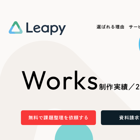
選ばれる理由
サー
Service
Works
Company
Useful
Works
サービス紹介
制作実績
会社概要
お役立ち情報
We
制作実績／2
一過性の広告に頼らず、
全国1,400社以上の支援実績
可能性をひらくデザインで
リーピーによるお役立ち情報を
コー
「仕組み」と「ノウハウ」を残す資産型DX
ら
しあわせな毎日をつくる
ます
支援をご提供します
実績の一部をご紹介します
EC
無料で課題整理を依頼する
資料請求
?
ブックマークしたサイ