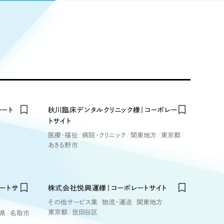
Pace
／
クラウド型工数管理ツール
日報ツールで案件ごとの営業利益をリアルタイムに可視化
発信
信
Cサイト（オンラインショップ）
ート
秋川臨床デンタルクリニック様｜コーポレー
トサイト
）
医療・福祉
病院・クリニック
関東地方
東京都
ランディング（ロゴ・印刷物）
85件）
あきる野市
43件）
ートサ
株式会社悦興運様｜コーポレートサイト
39件）
その他サービス業
物流・運送
関東地方
東京都
世田谷区
県
名取市