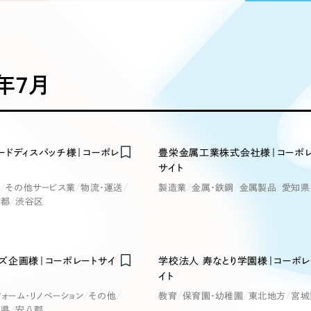
込み検索
ブランディング（ロゴ・印刷物）
ブランディング支援
・プロジェクト
広報ブログ
（90件）
／
マーケティング代行
リーピーの取り組みに関するお知らせ・イベントの様子を
策によるアクセス獲得、反響獲得などの"Webマーケティン
その他
（1件）
オプションサービス
代表ブログ
などのオフライン領域のマーケティングまでまるっと代行
代表川口が経営・Web戦略・地方創生に関する情報を発
2年7月
お客様インタビュー
メールマガジンアーカイブ
過去に配信したメールマガジンのアーカイブ
制作実績
イト・サービスサイト
求人・採用サイト
E
ードディスパッチ様｜コーポレ
豊栄金属工業株式会社様｜コーポレ
すべて
（624件）
サイト
コーポレート・企業サイト
（278件
その他サービス業
物流・運送
製造業
金属・鉄鋼
金属製品
愛知県
ディングページ）
キャンペーン・プロモーション
ブ
ブランドサイト・サービスサイト
（
京都
渋谷区
サイト
求人・採用サイト
（61件）
ECサイト（オンラインショップ）
（
ズ企画様｜コーポレートサイ
学校法人 寿なとり学園様｜コーポレ
ポータルサイト・メディアサイト
（
イト
LP（ランディングページ）
（28件）
フォーム・リノベーション
その他
教育
保育園・幼稚園
東北地方
宮城
阜県
安八郡