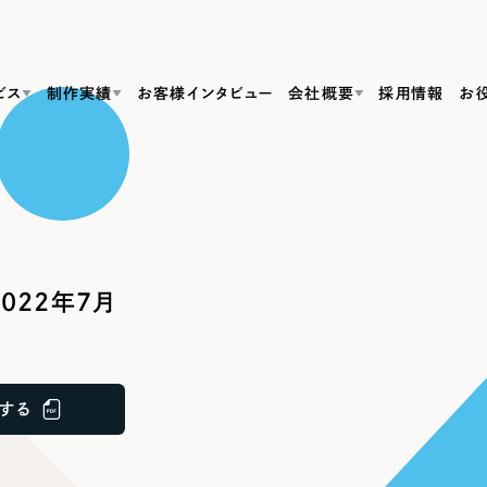
ビス
制作実績
お客様インタビュー
会社概要
採用情報
お
Web Produ
すべて
（624件）
コーポレート・企業サイト
（278件）
リーピーがわかる資料３点セット
bサイト制作
ブランドサイト・サービスサイト
リーピーが選ばれる理由
（85件）
リーピーのWebサイト制作・会社概要・サービスがわかる
会社概要
022年7月
の中か
ご紹介し
求人・採用サイト
お役立ち資料
（61件）
Webサイト制作
ポレートサイト制作
採用サイト制作
代表挨拶
SDG
すぐに使える資料をダウンロード
ECサイト（オンラインショップ）
（43件）
コーポレートサイト制作
サイト制作
ブランドサイト制作
ポータルサイト・メディアサイト
メディア掲載・取材依頼
新着情
（39件）
する
採用サイト制作
LP（ランディングページ）
（28件）
よくある質問
ト
ECサイト制作
リーピーブログ
採用情報
キャンペーン・プロモーションサイト
（1
ブランドサイト制作
Webデザイン・Webマーケティングに関する情報を発信