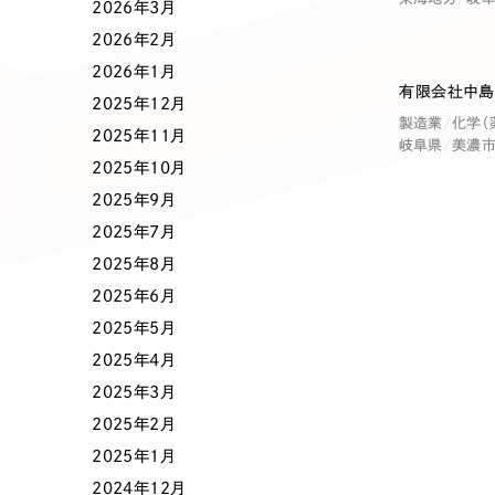
業種
2026年3月
2026年2月
2026年1月
有限会社中島
2025年12月
製造業
建設・建築
製造業
化学（
2025年11月
岐阜県
美濃
2025年10月
コンサルティング・調査
観光・レジ
2025年9月
2025年7月
2025年8月
自治体・官公庁
美容・エス
2025年6月
2025年5月
インフラ関連
広告・メデ
2025年4月
2025年3月
金融・保険業
その他サ
2025年2月
2025年1月
2024年12月
人材サービス
その他