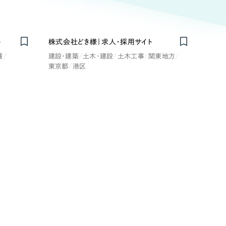
ト
（12件）
90件）
ト
株式会社どき様｜求人・採用サイト
療・福祉
護
建設・建築
土木・建設
土木工事
関東地方
東京都
港区
g
士業
）
教育
ケティング代行
林・水産
業務代行
PO・一般社団法人