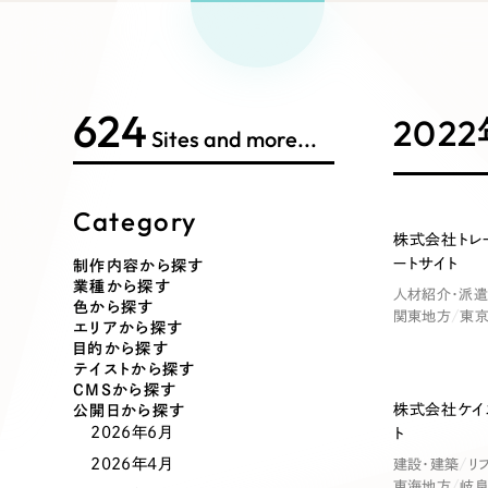
Works Search
絞り
リープ
SEO対
グ"から、
広報支援
624
制作内容
202
Sites and more...
Category
コーポレート・企業サイト
ブランドサ
株式会社トレ
ートサイト
制作内容から探す
業種から探す
人材紹介・派遣
ポータルサイト・メディアサイト
LP（ラン
色から探す
関東地方
東
エリアから探す
目的から探す
テイストから探す
CMSから探す
株式会社ケイ
その他
公開日から探す
2026年6月
ト
2026年4月
建設・建築
リ
東海地方
岐