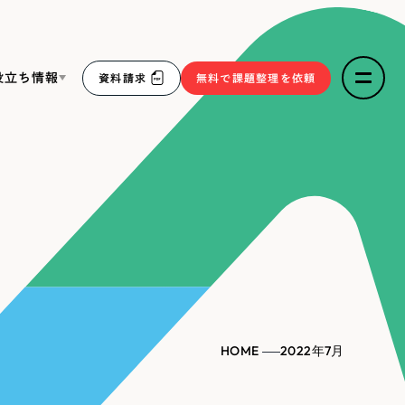
役立ち情報
資料請求
無料で課題整理を依頼
ce
リープ・リクルーティング
／
採用業務代行
求人票作成・面接など各種業務代行、採用の仕組み作り支
３点セット
援
リープ・キャリア
／
人材紹介サービス
sへの取り組み
完全成功報酬型のスカウト型ハイクラス人材紹介（岐阜・愛
知）
報
HOME
2022年7月
2件）