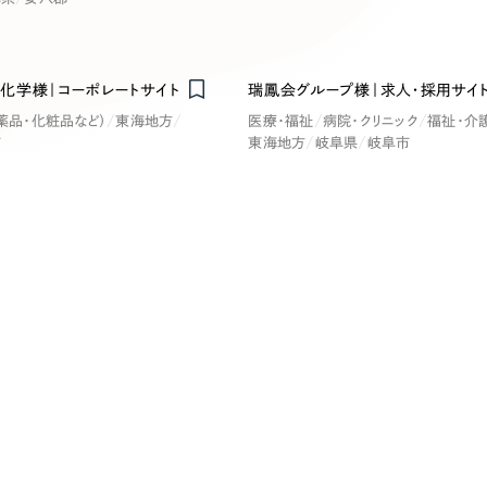
キャンペーン・プロモーションサイ
ブランディング（ロゴ・印刷物）
（
その他
（1件）
化学様｜コーポレートサイト
瑞鳳会グループ様｜求人・採用サイ
卸売・小売
医
薬品・化粧品など）
東海地方
医療・福祉
病院・クリニック
福祉・介
市
東海地方
岐阜県
岐阜市
Outsourcin
ャー
人材紹介・派遣
アウトソーシング（代行支援
テ
IT・インターネット
リープ・プロジェクト
「反響強化」を目的としたマー
ィア・放送
不動産
農
リープ・リクルーティング
「採用強化」を目的とした採用
ービス業
物流・運送
N
その他のサービス