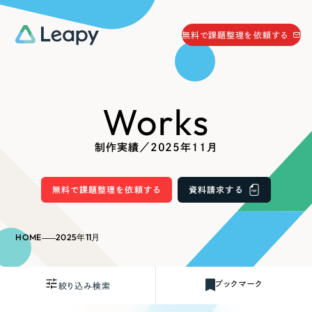
058-215-0066
無料で課題整理を依頼する
24時間受付
無料で課題整理を依頼する
Works
資料請求
する
資料請求する
制作実績／2025年11月
無料で課題整理を依頼
する
Company
無料で課題整理を依頼する
資料請求する
会社情報
採用情報
HOME
2025年11月
Web Produce
お役立ち情報
ブックマーク
絞り込み検索
リーピーが選ばれる理由
会社概要