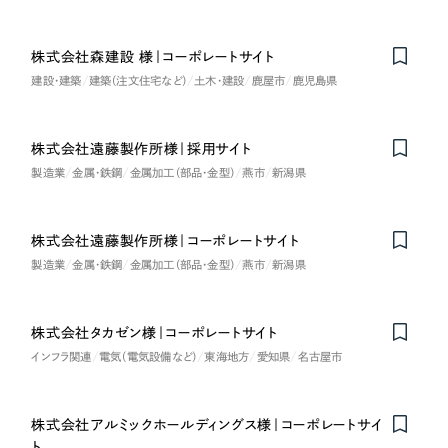
LP（ランディングページ）
（28件）
マーケティングDX支援
キャンペーン・プロモーションサイト
（12件）
キャンペーン・プロモーション
株式会社森建設 様｜コーポレートサイト
Webサイト制作
ブランディング（ロゴ・印刷物）
（90件）
サイト
建設・建築
建築（注文住宅など）
土木・建設
鹿屋市
鹿児島県
その他
（1件）
コーポレートサイト制作
ブランディング（ロゴ・印刷物）
オプションサービス
株式会社遠藤製作所様｜採用サイト
採用サイト制作
製造業
金属・鉄鋼
金属加工（部品・金型）
燕市
新潟県
お客様インタビュー
その他
ECサイト制作
業種
Outsourcing
株式会社遠藤製作所様｜コーポレートサイト
ブランドサイト制作
製造業
金属・鉄鋼
金属加工（部品・金型）
燕市
新潟県
?
よくある質問
アウトソーシング（代行支援）
製造業
リープ・プロジェクト
株式会社タカゼン様｜コーポレートサイト
「反響強化」を目的としたマーケティング代行
インフラ関連
電気（電気設備など）
東海地方
愛知県
名古屋市
リープ・プロジェクト
建設・建築
／
マーケティング代行
リープ・リクルーティング
SEO対策によるアクセス獲得、反響獲得などの"Webマーケティング"から、
ライン領域のマーケティングまでまるっと代行
「採用強化」を目的とした採用業務代行
卸売・小売
株式会社アルミックホールディングス様｜コーポレートサイ
ト