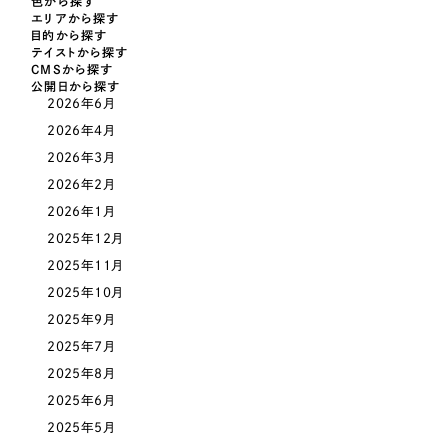
色から探す
一部をご紹介します
エリアから探す
教育
目的から探す
テイストから探す
ブックマークしたサイト
CMSから探す
インフラ関連
公開日から探す
2026年6月
2026年4月
広告・メディア・放送
2026年3月
2026年2月
不動産
2026年1月
2025年12月
農林・水産
2025年11月
すべて
（624件）
2025年10月
金融・保険業
コーポレート・企業サイト
2025年9月
（278件）
2025年7月
ブランドサイト・サービスサイト
（85件）
その他サービス業
2025年8月
求人・採用サイト
（61件）
2025年6月
物流・運送
ECサイト（オンラインショップ）
（43件）
2025年5月