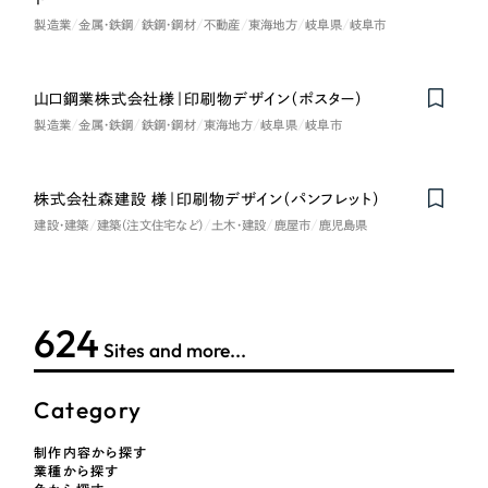
採用DX支援
その他のサービス
製造業
金属・鉄鋼
鉄鋼・鋼材
不動産
東海地方
岐阜県
岐阜市
医療・福祉
リープ・リクルーティング
／
採用業務代行
プライバシーポリシー
情報セキュリティ方針
求人票作成・面接など各種業務代行、採用の仕組み作り支援
コンサルティング・調査
山口鋼業株式会社様｜印刷物デザイン（ポスター）
AI倫理ポリシー
クッキーポリシー
サイトマップ
リープ・キャリア
／
人材紹介サービス
製造業
金属・鉄鋼
鉄鋼・鋼材
東海地方
岐阜県
岐阜市
ウェブアクセシビリティ方針
完全成功報酬型のスカウト型ハイクラス人材紹介（岐阜・愛知）
観光・レジャー
カイゼンDX支援
株式会社森建設 様｜印刷物デザイン（パンフレット）
人材紹介・派遣
建設・建築
建築（注文住宅など）
土木・建設
鹿屋市
鹿児島県
Pace
／
クラウド型工数管理ツール
日報ツールで案件ごとの営業利益をリアルタイムに可視化
士業
624
自治体・官公庁
制作実績
Sites and more...
Works
美容・エステ
Category
制作実績
制作内容から探す
IT・インターネット
業種から探す
全国1,400社以上の支援実績の中から
実績の