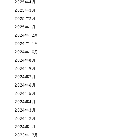
ポータルサイト・メディアサイト
（39件）
2025年4月
NPO・一般社団法人
LP（ランディングページ）
2025年3月
（28件）
2025年2月
キャンペーン・プロモーションサイト
（12件）
人材サービス
2025年1月
ブランディング（ロゴ・印刷物）
（90件）
2024年12月
その他
その他
（1件）
2024年11月
2024年10月
色
2024年8月
お客様インタビュー
2024年9月
2024年7月
ホワイト・白色
2024年6月
2024年5月
グレー・黒色
2024年4月
2024年3月
ベージュ・茶色
2024年2月
2024年1月
レッド・赤色
2023年12月