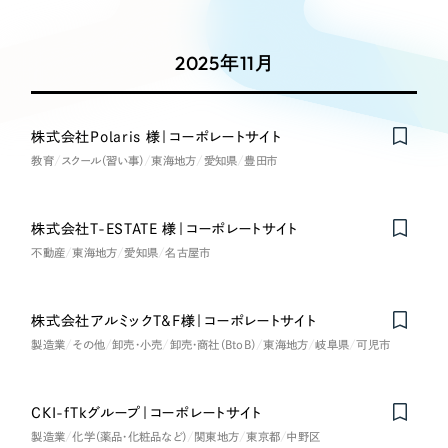
Works
絞り込み検
Webサイト制作
選ばれる理由
Search
索
コーポレートサイト制作
2025年11月
採用サイト制作
サービス
制作内容
ECサイト制作
Service
株式会社Polaris 様｜コーポレートサイト
ブランドサイト制作
教育
スクール（習い事）
東海地方
愛知県
豊田市
コーポレート・企業サイト
サービス紹介
ブランディング支援
一過性の広告に頼らず、
「仕組み」と「ノウハウ」
制作実績
ブランドサイト・サービスサイト
株式会社T-ESTATE 様｜コーポレートサイト
を残す資産型DX支援をご提供します
不動産
東海地方
すべて
愛知県
名古屋市
（624件）
求人・採用サイト
コーポレート・企業サイト
（278件）
ブランドサイト・サービスサイト
株式会社アルミックT&F様｜コーポレートサイト
（85件）
ECサイト（オンラインショップ）
製造業
その他
卸売・小売
卸売・商社（BtoB）
東海地方
岐阜県
可児市
求人・採用サイト
（61件）
ECサイト（オンラインショップ）
ポータルサイト・メディアサイト
（43件）
CKI-fTkグループ｜コーポレートサイト
ポータルサイト・メディアサイト
（39件）
製造業
化学（薬品・化粧品など）
関東地方
東京都
中野区
LP（ランディングページ）