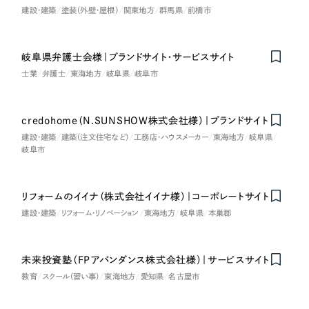
建設・建築
塗装（外壁・屋根）
関東地方
群馬県
前橋市
岐阜県弁護士会様｜ブランドサイト・サービスサイト
士業
弁護士
東海地方
岐阜県
岐阜市
credohome（N.SUNSHOW株式会社様）｜ブランドサイト
建設・建築
建築（注文住宅など）
工務店・ハウスメーカー
東海地方
岐阜県
岐阜市
リフォームのイイナ（株式会社イイナ様）｜コーポレートサイト
建設・建築
リフォーム・リノベーション
東海地方
岐阜県
本巣郡
未来投資塾（FPアバンダンス株式会社様）｜サービスサイト
教育
スクール（習い事）
東海地方
愛知県
名古屋市