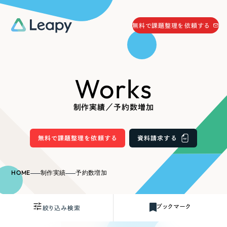
058-215-0066
無料で課題整理を依頼する
24時間受付
無料で課題整理を依頼する
Works
資料請求
する
資料請求する
制作実績／予約数増加
無料で課題整理を依頼
する
Company
無料で課題整理を依頼する
資料請求する
会社情報
採用情報
HOME
制作実績
予約数増加
Web Produce
お役立ち情報
ブックマーク
絞り込み検索
リーピーが選ばれる理由
会社概要