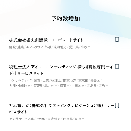
Works
絞り込み検
Webサイト制作
選ばれる理由
Search
索
コーポレートサイト制作
予約数増加
採用サイト制作
サービス
制作内容
ECサイト制作
Service
株式会社堀央創建様｜コーポレートサイト
ブランドサイト制作
建設・建築
エクステリア・外構
東海地方
愛知県
小牧市
コーポレート・企業サイト
サービス紹介
ブランディング支援
一過性の広告に頼らず、
「仕組み」と「ノウハウ」
制作実績
ブランドサイト・サービスサイト
税理士法人アイユーコンサルティング 様（相続税専門サイ
を残す資産型DX支援をご提供します
ト）｜サービスサイト
すべて
（624件）
コンサルティング・調査
士業
税理士
関東地方
東京都
豊島区
求人・採用サイト
コーポレート・企業サイト
（278件）
九州・沖縄地方
福岡県
北九州市
福岡市
中国地方
広島県
広島市
ブランドサイト・サービスサイト
（85件）
ECサイト（オンラインショップ）
求人・採用サイト
（61件）
ぎふ婚ナビ（株式会社ウエディングナビゲーション様）｜サー
ビスサイト
ECサイト（オンラインショップ）
ポータルサイト・メディアサイト
（43件）
その他サービス業
その他
東海地方
岐阜県
岐阜市
ポータルサイト・メディアサイト
（39件）
LP（ランディングページ）