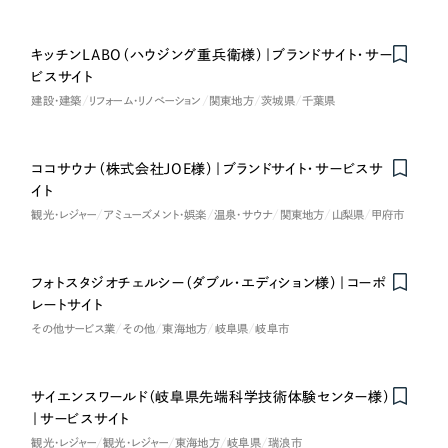
さらに条件を追加する
キッチンLABO（ハウジング重兵衛様）｜ブランドサイト・サー
ビスサイト
建設・建築
リフォーム・リノベーション
関東地方
茨城県
千葉県
ココサウナ（株式会社JOE様）｜ブランドサイト・サービスサ
イト
観光・レジャー
アミューズメント・娯楽
温泉・サウナ
関東地方
山梨県
甲府市
フォトスタジオチェルシー（ダブル・エディション様）｜コーポ
レートサイト
その他サービス業
その他
東海地方
岐阜県
岐阜市
サイエンスワールド（岐阜県先端科学技術体験センター様）
Nominee
｜サービスサイト
観光・レジャー
観光・レジャー
東海地方
岐阜県
瑞浪市