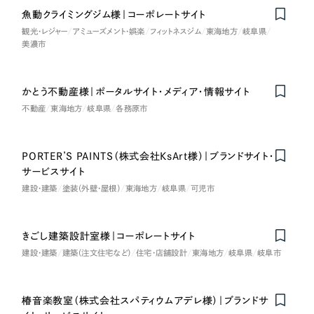
魚動クライミングジム様｜コーポレートサイト
観光・レジャー
アミューズメント・娯楽
フィットネスジム
東海地方
岐阜県
美濃市
かとう不動産様｜ポータルサイト・メディア・情報サイト
不動産
東海地方
岐阜県
各務原市
PORTER’S PAINTS（株式会社KsArt様）｜ブランドサイト・
on
Honorabl
e
Ment
i
サービスサイト
建設・建築
塗装（外壁・屋根）
東海地方
岐阜県
可児市
きごし建築設計室様｜コーポレートサイト
建設・建築
建築（注文住宅など）
住宅・店舗設計
東海地方
岐阜県
岐阜市
椿音楽教室（株式会社スパティウムアデレ様）｜ブランドサ