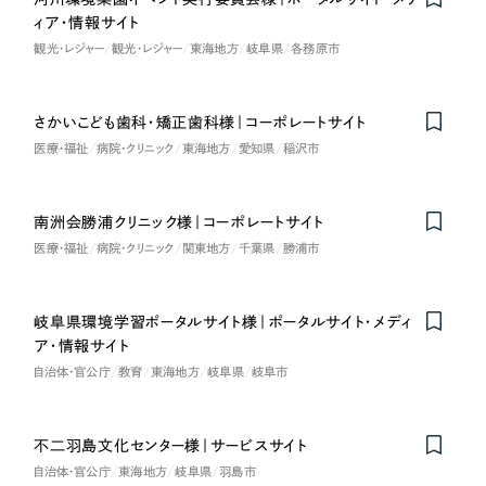
ィア・情報サイト
オレンジ・橙色
観光・レジャー
観光・レジャー
東海地方
岐阜県
各務原市
イエロー・黄色
さかいこども歯科・矯正歯科様｜コーポレートサイト
Nominee
医療・福祉
病院・クリニック
東海地方
愛知県
稲沢市
グリーン・緑色
ブルー・青色
南洲会勝浦クリニック様｜コーポレートサイト
医療・福祉
病院・クリニック
関東地方
千葉県
勝浦市
パープル・紫色
岐阜県環境学習ポータルサイト様｜ポータルサイト・メディ
ピンク・桃色
ア・情報サイト
自治体・官公庁
教育
東海地方
岐阜県
岐阜市
カラフル・多色
不二羽島文化センター様｜サービスサイト
その他
自治体・官公庁
東海地方
岐阜県
羽島市