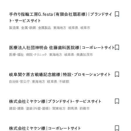
手作り指輪工房G.festa（有限会社扇若様）｜ブランドサイ
ト・サービスサイト
製造業
金属・鉄鋼
金属製品
東海地方
岐阜県
岐阜市
医療法人社団神明会 佐藤歯科医院様｜コーポレートサイト
医療・福祉
病院・クリニック
東海地方
岐阜県
美濃加茂市
岐阜関ケ原古戦場記念館様｜特設・プロモーションサイト
自治体・官公庁
東海地方
岐阜県
不破郡
株式会社ミヤケン様｜ブランドサイト・サービスサイト
建設・建築
塗装（外壁・屋根）
関東地方
群馬県
前橋市
株式会社ミヤケン様｜コーポレートサイト