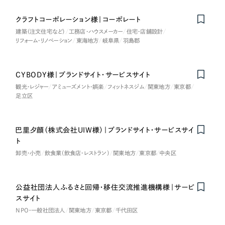
一部をご紹介します
教育
クラフトコーポレーション様｜コーポレート
建築（注文住宅など）
工務店・ハウスメーカー
住宅・店舗設計
ブックマークしたサイト
インフラ関連
リフォーム・リノベーション
東海地方
岐阜県
羽島郡
広告・メディア・放送
CYBODY様｜ブランドサイト・サービスサイト
観光・レジャー
アミューズメント・娯楽
フィットネスジム
関東地方
東京都
不動産
足立区
農林・水産
巴里夕顔（株式会社UIW様）｜ブランドサイト・サービスサイ
on
Honorabl
e
Ment
i
ト
すべて
（624件）
金融・保険業
卸売・小売
飲食業（飲食店・レストラン）
関東地方
東京都
中央区
コーポレート・企業サイト
（278件）
ブランドサイト・サービスサイト
（85件）
その他サービス業
公益社団法人ふるさと回帰・移住交流推進機構様｜サービ
求人・採用サイト
（61件）
スサイト
物流・運送
ECサイト（オンラインショップ）
NPO・一般社団法人
関東地方
東京都
千代田区
（43件）