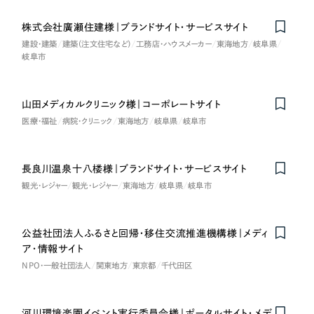
ポータルサイト・メディアサイト
（39件）
NPO・一般社団法人
LP（ランディングページ）
（28件）
株式会社廣瀬住建様｜ブランドサイト・サービスサイト
建設・建築
建築（注文住宅など）
工務店・ハウスメーカー
東海地方
岐阜県
キャンペーン・プロモーションサイト
（12件）
人材サービス
岐阜市
ブランディング（ロゴ・印刷物）
（90件）
その他
その他
（1件）
山田メディカルクリニック様｜コーポレートサイト
医療・福祉
病院・クリニック
東海地方
岐阜県
岐阜市
色
お客様インタビュー
長良川温泉十八楼様｜ブランドサイト・サービスサイト
ホワイト・白色
観光・レジャー
観光・レジャー
東海地方
岐阜県
岐阜市
グレー・黒色
公益社団法人ふるさと回帰・移住交流推進機構様｜メディ
ア・情報サイト
ベージュ・茶色
NPO・一般社団法人
関東地方
東京都
千代田区
レッド・赤色
河川環境楽園イベント実行委員会様｜ポータルサイト・メデ