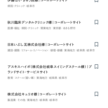
伊藤はり・きゅう院様｜コーポレートサイト
病院・クリニック
岐阜市
秋川臨床デンタルクリニック様｜コーポレートサイト
医療・福祉
病院・クリニック
関東地方
東京都
あきる野市
日本いぶし瓦株式会社様｜コーポレートサイト
建設・建築
リフォーム・リノベーション
修理・修繕
東海地方
岐阜県
岐阜市
アスキスハイポ（株式会社岐阜スイミングスクール様）｜ブ
ランドサイト・サービスサイト
教育
スクール（習い事）
東海地方
岐阜県
岐阜市
株式会社キュリオ様｜コーポレートサイト
製造業
その他
東海地方
岐阜県
岐阜市