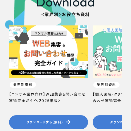
Download
＜業界別＞お役立ち資料
業界別資料
業界別資料
【コンサル業界向け】WEB集客＆問い合わせ
【個人医院・クリニッ
獲得完全ガイド＜2025年版＞
合わせ獲得完全ガイド
ダウンロードする（無料）
ダウンロード