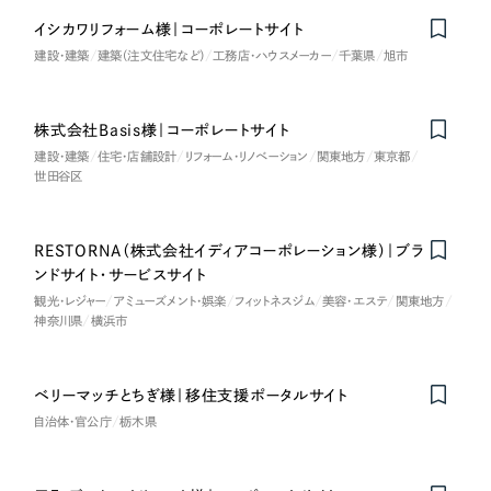
LP（ランディングページ）
（28件）
マーケティングDX支援
イシカワリフォーム様｜コーポレートサイト
キャンペーン・プロモーションサイト
（12件）
キャンペーン・プロモーション
建設・建築
建築（注文住宅など）
工務店・ハウスメーカー
千葉県
旭市
Webサイト制作
ブランディング（ロゴ・印刷物）
（90件）
サイト
その他
（1件）
コーポレートサイト制作
株式会社Basis様｜コーポレートサイト
ブランディング（ロゴ・印刷物）
建設・建築
住宅・店舗設計
リフォーム・リノベーション
関東地方
東京都
オプションサービス
採用サイト制作
世田谷区
お客様インタビュー
その他
ECサイト制作
RESTORNA（株式会社イディアコーポレーション様）｜ブラ
業種
Outsourcing
ブランドサイト制作
ンドサイト・サービスサイト
観光・レジャー
アミューズメント・娯楽
フィットネスジム
美容・エステ
関東地方
?
よくある質問
神奈川県
横浜市
アウトソーシング（代行支援）
製造業
リープ・プロジェクト
「反響強化」を目的としたマーケティング代行
ベリーマッチとちぎ様｜移住支援ポータルサイト
リープ・プロジェクト
建設・建築
／
マーケティング代行
自治体・官公庁
栃木県
リープ・リクルーティング
SEO対策によるアクセス獲得、反響獲得などの"Webマーケティング"から、
ライン領域のマーケティングまでまるっと代行
「採用強化」を目的とした採用業務代行
卸売・小売