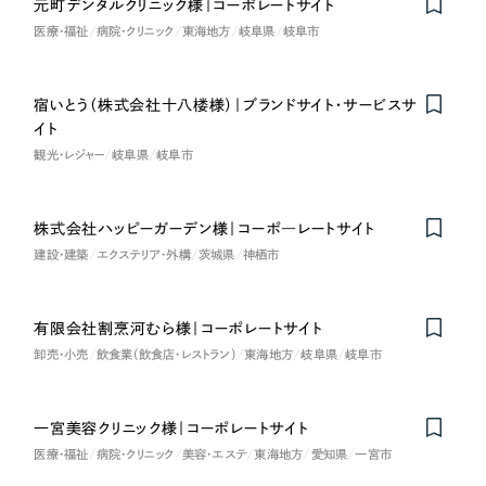
元町デンタルクリニック様｜コーポレートサイト
採用DX支援
その他のサービス
医療・福祉
医療・福祉
病院・クリニック
東海地方
岐阜県
岐阜市
リープ・リクルーティング
／
採用業務代行
プライバシーポリシー
情報セキュリティ方針
求人票作成・面接など各種業務代行、採用の仕組み作り支援
コンサルティング・調査
宿いとう（株式会社十八楼様）｜ブランドサイト・サービスサ
Nominee
AI倫理ポリシー
クッキーポリシー
サイトマップ
リープ・キャリア
／
人材紹介サービス
イト
ウェブアクセシビリティ方針
完全成功報酬型のスカウト型ハイクラス人材紹介（岐阜・愛知）
観光・レジャー
観光・レジャー
岐阜県
岐阜市
カイゼンDX支援
人材紹介・派遣
株式会社ハッピーガーデン様｜コーポ―レートサイト
Pace
／
クラウド型工数管理ツール
建設・建築
エクステリア・外構
茨城県
神栖市
日報ツールで案件ごとの営業利益をリアルタイムに可視化
士業
有限会社割烹河むら様｜コーポレートサイト
自治体・官公庁
制作実績
卸売・小売
飲食業（飲食店・レストラン）
東海地方
岐阜県
岐阜市
Works
美容・エステ
一宮美容クリニック様｜コーポレートサイト
制作実績
IT・インターネット
医療・福祉
病院・クリニック
美容・エステ
東海地方
愛知県
一宮市
全国1,400社以上の支援実績の中から
実績の