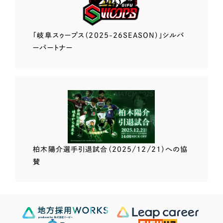
「岐阜スゥープス
（2025-26SEASON）」
シルバ
ーパートナー
柏木陽介選手
引退試合（2025/12/21）
への協
賛