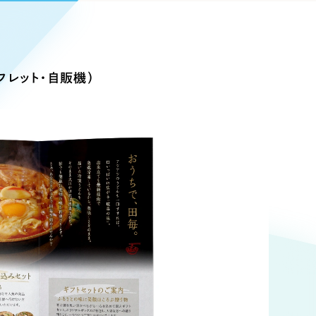
Pace
／
クラウド型工数管理ツール
日報ツールで案件ごとの営業利益をリアルタイムに可視化
発信
フレット・自販機）
信
Cサイト（オンラインショップ）
）
ランディング（ロゴ・印刷物）
85件）
43件）
39件）