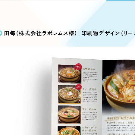
込み検索
ブランディング（ロゴ・印刷物）
ブランディング支援
・プロジェクト
広報ブログ
（90件）
／
マーケティング代行
リーピーの取り組みに関するお知らせ・イベントの様子を
策によるアクセス獲得、反響獲得などの"Webマーケティン
その他
（1件）
オプションサービス
代表ブログ
などのオフライン領域のマーケティングまでまるっと代行
田毎（株式会社ラボレムス様）｜印刷物デザイン（リー
代表川口が経営・Web戦略・地方創生に関する情報を発
お客様インタビュー
メールマガジンアーカイブ
過去に配信したメールマガジンのアーカイブ
制作実績
イト・サービスサイト
求人・採用サイト
E
すべて
（624件）
コーポレート・企業サイト
（278件
ディングページ）
キャンペーン・プロモーション
ブ
ブランドサイト・サービスサイト
（
サイト
求人・採用サイト
（61件）
ECサイト（オンラインショップ）
（
ポータルサイト・メディアサイト
（
LP（ランディングページ）
（28件）