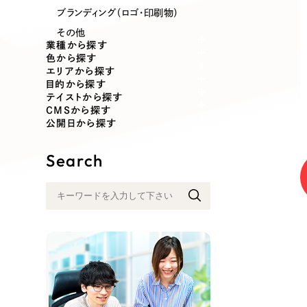
業種
ブランディング（ロゴ・印刷物）
その他
業種から探す
色から探す
エリアから探す
製造業
建設・建築
目的から探す
テイストから探す
CMSから探す
コンサルティング・調査
観光・レジ
公開日から探す
Search
自治体・官公庁
美容・エス
インフラ関連
広告・メデ
金融・保険業
その他サ
人材サービス
その他