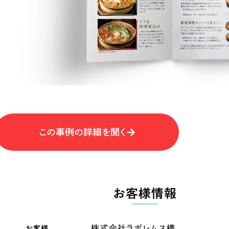
キャンペーン・プロモーションサイ
ブランディング（ロゴ・印刷物）
（
その他
（1件）
卸売・小売
医
Outsourcin
ャー
人材紹介・派遣
アウトソーシング（代行支援
テ
IT・インターネット
この事例の詳細を聞く
リープ・プロジェクト
「反響強化」を目的としたマー
ィア・放送
不動産
農
リープ・リクルーティング
「採用強化」を目的とした採用
お客様情報
ービス業
物流・運送
N
その他のサービス
お客様
株式会社ラボレムス様