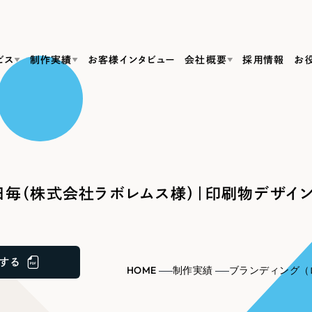
ビス
制作実績
お客様インタビュー
会社概要
採用情報
お
Web Produ
すべて
（624件）
コーポレート・企業サイト
（278件）
リーピーがわかる資料３点セット
bサイト制作
ブランドサイト・サービスサイト
リーピーが選ばれる理由
（85件）
リーピーのWebサイト制作・会社概要・サービスがわかる
会社概要
毎（株式会社ラボレムス様）｜印刷物デザイン（
の中か
ご紹介し
求人・採用サイト
お役立ち資料
（61件）
Webサイト制作
ポレートサイト制作
採用サイト制作
代表挨拶
SDG
すぐに使える資料をダウンロード
ECサイト（オンラインショップ）
（43件）
コーポレートサイト制作
サイト制作
ブランドサイト制作
ポータルサイト・メディアサイト
メディア掲載・取材依頼
新着情
（39件）
する
採用サイト制作
HOME
制作実績
ブランディング（
LP（ランディングページ）
（28件）
よくある質問
ト
ECサイト制作
リーピーブログ
採用情報
キャンペーン・プロモーションサイト
（1
ブランドサイト制作
Webデザイン・Webマーケティングに関する情報を発信