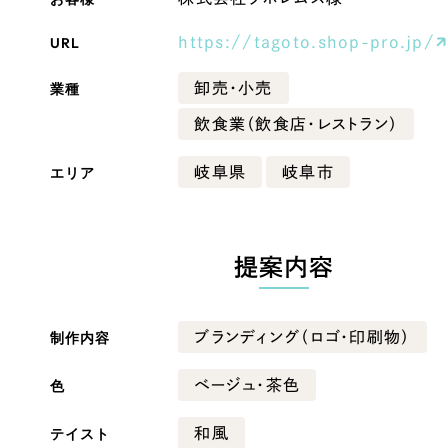
Company
URL
https://tagoto.shop-pro.jp/
業種
卸売・小売
会社情報
飲食業（飲食店・レストラン）
会社概要
エリア
岐阜県
岐阜市
・黒色
ベージュ・茶色
代表挨拶
SDGsに向けた取り組み
ー・黄色
グリーン・緑色
メディア掲載と取材依頼
提案内容
新着情報
・桃色
カラフル・多色
採用情報
制作内容
ブランディング（ロゴ・印刷物）
ブログ
色
ベージュ・茶色
リーピーブログ
テイスト
和風
代表ブログ