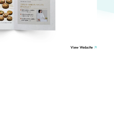
ト
（12件）
90件）
療・福祉
g
士業
View Website
）
教育
ケティング代行
林・水産
業務代行
PO・一般社団法人