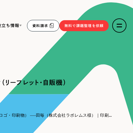
役立ち情報
資料請求
無料で課題整理を依頼
ce
リープ・リクルーティング
／
採用業務代行
求人票作成・面接など各種業務代行、採用の仕組み作り支
３点セット
援
リーフレット・自販機）
リープ・キャリア
／
人材紹介サービス
sへの取り組み
完全成功報酬型のスカウト型ハイクラス人材紹介（岐阜・愛
知）
報
ロゴ・印刷物）
田毎（株式会社ラボレムス様）｜印刷物デザイン（リーフレット・自販機）
2件）