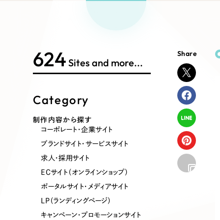
Works Search
絞り
リープ
SEO対
グ"から、
広報支援
624
Share
制作内容
Sites and more...
Category
コーポレート・企業サイト
ブランドサ
制作内容から探す
コーポレート・企業サイト
ポータルサイト・メディアサイト
LP（ラン
ブランドサイト・サービスサイト
求人・採用サイト
ECサイト（オンラインショップ）
その他
ポータルサイト・メディアサイト
LP（ランディングページ）
キャンペーン・プロモーションサイト