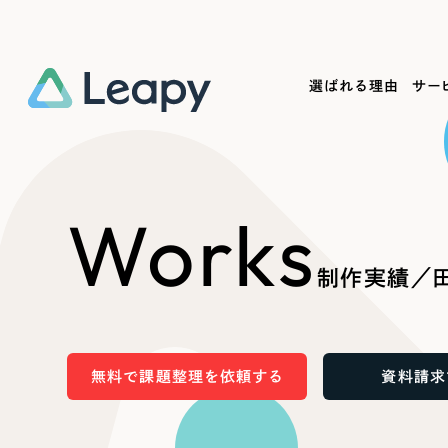
選ばれる理由
サー
Service
Works
Company
Useful
Works
サービス紹介
制作実績
会社概要
お役立ち情報
We
制作実績／田
一過性の広告に頼らず、
全国1,400社以上の支援実績
可能性をひらくデザインで
リーピーによるお役立ち情報を
コー
「仕組み」と「ノウハウ」を残す資産型DX
ら
しあわせな毎日をつくる
ます
支援をご提供します
実績の一部をご紹介します
EC
無料で課題整理を依頼する
資料請求
?
ブックマークしたサイ