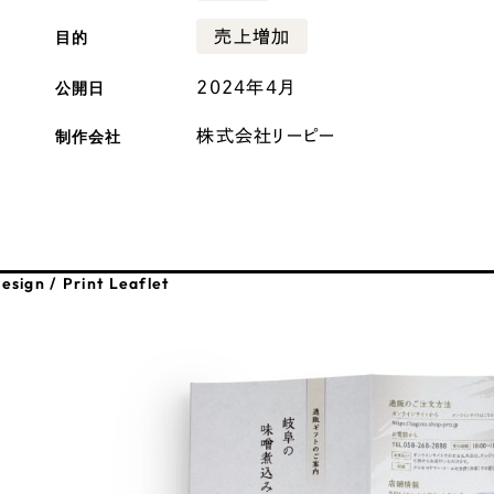
広報ブログ
目的
売上増加
メルマガアーカイブ
公開日
2024年4月
制作会社
株式会社リーピー
プライバシーポリシー
情報セキュ
クッキーポリシー
サイトマップ
esign / Print Leaflet
客様も歓迎。
セプトの策定からお任
化するサイト構成、デザ