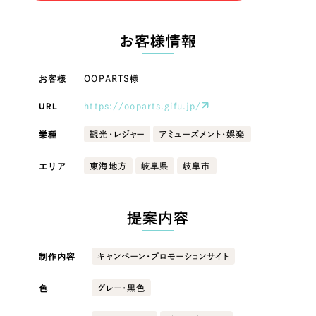
LP（ランディングページ）
（28件）
マーケティングDX支援
LP（ランディングページ）
キャンペーン・プロモーションサイト
（12件）
お客様情報
Webサイト制作
ブランディング（ロゴ・印刷物）
キャンペーン・プロモーション
（90件）
サイト
その他
（1件）
お客様
OOPARTS様
コーポレートサイト制作
オプションサービス
URL
https://ooparts.gifu.jp/
ブランディング（ロゴ・印刷物）
採用サイト制作
お客様インタビュー
業種
観光・レジャー
アミューズメント・娯楽
ECサイト制作
その他
エリア
東海地方
岐阜県
岐阜市
Outsourcing
ブランドサイト制作
業種
?
よくある質問
アウトソーシング（代行支援）
提案内容
リープ・プロジェクト
製造業
「反響強化」を目的としたマーケティング代行
リープ・プロジェクト
制作内容
キャンペーン・プロモーションサイト
／
マーケティング代行
建設・建築
リープ・リクルーティング
SEO対策によるアクセス獲得、反響獲得などの"Webマーケティング"から、
ライン領域のマーケティングまでまるっと代行
色
グレー・黒色
「採用強化」を目的とした採用業務代行
卸売・小売