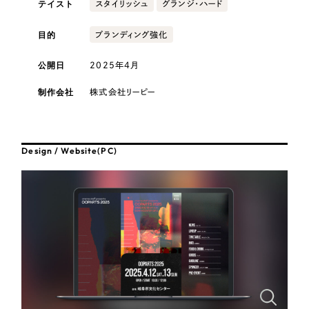
テイスト
採用DX支援
スタイリッシュ
グランジ・ハード
その他のサービス
医療・福祉
リープ・リクルーティング
目的
ブランディング強化
／
採用業務代行
プライバシーポリシー
情報セキュリティ方針
求人票作成・面接など各種業務代行、採用の仕組み作り支援
公開日
2025年4月
AI倫理ポリシー
クッキーポリシー
サイトマップ
リープ・キャリア
コンサルティング・調査
／
人材紹介サービス
ウェブアクセシビリティ方針
完全成功報酬型のスカウト型ハイクラス人材紹介（岐阜・愛知）
制作会社
株式会社リーピー
観光・レジャー
カイゼンDX支援
人材紹介・派遣
Design / Website(PC)
Pace
／
クラウド型工数管理ツール
日報ツールで案件ごとの営業利益をリアルタイムに可視化
士業
制作実績
自治体・官公庁
Works
美容・エステ
制作実績
IT・インターネット
全国1,400社以上の支援実績の中から
実績の