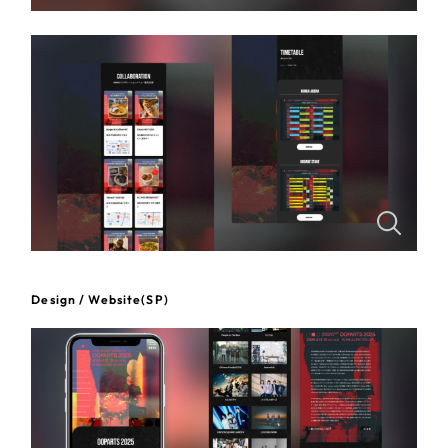
一部をご紹介します
教育
ブックマークしたサイト
インフラ関連
広告・メディア・放送
不動産
農林・水産
すべて
（624件）
Design / Website(SP)
コーポレート・企業サイト
（278件）
金融・保険業
ブランドサイト・サービスサイト
（85件）
その他サービス業
求人・採用サイト
（61件）
ECサイト（オンラインショップ）
（43件）
物流・運送