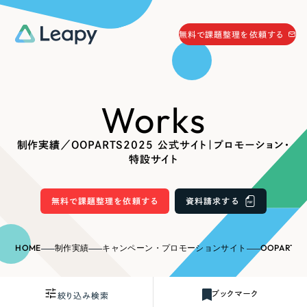
058-215-0066
無料で課題整理を依頼する
24時間受付
無料で課題整理を依頼する
Works
資料請求
する
資料請求する
制作実績／OOPARTS2025 公式サイト｜プロモーション・
無料で課題整理を依頼
する
特設サイト
Company
無料で課題整理を依頼する
資料請求する
会社情報
採用情報
Web Produce
HOME
制作実績
キャンペーン・プロモーションサイト
OOPARTS2
お役立ち情報
リーピーが選ばれる理由
会社概要
ブックマーク
絞り込み検索