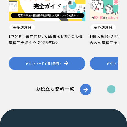
業界別資料
業界別資料
【コンサル業界向け】WEB集客＆問い合わせ
【個人医院・クリニッ
獲得完全ガイド＜2025年版＞
合わせ獲得完全ガイド
ダウンロードする（無料）
ダウンロード
お役立ち資料一覧