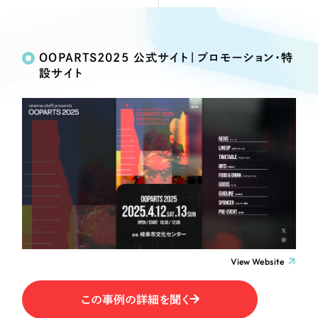
Webサイト制作
Works
絞り込み検
選ばれる理由
コーポレートサイト制作
Search
索
採用サイト制作
OOPARTS2025 公式サイト｜プロモーション・特
サービス
設サイト
ECサイト制作
制作内容
Service
ブランドサイト制作
サービス紹介
ブランディング支援
コーポレート・企業サイト
一過性の広告に頼らず、
「仕組み」と「ノウハウ」
制作実績
を残す資産型DX支援をご提供します
ブランドサイト・サービスサイト
すべて
（624件）
コーポレート・企業サイト
（278件）
求人・採用サイト
ブランドサイト・サービスサイト
（85件）
求人・採用サイト
ECサイト（オンラインショップ）
（61件）
View Website
ECサイト（オンラインショップ）
（43件）
ポータルサイト・メディアサイト
この事例の詳細を聞く
ポータルサイト・メディアサイト
（39件）