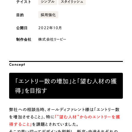
テイスト
採用DX支援
シンプル
スタイリッシュ
その他のサービス
医療・福祉
リープ・リクルーティング
目的
採用強化
／
採用業務代行
プライバシーポリシー
情報セキュリティ方針
求人票作成・面接など各種業務代行、採用の仕組み作り支援
公開日
2022年10月
AI倫理ポリシー
クッキーポリシー
サイトマップ
リープ・キャリア
コンサルティング・調査
／
人材紹介サービス
ウェブアクセシビリティ方針
完全成功報酬型のスカウト型ハイクラス人材紹介（岐阜・愛知）
制作会社
株式会社リーピー
観光・レジャー
カイゼンDX支援
人材紹介・派遣
Concept
Pace
／
クラウド型工数管理ツール
日報ツールで案件ごとの営業利益をリアルタイムに可視化
士業
「エントリー数の増加」と「望む人材の獲
得」を目指す
制作実績
自治体・官公庁
Works
弊社への相談当時、オールディファレント様は「エントリー数
美容・エステ
を増加させること」、特に
「”望む人材”からのエントリーを獲
制作実績
得すること」
を課題とされていました。
IT・インターネット
全国1,400社以上の支援実績の中から
実績の
そこで思い切ってデザインを刷新し、新卒・中途それぞれの