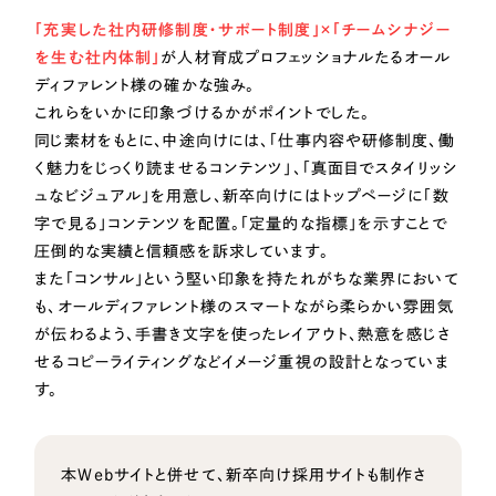
ポータルサイト・メディアサイト
（39件）
「充実した社内研修制度・サポート制度」×「チームシナジー
LP（ランディングページ）
（28件）
NPO・一般社団法人
を生む社内体制」
が人材育成プロフェッショナルたるオール
キャンペーン・プロモーションサイト
（12件）
ディファレント様の確かな強み。
ブランディング（ロゴ・印刷物）
人材サービス
これらをいかに印象づけるかがポイントでした。
（90件）
同じ素材をもとに、中途向けには、「仕事内容や研修制度、働
その他
（1件）
く魅力をじっくり読ませるコンテンツ」、「真面目でスタイリッシ
その他
ュなビジュアル」を用意し、新卒向けにはトップページに「数
お客様インタビュー
字で見る」コンテンツを配置。「定量的な指標」を示すことで
色
圧倒的な実績と信頼感を訴求しています。
また「コンサル」という堅い印象を持たれがちな業界において
ホワイト・白色
も、オールディファレント様のスマートながら柔らかい雰囲気
が伝わるよう、手書き文字を使ったレイアウト、熱意を感じさ
せるコピーライティングなどイメージ重視の設計となっていま
グレー・黒色
す。
ベージュ・茶色
本Webサイトと併せて、新卒向け採用サイトも制作さ
レッド・赤色