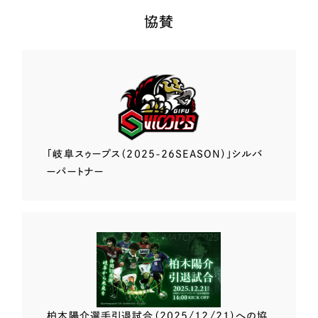
協賛
「岐阜スゥープス
（2025-26SEASON）」
シルバ
ーパートナー
柏木陽介選手
引退試合（2025/12/21）
への協