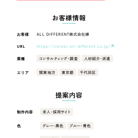
LP（ランディングページ）
（28件）
マーケティングDX支援
LP（ランディングページ）
キャンペーン・プロモーションサイト
（12件）
お客様情報
Webサイト制作
ブランディング（ロゴ・印刷物）
キャンペーン・プロモーション
（90件）
サイト
その他
（1件）
お客様
ALL DIFFERENT株式会社様
コーポレートサイト制作
オプションサービス
URL
https://career.all-different.co.jp/
ブランディング（ロゴ・印刷物）
採用サイト制作
お客様インタビュー
業種
コンサルティング・調査
人材紹介・派遣
ECサイト制作
その他
エリア
関東地方
東京都
千代田区
Outsourcing
ブランドサイト制作
業種
?
よくある質問
アウトソーシング（代行支援）
提案内容
リープ・プロジェクト
製造業
「反響強化」を目的としたマーケティング代行
リープ・プロジェクト
制作内容
求人・採用サイト
／
マーケティング代行
建設・建築
リープ・リクルーティング
SEO対策によるアクセス獲得、反響獲得などの"Webマーケティング"から、
ライン領域のマーケティングまでまるっと代行
色
グレー・黒色
ブルー・青色
「採用強化」を目的とした採用業務代行
卸売・小売