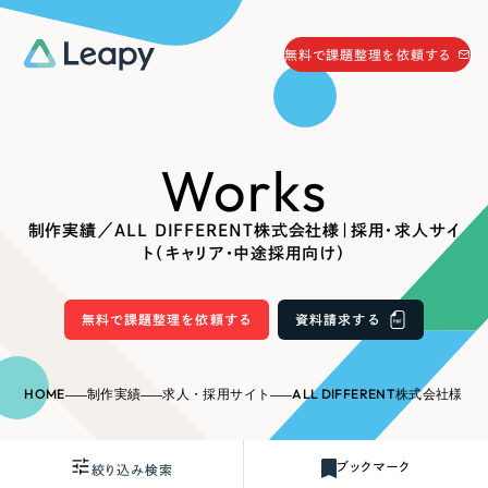
058-215-0066
無料で課題整理を依頼する
24時間受付
無料で課題整理を依頼する
Works
資料請求
する
資料請求する
制作実績／ALL DIFFERENT株式会社様｜採用・求人サイ
無料で課題整理を依頼
する
ト（キャリア・中途採用向け）
Company
無料で課題整理を依頼する
資料請求する
会社情報
採用情報
Web Produce
HOME
制作実績
求人・採用サイト
ALL DIFFERENT株式会社様｜採用・求人サイト（キ
お役立ち情報
リーピーが選ばれる理由
会社概要
ブックマーク
絞り込み検索