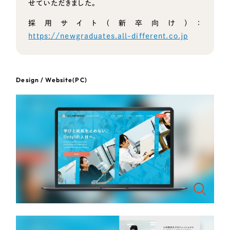
せていただきました。
採用サイト（新卒向け）：
オレンジ・橙色
https://newgraduates.all-different.co.jp
イエロー・黄色
Design / Website(PC)
グリーン・緑色
ブルー・青色
パープル・紫色
ピンク・桃色
カラフル・多色
その他