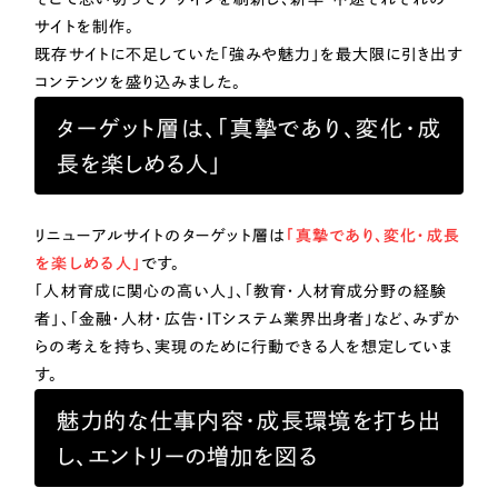
一部をご紹介します
サイトを制作。
教育
既存サイトに不足していた「強みや魅力」を最大限に引き出す
ブックマークしたサイト
コンテンツを盛り込みました。
インフラ関連
ターゲット層は、「真摯であり、変化・成
長を楽しめる人」
広告・メディア・放送
リニューアルサイトのターゲット層は
「真摯であり、変化・成長
不動産
を楽しめる人」
です。
「人材育成に関心の高い人」、「教育・人材育成分野の経験
農林・水産
すべて
者」、「金融・人材・広告・ITシステム業界出身者」など、みずか
（624件）
らの考えを持ち、実現のために行動できる人を想定していま
コーポレート・企業サイト
（278件）
金融・保険業
す。
ブランドサイト・サービスサイト
（85件）
魅力的な仕事内容・成長環境を打ち出
その他サービス業
求人・採用サイト
（61件）
し、エントリーの増加を図る
ECサイト（オンラインショップ）
（43件）
物流・運送