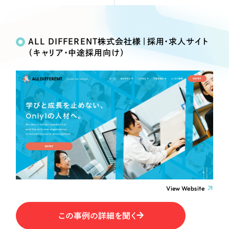
Webサイト制作
Works
絞り込み検
選ばれる理由
コーポレートサイト制作
Search
索
採用サイト制作
ALL DIFFERENT株式会社様｜採用・求人サイト
サービス
（キャリア・中途採用向け）
ECサイト制作
制作内容
Service
ブランドサイト制作
サービス紹介
ブランディング支援
コーポレート・企業サイト
一過性の広告に頼らず、
「仕組み」と「ノウハウ」
制作実績
を残す資産型DX支援をご提供します
ブランドサイト・サービスサイト
すべて
（624件）
コーポレート・企業サイト
（278件）
求人・採用サイト
ブランドサイト・サービスサイト
（85件）
求人・採用サイト
ECサイト（オンラインショップ）
（61件）
View Website
ECサイト（オンラインショップ）
（43件）
ポータルサイト・メディアサイト
この事例の詳細を聞く
ポータルサイト・メディアサイト
（39件）