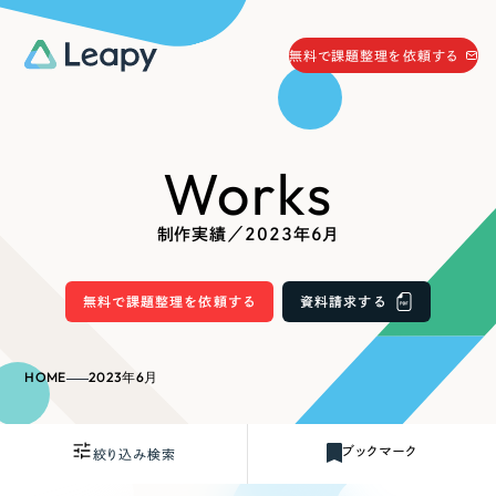
058-215-0066
無料で課題整理を依頼する
24時間受付
無料で課題整理を依頼する
Works
資料請求
する
資料請求する
制作実績／2023年6月
無料で課題整理を依頼
する
Company
無料で課題整理を依頼する
資料請求する
会社情報
採用情報
HOME
2023年6月
Web Produce
お役立ち情報
ブックマーク
絞り込み検索
リーピーが選ばれる理由
会社概要