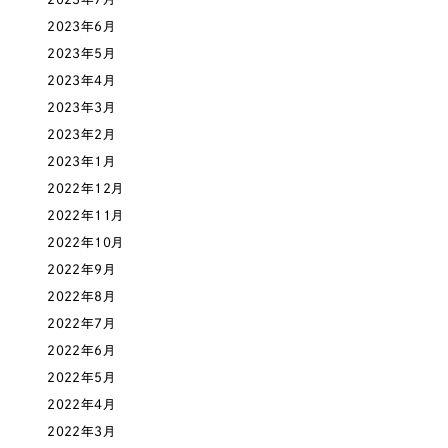
ポータルサイト・メディアサイト
（39件）
NPO・一般社団法人
2023年6月
LP（ランディングページ）
（28件）
2023年5月
キャンペーン・プロモーションサイト
（12件）
人材サービス
2023年4月
ブランディング（ロゴ・印刷物）
（90件）
2023年3月
その他
その他
2023年2月
（1件）
2023年1月
色
2022年12月
お客様インタビュー
2022年11月
2022年10月
ホワイト・白色
2022年9月
2022年8月
グレー・黒色
2022年7月
2022年6月
ベージュ・茶色
2022年5月
2022年4月
レッド・赤色
2022年3月