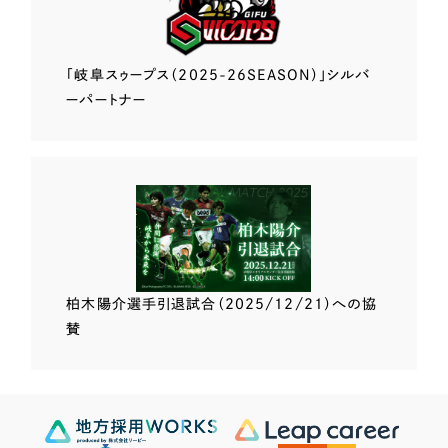
「岐阜スゥープス
（2025-26SEASON）」
シルバ
ーパートナー
柏木陽介選手
引退試合（2025/12/21）
への協
賛