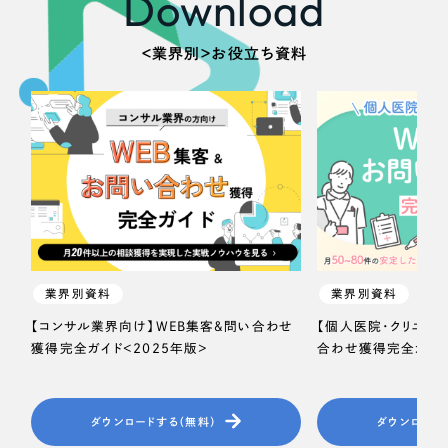
Download
＜業界別＞お役立ち資料
業界別資料
業界別資料
【コンサル業界向け】WEB集客＆問い合わせ
【個人医院・クリニッ
獲得完全ガイド＜2025年版＞
合わせ獲得完全ガイド
ダウンロードする（無料）
ダウンロード