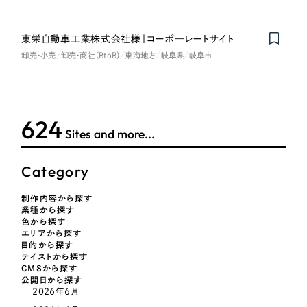
LP（ランディングページ）
（28件）
マーケティングDX支援
キャンペーン・プロモーションサイト
（12件）
キャンペーン・プロモーション
東栄自動車工業株式会社様｜コーポ―レートサイト
Webサイト制作
ブランディング（ロゴ・印刷物）
（90件）
サイト
卸売・小売
卸売・商社（BtoB）
東海地方
岐阜県
岐阜市
その他
（1件）
コーポレートサイト制作
ブランディング（ロゴ・印刷物）
オプションサービス
採用サイト制作
624
お客様インタビュー
その他
Sites and more...
ECサイト制作
業種
Outsourcing
ブランドサイト制作
Category
?
よくある質問
制作内容から探す
アウトソーシング（代行支援）
業種から探す
製造業
色から探す
リープ・プロジェクト
エリアから探す
「反響強化」を目的としたマーケティング代行
目的から探す
リープ・プロジェクト
建設・建築
／
マーケティング代行
テイストから探す
リープ・リクルーティング
SEO対策によるアクセス獲得、反響獲得などの"Webマーケティング"から、
CMSから探す
ライン領域のマーケティングまでまるっと代行
公開日から探す
「採用強化」を目的とした採用業務代行
卸売・小売
2026年6月