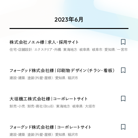
Works
絞り込み検
Webサイト制作
選ばれる理由
Search
索
コーポレートサイト制作
2023年6月
採用サイト制作
サービス
制作内容
ECサイト制作
Service
株式会社ノエル様｜求人・採用サイト
ブランドサイト制作
住宅・店舗設計
エクステリア・外構
東海地方
岐阜県
岐阜市
愛知県
一宮市
コーポレート・企業サイト
サービス紹介
ブランディング支援
一過性の広告に頼らず、
「仕組み」と「ノウハウ」
制作実績
ブランドサイト・サービスサイト
フォーグッド株式会社様｜印刷物デザイン（チラシ・看板）
を残す資産型DX支援をご提供します
建設・建築
塗装（外壁・屋根）
すべて
愛知県
稲沢市
（624件）
求人・採用サイト
コーポレート・企業サイト
（278件）
ブランドサイト・サービスサイト
大垣機工株式会社様｜コーポレートサイト
（85件）
ECサイト（オンラインショップ）
卸売・小売
卸売・商社（BtoB）
東海地方
岐阜県
大垣市
求人・採用サイト
（61件）
ECサイト（オンラインショップ）
ポータルサイト・メディアサイト
（43件）
フォーグッド株式会社様｜コーポレートサイト
ポータルサイト・メディアサイト
（39件）
建設・建築
塗装（外壁・屋根）
愛知県
稲沢市
LP（ランディングページ）