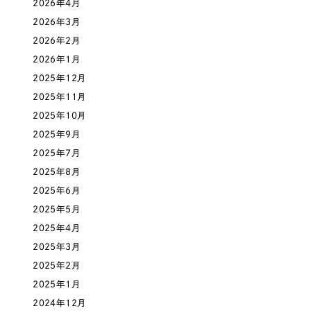
2026年4月
採用DX支援
その他のサービス
医療・福祉
2026年3月
リープ・リクルーティング
／
採用業務代行
2026年2月
プライバシーポリシー
情報セキュリティ方針
求人票作成・面接など各種業務代行、採用の仕組み作り支援
コンサルティング・調査
2026年1月
AI倫理ポリシー
クッキーポリシー
サイトマップ
リープ・キャリア
／
人材紹介サービス
2025年12月
ウェブアクセシビリティ方針
完全成功報酬型のスカウト型ハイクラス人材紹介（岐阜・愛知）
観光・レジャー
2025年11月
2025年10月
カイゼンDX支援
2025年9月
人材紹介・派遣
Pace
2025年7月
／
クラウド型工数管理ツール
日報ツールで案件ごとの営業利益をリアルタイムに可視化
2025年8月
士業
2025年6月
2025年5月
自治体・官公庁
制作実績
2025年4月
Works
2025年3月
美容・エステ
2025年2月
制作実績
2025年1月
IT・インターネット
2024年12月
全国1,400社以上の支援実績の中から
実績の