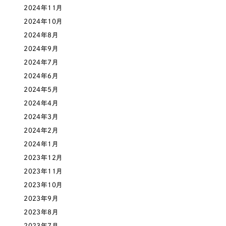
一部をご紹介します
2024年11月
教育
2024年10月
ブックマークしたサイト
2024年8月
インフラ関連
2024年9月
2024年7月
広告・メディア・放送
2024年6月
2024年5月
不動産
2024年4月
2024年3月
農林・水産
2024年2月
すべて
2024年1月
（624件）
金融・保険業
2023年12月
コーポレート・企業サイト
（278件）
2023年11月
ブランドサイト・サービスサイト
（85件）
その他サービス業
2023年10月
求人・採用サイト
（61件）
2023年9月
物流・運送
ECサイト（オンラインショップ）
（43件）
2023年8月
2023年7月