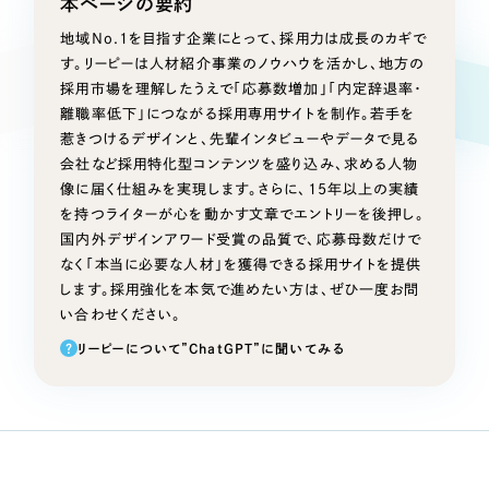
本ページの要約
Webサイト制作
選ばれる理由
地域No.1を目指す企業にとって、採用力は成長のカギで
コーポレートサイト制作
す。リーピーは人材紹介事業のノウハウを活かし、地方の
採用サイト制作
採用市場を理解したうえで「応募数増加」「内定辞退率・
サービス
離職率低下」につながる採用専用サイトを制作。若手を
ECサイト制作
惹きつけるデザインと、先輩インタビューやデータで見る
Service
ブランドサイト制作
会社など採用特化型コンテンツを盛り込み、求める人物
サービス紹介
ブランディング支援
像に届く仕組みを実現します。さらに、15年以上の実績
を持つライターが心を動かす文章でエントリーを後押し。
一過性の広告に頼らず、
「仕組み」と「ノウハウ」
制作実績
国内外デザインアワード受賞の品質で、応募母数だけで
を残す資産型DX支援をご提供します
なく「本当に必要な人材」を獲得できる採用サイトを提供
すべて
（624件）
します。採用強化を本気で進めたい方は、ぜひ一度お問
コーポレート・企業サイト
い合わせください。
（278件）
?
リーピーについて”ChatGPT”に聞いてみる
ブランドサイト・サービスサイト
（85件）
求人・採用サイト
（61件）
ECサイト（オンラインショップ）
（43件）
ポータルサイト・メディアサイト
（39件）