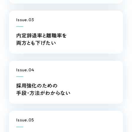
採用DX支援
その他のサービス
リープ・リクルーティング
／
採用業務代行
Issue.03
プライバシーポリシー
情報セキュリティ方針
求人票作成・面接など各種業務代行、採用の仕組み作り支援
AI倫理ポリシー
クッキーポリシー
サイトマップ
リープ・キャリア
／
人材紹介サービス
内定辞退率と離職率を
ウェブアクセシビリティ方針
完全成功報酬型のスカウト型ハイクラス人材紹介（岐阜・愛知）
両方とも下げたい
カイゼンDX支援
Pace
／
クラウド型工数管理ツール
Issue.04
日報ツールで案件ごとの営業利益をリアルタイムに可視化
採用強化のための
制作実績
手段・方法がわからない
Works
制作実績
Issue.05
全国1,400社以上の支援実績の中から
実績の