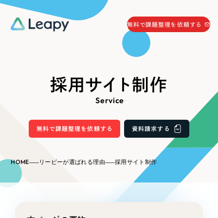
058-215-0066
無料で課題整理を依頼する
24時間受付
無料で課題整理を依頼する
資料請求
する
採用サイト制作
資料請求する
Service
無料で課題整理を依頼
する
Company
無料で課題整理を依頼する
資料請求する
会社情報
採用情報
HOME
リーピーが選ばれる理由
採用サイト制作
Web Produce
お役立ち情報
リーピーが選ばれる理由
会社概要