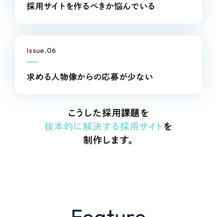
採用サイトを作るべきか
悩んでいる
一部をご紹介します
ブックマークしたサイト
Issue.06
求める人物像からの
応募が少ない
こうした採用課題を
抜本的に解決する採用サイト
を
制作します。
すべて
（624件）
コーポレート・企業サイト
（278件）
ブランドサイト・サービスサイト
（85件）
求人・採用サイト
（61件）
ECサイト（オンラインショップ）
（43件）
Feature