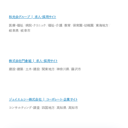
和光会グループ | 求人・採用サイト
医療・福祉
病院・クリニック
福祉・介護
教育
保育園・幼稚園
東海地方
岐阜県
岐阜市
株式会社門倉組 | 求人・採用サイト
建設・建築
土木・建設
関東地方
神奈川県
藤沢市
ジェイエムシー株式会社 | コーポレート・企業サイト
コンサルティング・調査
四国地方
高知県
高知市