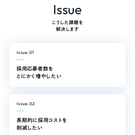
LP（ランディングページ）
（28件）
Issue
マーケティングDX支援
キャンペーン・プロモーションサイト
（12件）
Webサイト制作
ブランディング（ロゴ・印刷物）
（90件）
こうした課題を
解決します
その他
（1件）
コーポレートサイト制作
オプションサービス
採用サイト制作
Issue.01
お客様インタビュー
ECサイト制作
採用応募者数を
Outsourcing
ブランドサイト制作
とにかく増やしたい
?
よくある質問
アウトソーシング（代行支援）
リープ・プロジェクト
Issue.02
「反響強化」を目的としたマーケティング代行
リープ・プロジェクト
／
マーケティング代行
リープ・リクルーティング
SEO対策によるアクセス獲得、反響獲得などの"Webマーケティング"から、
長期的に採用コストを
ライン領域のマーケティングまでまるっと代行
「採用強化」を目的とした採用業務代行
削減したい