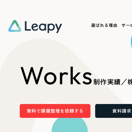
選ばれる理由
サー
Service
Works
Company
Useful
Works
サービス紹介
制作実績
会社概要
お役立ち情報
We
制作実績／
一過性の広告に頼らず、
全国1,400社以上の支援実績
可能性をひらくデザインで
リーピーによるお役立ち情報を
コー
「仕組み」と「ノウハウ」を残す資産型DX
ら
しあわせな毎日をつくる
ます
支援をご提供します
実績の一部をご紹介します
EC
無料で課題整理を依頼する
資料請求
?
ブックマークしたサイ