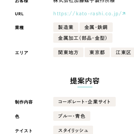
お客様
株式会社加藤螺子製作所様
Company
URL
https://kato-rashi.co.jp/
業種
製造業
金属・鉄鋼
会社情報
金属加工（部品・金型）
会社概要
エリア
関東地方
東京都
江東区
・黒色
ベージュ・茶色
代表挨拶
SDGsに向けた取り組み
ー・黄色
グリーン・緑色
メディア掲載と取材依頼
提案内容
新着情報
・桃色
カラフル・多色
採用情報
制作内容
コーポレート・企業サイト
ブログ
色
ブルー・青色
リーピーブログ
テイスト
スタイリッシュ
代表ブログ