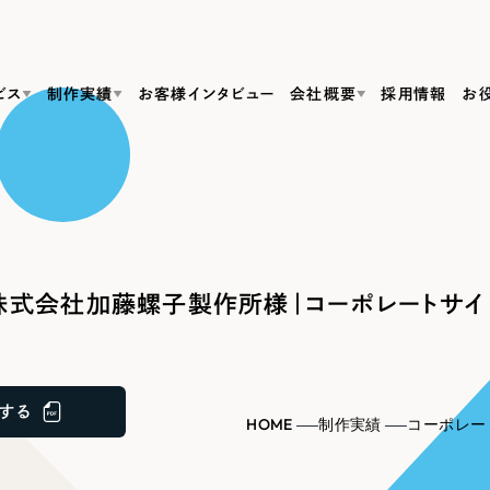
ビス
制作実績
お客様インタビュー
会社概要
採用情報
お
Web Produ
すべて
（624件）
コーポレート・企業サイト
（278件）
リーピーがわかる資料３点セット
bサイト制作
ブランドサイト・サービスサイト
リーピーが選ばれる理由
（85件）
リーピーのWebサイト制作・会社概要・サービスがわかる
会社概要
株式会社加藤螺子製作所様｜コーポレートサイ
の中か
ご紹介し
求人・採用サイト
お役立ち資料
（61件）
Webサイト制作
ポレートサイト制作
採用サイト制作
代表挨拶
SDG
すぐに使える資料をダウンロード
ECサイト（オンラインショップ）
（43件）
コーポレートサイト制作
サイト制作
ブランドサイト制作
ポータルサイト・メディアサイト
メディア掲載・取材依頼
新着情
（39件）
する
採用サイト制作
HOME
制作実績
コーポレー
LP（ランディングページ）
（28件）
よくある質問
ト
ECサイト制作
リーピーブログ
採用情報
キャンペーン・プロモーションサイト
（1
ブランドサイト制作
Webデザイン・Webマーケティングに関する情報を発信