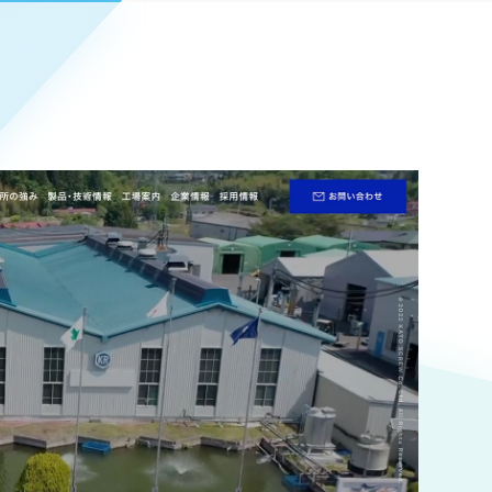
Pace
／
クラウド型工数管理ツール
日報ツールで案件ごとの営業利益をリアルタイムに可視化
発信
信
Cサイト（オンラインショップ）
）
ランディング（ロゴ・印刷物）
85件）
43件）
39件）