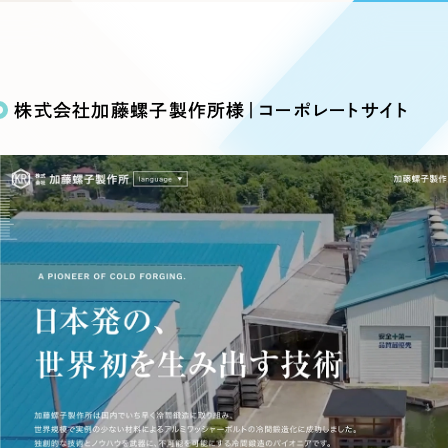
込み検索
ブランディング（ロゴ・印刷物）
ブランディング支援
・プロジェクト
広報ブログ
（90件）
／
マーケティング代行
リーピーの取り組みに関するお知らせ・イベントの様子を
策によるアクセス獲得、反響獲得などの"Webマーケティン
その他
（1件）
オプションサービス
代表ブログ
などのオフライン領域のマーケティングまでまるっと代行
株式会社加藤螺子製作所様｜コーポレートサイト
代表川口が経営・Web戦略・地方創生に関する情報を発
お客様インタビュー
メールマガジンアーカイブ
過去に配信したメールマガジンのアーカイブ
制作実績
イト・サービスサイト
求人・採用サイト
E
すべて
（624件）
コーポレート・企業サイト
（278件
ディングページ）
キャンペーン・プロモーション
ブ
ブランドサイト・サービスサイト
（
サイト
求人・採用サイト
（61件）
ECサイト（オンラインショップ）
（
ポータルサイト・メディアサイト
（
LP（ランディングページ）
（28件）