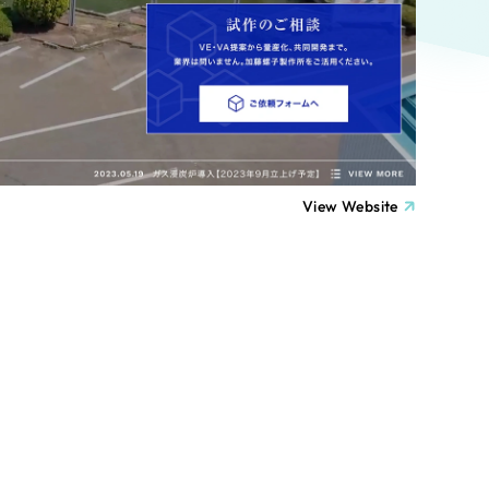
ト
（12件）
90件）
療・福祉
g
士業
View Website
）
教育
ケティング代行
林・水産
業務代行
PO・一般社団法人