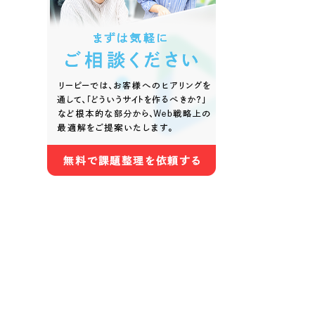
色
ホワイト・白色
グレー
オレンジ・橙色
イエロ
パープル・紫色
ピンク
さらに条件を追加する