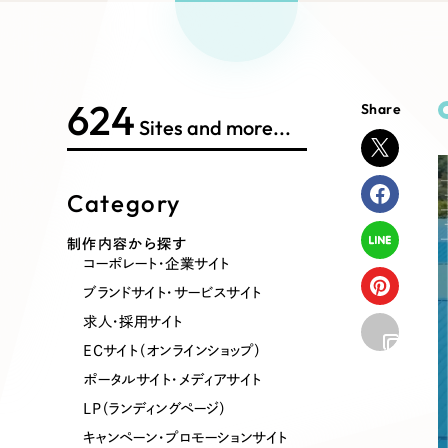
Works Search
絞り
リープ
SEO対
グ"から、
広報支援
624
Share
制作内容
Sites and more...
Category
コーポレート・企業サイト
ブランドサ
制作内容から探す
コーポレート・企業サイト
ポータルサイト・メディアサイト
LP（ラン
ブランドサイト・サービスサイト
求人・採用サイト
ECサイト（オンラインショップ）
その他
ポータルサイト・メディアサイト
LP（ランディングページ）
キャンペーン・プロモーションサイト