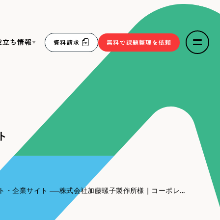
役立ち情報
資料請求
無料で課題整理を依頼
ce
リープ・リクルーティング
／
採用業務代行
求人票作成・面接など各種業務代行、採用の仕組み作り支
３点セット
援
ト
リープ・キャリア
／
人材紹介サービス
sへの取り組み
完全成功報酬型のスカウト型ハイクラス人材紹介（岐阜・愛
知）
報
ト・企業サイト
株式会社加藤螺子製作所様｜コーポレートサイト
2件）