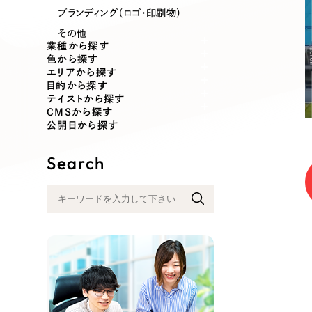
業種
ブランディング（ロゴ・印刷物）
その他
業種から探す
色から探す
エリアから探す
製造業
建設・建築
目的から探す
テイストから探す
CMSから探す
コンサルティング・調査
観光・レジ
公開日から探す
Search
自治体・官公庁
美容・エス
インフラ関連
広告・メデ
金融・保険業
その他サ
人材サービス
その他