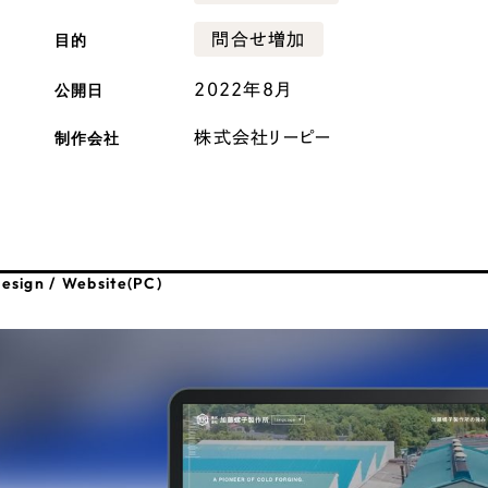
広報ブログ
目的
問合せ増加
メルマガアーカイブ
公開日
2022年8月
制作会社
株式会社リーピー
プライバシーポリシー
情報セキュ
クッキーポリシー
サイトマップ
esign / Website(PC)
客様も歓迎。
セプトの策定からお任
化するサイト構成、デザ