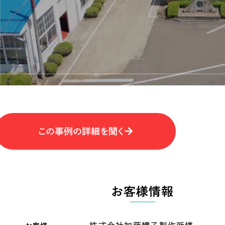
キャンペーン・プロモーションサイ
ブランディング（ロゴ・印刷物）
（
その他
（1件）
卸売・小売
医
Outsourcin
ャー
人材紹介・派遣
アウトソーシング（代行支援
テ
IT・インターネット
この事例の詳細を聞く
リープ・プロジェクト
「反響強化」を目的としたマー
ィア・放送
不動産
農
リープ・リクルーティング
「採用強化」を目的とした採用
お客様情報
ービス業
物流・運送
N
その他のサービス