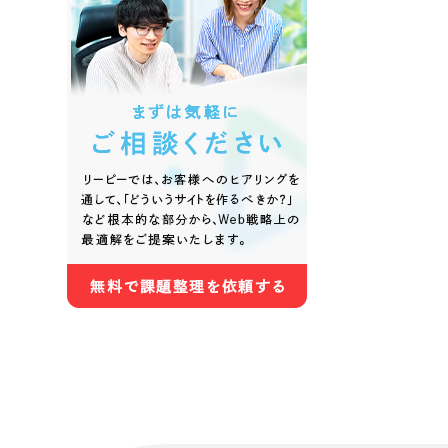
色
ホワイト・白色
グレー
オレンジ・橙色
イエロ
パープル・紫色
ピンク
さらに条件を追加する