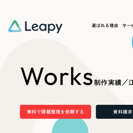
選ばれる理由
サー
Service
Works
Company
Useful
Works
サービス紹介
制作実績
会社概要
お役立ち情報
We
制作実績／
一過性の広告に頼らず、
全国1,400社以上の支援実績
可能性をひらくデザインで
リーピーによるお役立ち情報を
コー
「仕組み」と「ノウハウ」を残す資産型DX
ら
しあわせな毎日をつくる
ます
支援をご提供します
実績の一部をご紹介します
EC
無料で課題整理を依頼する
資料請求
?
ブックマークしたサイ