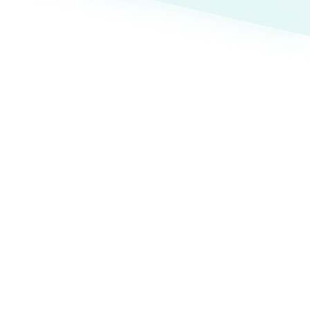
ト
（12件）
90件）
療・福祉
g
士業
）
教育
ケティング代行
林・水産
業務代行
PO・一般社団法人