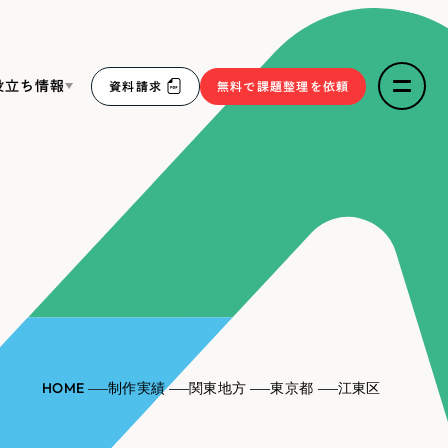
役立ち情報
資料請求
無料で課題整理を依頼
ce
リープ・リクルーティング
／
採用業務代行
求人票作成・面接など各種業務代行、採用の仕組み作り支
３点セット
援
リープ・キャリア
／
人材紹介サービス
sへの取り組み
完全成功報酬型のスカウト型ハイクラス人材紹介（岐阜・愛
知）
報
HOME
制作実績
関東地方
東京都
江東区
2件）