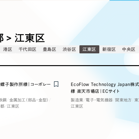
込み検索
ブランディング（ロゴ・印刷物）
ブランディング支援
・プロジェクト
広報ブログ
（90件）
／
マーケティング代行
リーピーの取り組みに関するお知らせ・イベントの様子を
策によるアクセス獲得、反響獲得などの"Webマーケティン
その他
（1件）
オプションサービス
代表ブログ
などのオフライン領域のマーケティングまでまるっと代行
代表川口が経営・Web戦略・地方創生に関する情報を発
 > 江東区
お客様インタビュー
メールマガジンアーカイブ
港区
千代田区
豊島区
渋谷区
江東区
新宿区
中央区
過去に配信したメールマガジンのアーカイブ
制作実績
イト・サービスサイト
求人・採用サイト
E
すべて
（624件）
コーポレート・企業サイト
（278件
螺子製作所様｜コーポレー
EcoFlow Technology Japan
ディングページ）
キャンペーン・プロモーション
ブ
ブランドサイト・サービスサイト
（
様 楽天市場店｜ECサイト
サイト
求人・採用サイト
（61件）
鉄鋼
金属加工（部品・金型）
製造業
電子・電気機器
関東地方
東
京都
江東区
江東区
ECサイト（オンラインショップ）
（
ポータルサイト・メディアサイト
（
LP（ランディングページ）
（28件）