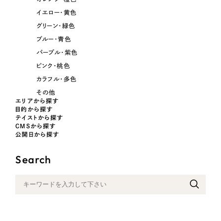
イエロー・黄色
オレンジ・橙色
グリーン・緑色
ブルー・青色
イエロー・黄色
パープル・紫色
ピンク・桃色
グリーン・緑色
カラフル・多色
その他
ブルー・青色
エリアから探す
目的から探す
テイストから探す
パープル・紫色
CMSから探す
公開日から探す
ピンク・桃色
Search
カラフル・多色
その他