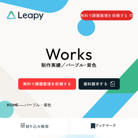
058-215-0066
無料で課題整理を依頼する
24時間受付
無料で課題整理を依頼する
Works
資料請求
する
資料請求する
制作実績／パープル・紫色
無料で課題整理を依頼
する
Company
無料で課題整理を依頼する
資料請求する
会社情報
採用情報
HOME
パープル・紫色
Web Produce
お役立ち情報
ブックマーク
絞り込み検索
リーピーが選ばれる理由
会社概要