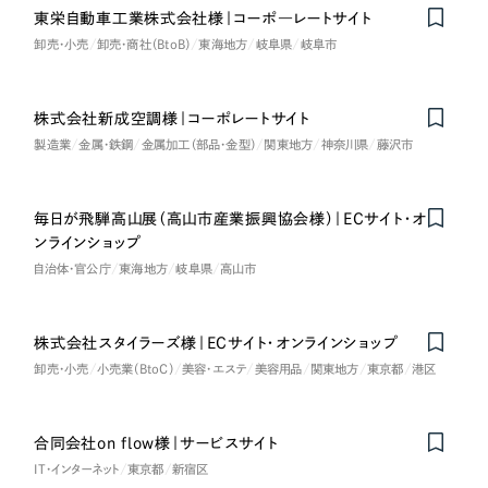
採用DX支援
その他のサービス
東栄自動車工業株式会社様｜コーポ―レートサイト
医療・福祉
卸売・小売
卸売・商社（BtoB）
東海地方
岐阜県
岐阜市
リープ・リクルーティング
／
採用業務代行
プライバシーポリシー
情報セキュリティ方針
求人票作成・面接など各種業務代行、採用の仕組み作り支援
コンサルティング・調査
AI倫理ポリシー
クッキーポリシー
サイトマップ
リープ・キャリア
／
人材紹介サービス
株式会社新成空調様｜コーポレートサイト
ウェブアクセシビリティ方針
完全成功報酬型のスカウト型ハイクラス人材紹介（岐阜・愛知）
製造業
金属・鉄鋼
金属加工（部品・金型）
関東地方
神奈川県
藤沢市
観光・レジャー
カイゼンDX支援
人材紹介・派遣
毎日が飛騨高山展（高山市産業振興協会様）｜ECサイト・オ
Pace
ンラインショップ
／
クラウド型工数管理ツール
日報ツールで案件ごとの営業利益をリアルタイムに可視化
自治体・官公庁
東海地方
岐阜県
高山市
士業
自治体・官公庁
制作実績
株式会社スタイラーズ様｜ECサイト・オンラインショップ
卸売・小売
小売業（BtoC）
美容・エステ
美容用品
関東地方
東京都
港区
Works
美容・エステ
制作実績
合同会社on flow様｜サービスサイト
IT・インターネット
IT・インターネット
東京都
新宿区
全国1,400社以上の支援実績の中から
実績の