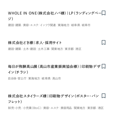
一部をご紹介します
教育
WHOLE IN ONE（株式会社ノバ様）｜LP（ランディングペー
ブックマークしたサイト
ジ）
インフラ関連
建設・建築
美容・エステ
インフラ関連
東海地方
岐阜県
岐阜市
広告・メディア・放送
株式会社どき様｜求人・採用サイト
建設・建築
土木・建設
土木工事
関東地方
東京都
港区
不動産
農林・水産
毎日が飛騨高山展（高山市産業振興協会様）｜印刷物デザ
イン（チラシ）
すべて
（624件）
金融・保険業
自治体・官公庁
東海地方
岐阜県
高山市
コーポレート・企業サイト
（278件）
ブランドサイト・サービスサイト
（85件）
その他サービス業
株式会社スタイラーズ様｜印刷物デザイン（ポスター・パン
求人・採用サイト
（61件）
フレット）
物流・運送
ECサイト（オンラインショップ）
卸売・小売
小売業（BtoC）
美容・エステ
美容用品
関東地方
東京都
港区
（43件）