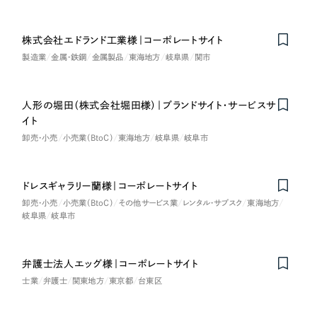
LP（ランディングページ）
（28件）
マーケティングDX支援
キャンペーン・プロモーションサイト
（12件）
キャンペーン・プロモーション
株式会社エドランド工業様｜コーポレートサイト
Webサイト制作
ブランディング（ロゴ・印刷物）
（90件）
サイト
製造業
金属・鉄鋼
金属製品
東海地方
岐阜県
関市
その他
（1件）
コーポレートサイト制作
ブランディング（ロゴ・印刷物）
オプションサービス
人形の堀田（株式会社堀田様）｜ブランドサイト・サービスサ
採用サイト制作
イト
お客様インタビュー
その他
卸売・小売
小売業（BtoC）
東海地方
岐阜県
岐阜市
ECサイト制作
業種
Outsourcing
ブランドサイト制作
ドレスギャラリー蘭様｜コーポレートサイト
?
よくある質問
卸売・小売
小売業（BtoC）
その他サービス業
レンタル・サブスク
東海地方
アウトソーシング（代行支援）
岐阜県
岐阜市
製造業
リープ・プロジェクト
「反響強化」を目的としたマーケティング代行
リープ・プロジェクト
建設・建築
／
マーケティング代行
弁護士法人エッグ様｜コーポレートサイト
リープ・リクルーティング
SEO対策によるアクセス獲得、反響獲得などの"Webマーケティング"から、
士業
弁護士
関東地方
東京都
台東区
ライン領域のマーケティングまでまるっと代行
「採用強化」を目的とした採用業務代行
卸売・小売