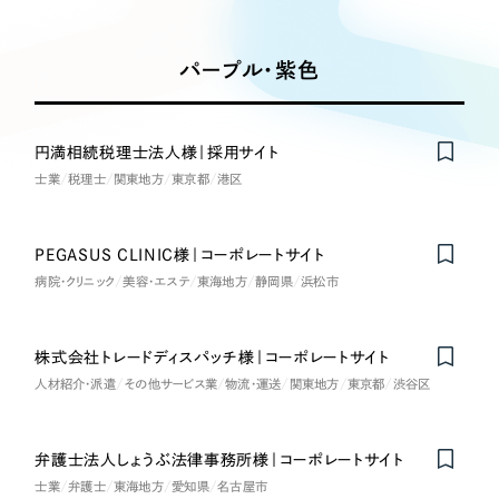
Works
絞り込み検
Webサイト制作
選ばれる理由
Search
索
コーポレートサイト制作
パープル・紫色
採用サイト制作
サービス
制作内容
ECサイト制作
Service
円満相続税理士法人様｜採用サイト
ブランドサイト制作
士業
税理士
関東地方
東京都
港区
コーポレート・企業サイト
サービス紹介
ブランディング支援
一過性の広告に頼らず、
「仕組み」と「ノウハウ」
制作実績
ブランドサイト・サービスサイト
PEGASUS CLINIC様｜コーポレートサイト
を残す資産型DX支援をご提供します
病院・クリニック
すべて
美容・エステ
東海地方
静岡県
浜松市
（624件）
求人・採用サイト
コーポレート・企業サイト
（278件）
ブランドサイト・サービスサイト
株式会社トレードディスパッチ様｜コーポレートサイト
（85件）
ECサイト（オンラインショップ）
人材紹介・派遣
その他サービス業
物流・運送
関東地方
東京都
渋谷区
求人・採用サイト
（61件）
ECサイト（オンラインショップ）
ポータルサイト・メディアサイト
（43件）
弁護士法人しょうぶ法律事務所様｜コーポレートサイト
ポータルサイト・メディアサイト
（39件）
士業
弁護士
東海地方
愛知県
名古屋市
LP（ランディングページ）