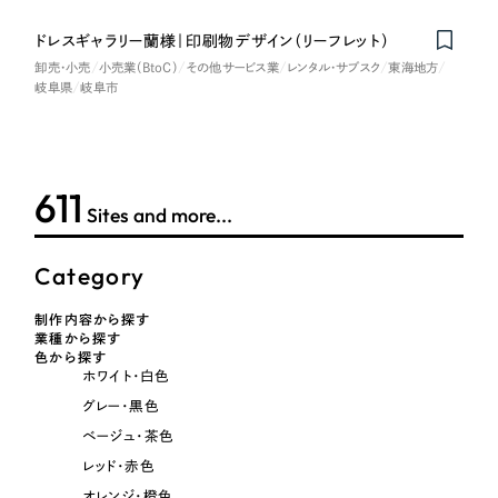
ポータルサイト・メディアサイト
（39件）
NPO・一般社団法人
LP（ランディングページ）
ドレスギャラリー蘭様｜印刷物デザイン（リーフレット）
（28件）
卸売・小売
小売業（BtoC）
その他サービス業
レンタル・サブスク
東海地方
キャンペーン・プロモーションサイト
（12件）
人材サービス
岐阜県
岐阜市
ブランディング（ロゴ・印刷物）
（90件）
その他
その他
（1件）
611
色
Sites and more...
お客様インタビュー
Category
ホワイト・白色
制作内容から探す
業種から探す
グレー・黒色
色から探す
ホワイト・白色
ベージュ・茶色
グレー・黒色
ベージュ・茶色
レッド・赤色
レッド・赤色
オレンジ・橙色