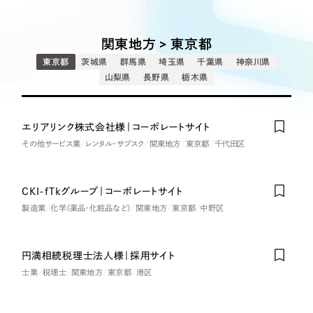
Works
絞り込み検
Webサイト制作
選ばれる理由
Search
索
コーポレートサイト制作
関東地方 > 東京都
採用サイト制作
サービス
東京都
茨城県
群馬県
埼玉県
千葉県
神奈川県
制作内容
ECサイト制作
山梨県
長野県
栃木県
Service
ブランドサイト制作
コーポレート・企業サイト
サービス紹介
ブランディング支援
エリアリンク株式会社様｜コーポレートサイト
その他サービス業
レンタル・サブスク
関東地方
東京都
千代田区
一過性の広告に頼らず、
「仕組み」と「ノウハウ」
制作実績
ブランドサイト・サービスサイト
を残す資産型DX支援をご提供します
すべて
（624件）
CKI-fTkグループ｜コーポレートサイト
求人・採用サイト
コーポレート・企業サイト
（278件）
製造業
化学（薬品・化粧品など）
関東地方
東京都
中野区
ブランドサイト・サービスサイト
（85件）
ECサイト（オンラインショップ）
求人・採用サイト
（61件）
円満相続税理士法人様｜採用サイト
ECサイト（オンラインショップ）
ポータルサイト・メディアサイト
（43件）
士業
税理士
関東地方
東京都
港区
ポータルサイト・メディアサイト
（39件）
LP（ランディングページ）