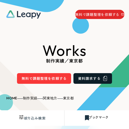
058-215-0066
無料で課題整理を依頼する
24時間受付
無料で課題整理を依頼する
Works
資料請求
する
資料請求する
制作実績／東京都
無料で課題整理を依頼
する
Company
無料で課題整理を依頼する
資料請求する
会社情報
採用情報
HOME
制作実績
関東地方
東京都
Web Produce
お役立ち情報
ブックマーク
絞り込み検索
リーピーが選ばれる理由
会社概要