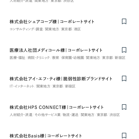
人材紹介・派遣
関東地方
東京都
渋谷区
一部をご紹介します
教育
ブックマークしたサイト
株式会社シェアコープ様｜コーポレートサイト
Nominee
インフラ関連
コンサルティング・調査
関東地方
東京都
港区
広告・メディア・放送
医療法人社団メディコール様｜コーポレートサイト
Nominee
医療・福祉
病院・クリニック
教育
保育園・幼稚園
関東地方
東京都
新宿区
不動産
農林・水産
株式会社アイ・エフ・ティ様｜脆弱性診断ブランドサイト
IT・インターネット
関東地方
東京都
新宿区
すべて
（624件）
金融・保険業
コーポレート・企業サイト
（278件）
株式会社HPS CONNECT様｜コーポレートサイト
ブランドサイト・サービスサイト
（85件）
その他サービス業
人材紹介・派遣
その他サービス業
物流・運送
関東地方
東京都
渋谷区
求人・採用サイト
（61件）
物流・運送
ECサイト（オンラインショップ）
（43件）
株式会社Basis様｜コーポレートサイト