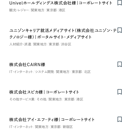
LP（ランディングページ）
（28件）
Univelホールディングス株式会社様｜コーポレートサイト
マーケティングDX支援
観光・レジャー
関東地方
東京都
港区
キャンペーン・プロモーションサイト
（12件）
キャンペーン・プロモーション
Webサイト制作
ブランディング（ロゴ・印刷物）
（90件）
サイト
ユニゾンキャリア就活メディアサイト（株式会社ユニゾン・テ
その他
（1件）
コーポレートサイト制作
クノロジー様）｜ポータルサイト・メディアサイト
ブランディング（ロゴ・印刷物）
オプションサービス
人材紹介・派遣
関東地方
東京都
渋谷区
採用サイト制作
お客様インタビュー
その他
ECサイト制作
株式会社CAIRN様
業種
Outsourcing
IT・インターネット
システム開発
関東地方
東京都
北区
ブランドサイト制作
?
よくある質問
アウトソーシング（代行支援）
株式会社スピカ様｜コーポレートサイト
製造業
リープ・プロジェクト
その他サービス業
その他
関東地方
東京都
港区
「反響強化」を目的としたマーケティング代行
リープ・プロジェクト
建設・建築
／
マーケティング代行
リープ・リクルーティング
SEO対策によるアクセス獲得、反響獲得などの"Webマーケティング"から、
株式会社アイ・エフ・ティ様｜コーポレートサイト
ライン領域のマーケティングまでまるっと代行
「採用強化」を目的とした採用業務代行
卸売・小売
IT・インターネット
関東地方
東京都
新宿区