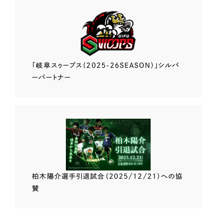
「岐阜スゥープス
（2025-26SEASON）」
シルバ
ーパートナー
柏木陽介選手
引退試合（2025/12/21）
への協
賛