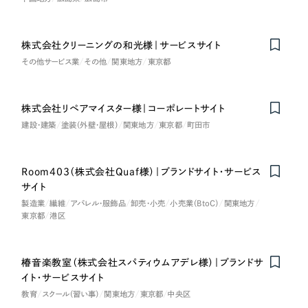
株式会社クリーニングの和光様｜サービスサイト
その他サービス業
その他
関東地方
東京都
株式会社リペアマイスター様｜コーポレートサイト
建設・建築
塗装（外壁・屋根）
関東地方
東京都
町田市
Room403（株式会社Quaf様）｜ブランドサイト・サービス
サイト
製造業
繊維
アパレル・服飾品
卸売・小売
小売業（BtoC）
関東地方
東京都
港区
椿音楽教室（株式会社スパティウムアデレ様）｜ブランドサ
イト・サービスサイト
教育
スクール（習い事）
関東地方
東京都
中央区