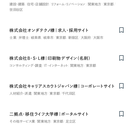
ポータルサイト・メディアサイト
（39件）
建設・建築
住宅・店舗設計
リフォーム・リノベーション
関東地方
東京都
NPO・一般社団法人
LP（ランディングページ）
世田谷区
（28件）
キャンペーン・プロモーションサイト
（12件）
人材サービス
ブランディング（ロゴ・印刷物）
株式会社オンダテクノ様｜求人・採用サイト
（90件）
士業
弁理士
岐阜県
岐阜市
東京都
新宿区
大阪府
大阪市
その他
その他
（1件）
色
株式会社B・S・L様｜印刷物デザイン（名刺）
お客様インタビュー
コンサルティング・調査
IT・インターネット
関東地方
東京都
ホワイト・白色
株式会社キャリアスカウトジャパン様｜コーポレートサイト
人材紹介・派遣
関東地方
東京都
千代田区
グレー・黒色
ベージュ・茶色
二拠点・移住ライフ大学様｜ポータルサイト
その他サービス業
関東地方
東京都
足立区
レッド・赤色