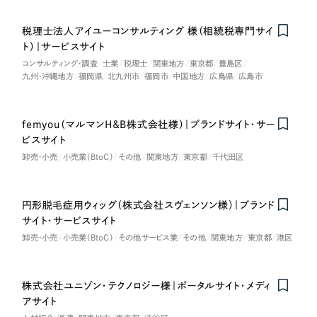
採用DX支援
その他のサービス
医療・福祉
税理士法人アイユーコンサルティング 様（相続税専門サイ
リープ・リクルーティング
／
採用業務代行
ト）｜サービスサイト
プライバシーポリシー
情報セキュリティ方針
求人票作成・面接など各種業務代行、採用の仕組み作り支援
コンサルティング・調査
コンサルティング・調査
士業
税理士
関東地方
東京都
豊島区
AI倫理ポリシー
クッキーポリシー
サイトマップ
リープ・キャリア
／
人材紹介サービス
九州・沖縄地方
福岡県
北九州市
福岡市
中国地方
広島県
広島市
ウェブアクセシビリティ方針
完全成功報酬型のスカウト型ハイクラス人材紹介（岐阜・愛知）
観光・レジャー
femyou（マルマンH＆B株式会社様）｜ブランドサイト・サー
カイゼンDX支援
Nominee
人材紹介・派遣
ビスサイト
Pace
卸売・小売
小売業（BtoC）
その他
関東地方
東京都
千代田区
／
クラウド型工数管理ツール
日報ツールで案件ごとの営業利益をリアルタイムに可視化
士業
円形脱毛症用ウィッグ（株式会社スヴェンソン様）｜ブランド
自治体・官公庁
制作実績
サイト・サービスサイト
卸売・小売
小売業（BtoC）
その他サービス業
その他
関東地方
東京都
港区
Works
美容・エステ
制作実績
株式会社ユニゾン・テクノロジー様｜ポータルサイト・メディ
IT・インターネット
アサイト
全国1,400社以上の支援実績の中から
実績の