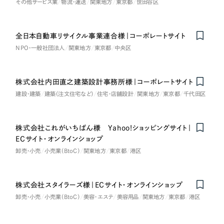
その他サービス業
物流・運送
関東地方
東京都
世田谷区
全日本自動車リサイクル事業連合様｜コーポレートサイト
NPO・一般社団法人
関東地方
東京都
中央区
株式会社内田直之建築設計事務所様｜コーポレートサイト
建設・建築
建築（注文住宅など）
住宅・店舗設計
関東地方
東京都
千代田区
株式会社これがいちばん様 Yahoo!ショッピングサイト｜
ECサイト・オンラインショップ
卸売・小売
小売業（BtoC）
関東地方
東京都
港区
株式会社スタイラーズ様｜ECサイト・オンラインショップ
卸売・小売
小売業（BtoC）
美容・エステ
美容用品
関東地方
東京都
港区