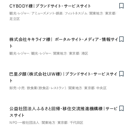
CYBODY様｜ブランドサイト・サービスサイト
オレンジ・橙色
観光・レジャー
アミューズメント・娯楽
フィットネスジム
関東地方
東京都
足立区
イエロー・黄色
株式会社キキライフ様｜ ポータルサイト・メディア・情報サイ
グリーン・緑色
ト
観光・レジャー
観光・レジャー
関東地方
東京都
港区
ブルー・青色
巴里夕顔（株式会社UIW様）｜ブランドサイト・サービスサイ
on
Honorabl
e
Ment
i
パープル・紫色
ト
卸売・小売
飲食業（飲食店・レストラン）
関東地方
東京都
中央区
ピンク・桃色
公益社団法人ふるさと回帰・移住交流推進機構様｜サービ
カラフル・多色
スサイト
NPO・一般社団法人
関東地方
東京都
千代田区
その他