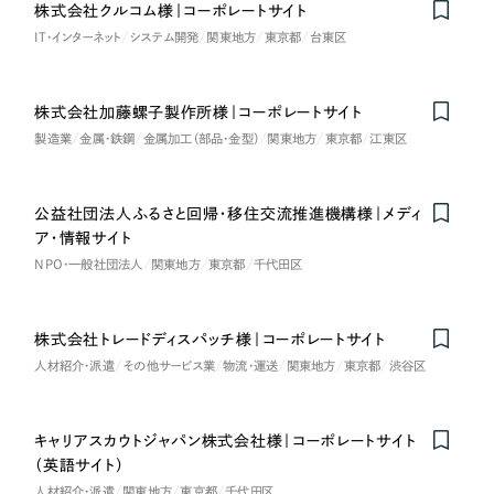
株式会社クルコム様｜コーポレートサイト
Nominee
IT・インターネット
システム開発
関東地方
東京都
台東区
株式会社加藤螺子製作所様｜コーポレートサイト
製造業
金属・鉄鋼
金属加工（部品・金型）
関東地方
東京都
江東区
公益社団法人ふるさと回帰・移住交流推進機構様｜メディ
ア・情報サイト
NPO・一般社団法人
関東地方
東京都
千代田区
株式会社トレードディスパッチ様｜コーポレートサイト
人材紹介・派遣
その他サービス業
物流・運送
関東地方
東京都
渋谷区
キャリアスカウトジャパン株式会社様｜コーポレートサイト
（英語サイト）
人材紹介・派遣
関東地方
東京都
千代田区