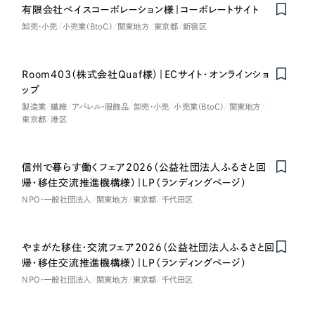
有限会社ベイスコーポレーション様｜コーポレートサイト
卸売・小売
小売業（BtoC）
関東地方
東京都
新宿区
Room403（株式会社Quaf様）｜ECサイト・オンラインショ
ップ
製造業
繊維
アパレル・服飾品
卸売・小売
小売業（BtoC）
関東地方
東京都
港区
信州で暮らす働くフェア2026（公益社団法人ふるさと回
帰・移住交流推進機構様）｜LP（ランディングページ）
NPO・一般社団法人
関東地方
東京都
千代田区
やまがた移住・交流フェア2026（公益社団法人ふるさと回
帰・移住交流推進機構様）｜LP（ランディングページ）
NPO・一般社団法人
関東地方
東京都
千代田区