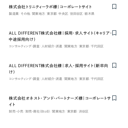
株式会社トリニティーラボ様｜コーポレートサイト
製造業
その他
関東地方
東京都
中央区
世田谷区
栃木県
さらに条件を追加する
ALL DIFFERENT株式会社様｜採用・求人サイト（キャリア・
中途採用向け）
コンサルティング・調査
人材紹介・派遣
関東地方
東京都
千代田区
ALL DIFFERENT株式会社様｜求人・採用サイト（新卒向
け）
コンサルティング・調査
人材紹介・派遣
関東地方
東京都
千代田区
株式会社オネスト・アンド・パートナーズ様｜コーポレートサ
イト
卸売・小売
卸売・商社（BtoB）
関東地方
東京都
渋谷区