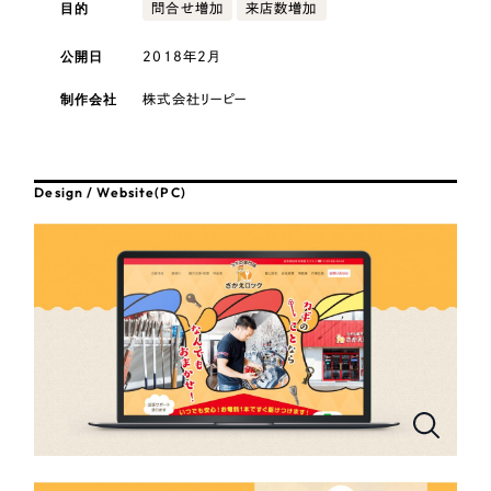
採用DX支援
目的
その他のサービス
問合せ増加
来店数増加
医療・福祉
リープ・リクルーティング
公開日
2018年2月
／
採用業務代行
プライバシーポリシー
情報セキュリティ方針
求人票作成・面接など各種業務代行、採用の仕組み作り支援
コンサルティング・調査
制作会社
株式会社リーピー
AI倫理ポリシー
クッキーポリシー
サイトマップ
リープ・キャリア
／
人材紹介サービス
ウェブアクセシビリティ方針
完全成功報酬型のスカウト型ハイクラス人材紹介（岐阜・愛知）
観光・レジャー
Design / Website(PC)
カイゼンDX支援
人材紹介・派遣
Pace
／
クラウド型工数管理ツール
日報ツールで案件ごとの営業利益をリアルタイムに可視化
士業
自治体・官公庁
制作実績
Works
美容・エステ
制作実績
IT・インターネット
全国1,400社以上の支援実績の中から
実績の