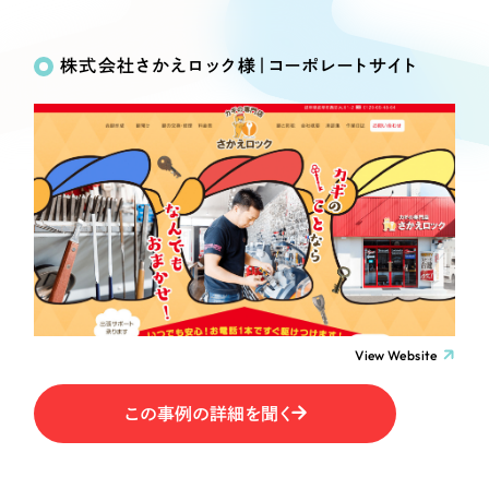
Works
絞り込み検
Webサイト制作
選ばれる理由
Search
索
コーポレートサイト制作
株式会社さかえロック様｜コーポレートサイト
採用サイト制作
サービス
制作内容
ECサイト制作
Service
ブランドサイト制作
コーポレート・企業サイト
サービス紹介
ブランディング支援
一過性の広告に頼らず、
「仕組み」と「ノウハウ」
制作実績
ブランドサイト・サービスサイト
を残す資産型DX支援をご提供します
すべて
（624件）
求人・採用サイト
コーポレート・企業サイト
（278件）
ブランドサイト・サービスサイト
（85件）
View Website
ECサイト（オンラインショップ）
求人・採用サイト
（61件）
この事例の詳細を聞く
ECサイト（オンラインショップ）
ポータルサイト・メディアサイト
（43件）
ポータルサイト・メディアサイト
（39件）
LP（ランディングページ）