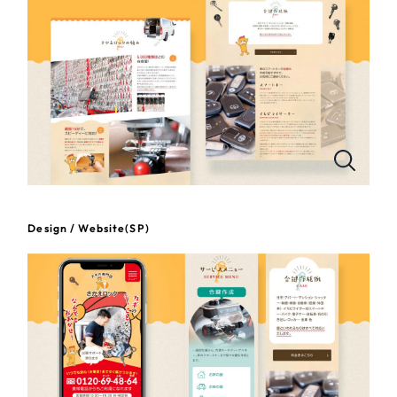
一部をご紹介します
教育
ブックマークしたサイト
インフラ関連
広告・メディア・放送
不動産
農林・水産
Design / Website(SP)
すべて
（624件）
金融・保険業
コーポレート・企業サイト
（278件）
ブランドサイト・サービスサイト
（85件）
その他サービス業
求人・採用サイト
（61件）
物流・運送
ECサイト（オンラインショップ）
（43件）