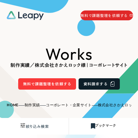
058-215-0066
無料で課題整理を依頼する
24時間受付
無料で課題整理を依頼する
Works
資料請求
する
資料請求する
制作実績／株式会社さかえロック様｜コーポレートサイト
無料で課題整理を依頼
する
Company
無料で課題整理を依頼する
資料請求する
会社情報
採用情報
HOME
制作実績
コーポレート・企業サイト
株式会社さかえロック
Web Produce
お役立ち情報
ブックマーク
絞り込み検索
リーピーが選ばれる理由
会社概要