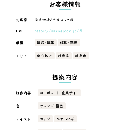
LP（ランディングページ）
（28件）
お客様情報
マーケティングDX支援
キャンペーン・プロモーションサイト
（12件）
キャンペーン・プロモーション
お客様
株式会社さかえロック様
Webサイト制作
ブランディング（ロゴ・印刷物）
（90件）
サイト
その他
（1件）
URL
https://sakaelock.jp/
コーポレートサイト制作
ブランディング（ロゴ・印刷物）
オプションサービス
業種
建設・建築
修理・修繕
採用サイト制作
お客様インタビュー
その他
エリア
東海地方
岐阜県
岐阜市
ECサイト制作
業種
Outsourcing
ブランドサイト制作
提案内容
?
よくある質問
アウトソーシング（代行支援）
製造業
制作内容
コーポレート・企業サイト
リープ・プロジェクト
「反響強化」を目的としたマーケティング代行
リープ・プロジェクト
色
建設・建築
／
マーケティング代行
オレンジ・橙色
リープ・リクルーティング
SEO対策によるアクセス獲得、反響獲得などの"Webマーケティング"から、
ライン領域のマーケティングまでまるっと代行
テイスト
ポップ
かわいい系
「採用強化」を目的とした採用業務代行
卸売・小売