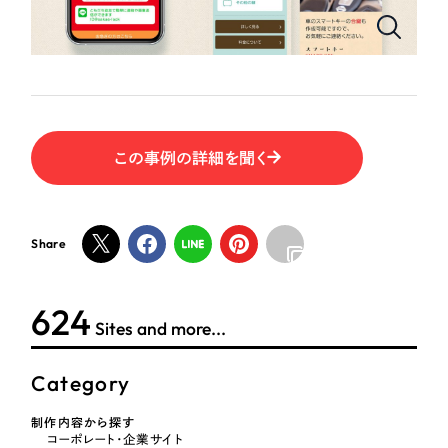
ポータルサイト・メディアサイト
（39件）
NPO・一般社団法人
LP（ランディングページ）
（28件）
キャンペーン・プロモーションサイト
（12件）
人材サービス
ブランディング（ロゴ・印刷物）
（90件）
その他
その他
（1件）
この事例の詳細を聞く
色
お客様インタビュー
Share
ホワイト・白色
624
グレー・黒色
Sites and more...
ベージュ・茶色
Category
レッド・赤色
制作内容から探す
コーポレート・企業サイト