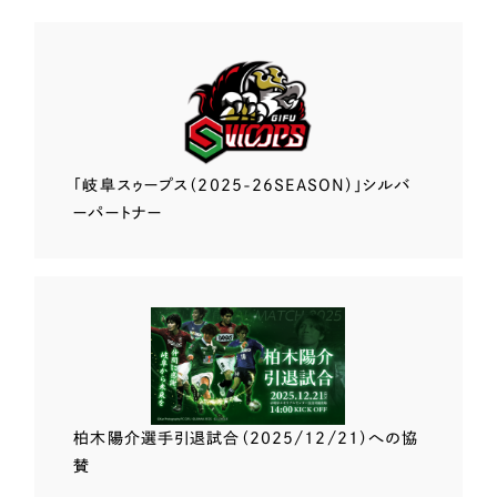
「岐阜スゥープス
（2025-26SEASON）」
シルバ
ーパートナー
柏木陽介選手
引退試合（2025/12/21）
への協
賛