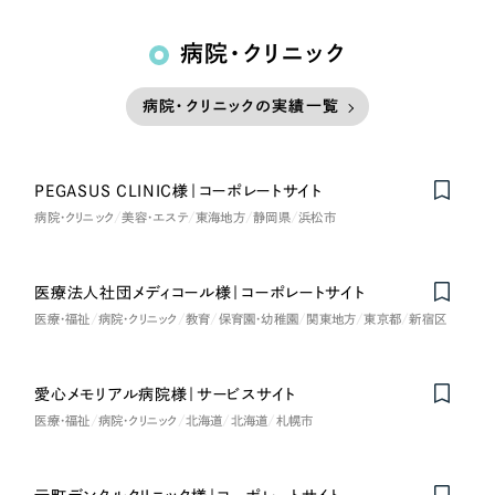
病院・クリニック
病院・クリニックの実績一覧
PEGASUS CLINIC様｜コーポレートサイト
病院・クリニック
美容・エステ
東海地方
静岡県
浜松市
医療法人社団メディコール様｜コーポレートサイト
Nominee
医療・福祉
病院・クリニック
教育
保育園・幼稚園
関東地方
東京都
新宿区
愛心メモリアル病院様｜サービスサイト
医療・福祉
病院・クリニック
北海道
北海道
札幌市