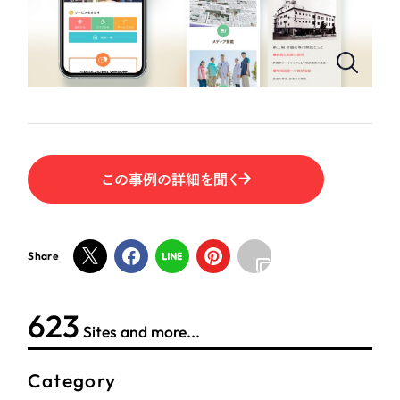
ポータルサイト・メディアサイト
（39件）
LP（ランディングページ）
（28件）
NPO・一般社団法人
キャンペーン・プロモーションサイト
（12件）
ブランディング（ロゴ・印刷物）
人材サービス
（90件）
その他
（1件）
その他
この事例の詳細を聞く
お客様インタビュー
色
ホワイト・白色
Share
グレー・黒色
623
Sites and more...
ベージュ・茶色
Category
レッド・赤色