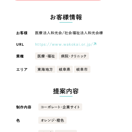
LP（ランディングページ）
（28件）
マーケティングDX支援
LP（ランディングページ）
キャンペーン・プロモーションサイト
（12件）
お客様情報
Webサイト制作
ブランディング（ロゴ・印刷物）
キャンペーン・プロモーション
（90件）
サイト
その他
（1件）
お客様
医療法人和光会/社会福祉法人和光会様
コーポレートサイト制作
オプションサービス
URL
https://www.wakokai.or.jp/
ブランディング（ロゴ・印刷物）
採用サイト制作
お客様インタビュー
業種
医療・福祉
病院・クリニック
ECサイト制作
その他
エリア
東海地方
岐阜県
岐阜市
Outsourcing
ブランドサイト制作
業種
?
よくある質問
アウトソーシング（代行支援）
提案内容
リープ・プロジェクト
製造業
「反響強化」を目的としたマーケティング代行
リープ・プロジェクト
制作内容
コーポレート・企業サイト
／
マーケティング代行
建設・建築
リープ・リクルーティング
SEO対策によるアクセス獲得、反響獲得などの"Webマーケティング"から、
ライン領域のマーケティングまでまるっと代行
色
オレンジ・橙色
「採用強化」を目的とした採用業務代行
卸売・小売