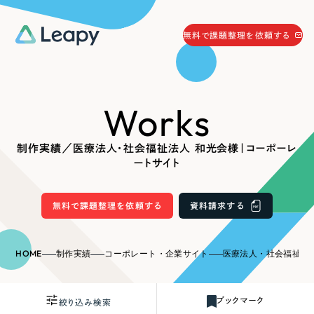
058-215-0066
無料で課題整理を依頼する
24時間受付
無料で課題整理を依頼する
Works
資料請求
する
資料請求する
制作実績／医療法人・社会福祉法人 和光会様｜コーポーレ
無料で課題整理を依頼
する
ートサイト
Company
無料で課題整理を依頼する
資料請求する
会社情報
採用情報
Web Produce
HOME
制作実績
コーポレート・企業サイト
医療法人・社会福祉法人 和光
お役立ち情報
リーピーが選ばれる理由
会社概要
ブックマーク
絞り込み検索