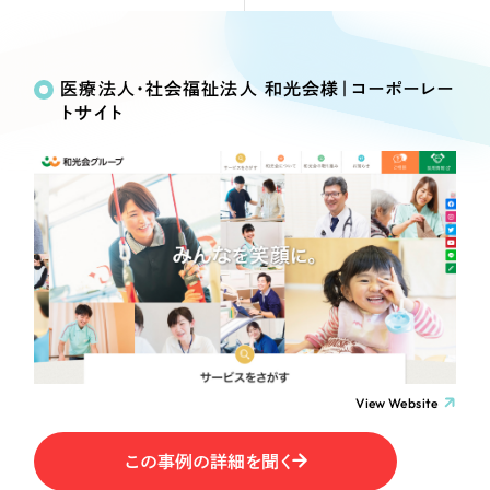
Webサイト制作
Works
絞り込み検
選ばれる理由
コーポレートサイト制作
Search
索
採用サイト制作
医療法人・社会福祉法人 和光会様｜コーポーレー
サービス
トサイト
ECサイト制作
制作内容
Service
ブランドサイト制作
サービス紹介
ブランディング支援
コーポレート・企業サイト
一過性の広告に頼らず、
「仕組み」と「ノウハウ」
制作実績
を残す資産型DX支援をご提供します
ブランドサイト・サービスサイト
すべて
（624件）
コーポレート・企業サイト
（278件）
求人・採用サイト
ブランドサイト・サービスサイト
（85件）
求人・採用サイト
ECサイト（オンラインショップ）
（61件）
View Website
ECサイト（オンラインショップ）
（43件）
ポータルサイト・メディアサイト
この事例の詳細を聞く
ポータルサイト・メディアサイト
（39件）