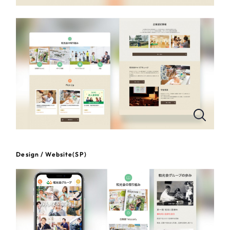
一部をご紹介します
教育
ブックマークしたサイト
インフラ関連
広告・メディア・放送
不動産
農林・水産
すべて
（624件）
Design / Website(SP)
コーポレート・企業サイト
（278件）
金融・保険業
ブランドサイト・サービスサイト
（85件）
その他サービス業
求人・採用サイト
（61件）
ECサイト（オンラインショップ）
（43件）
物流・運送