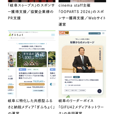
「岐阜スゥープス」のスポンサ
cinema staff主催
ー獲得支援／協賛企業様の
「OOPARTS 2026」のスポ
PR支援
ンサー獲得支援／Webサイト
運営
岐阜に特化した共感型ふる
岐阜のリーダーボイス
さと納税メディア「ぎふちょく」
「GIFU42メディアネットワー
の運営
ク」の共同運営