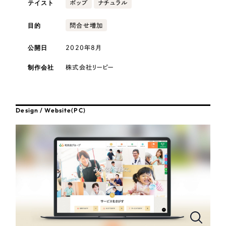
テイスト
採用DX支援
ポップ
ナチュラル
その他のサービス
医療・福祉
リープ・リクルーティング
目的
問合せ増加
／
採用業務代行
プライバシーポリシー
情報セキュリティ方針
求人票作成・面接など各種業務代行、採用の仕組み作り支援
公開日
2020年8月
AI倫理ポリシー
クッキーポリシー
サイトマップ
リープ・キャリア
コンサルティング・調査
／
人材紹介サービス
ウェブアクセシビリティ方針
完全成功報酬型のスカウト型ハイクラス人材紹介（岐阜・愛知）
制作会社
株式会社リーピー
観光・レジャー
カイゼンDX支援
人材紹介・派遣
Design / Website(PC)
Pace
／
クラウド型工数管理ツール
日報ツールで案件ごとの営業利益をリアルタイムに可視化
士業
制作実績
自治体・官公庁
Works
美容・エステ
制作実績
IT・インターネット
全国1,400社以上の支援実績の中から
実績の