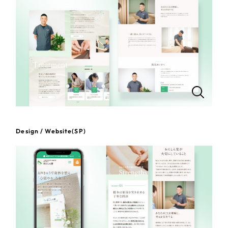
一部をご紹介します
教育
ブックマークしたサイト
インフラ関連
広告・メディア・放送
不動産
農林・水産
Design / Website(SP)
すべて
（624件）
金融・保険業
コーポレート・企業サイト
（278件）
ブランドサイト・サービスサイト
（85件）
その他サービス業
求人・採用サイト
（61件）
物流・運送
ECサイト（オンラインショップ）
（43件）