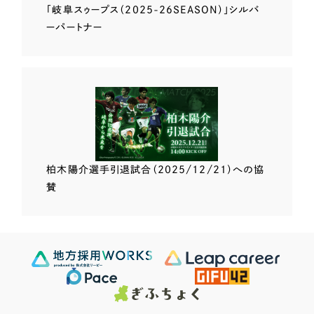
「岐阜スゥープス
（2025-26SEASON）」
シルバ
ーパートナー
柏木陽介選手
引退試合（2025/12/21）
への協
賛
Scroll Down