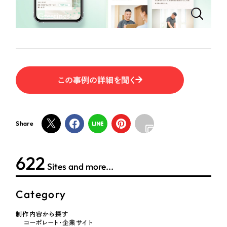
ポータルサイト・メディアサイト
（39件）
NPO・一般社団法人
LP（ランディングページ）
（28件）
キャンペーン・プロモーションサイト
（12件）
人材サービス
ブランディング（ロゴ・印刷物）
（90件）
その他
その他
（1件）
この事例の詳細を聞く
色
お客様インタビュー
Share
ホワイト・白色
622
グレー・黒色
Sites and more...
ベージュ・茶色
Category
レッド・赤色
制作内容から探す
コーポレート・企業サイト