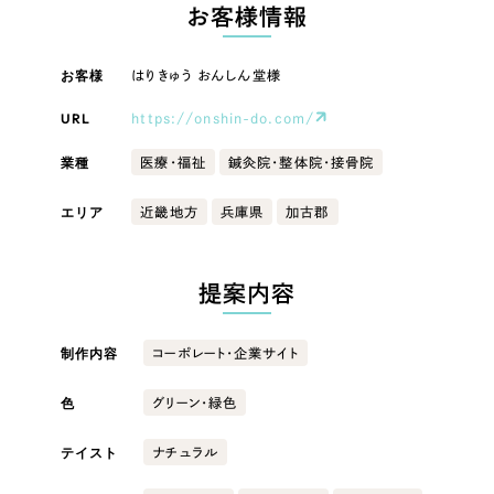
LP（ランディングページ）
（28件）
お客様情報
マーケティングDX支援
キャンペーン・プロモーションサイト
（12件）
キャンペーン・プロモーション
お客様
はりきゅう おんしん堂様
Webサイト制作
ブランディング（ロゴ・印刷物）
（90件）
サイト
その他
（1件）
URL
https://onshin-do.com/
コーポレートサイト制作
ブランディング（ロゴ・印刷物）
オプションサービス
業種
医療・福祉
鍼灸院・整体院・接骨院
採用サイト制作
お客様インタビュー
その他
エリア
近畿地方
兵庫県
加古郡
ECサイト制作
業種
Outsourcing
ブランドサイト制作
提案内容
?
よくある質問
アウトソーシング（代行支援）
製造業
制作内容
コーポレート・企業サイト
リープ・プロジェクト
「反響強化」を目的としたマーケティング代行
リープ・プロジェクト
色
建設・建築
／
マーケティング代行
グリーン・緑色
リープ・リクルーティング
SEO対策によるアクセス獲得、反響獲得などの"Webマーケティング"から、
ライン領域のマーケティングまでまるっと代行
テイスト
ナチュラル
「採用強化」を目的とした採用業務代行
卸売・小売