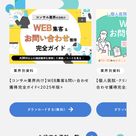
業界別資料
業界別資料
【コンサル業界向け】WEB集客＆問い合わせ
【個人医院・クリニッ
獲得完全ガイド＜2025年版＞
合わせ獲得完全ガイド
ダウンロードする（無料）
ダウンロード