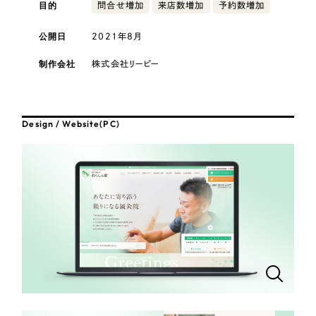
採用DX支援
目的
その他のサービス
問合せ増加
来店数増加
予約数増加
医療・福祉
リープ・リクルーティング
公開日
2021年8月
／
採用業務代行
プライバシーポリシー
情報セキュリティ方針
求人票作成・面接など各種業務代行、採用の仕組み作り支援
コンサルティング・調査
制作会社
株式会社リーピー
AI倫理ポリシー
クッキーポリシー
サイトマップ
リープ・キャリア
／
人材紹介サービス
ウェブアクセシビリティ方針
完全成功報酬型のスカウト型ハイクラス人材紹介（岐阜・愛知）
観光・レジャー
Design / Website(PC)
カイゼンDX支援
人材紹介・派遣
Pace
／
クラウド型工数管理ツール
日報ツールで案件ごとの営業利益をリアルタイムに可視化
士業
自治体・官公庁
制作実績
Works
美容・エステ
制作実績
IT・インターネット
全国1,400社以上の支援実績の中から
実績の