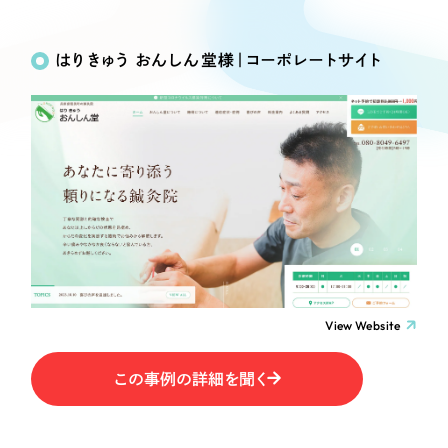
Works
絞り込み検
Webサイト制作
選ばれる理由
Search
索
コーポレートサイト制作
はりきゅう おんしん堂様｜コーポレートサイト
採用サイト制作
サービス
制作内容
ECサイト制作
Service
ブランドサイト制作
コーポレート・企業サイト
サービス紹介
ブランディング支援
一過性の広告に頼らず、
「仕組み」と「ノウハウ」
制作実績
ブランドサイト・サービスサイト
を残す資産型DX支援をご提供します
すべて
（624件）
求人・採用サイト
コーポレート・企業サイト
（278件）
ブランドサイト・サービスサイト
（85件）
View Website
ECサイト（オンラインショップ）
求人・採用サイト
（61件）
この事例の詳細を聞く
ECサイト（オンラインショップ）
ポータルサイト・メディアサイト
（43件）
ポータルサイト・メディアサイト
（39件）
LP（ランディングページ）