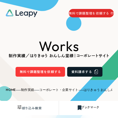
058-215-0066
無料で課題整理を依頼する
24時間受付
無料で課題整理を依頼する
Works
資料請求
する
資料請求する
制作実績／はりきゅう おんしん堂様｜コーポレートサイト
無料で課題整理を依頼
する
Company
無料で課題整理を依頼する
資料請求する
会社情報
採用情報
HOME
制作実績
コーポレート・企業サイト
はりきゅう おんしん堂
Web Produce
お役立ち情報
ブックマーク
絞り込み検索
リーピーが選ばれる理由
会社概要