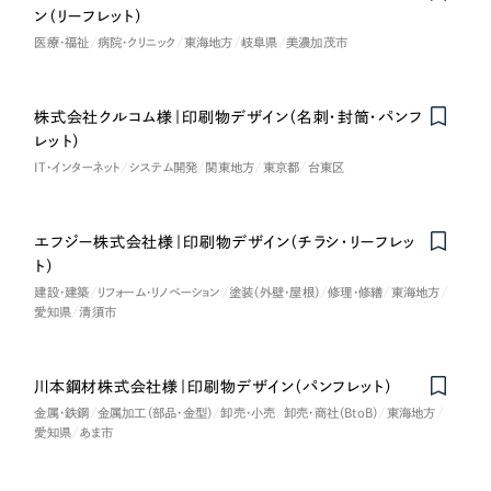
ン（リーフレット）
医療・福祉
病院・クリニック
東海地方
岐阜県
美濃加茂市
株式会社クルコム様｜印刷物デザイン（名刺・封筒・パンフ
レット）
IT・インターネット
システム開発
関東地方
東京都
台東区
エフジー株式会社様｜印刷物デザイン（チラシ・リーフレッ
ト）
建設・建築
リフォーム・リノベーション
塗装（外壁・屋根）
修理・修繕
東海地方
愛知県
清須市
川本鋼材株式会社様｜印刷物デザイン（パンフレット）
金属・鉄鋼
金属加工（部品・金型）
卸売・小売
卸売・商社（BtoB）
東海地方
愛知県
あま市