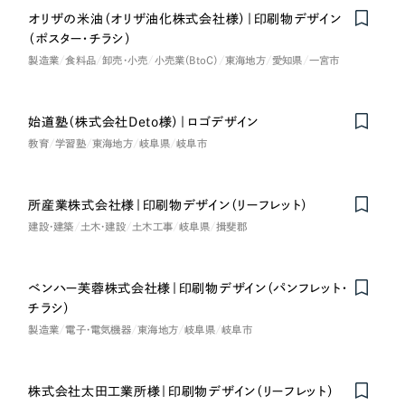
採用DX支援
その他のサービス
オリザの米油（オリザ油化株式会社様）｜印刷物デザイン
医療・福祉
（ポスター・チラシ）
リープ・リクルーティング
／
採用業務代行
製造業
食料品
卸売・小売
小売業（BtoC）
東海地方
愛知県
一宮市
プライバシーポリシー
情報セキュリティ方針
求人票作成・面接など各種業務代行、採用の仕組み作り支援
コンサルティング・調査
AI倫理ポリシー
クッキーポリシー
サイトマップ
リープ・キャリア
／
人材紹介サービス
ウェブアクセシビリティ方針
完全成功報酬型のスカウト型ハイクラス人材紹介（岐阜・愛知）
始道塾（株式会社Deto様）｜ロゴデザイン
観光・レジャー
教育
学習塾
東海地方
岐阜県
岐阜市
カイゼンDX支援
人材紹介・派遣
Pace
／
クラウド型工数管理ツール
所産業株式会社様｜印刷物デザイン（リーフレット）
日報ツールで案件ごとの営業利益をリアルタイムに可視化
士業
建設・建築
土木・建設
土木工事
岐阜県
揖斐郡
自治体・官公庁
制作実績
ベンハー芙蓉株式会社様｜印刷物デザイン（パンフレット・
チラシ）
Works
美容・エステ
製造業
電子・電気機器
東海地方
岐阜県
岐阜市
制作実績
IT・インターネット
株式会社太田工業所様｜印刷物デザイン（リーフレット）
全国1,400社以上の支援実績の中から
実績の