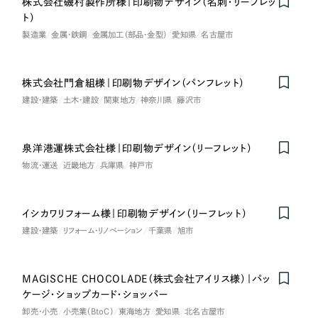
株式会社磯村製作所様｜印刷物デザイン（名刺・リーフレッ
ト）
製造業
金属・鉄鋼
金属加工（部品・金型）
愛知県
名古屋市
株式会社門倉組様｜印刷物デザイン（パンフレット）
建設・建築
土木・建設
関東地方
神奈川県
藤沢市
泉洋港運株式会社様｜印刷物デザイン（リーフレット）
物流・運送
近畿地方
兵庫県
神戸市
イシカワリフォーム様｜印刷物デザイン（リーフレット）
建設・建築
リフォーム・リノベーション
千葉県
旭市
MAGISCHE CHOCOLADE（株式会社アイリス様）｜パッ
ケージ・ショップカード・ショッパー
卸売・小売
小売業（BtoC）
東海地方
愛知県
北名古屋市