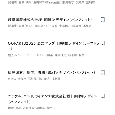
製造業
金属・鉄鋼
金属加工（部品・金型）
東海地方
愛知県
豊明市
一部をご紹介します
教育
ブックマークしたサイト
岐阜興産株式会社様｜印刷物デザイン（パンフレット）
インフラ関連
製造業
窯業（タイル・陶器など）
その他
東海地方
岐阜県
本巣市
広告・メディア・放送
OOPARTS2026 公式マップ｜印刷物デザイン（リーフレッ
ト）
不動産
観光・レジャー
アミューズメント・娯楽
東海地方
岐阜県
岐阜市
農林・水産
福島県石川郡浅川町様｜印刷物デザイン（パンフレット）
すべて
（624件）
金融・保険業
自治体・官公庁
石川郡
東北地方
福島県
コーポレート・企業サイト
（278件）
ブランドサイト・サービスサイト
（85件）
その他サービス業
ニッケル．エンド．ライオンス株式会社様｜印刷物デザイン
求人・採用サイト
（61件）
（パンフレット）
物流・運送
ECサイト（オンラインショップ）
（43件）
物流・運送
近畿地方
兵庫県
神戸市