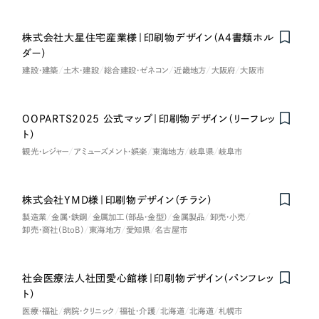
オレンジ・橙色
株式会社大星住宅産業様｜印刷物デザイン（A4書類ホル
ダー）
イエロー・黄色
建設・建築
土木・建設
総合建設・ゼネコン
近畿地方
大阪府
大阪市
グリーン・緑色
OOPARTS2025 公式マップ｜印刷物デザイン（リーフレッ
ト）
ブルー・青色
観光・レジャー
アミューズメント・娯楽
東海地方
岐阜県
岐阜市
パープル・紫色
株式会社YMD様｜印刷物デザイン（チラシ）
製造業
金属・鉄鋼
金属加工（部品・金型）
金属製品
卸売・小売
ピンク・桃色
卸売・商社（BtoB）
東海地方
愛知県
名古屋市
カラフル・多色
社会医療法人社団愛心館様｜印刷物デザイン（パンフレッ
ト）
その他
医療・福祉
病院・クリニック
福祉・介護
北海道
北海道
札幌市