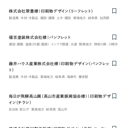
株式会社翠豊様｜印刷物デザイン（リーフレット）
製造業
木材・木製品
建設・建築
土木・建設
東海地方
岐阜県
加茂郡
福吉塗装株式会社様｜パンフレット
建設・建築
塗装（外壁・屋根）
インフラ関連
水道
関東地方
神奈川県
川崎市
藤井ハウス産業株式会社様｜印刷物デザイン（パンフレッ
ト）
製造業
木材・木製品
東海地方
岐阜県
海津市
養老郡
毎日が飛騨高山展（高山市産業振興協会様）｜印刷物デザ
イン（チラシ）
自治体・官公庁
東海地方
岐阜県
高山市