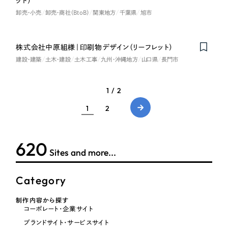
ット）
卸売・小売
卸売・商社（BtoB）
関東地方
千葉県
旭市
株式会社中原組様｜印刷物デザイン（リーフレット）
建設・建築
土木・建設
土木工事
九州・沖縄地方
山口県
長門市
1 / 2
1
2
620
Sites and more...
Category
制作内容から探す
コーポレート・企業サイト
ブランドサイト・サービスサイト