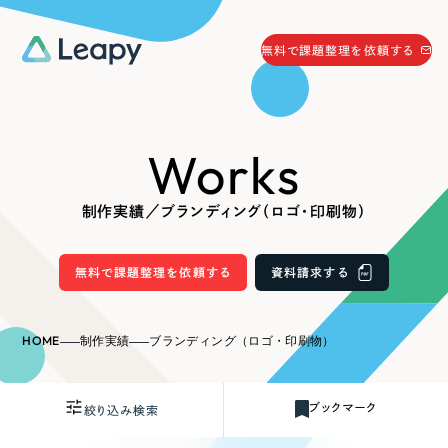
058-215-0066
無料で課題整理を依頼する
24時間受付
無料で課題整理を依頼する
Works
資料請求
する
資料請求する
制作実績／ブランディング（ロゴ・印刷物）
無料で課題整理を依頼
する
Company
無料で課題整理を依頼する
資料請求する
会社情報
採用情報
HOME
制作実績
ブランディング（ロゴ・印刷物）
Web Produce
お役立ち情報
ブックマーク
絞り込み検索
リーピーが選ばれる理由
会社概要