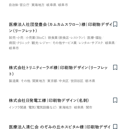
自治体・官公庁
東海地方
岐阜県
岐阜市
医療法人社団登豊会（カムカムスワロー）様｜印刷物デザイ
ン（リーフレット）
卸売・小売
小売業（BtoC）
飲食業（飲食店・レストラン）
医療・福祉
病院・クリニック
観光・レジャー
その他サービス業
レンタル・サブスク
岐阜県
岐阜市
株式会社トリニティーラボ様｜印刷物デザイン（リーフレッ
ト）
製造業
その他
関東地方
東京都
中央区
世田谷区
栃木県
株式会社日発電工様｜印刷物デザイン（名刺）
インフラ関連
電気（電気設備など）
東海地方
岐阜県
関市
医療法人清仁会 のぞみの丘ホスピタル様｜印刷物デザイ