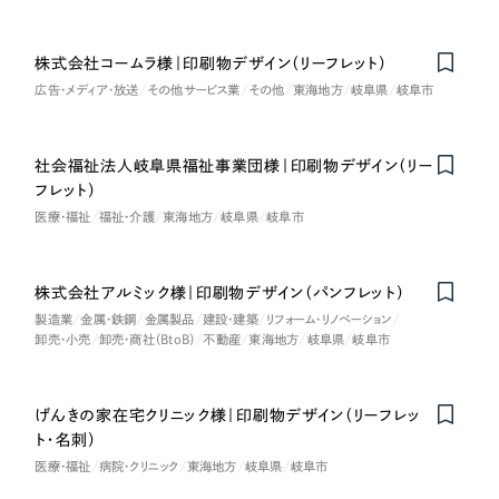
さらに条件を追加する
株式会社コームラ様｜印刷物デザイン（リーフレット）
広告・メディア・放送
その他サービス業
その他
東海地方
岐阜県
岐阜市
社会福祉法人岐阜県福祉事業団様｜印刷物デザイン（リー
フレット）
医療・福祉
福祉・介護
東海地方
岐阜県
岐阜市
株式会社アルミック様｜印刷物デザイン（パンフレット）
製造業
金属・鉄鋼
金属製品
建設・建築
リフォーム・リノベーション
卸売・小売
卸売・商社（BtoB）
不動産
東海地方
岐阜県
岐阜市
げんきの家在宅クリニック様｜印刷物デザイン（リーフレッ
ト・名刺）
医療・福祉
病院・クリニック
東海地方
岐阜県
岐阜市