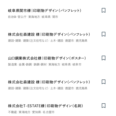
ポータルサイト・メディアサイト
（39件）
NPO・一般社団法人
LP（ランディングページ）
（28件）
岐阜県関市様｜印刷物デザイン（パンフレット）
キャンペーン・プロモーションサイト
自治体・官公庁
東海地方
岐阜県
関市
（12件）
人材サービス
ブランディング（ロゴ・印刷物）
（90件）
その他
その他
株式会社森建設 様｜印刷物デザイン（パンフレット）
（1件）
建設・建築
建築（注文住宅など）
土木・建設
鹿屋市
鹿児島県
色
お客様インタビュー
山口鋼業株式会社様｜印刷物デザイン（ポスター）
製造業
金属・鉄鋼
鉄鋼・鋼材
東海地方
岐阜県
岐阜市
ホワイト・白色
グレー・黒色
株式会社森建設 様｜印刷物デザイン（パンフレット）
建設・建築
建築（注文住宅など）
土木・建設
鹿屋市
鹿児島県
ベージュ・茶色
株式会社T-ESTATE様｜印刷物デザイン（名刺）
レッド・赤色
不動産
東海地方
愛知県
名古屋市