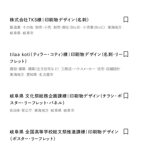
株式会社TKS様｜印刷物デザイン（名刺）
製造業
その他
卸売・小売
卸売・商社（BtoB）
小売業（BtoC）
東海地方
岐阜県
岐阜市
tilaa koti（ティラー・コティ）様｜印刷物デザイン（名刺・リー
フレット）
建設・建築
建築（注文住宅など）
工務店・ハウスメーカー
住宅・店舗設計
東海地方
愛知県
名古屋市
岐阜県 文化祭総務企画課様｜印刷物デザイン（チラシ・ポ
スター・リーフレット・パネル）
自治体・官公庁
東海地方
岐阜県
岐阜市
岐阜県 全国高等学校総文祭推進課様｜印刷物デザイン
（ポスター・リーフレット）