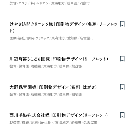
LP（ランディングページ）
（28件）
マーケティングDX支援
美容・エステ
ネイルサロン
東海地方
岐阜県
羽島市
キャンペーン・プロモーションサイト
（12件）
キャンペーン・プロモーション
Webサイト制作
ブランディング（ロゴ・印刷物）
（90件）
サイト
けやき訪問クリニック様｜印刷物デザイン（名刺・リーフレッ
ト）
その他
（1件）
コーポレートサイト制作
医療・福祉
病院・クリニック
東海地方
愛知県
名古屋市
ブランディング（ロゴ・印刷物）
オプションサービス
採用サイト制作
お客様インタビュー
その他
川辺町第３こども園様｜印刷物デザイン（リーフレット）
ECサイト制作
教育
保育園・幼稚園
東海地方
岐阜県
加茂郡
業種
Outsourcing
ブランドサイト制作
大野保育園様｜印刷物デザイン（名刺・はがき）
?
よくある質問
アウトソーシング（代行支援）
製造業
教育
保育園・幼稚園
東海地方
岐阜県
揖斐郡
リープ・プロジェクト
「反響強化」を目的としたマーケティング代行
リープ・プロジェクト
建設・建築
／
マーケティング代行
西川毛織株式会社様｜印刷物デザイン（リーフレット）
リープ・リクルーティング
SEO対策によるアクセス獲得、反響獲得などの"Webマーケティング"から、
製造業
繊維
原料（糸・生地）
東海地方
愛知県
名古屋市
ライン領域のマーケティングまでまるっと代行
「採用強化」を目的とした採用業務代行
卸売・小売