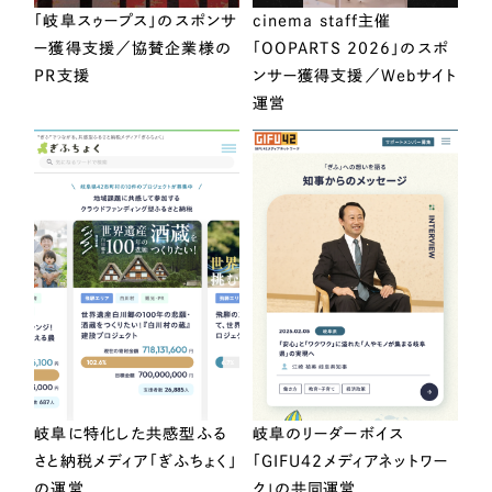
「岐阜スゥープス」のスポンサ
cinema staff主催
ー獲得支援／協賛企業様の
「OOPARTS 2026」のスポ
PR支援
ンサー獲得支援／Webサイト
運営
岐阜に特化した共感型ふる
岐阜のリーダーボイス
さと納税メディア「ぎふちょく」
「GIFU42メディアネットワー
の運営
ク」の共同運営