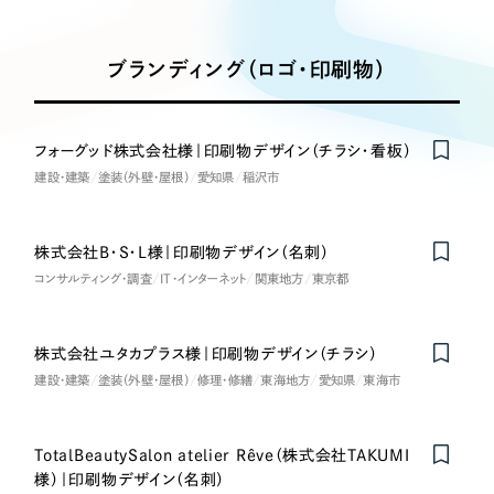
Works
絞り込み検
Webサイト制作
選ばれる理由
Search
索
コーポレートサイト制作
ブランディング（ロゴ・印刷物）
採用サイト制作
サービス
制作内容
ECサイト制作
Service
フォーグッド株式会社様｜印刷物デザイン（チラシ・看板）
ブランドサイト制作
建設・建築
塗装（外壁・屋根）
愛知県
稲沢市
コーポレート・企業サイト
サービス紹介
ブランディング支援
一過性の広告に頼らず、
「仕組み」と「ノウハウ」
制作実績
ブランドサイト・サービスサイト
株式会社B・S・L様｜印刷物デザイン（名刺）
を残す資産型DX支援をご提供します
コンサルティング・調査
すべて
IT・インターネット
関東地方
東京都
（624件）
求人・採用サイト
コーポレート・企業サイト
（278件）
ブランドサイト・サービスサイト
株式会社ユタカプラス様｜印刷物デザイン（チラシ）
（85件）
ECサイト（オンラインショップ）
建設・建築
塗装（外壁・屋根）
修理・修繕
東海地方
愛知県
東海市
求人・採用サイト
（61件）
ECサイト（オンラインショップ）
ポータルサイト・メディアサイト
（43件）
TotalBeautySalon atelier Rêve（株式会社TAKUMI
ポータルサイト・メディアサイト
（39件）
様）｜印刷物デザイン（名刺）
LP（ランディングページ）