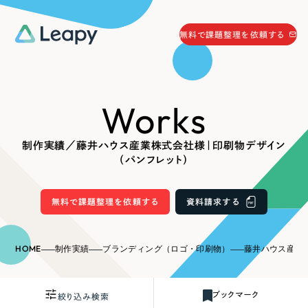
058-215-0066
無料で課題整理を依頼する
24時間受付
無料で課題整理を依頼する
Works
資料請求
する
資料請求する
制作実績／藤井ハウス産業株式会社様｜印刷物デザイン
無料で課題整理を依頼
する
（パンフレット）
Company
無料で課題整理を依頼する
資料請求する
会社情報
採用情報
Web Produce
HOME
制作実績
ブランディング（ロゴ・印刷物）
藤井ハウス産業株式会
お役立ち情報
リーピーが選ばれる理由
会社概要
ブックマーク
絞り込み検索