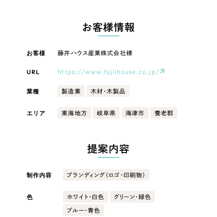
LP（ランディングページ）
（28件）
マーケティングDX支援
LP（ランディングページ）
キャンペーン・プロモーションサイト
（12件）
お客様情報
Webサイト制作
ブランディング（ロゴ・印刷物）
キャンペーン・プロモーション
（90件）
サイト
その他
（1件）
お客様
藤井ハウス産業株式会社様
コーポレートサイト制作
オプションサービス
URL
https://www.fujiihouse.co.jp/
ブランディング（ロゴ・印刷物）
採用サイト制作
お客様インタビュー
業種
製造業
木材・木製品
ECサイト制作
その他
エリア
東海地方
岐阜県
海津市
養老郡
Outsourcing
ブランドサイト制作
業種
?
よくある質問
アウトソーシング（代行支援）
提案内容
リープ・プロジェクト
製造業
「反響強化」を目的としたマーケティング代行
制作内容
リープ・プロジェクト
ブランディング（ロゴ・印刷物）
／
マーケティング代行
建設・建築
リープ・リクルーティング
SEO対策によるアクセス獲得、反響獲得などの"Webマーケティング"から、
ライン領域のマーケティングまでまるっと代行
色
ホワイト・白色
グリーン・緑色
「採用強化」を目的とした採用業務代行
ブルー・青色
卸売・小売