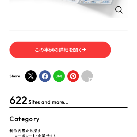
ポータルサイト・メディアサイト
（39件）
LP（ランディングページ）
（28件）
NPO・一般社団法人
キャンペーン・プロモーションサイト
（12件）
ブランディング（ロゴ・印刷物）
人材サービス
（90件）
その他
（1件）
その他
この事例の詳細を聞く
お客様インタビュー
色
Share
ホワイト・白色
624
Sites and more...
グレー・黒色
Category
ベージュ・茶色
制作内容から探す
レッド・赤色
コーポレート・企業サイト