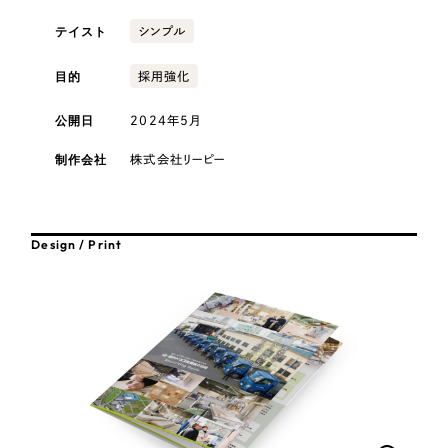
採用DX支援
その他のサービス
テイスト
シンプル
医療・福祉
リープ・リクルーティング
／
採用業務代行
プライバシーポリシー
情報セキュリティ方針
求人票作成・面接など各種業務代行、採用の仕組み作り支援
目的
採用強化
AI倫理ポリシー
クッキーポリシー
サイトマップ
リープ・キャリア
コンサルティング・調査
／
人材紹介サービス
公開日
2024年5月
ウェブアクセシビリティ方針
完全成功報酬型のスカウト型ハイクラス人材紹介（岐阜・愛知）
制作会社
観光・レジャー
株式会社リーピー
カイゼンDX支援
人材紹介・派遣
Pace
／
クラウド型工数管理ツール
Design / Print
日報ツールで案件ごとの営業利益をリアルタイムに可視化
士業
制作実績
自治体・官公庁
Works
美容・エステ
制作実績
IT・インターネット
全国1,400社以上の支援実績の中から
実績の