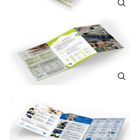
一部をご紹介します
教育
ブックマークしたサイト
インフラ関連
広告・メディア・放送
不動産
農林・水産
すべて
（624件）
コーポレート・企業サイト
（278件）
金融・保険業
ブランドサイト・サービスサイト
（85件）
その他サービス業
求人・採用サイト
（61件）
ECサイト（オンラインショップ）
（43件）
物流・運送