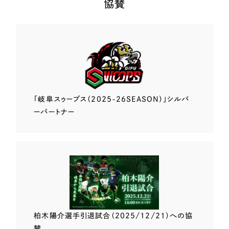
協賛
「岐阜スゥープス
（2025-26SEASON）」
シルバ
ーパートナー
柏木陽介選手
引退試合（2025/12/21）
への協
賛