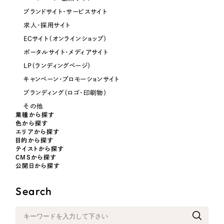
ブランドサイト・サービスサイト
オレンジ・橙色
求人・採用サイト
ECサイト（オンラインショップ）
ポータルサイト・メディアサイト
イエロー・黄色
LP（ランディングページ）
キャンペーン・プロモーションサイト
グリーン・緑色
ブランディング（ロゴ・印刷物）
その他
ブルー・青色
業種から探す
色から探す
エリアから探す
パープル・紫色
目的から探す
テイストから探す
CMSから探す
ピンク・桃色
公開日から探す
Search
カラフル・多色
その他