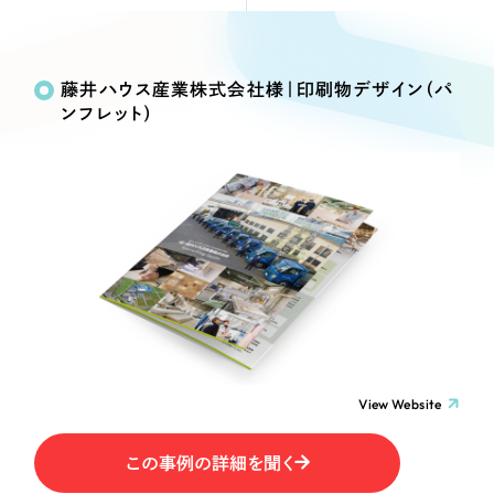
Webサイト制作
Works
絞り込み検
選ばれる理由
コーポレートサイト制作
Search
索
採用サイト制作
藤井ハウス産業株式会社様｜印刷物デザイン（パ
サービス
ンフレット）
ECサイト制作
制作内容
Service
ブランドサイト制作
サービス紹介
ブランディング支援
コーポレート・企業サイト
一過性の広告に頼らず、
「仕組み」と「ノウハウ」
制作実績
を残す資産型DX支援をご提供します
ブランドサイト・サービスサイト
すべて
（624件）
コーポレート・企業サイト
（278件）
求人・採用サイト
ブランドサイト・サービスサイト
（85件）
求人・採用サイト
ECサイト（オンラインショップ）
（61件）
View Website
ECサイト（オンラインショップ）
（43件）
ポータルサイト・メディアサイト
この事例の詳細を聞く
ポータルサイト・メディアサイト
（39件）