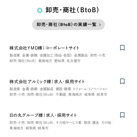
卸売・商社（BtoB）
卸売・商社（BtoB）の実績一覧
株式会社YMD様｜コーポレートサイト
製造業
金属・鉄鋼
金属加工（部品・金型）
金属製品
卸売・小売
卸売・商社（BtoB）
東海地方
愛知県
名古屋市
株式会社アルミック様｜求人・採用サイト
製造業
金属・鉄鋼
金属製品
建設・建築
リフォーム・リノベーション
卸売・小売
卸売・商社（BtoB）
不動産
東海地方
岐阜県
岐阜市
日の丸グループ様｜求人・採用サイト
卸売・小売
卸売・商社（BtoB）
その他サービス業
物流・運送
その他
東海地方
岐阜県
岐阜市