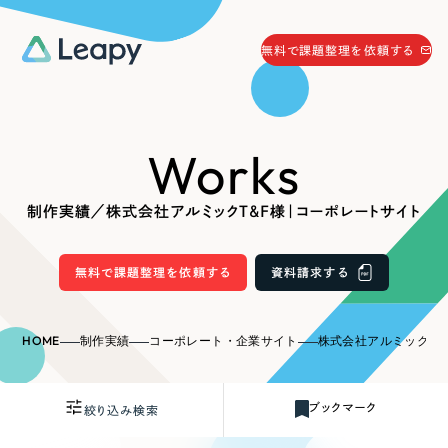
058-215-0066
無料で課題整理を依頼する
24時間受付
無料で課題整理を依頼する
Works
資料請求
する
資料請求する
制作実績／株式会社アルミックT&F様｜コーポレートサイト
無料で課題整理を依頼
する
Company
無料で課題整理を依頼する
資料請求する
会社情報
採用情報
HOME
制作実績
コーポレート・企業サイト
株式会社アルミックT&F
Web Produce
お役立ち情報
ブックマーク
絞り込み検索
リーピーが選ばれる理由
会社概要