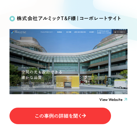
Works
絞り込み検
Webサイト制作
選ばれる理由
Search
索
コーポレートサイト制作
株式会社アルミックT&F様｜コーポレートサイト
採用サイト制作
サービス
制作内容
ECサイト制作
Service
ブランドサイト制作
コーポレート・企業サイト
サービス紹介
ブランディング支援
一過性の広告に頼らず、
「仕組み」と「ノウハウ」
制作実績
ブランドサイト・サービスサイト
を残す資産型DX支援をご提供します
すべて
（624件）
求人・採用サイト
コーポレート・企業サイト
（278件）
ブランドサイト・サービスサイト
（85件）
View Website
ECサイト（オンラインショップ）
求人・採用サイト
（61件）
この事例の詳細を聞く
ECサイト（オンラインショップ）
ポータルサイト・メディアサイト
（43件）
ポータルサイト・メディアサイト
（39件）
LP（ランディングページ）