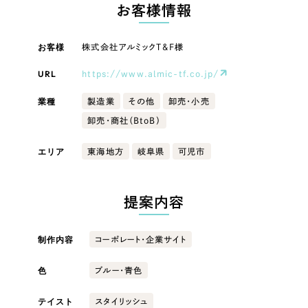
LP（ランディングページ）
（28件）
お客様情報
マーケティングDX支援
キャンペーン・プロモーションサイト
（12件）
キャンペーン・プロモーション
お客様
株式会社アルミックT&F様
Webサイト制作
ブランディング（ロゴ・印刷物）
（90件）
サイト
その他
（1件）
URL
https://www.almic-tf.co.jp/
コーポレートサイト制作
ブランディング（ロゴ・印刷物）
オプションサービス
業種
製造業
その他
卸売・小売
採用サイト制作
卸売・商社（BtoB）
お客様インタビュー
その他
ECサイト制作
エリア
東海地方
岐阜県
可児市
業種
Outsourcing
ブランドサイト制作
?
よくある質問
提案内容
アウトソーシング（代行支援）
製造業
リープ・プロジェクト
制作内容
コーポレート・企業サイト
「反響強化」を目的としたマーケティング代行
リープ・プロジェクト
建設・建築
／
マーケティング代行
リープ・リクルーティング
SEO対策によるアクセス獲得、反響獲得などの"Webマーケティング"から、
色
ブルー・青色
ライン領域のマーケティングまでまるっと代行
「採用強化」を目的とした採用業務代行
卸売・小売
テイスト
スタイリッシュ