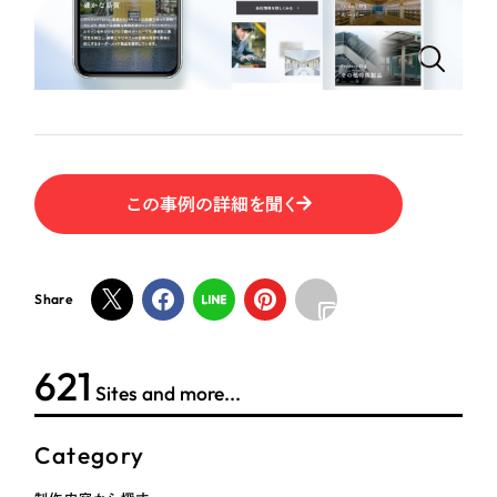
ポータルサイト・メディアサイト
（39件）
NPO・一般社団法人
LP（ランディングページ）
（28件）
キャンペーン・プロモーションサイト
（12件）
人材サービス
ブランディング（ロゴ・印刷物）
（90件）
その他
その他
（1件）
この事例の詳細を聞く
色
お客様インタビュー
ホワイト・白色
Share
グレー・黒色
623
Sites and more...
ベージュ・茶色
Category
レッド・赤色