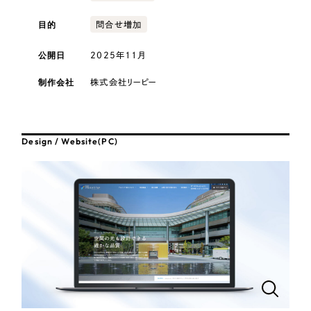
採用DX支援
その他のサービス
医療・福祉
目的
問合せ増加
リープ・リクルーティング
／
採用業務代行
プライバシーポリシー
情報セキュリティ方針
求人票作成・面接など各種業務代行、採用の仕組み作り支援
公開日
2025年11月
コンサルティング・調査
AI倫理ポリシー
クッキーポリシー
サイトマップ
リープ・キャリア
／
人材紹介サービス
制作会社
株式会社リーピー
ウェブアクセシビリティ方針
完全成功報酬型のスカウト型ハイクラス人材紹介（岐阜・愛知）
観光・レジャー
カイゼンDX支援
人材紹介・派遣
Design / Website(PC)
Pace
／
クラウド型工数管理ツール
日報ツールで案件ごとの営業利益をリアルタイムに可視化
士業
自治体・官公庁
制作実績
Works
美容・エステ
制作実績
IT・インターネット
全国1,400社以上の支援実績の中から
実績の