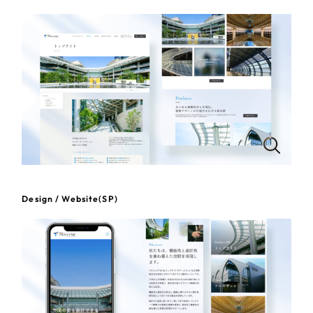
一部をご紹介します
教育
ブックマークしたサイト
インフラ関連
広告・メディア・放送
不動産
農林・水産
Design / Website(SP)
すべて
（624件）
金融・保険業
コーポレート・企業サイト
（278件）
ブランドサイト・サービスサイト
（85件）
その他サービス業
求人・採用サイト
（61件）
物流・運送
ECサイト（オンラインショップ）
（43件）