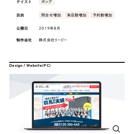
テイスト
採用DX支援
ポップ
その他のサービス
医療・福祉
リープ・リクルーティング
目的
問合せ増加
来店数増加
予約数増加
／
採用業務代行
プライバシーポリシー
情報セキュリティ方針
求人票作成・面接など各種業務代行、採用の仕組み作り支援
公開日
2019年8月
AI倫理ポリシー
クッキーポリシー
サイトマップ
リープ・キャリア
コンサルティング・調査
／
人材紹介サービス
ウェブアクセシビリティ方針
完全成功報酬型のスカウト型ハイクラス人材紹介（岐阜・愛知）
制作会社
株式会社リーピー
観光・レジャー
カイゼンDX支援
人材紹介・派遣
Design / Website(PC)
Pace
／
クラウド型工数管理ツール
日報ツールで案件ごとの営業利益をリアルタイムに可視化
士業
制作実績
自治体・官公庁
Works
美容・エステ
制作実績
IT・インターネット
全国1,400社以上の支援実績の中から
実績の