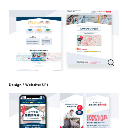
一部をご紹介します
教育
ブックマークしたサイト
インフラ関連
広告・メディア・放送
不動産
農林・水産
すべて
（624件）
Design / Website(SP)
コーポレート・企業サイト
（278件）
金融・保険業
ブランドサイト・サービスサイト
（85件）
その他サービス業
求人・採用サイト
（61件）
ECサイト（オンラインショップ）
（43件）
物流・運送