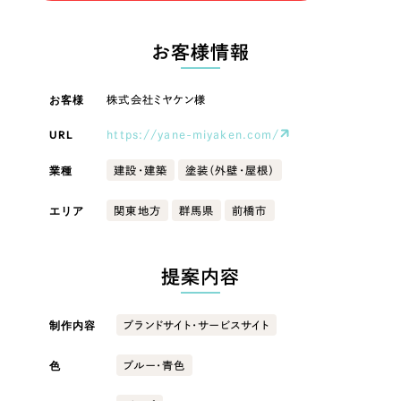
LP（ランディングページ）
（28件）
マーケティングDX支援
LP（ランディングページ）
キャンペーン・プロモーションサイト
（12件）
お客様情報
Webサイト制作
ブランディング（ロゴ・印刷物）
キャンペーン・プロモーション
（90件）
サイト
その他
（1件）
お客様
株式会社ミヤケン様
コーポレートサイト制作
オプションサービス
URL
https://yane-miyaken.com/
ブランディング（ロゴ・印刷物）
採用サイト制作
お客様インタビュー
業種
建設・建築
塗装（外壁・屋根）
ECサイト制作
その他
エリア
関東地方
群馬県
前橋市
Outsourcing
ブランドサイト制作
業種
?
よくある質問
アウトソーシング（代行支援）
提案内容
リープ・プロジェクト
製造業
「反響強化」を目的としたマーケティング代行
リープ・プロジェクト
制作内容
ブランドサイト・サービスサイト
／
マーケティング代行
建設・建築
リープ・リクルーティング
SEO対策によるアクセス獲得、反響獲得などの"Webマーケティング"から、
ライン領域のマーケティングまでまるっと代行
色
ブルー・青色
「採用強化」を目的とした採用業務代行
卸売・小売