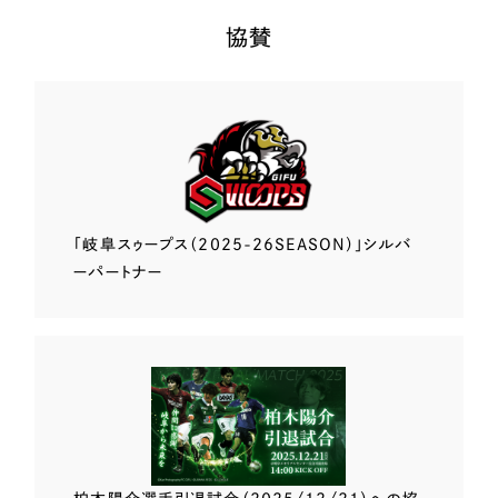
協賛
「岐阜スゥープス
（2025-26SEASON）」
シルバ
ーパートナー