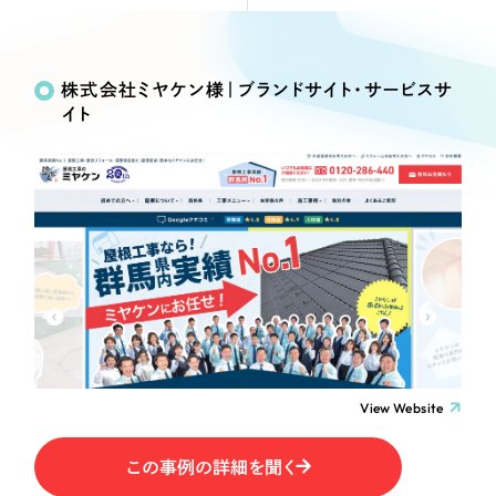
Webサイト制作
Works
絞り込み検
選ばれる理由
コーポレートサイト制作
Search
索
採用サイト制作
株式会社ミヤケン様｜ブランドサイト・サービスサ
サービス
イト
ECサイト制作
制作内容
Service
ブランドサイト制作
サービス紹介
ブランディング支援
コーポレート・企業サイト
一過性の広告に頼らず、
「仕組み」と「ノウハウ」
制作実績
を残す資産型DX支援をご提供します
ブランドサイト・サービスサイト
すべて
（624件）
コーポレート・企業サイト
（278件）
求人・採用サイト
ブランドサイト・サービスサイト
（85件）
求人・採用サイト
ECサイト（オンラインショップ）
（61件）
View Website
ECサイト（オンラインショップ）
（43件）
ポータルサイト・メディアサイト
この事例の詳細を聞く
ポータルサイト・メディアサイト
（39件）