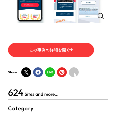
ポータルサイト・メディアサイト
（39件）
LP（ランディングページ）
（28件）
NPO・一般社団法人
キャンペーン・プロモーションサイト
（12件）
ブランディング（ロゴ・印刷物）
人材サービス
（90件）
その他
（1件）
その他
この事例の詳細を聞く
お客様インタビュー
色
ホワイト・白色
Share
グレー・黒色
624
Sites and more...
ベージュ・茶色
Category
レッド・赤色