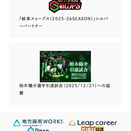
「岐阜スゥープス
（2025-26SEASON）」
シルバ
ーパートナー
柏木陽介選手
引退試合（2025/12/21）
への協
賛