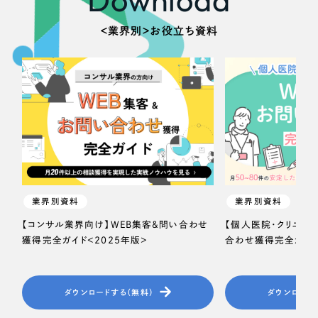
＜業界別＞お役立ち資料
業界別資料
業界別資料
【コンサル業界向け】WEB集客＆問い合わせ
【個人医院・クリニッ
獲得完全ガイド＜2025年版＞
合わせ獲得完全ガイド
ダウンロードする（無料）
ダウンロード