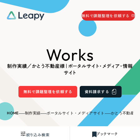
058-215-0066
無料で課題整理を依頼する
24時間受付
無料で課題整理を依頼する
Works
資料請求
する
資料請求する
制作実績／かとう不動産様｜ポータルサイト・メディア・情報
無料で課題整理を依頼
する
サイト
Company
無料で課題整理を依頼する
資料請求する
会社情報
採用情報
Web Produce
HOME
制作実績
ポータルサイト・メディアサイト
かとう不動産様｜ポ
お役立ち情報
リーピーが選ばれる理由
会社概要
ブックマーク
絞り込み検索