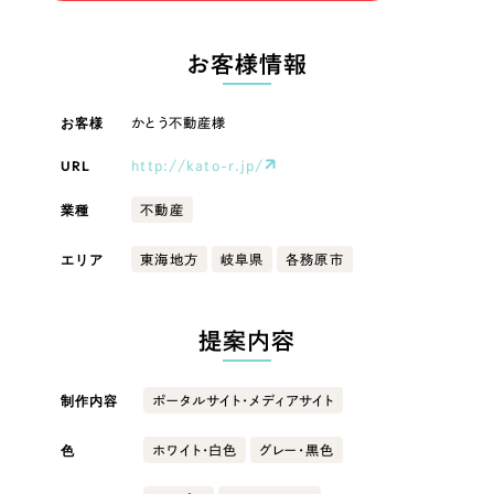
LP（ランディングページ）
（28件）
マーケティングDX支援
LP（ランディングページ）
キャンペーン・プロモーションサイト
（12件）
お客様情報
Webサイト制作
ブランディング（ロゴ・印刷物）
キャンペーン・プロモーション
（90件）
サイト
その他
（1件）
お客様
かとう不動産様
コーポレートサイト制作
オプションサービス
URL
http://kato-r.jp/
ブランディング（ロゴ・印刷物）
採用サイト制作
お客様インタビュー
業種
不動産
ECサイト制作
その他
エリア
東海地方
岐阜県
各務原市
Outsourcing
ブランドサイト制作
業種
?
よくある質問
アウトソーシング（代行支援）
提案内容
リープ・プロジェクト
製造業
「反響強化」を目的としたマーケティング代行
リープ・プロジェクト
制作内容
ポータルサイト・メディアサイト
／
マーケティング代行
建設・建築
リープ・リクルーティング
SEO対策によるアクセス獲得、反響獲得などの"Webマーケティング"から、
ライン領域のマーケティングまでまるっと代行
色
ホワイト・白色
グレー・黒色
「採用強化」を目的とした採用業務代行
卸売・小売