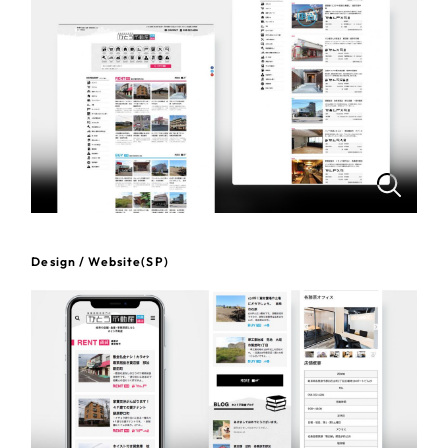
一部をご紹介します
教育
ブックマークしたサイト
インフラ関連
広告・メディア・放送
不動産
Design / Website(SP)
農林・水産
すべて
（624件）
コーポレート・企業サイト
（278件）
金融・保険業
ブランドサイト・サービスサイト
（85件）
その他サービス業
求人・採用サイト
（61件）
ECサイト（オンラインショップ）
（43件）
物流・運送