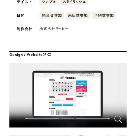
テイスト
採用DX支援
シンプル
スタイリッシュ
その他のサービス
医療・福祉
リープ・リクルーティング
目的
問合せ増加
来店数増加
予約数増加
／
採用業務代行
プライバシーポリシー
情報セキュリティ方針
求人票作成・面接など各種業務代行、採用の仕組み作り支援
制作会社
株式会社リーピー
AI倫理ポリシー
クッキーポリシー
サイトマップ
リープ・キャリア
コンサルティング・調査
／
人材紹介サービス
ウェブアクセシビリティ方針
完全成功報酬型のスカウト型ハイクラス人材紹介（岐阜・愛知）
観光・レジャー
カイゼンDX支援
Design / Website(PC)
人材紹介・派遣
Pace
／
クラウド型工数管理ツール
日報ツールで案件ごとの営業利益をリアルタイムに可視化
士業
制作実績
自治体・官公庁
Works
美容・エステ
制作実績
IT・インターネット
全国1,400社以上の支援実績の中から
実績の