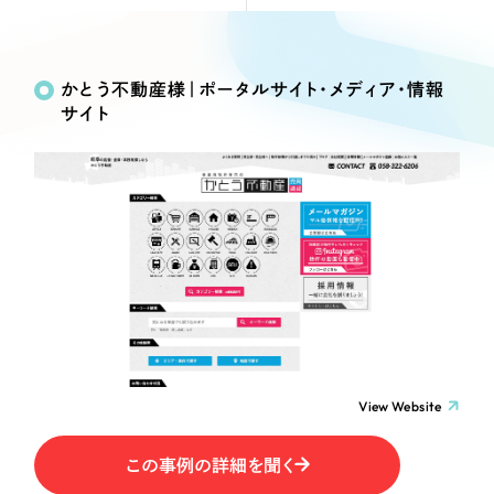
Webサイト制作
Works
絞り込み検
選ばれる理由
コーポレートサイト制作
Search
索
採用サイト制作
かとう不動産様｜ポータルサイト・メディア・情報
サービス
サイト
ECサイト制作
制作内容
Service
ブランドサイト制作
サービス紹介
ブランディング支援
コーポレート・企業サイト
一過性の広告に頼らず、
「仕組み」と「ノウハウ」
制作実績
を残す資産型DX支援をご提供します
ブランドサイト・サービスサイト
すべて
（624件）
コーポレート・企業サイト
（278件）
求人・採用サイト
ブランドサイト・サービスサイト
（85件）
求人・採用サイト
ECサイト（オンラインショップ）
（61件）
View Website
ECサイト（オンラインショップ）
（43件）
ポータルサイト・メディアサイト
この事例の詳細を聞く
ポータルサイト・メディアサイト
（39件）