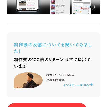
ポータルサイト・メディアサイト
（39件）
LP（ランディングページ）
（28件）
NPO・一般社団法人
キャンペーン・プロモーションサイト
（12件）
ブランディング（ロゴ・印刷物）
人材サービス
（90件）
その他
（1件）
その他
制作後の反響についても聞いてみまし
お客様インタビュー
色
た！
制作費の100倍のリターンはすでに出て
います
ホワイト・白色
株式会社かとう不動産
グレー・黒色
代表
加藤 寛也
インタビューを見る
ベージュ・茶色
レッド・赤色