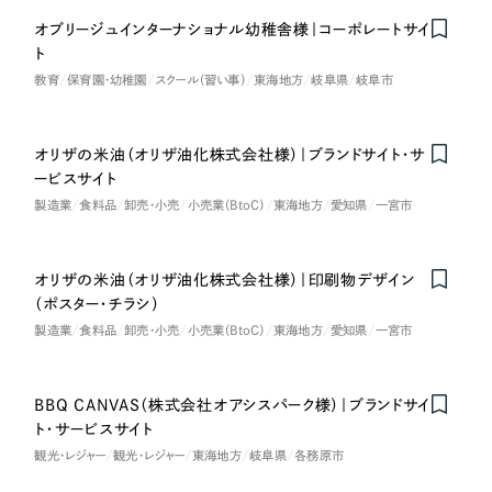
オブリージュインターナショナル幼稚舎様｜コーポレートサイ
ト
教育
保育園・幼稚園
スクール（習い事）
東海地方
岐阜県
岐阜市
オリザの米油（オリザ油化株式会社様）｜ブランドサイト・サ
ービスサイト
製造業
食料品
卸売・小売
小売業（BtoC）
東海地方
愛知県
一宮市
オリザの米油（オリザ油化株式会社様）｜印刷物デザイン
（ポスター・チラシ）
製造業
食料品
卸売・小売
小売業（BtoC）
東海地方
愛知県
一宮市
BBQ CANVAS（株式会社オアシスパーク様）｜ブランドサイ
ト・サービスサイト
観光・レジャー
観光・レジャー
東海地方
岐阜県
各務原市