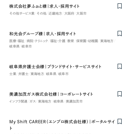
一部をご紹介します
株式会社夢ふぉと様｜求人・採用サイト
教育
その他サービス業
その他
近畿地方
大阪府
大阪市
ブックマークしたサイト
インフラ関連
和光会グループ様｜求人・採用サイト
広告・メディア・放送
医療・福祉
病院・クリニック
福祉・介護
教育
保育園・幼稚園
東海地方
岐阜県
岐阜市
不動産
岐阜県弁護士会様｜ブランドサイト・サービスサイト
農林・水産
士業
弁護士
東海地方
岐阜県
岐阜市
すべて
（624件）
金融・保険業
美濃加茂ガス株式会社様｜コーポレートサイト
コーポレート・企業サイト
（278件）
インフラ関連
ガス
東海地方
岐阜県
美濃加茂市
ブランドサイト・サービスサイト
（85件）
その他サービス業
求人・採用サイト
（61件）
My Shift CAREER（エンプロ株式会社様）｜ポータルサイ
物流・運送
ECサイト（オンラインショップ）
（43件）
ト