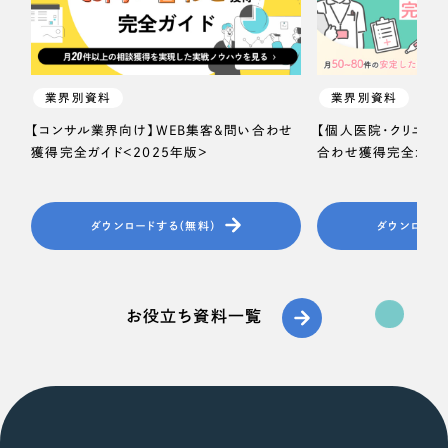
業界別資料
業界別資料
【コンサル業界向け】WEB集客＆問い合わせ
【個人医院・クリニッ
獲得完全ガイド＜2025年版＞
合わせ獲得完全ガイド
ダウンロードする（無料）
ダウンロード
お役立ち資料一覧