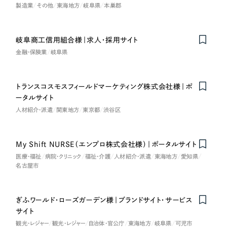
LP（ランディングページ）
（28件）
マーケティングDX支援
製造業
その他
東海地方
岐阜県
本巣郡
キャンペーン・プロモーションサイト
（12件）
キャンペーン・プロモーション
Webサイト制作
ブランディング（ロゴ・印刷物）
（90件）
サイト
岐阜商工信用組合様｜求人・採用サイト
その他
金融・保険業
岐阜県
（1件）
コーポレートサイト制作
ブランディング（ロゴ・印刷物）
オプションサービス
採用サイト制作
トランスコスモスフィールドマーケティング株式会社様｜ポ
お客様インタビュー
その他
ータルサイト
ECサイト制作
人材紹介・派遣
関東地方
東京都
渋谷区
業種
Outsourcing
ブランドサイト制作
My Shift NURSE（エンプロ株式会社様）｜ポータルサイト
?
よくある質問
アウトソーシング（代行支援）
製造業
医療・福祉
病院・クリニック
福祉・介護
人材紹介・派遣
東海地方
愛知県
名古屋市
リープ・プロジェクト
「反響強化」を目的としたマーケティング代行
リープ・プロジェクト
建設・建築
／
マーケティング代行
リープ・リクルーティング
SEO対策によるアクセス獲得、反響獲得などの"Webマーケティング"から、
ぎふワールド・ローズガーデン様｜ブランドサイト・サービス
ライン領域のマーケティングまでまるっと代行
「採用強化」を目的とした採用業務代行
サイト
卸売・小売
観光・レジャー
観光・レジャー
自治体・官公庁
東海地方
岐阜県
可児市