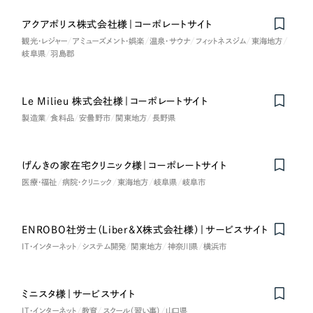
アクアポリス株式会社様｜コーポレートサイト
観光・レジャー
アミューズメント・娯楽
温泉・サウナ
フィットネスジム
東海地方
岐阜県
羽島郡
Le Milieu 株式会社様｜コーポレートサイト
製造業
食料品
安曇野市
関東地方
長野県
げんきの家在宅クリニック様｜コーポレートサイト
Nominee
医療・福祉
病院・クリニック
東海地方
岐阜県
岐阜市
ENROBO社労士（Liber&X株式会社様）｜サービスサイト
IT・インターネット
システム開発
関東地方
神奈川県
横浜市
ミニスタ様｜サービスサイト
IT・インターネット
教育
スクール（習い事）
山口県