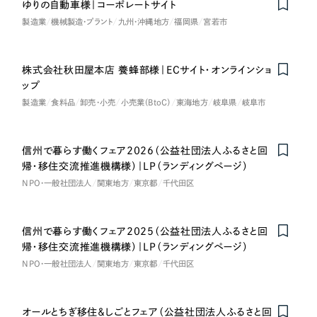
ゆりの自動車様｜コーポレートサイト
製造業
機械製造・プラント
九州・沖縄地方
福岡県
宮若市
株式会社秋田屋本店 養蜂部様｜ECサイト・オンラインショ
ップ
製造業
食料品
卸売・小売
小売業（BtoC）
東海地方
岐阜県
岐阜市
信州で暮らす働くフェア2026（公益社団法人ふるさと回
帰・移住交流推進機構様）｜LP（ランディングページ）
NPO・一般社団法人
関東地方
東京都
千代田区
信州で暮らす働くフェア2025（公益社団法人ふるさと回
帰・移住交流推進機構様）｜LP（ランディングページ）
NPO・一般社団法人
関東地方
東京都
千代田区
オールとちぎ移住＆しごとフェア（公益社団法人ふるさと回