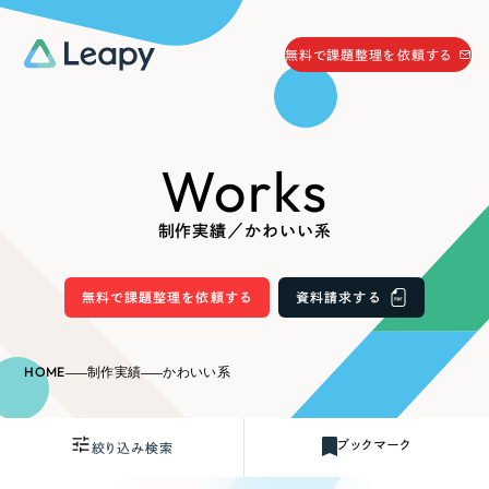
058-215-0066
無料で課題整理を依頼する
24時間受付
無料で課題整理を依頼する
Works
資料請求
する
資料請求する
制作実績／かわいい系
無料で課題整理を依頼
する
Company
無料で課題整理を依頼する
資料請求する
会社情報
採用情報
HOME
制作実績
かわいい系
Web Produce
お役立ち情報
ブックマーク
絞り込み検索
リーピーが選ばれる理由
会社概要