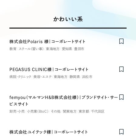
Works
絞り込み検
Webサイト制作
選ばれる理由
Search
索
コーポレートサイト制作
かわいい系
採用サイト制作
サービス
制作内容
ECサイト制作
Service
株式会社Polaris 様｜コーポレートサイト
ブランドサイト制作
教育
スクール（習い事）
東海地方
愛知県
豊田市
コーポレート・企業サイト
サービス紹介
ブランディング支援
一過性の広告に頼らず、
「仕組み」と「ノウハウ」
制作実績
ブランドサイト・サービスサイト
PEGASUS CLINIC様｜コーポレートサイト
を残す資産型DX支援をご提供します
病院・クリニック
すべて
美容・エステ
東海地方
静岡県
浜松市
（624件）
求人・採用サイト
コーポレート・企業サイト
（278件）
ブランドサイト・サービスサイト
femyou（マルマンH＆B株式会社様）｜ブランドサイト・サー
Nominee
（85件）
ECサイト（オンラインショップ）
ビスサイト
求人・採用サイト
（61件）
卸売・小売
小売業（BtoC）
その他
関東地方
東京都
千代田区
ECサイト（オンラインショップ）
ポータルサイト・メディアサイト
（43件）
ポータルサイト・メディアサイト
（39件）
株式会社ユイテック様｜コーポレートサイト
on
Honorabl
e
Ment
i
LP（ランディングページ）