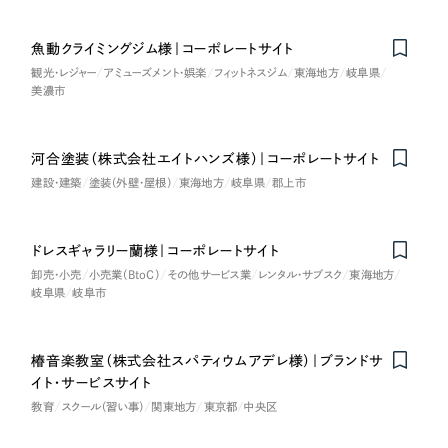
魚動クライミングジム様｜コーポレートサイト
観光・レジャー
アミューズメント・娯楽
フィットネスジム
東海地方
岐阜県
美濃市
河合塗装（株式会社エイトハンズ様）｜コーポレートサイト
建設・建築
塗装（外壁・屋根）
東海地方
岐阜県
郡上市
ドレスギャラリー蘭様｜コーポレートサイト
卸売・小売
小売業（BtoC）
その他サービス業
レンタル・サブスク
東海地方
岐阜県
岐阜市
椿音楽教室（株式会社スパティウムアデレ様）｜ブランドサ
イト・サービスサイト
教育
スクール（習い事）
関東地方
東京都
中央区