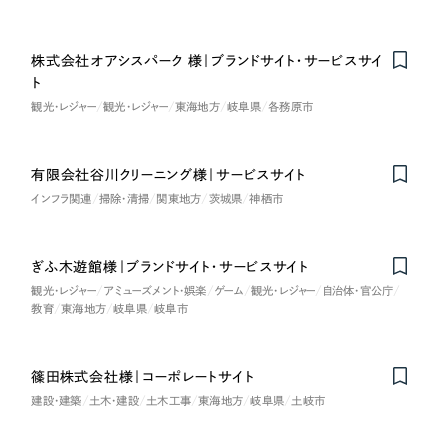
採用DX支援
その他のサービス
医療・福祉
リープ・リクルーティング
／
採用業務代行
株式会社オアシスパーク 様｜ブランドサイト・サービスサイ
プライバシーポリシー
情報セキュリティ方針
求人票作成・面接など各種業務代行、採用の仕組み作り支援
ト
コンサルティング・調査
AI倫理ポリシー
クッキーポリシー
サイトマップ
リープ・キャリア
／
人材紹介サービス
観光・レジャー
観光・レジャー
東海地方
岐阜県
各務原市
ウェブアクセシビリティ方針
完全成功報酬型のスカウト型ハイクラス人材紹介（岐阜・愛知）
観光・レジャー
有限会社谷川クリーニング様｜サービスサイト
カイゼンDX支援
人材紹介・派遣
インフラ関連
掃除・清掃
関東地方
茨城県
神栖市
Pace
／
クラウド型工数管理ツール
日報ツールで案件ごとの営業利益をリアルタイムに可視化
士業
ぎふ木遊館様｜ブランドサイト・サービスサイト
観光・レジャー
アミューズメント・娯楽
ゲーム
観光・レジャー
自治体・官公庁
自治体・官公庁
制作実績
教育
東海地方
岐阜県
岐阜市
Works
美容・エステ
篠田株式会社様｜コーポレートサイト
制作実績
建設・建築
土木・建設
土木工事
東海地方
岐阜県
土岐市
IT・インターネット
全国1,400社以上の支援実績の中から
実績の