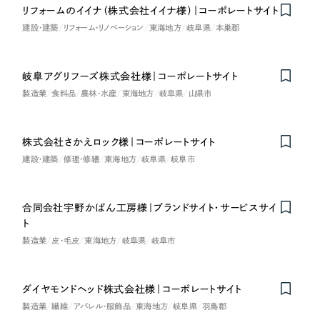
リフォームのイイナ（株式会社イイナ様）｜コーポレートサイト
建設・建築
リフォーム・リノベーション
東海地方
岐阜県
本巣郡
さらに条件を追加する
岐阜アグリフーズ株式会社様｜コーポレートサイト
製造業
食料品
農林・水産
東海地方
岐阜県
山県市
株式会社さかえロック様｜コーポレートサイト
建設・建築
修理・修繕
東海地方
岐阜県
岐阜市
合同会社宇野かばん工房様｜ブランドサイト・サービスサイ
ト
製造業
皮・毛皮
東海地方
岐阜県
岐阜市
ダイヤモンドヘッド株式会社様｜コーポレートサイト
製造業
繊維
アパレル・服飾品
東海地方
岐阜県
羽島郡