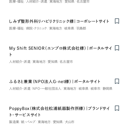
ポータルサイト・メディアサイト
（39件）
医療・福祉
人材紹介・派遣
東海地方
愛知県
名古屋市
NPO・一般社団法人
LP（ランディングページ）
（28件）
キャンペーン・プロモーションサイト
（12件）
しみず整形外科リハビリクリニック様｜コーポレートサイト
人材サービス
ブランディング（ロゴ・印刷物）
医療・福祉
病院・クリニック
東海地方
岐阜県
羽島郡
（90件）
その他
その他
（1件）
My Shift SENIOR（エンプロ株式会社様）｜ポータルサイ
色
ト
お客様インタビュー
人材紹介・派遣
東海地方
愛知県
名古屋市
ホワイト・白色
ふるさと兼業（NPO法人G-net様）｜ポータルサイト
人材紹介・派遣
NPO・一般社団法人
東海地方
岐阜県
岐阜市
静岡県
グレー・黒色
ベージュ・茶色
PoppyBox（株式会社松浦紙器製作所様）｜ブランドサイ
ト・サービスサイト
製造業
紙・パルプ
東海地方
愛知県
犬山市
レッド・赤色