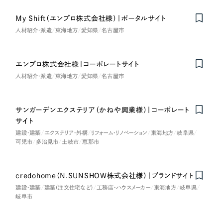
オレンジ・橙色
My Shift（エンプロ株式会社様）｜ポータルサイト
人材紹介・派遣
東海地方
愛知県
名古屋市
イエロー・黄色
エンプロ株式会社様｜コーポレートサイト
グリーン・緑色
人材紹介・派遣
東海地方
愛知県
名古屋市
ブルー・青色
サンガーデンエクステリア（かねや興業様）｜コーポレート
サイト
パープル・紫色
建設・建築
エクステリア・外構
リフォーム・リノベーション
東海地方
岐阜県
可児市
多治見市
土岐市
恵那市
ピンク・桃色
credohome（N.SUNSHOW株式会社様）｜ブランドサイト
カラフル・多色
建設・建築
建築（注文住宅など）
工務店・ハウスメーカー
東海地方
岐阜県
岐阜市
その他