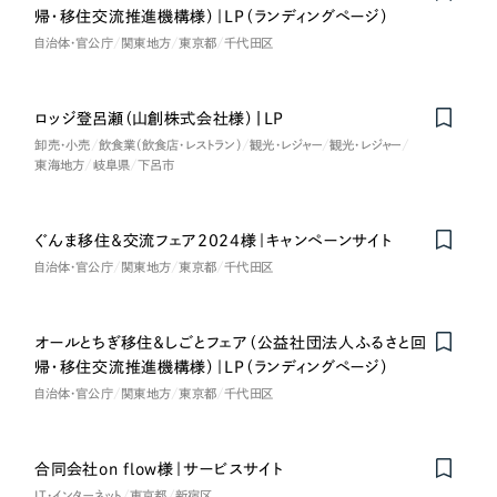
帰・移住交流推進機構様）｜LP（ランディングページ）
自治体・官公庁
関東地方
東京都
千代田区
ロッジ登呂瀬（山創株式会社様）|LP
卸売・小売
飲食業（飲食店・レストラン）
観光・レジャー
観光・レジャー
東海地方
岐阜県
下呂市
ぐんま移住＆交流フェア2024様｜キャンペーンサイト
自治体・官公庁
関東地方
東京都
千代田区
オールとちぎ移住＆しごとフェア（公益社団法人ふるさと回
帰・移住交流推進機構様）｜LP（ランディングページ）
自治体・官公庁
関東地方
東京都
千代田区
合同会社on flow様｜サービスサイト
IT・インターネット
東京都
新宿区