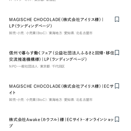
MAGISCHE CHOCOLADE（株式会社アイリス様）｜
Nominee
LP（ランディングページ）
卸売・小売
小売業（BtoC）
東海地方
愛知県
北名古屋市
信州で暮らす働くフェア（公益社団法人ふるさと回帰・移住
交流推進機構様）｜LP（ランディングページ）
NPO・一般社団法人
東京都
千代田区
MAGISCHE CHOCOLADE（株式会社アイリス様）｜ECサ
イト
卸売・小売
小売業（BtoC）
東海地方
愛知県
北名古屋市
株式会社Awake（カウフル）様｜ECサイト・オンラインショッ
プ