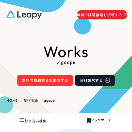
058-215-0066
無料で課題整理を依頼する
24時間受付
無料で課題整理を依頼する
Works
資料請求
する
資料請求する
／goope
無料で課題整理を依頼
する
Company
無料で課題整理を依頼する
資料請求する
会社情報
採用情報
HOME
制作実績
goope
Web Produce
お役立ち情報
ブックマーク
絞り込み検索
リーピーが選ばれる理由
会社概要