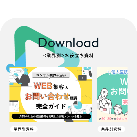
採用DX支援
その他のサービス
医療・福祉
リープ・リクルーティング
／
採用業務代行
プライバシーポリシー
情報セキュリティ方針
求人票作成・面接など各種業務代行、採用の仕組み作り支援
コンサルティング・調査
AI倫理ポリシー
クッキーポリシー
サイトマップ
リープ・キャリア
／
人材紹介サービス
Download
ウェブアクセシビリティ方針
完全成功報酬型のスカウト型ハイクラス人材紹介（岐阜・愛知）
観光・レジャー
カイゼンDX支援
＜業界別＞お役立ち資料
人材紹介・派遣
Pace
／
クラウド型工数管理ツール
日報ツールで案件ごとの営業利益をリアルタイムに可視化
士業
自治体・官公庁
制作実績
Works
美容・エステ
制作実績
IT・インターネット
業界別資料
業界別資料
全国1,400社以上の支援実績の中から
実績の