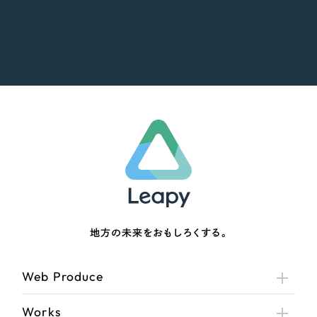
オレンジ・橙色
イエロー・黄色
グリーン・緑色
ブルー・青色
パープル・紫色
ピンク・桃色
地方の未来をおもしろくする。
カラフル・多色
Web Produce
その他
Works