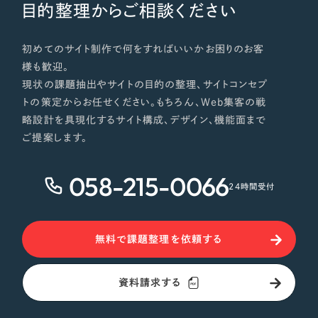
ポータルサイト・メディアサイト
（39件）
目的整理からご相談ください
NPO・一般社団法人
LP（ランディングページ）
（28件）
キャンペーン・プロモーションサイト
初めてのサイト制作で何をすればいいかお困りのお客
（12件）
人材サービス
様も歓迎。
ブランディング（ロゴ・印刷物）
（90件）
現状の課題抽出やサイトの目的の整理、サイトコンセプ
その他
その他
（1件）
トの策定からお任せください。もちろん、Web集客の戦
略設計を具現化するサイト構成、デザイン、機能面まで
色
ご提案します。
お客様インタビュー
058-215-0066
ホワイト・白色
24時間受付
グレー・黒色
無料で課題整理を依頼する
ベージュ・茶色
資料請求する
レッド・赤色