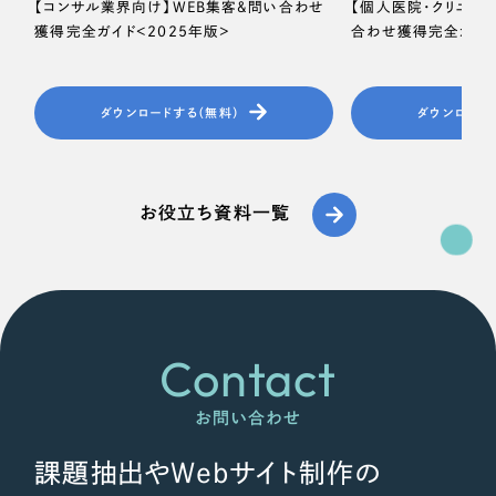
【コンサル業界向け】WEB集客＆問い合わせ
【個人医院・クリニッ
一部をご紹介します
教育
獲得完全ガイド＜2025年版＞
合わせ獲得完全ガイド
ブックマークしたサイト
インフラ関連
ダウンロードする（無料）
ダウンロード
広告・メディア・放送
お役立ち資料一覧
不動産
農林・水産
すべて
（624件）
金融・保険業
コーポレート・企業サイト
Contact
（278件）
ブランドサイト・サービスサイト
（85件）
その他サービス業
お問い合わせ
求人・採用サイト
（61件）
物流・運送
ECサイト（オンラインショップ）
（43件）
課題抽出やWebサイト制作の