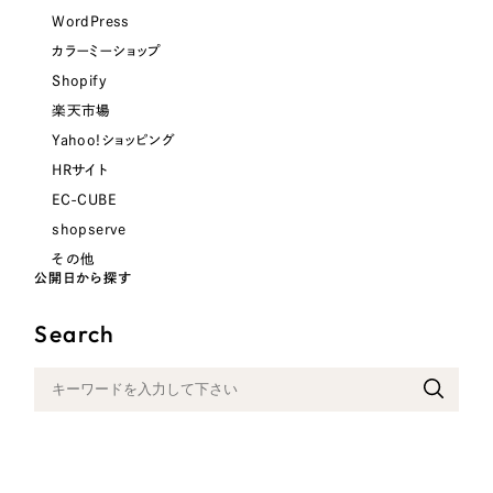
LP（ランディングページ）
（28件）
マーケティングDX支援
WordPress
キャンペーン・プロモーションサイト
（12件）
カラーミーショップ
キャンペーン・プロモーション
Webサイト制作
ブランディング（ロゴ・印刷物）
（90件）
Shopify
サイト
楽天市場
その他
（1件）
コーポレートサイト制作
Yahoo!ショッピング
ブランディング（ロゴ・印刷物）
オプションサービス
HRサイト
採用サイト制作
EC-CUBE
お客様インタビュー
その他
ECサイト制作
shopserve
その他
業種
Outsourcing
ブランドサイト制作
公開日から探す
?
よくある質問
アウトソーシング（代行支援）
Search
製造業
リープ・プロジェクト
「反響強化」を目的としたマーケティング代行
リープ・プロジェクト
建設・建築
／
マーケティング代行
リープ・リクルーティング
SEO対策によるアクセス獲得、反響獲得などの"Webマーケティング"から、
ライン領域のマーケティングまでまるっと代行
「採用強化」を目的とした採用業務代行
卸売・小売