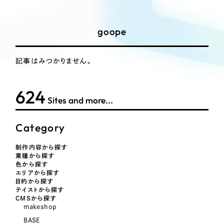
Works
絞り込み検
Webサイト制作
選ばれる理由
Search
索
コーポレートサイト制作
goope
採用サイト制作
サービス
制作内容
ECサイト制作
記事はみつかりません。
Service
ブランドサイト制作
コーポレート・企業サイト
サービス紹介
ブランディング支援
624
Sites and more...
一過性の広告に頼らず、
「仕組み」と「ノウハウ」
制作実績
ブランドサイト・サービスサイト
を残す資産型DX支援をご提供します
Category
すべて
（624件）
求人・採用サイト
コーポレート・企業サイト
（278件）
制作内容から探す
業種から探す
ブランドサイト・サービスサイト
（85件）
色から探す
ECサイト（オンラインショップ）
エリアから探す
求人・採用サイト
（61件）
目的から探す
テイストから探す
ECサイト（オンラインショップ）
ポータルサイト・メディアサイト
（43件）
CMSから探す
makeshop
ポータルサイト・メディアサイト
（39件）
BASE
LP（ランディングページ）