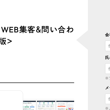
】WEB集客＆問い合わ
会
版＞
氏
※
メ
※