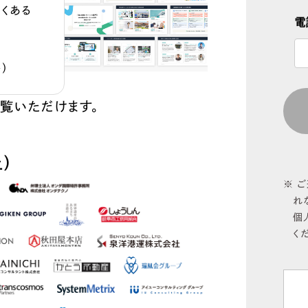
よくある
電
）
閲覧いただけます。
）
ご
れ
個
く