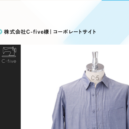
込み検索
ブランディング（ロゴ・印刷物）
ブランディング支援
・プロジェクト
広報ブログ
（90件）
／
マーケティング代行
リーピーの取り組みに関するお知らせ・イベントの様子を
策によるアクセス獲得、反響獲得などの"Webマーケティン
その他
（1件）
オプションサービス
代表ブログ
などのオフライン領域のマーケティングまでまるっと代行
株式会社C-five様｜コーポレートサイト
代表川口が経営・Web戦略・地方創生に関する情報を発
お客様インタビュー
メールマガジンアーカイブ
過去に配信したメールマガジンのアーカイブ
制作実績
イト・サービスサイト
求人・採用サイト
E
すべて
（624件）
コーポレート・企業サイト
（278件
ディングページ）
キャンペーン・プロモーション
ブ
ブランドサイト・サービスサイト
（
サイト
求人・採用サイト
（61件）
ECサイト（オンラインショップ）
（
ポータルサイト・メディアサイト
（
LP（ランディングページ）
（28件）