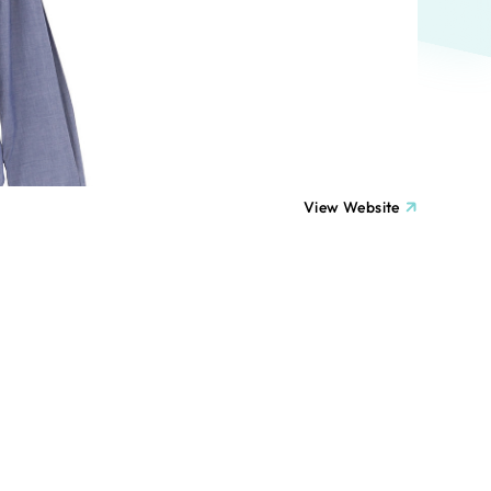
ト
（12件）
90件）
療・福祉
g
士業
View Website
）
教育
ケティング代行
林・水産
業務代行
PO・一般社団法人