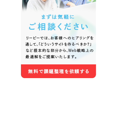
色
ホワイト・白色
グレー
オレンジ・橙色
イエロ
パープル・紫色
ピンク
さらに条件を追加する