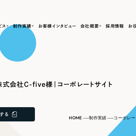
ビス
制作実績
お客様インタビュー
会社概要
採用情報
お
Web Produ
すべて
（624件）
コーポレート・企業サイト
（278件）
リーピーがわかる資料３点セット
bサイト制作
ブランドサイト・サービスサイト
リーピーが選ばれる理由
（85件）
リーピーのWebサイト制作・会社概要・サービスがわかる
会社概要
式会社C-five様｜コーポレートサイト
の中か
ご紹介し
求人・採用サイト
お役立ち資料
（61件）
Webサイト制作
ポレートサイト制作
採用サイト制作
代表挨拶
SDG
すぐに使える資料をダウンロード
ECサイト（オンラインショップ）
（43件）
コーポレートサイト制作
サイト制作
ブランドサイト制作
ポータルサイト・メディアサイト
メディア掲載・取材依頼
新着情
（39件）
する
採用サイト制作
HOME
制作実績
コーポレー
LP（ランディングページ）
（28件）
よくある質問
ト
ECサイト制作
リーピーブログ
採用情報
キャンペーン・プロモーションサイト
（1
ブランドサイト制作
Webデザイン・Webマーケティングに関する情報を発信