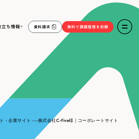
役立ち情報
資料請求
無料で課題整理を依頼
ce
リープ・リクルーティング
／
採用業務代行
求人票作成・面接など各種業務代行、採用の仕組み作り支
３点セット
援
リープ・キャリア
／
人材紹介サービス
sへの取り組み
完全成功報酬型のスカウト型ハイクラス人材紹介（岐阜・愛
知）
報
ト・企業サイト
株式会社C-five様｜コーポレートサイト
2件）