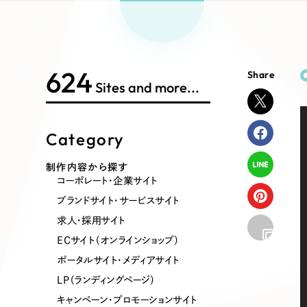
Works Search
絞り
リープ
SEO対
グ"から、
広報支援
624
Share
制作内容
Sites and more...
Category
コーポレート・企業サイト
ブランドサ
制作内容から探す
コーポレート・企業サイト
ポータルサイト・メディアサイト
LP（ラン
ブランドサイト・サービスサイト
求人・採用サイト
ECサイト（オンラインショップ）
その他
ポータルサイト・メディアサイト
LP（ランディングページ）
キャンペーン・プロモーションサイト