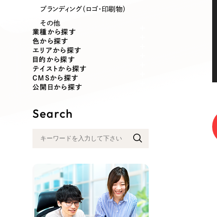
業種
ブランディング（ロゴ・印刷物）
その他
業種から探す
色から探す
エリアから探す
製造業
建設・建築
目的から探す
テイストから探す
CMSから探す
コンサルティング・調査
観光・レジ
公開日から探す
Search
自治体・官公庁
美容・エス
インフラ関連
広告・メデ
金融・保険業
その他サ
人材サービス
その他