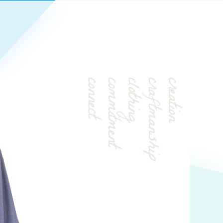
Pace
／
クラウド型工数管理ツール
日報ツールで案件ごとの営業利益をリアルタイムに可視化
発信
信
Cサイト（オンラインショップ）
）
ランディング（ロゴ・印刷物）
85件）
43件）
39件）