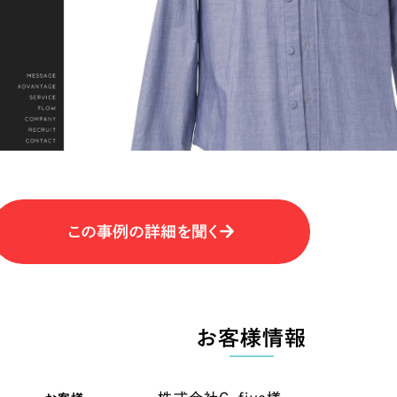
キャンペーン・プロモーションサイ
ブランディング（ロゴ・印刷物）
（
その他
（1件）
卸売・小売
医
Outsourcin
ャー
人材紹介・派遣
アウトソーシング（代行支援
テ
IT・インターネット
この事例の詳細を聞く
リープ・プロジェクト
「反響強化」を目的としたマー
ィア・放送
不動産
農
リープ・リクルーティング
「採用強化」を目的とした採用
お客様情報
ービス業
物流・運送
N
その他のサービス