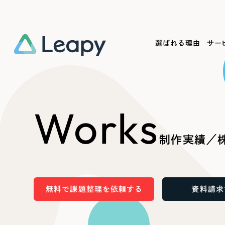
選ばれる理由
サー
Service
Works
Company
Useful
Works
サービス紹介
制作実績
会社概要
お役立ち情報
We
制作実績／株
一過性の広告に頼らず、
全国1,400社以上の支援実績
可能性をひらくデザインで
リーピーによるお役立ち情報を
コー
「仕組み」と「ノウハウ」を残す資産型DX
ら
しあわせな毎日をつくる
ます
支援をご提供します
実績の一部をご紹介します
EC
無料で課題整理を依頼する
資料請求
?
ブックマークしたサイ