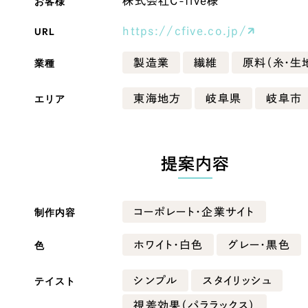
お客様
株式会社C-five様
Company
URL
https://cfive.co.jp/
業種
製造業
繊維
原料（糸・生
会社情報
エリア
東海地方
岐阜県
岐阜市
会社概要
・黒色
ベージュ・茶色
代表挨拶
SDGsに向けた取り組み
提案内容
ー・黄色
グリーン・緑色
メディア掲載と取材依頼
新着情報
制作内容
コーポレート・企業サイト
・桃色
カラフル・多色
採用情報
色
ホワイト・白色
グレー・黒色
ブログ
テイスト
シンプル
スタイリッシュ
リーピーブログ
視差効果（パララックス）
代表ブログ