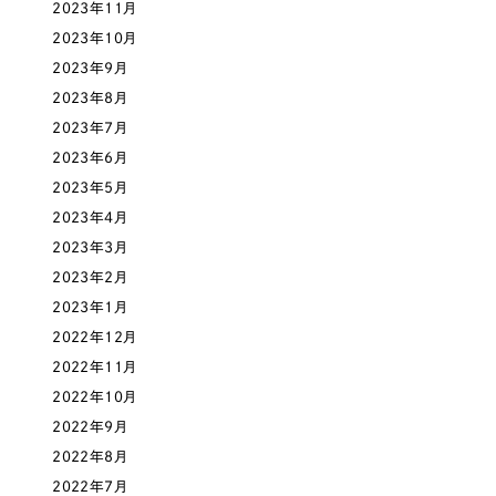
ポータルサイト・メディアサイト
（39件）
2023年11月
NPO・一般社団法人
LP（ランディングページ）
2023年10月
（28件）
2023年9月
キャンペーン・プロモーションサイト
（12件）
人材サービス
2023年8月
ブランディング（ロゴ・印刷物）
（90件）
2023年7月
その他
その他
（1件）
2023年6月
2023年5月
色
2023年4月
お客様インタビュー
2023年3月
2023年2月
ホワイト・白色
2023年1月
2022年12月
グレー・黒色
2022年11月
2022年10月
ベージュ・茶色
2022年9月
2022年8月
レッド・赤色
2022年7月