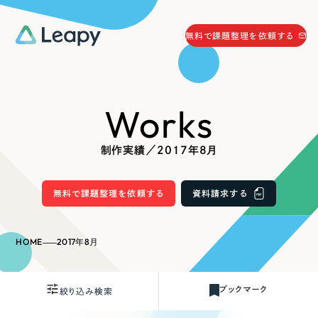
058-215-0066
無料で課題整理を依頼する
24時間受付
無料で課題整理を依頼する
Works
資料請求
する
資料請求する
制作実績／2017年8月
無料で課題整理を依頼
する
Company
無料で課題整理を依頼する
資料請求する
会社情報
採用情報
HOME
2017年8月
Web Produce
お役立ち情報
ブックマーク
絞り込み検索
リーピーが選ばれる理由
会社概要