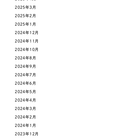
一部をご紹介します
2025年3月
教育
2025年2月
ブックマークしたサイト
2025年1月
インフラ関連
2024年12月
2024年11月
広告・メディア・放送
2024年10月
2024年8月
不動産
2024年9月
2024年7月
農林・水産
2024年6月
すべて
（624件）
2024年5月
金融・保険業
コーポレート・企業サイト
2024年4月
（278件）
2024年3月
ブランドサイト・サービスサイト
（85件）
その他サービス業
2024年2月
求人・採用サイト
（61件）
2024年1月
物流・運送
ECサイト（オンラインショップ）
（43件）
2023年12月