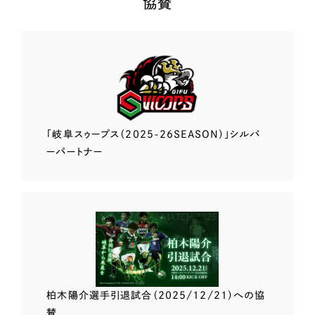
協賛
「岐阜スゥープス
（2025-26SEASON）」
シルバ
ーパートナー
柏木陽介選手
引退試合（2025/12/21）
への協
賛