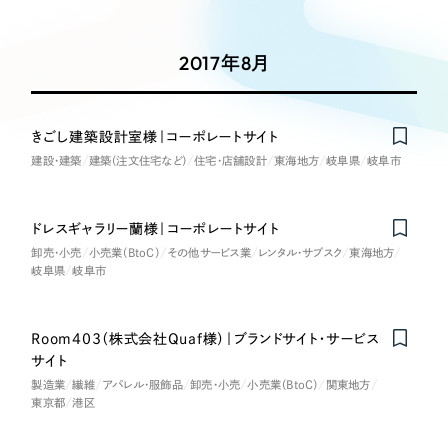
Works
絞り込み検
Webサイト制作
選ばれる理由
Search
索
コーポレートサイト制作
2017年8月
採用サイト制作
サービス
制作内容
ECサイト制作
Service
きごし建築設計室様｜コーポレートサイト
ブランドサイト制作
建設・建築
建築（注文住宅など）
住宅・店舗設計
東海地方
岐阜県
岐阜市
コーポレート・企業サイト
サービス紹介
ブランディング支援
一過性の広告に頼らず、
「仕組み」と「ノウハウ」
制作実績
ブランドサイト・サービスサイト
ドレスギャラリー蘭様｜コーポレートサイト
を残す資産型DX支援をご提供します
卸売・小売
小売業（BtoC）
すべて
その他サービス業
レンタル・サブスク
東海地方
（624件）
岐阜県
岐阜市
求人・採用サイト
コーポレート・企業サイト
（278件）
ブランドサイト・サービスサイト
（85件）
ECサイト（オンラインショップ）
Room403（株式会社Quaf様）｜ブランドサイト・サービス
求人・採用サイト
（61件）
サイト
製造業
繊維
ECサイト（オンラインショップ）
アパレル・服飾品
卸売・小売
小売業（BtoC）
関東地方
ポータルサイト・メディアサイト
（43件）
東京都
港区
ポータルサイト・メディアサイト
（39件）
LP（ランディングページ）