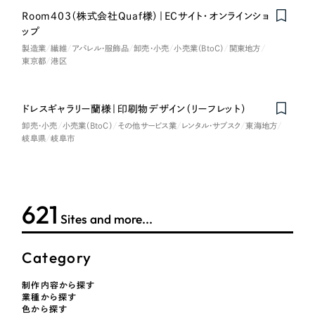
LP（ランディングページ）
（28件）
マーケティングDX支援
Room403（株式会社Quaf様）｜ECサイト・オンラインショ
キャンペーン・プロモーションサイト
（12件）
ップ
キャンペーン・プロモーション
Webサイト制作
製造業
繊維
ブランディング（ロゴ・印刷物）
アパレル・服飾品
卸売・小売
小売業（BtoC）
関東地方
（90件）
サイト
東京都
港区
その他
（1件）
コーポレートサイト制作
ブランディング（ロゴ・印刷物）
オプションサービス
ドレスギャラリー蘭様｜印刷物デザイン（リーフレット）
採用サイト制作
卸売・小売
小売業（BtoC）
その他サービス業
レンタル・サブスク
東海地方
お客様インタビュー
その他
岐阜県
岐阜市
ECサイト制作
業種
Outsourcing
ブランドサイト制作
?
よくある質問
624
アウトソーシング（代行支援）
Sites and more...
製造業
リープ・プロジェクト
「反響強化」を目的としたマーケティング代行
Category
リープ・プロジェクト
建設・建築
／
マーケティング代行
リープ・リクルーティング
SEO対策によるアクセス獲得、反響獲得などの"Webマーケティング"から、
ライン領域のマーケティングまでまるっと代行
制作内容から探す
「採用強化」を目的とした採用業務代行
卸売・小売
業種から探す
色から探す