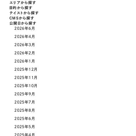
採用DX支援
その他のサービス
エリアから探す
目的から探す
医療・福祉
テイストから探す
リープ・リクルーティング
／
採用業務代行
CMSから探す
プライバシーポリシー
情報セキュリティ方針
求人票作成・面接など各種業務代行、採用の仕組み作り支援
公開日から探す
コンサルティング・調査
2026年6月
AI倫理ポリシー
クッキーポリシー
サイトマップ
リープ・キャリア
／
人材紹介サービス
2026年4月
ウェブアクセシビリティ方針
完全成功報酬型のスカウト型ハイクラス人材紹介（岐阜・愛知）
観光・レジャー
2026年3月
2026年2月
カイゼンDX支援
人材紹介・派遣
2026年1月
Pace
／
クラウド型工数管理ツール
2025年12月
日報ツールで案件ごとの営業利益をリアルタイムに可視化
士業
2025年11月
2025年10月
自治体・官公庁
制作実績
2025年9月
2025年7月
Works
美容・エステ
2025年8月
2025年6月
制作実績
IT・インターネット
2025年5月
全国1,400社以上の支援実績の中から
実績の
2025年4月