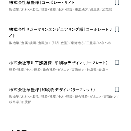
LP（ランディングページ）
（28件）
株式会社翠豊様｜コーポレートサイト
マーケティングDX支援
製造業
木材・木製品
建設・建築
土木・建設
東海地方
岐阜県
加茂郡
キャンペーン・プロモーションサイト
（12件）
キャンペーン・プロモーション
Webサイト制作
ブランディング（ロゴ・印刷物）
（90件）
サイト
株式会社リガーマリンエンジニアリング様｜コーポレートサ
その他
（1件）
コーポレートサイト制作
イト
ブランディング（ロゴ・印刷物）
オプションサービス
製造業
金属・鉄鋼
金属加工（部品・金型）
東海地方
三重県
いなべ市
採用サイト制作
お客様インタビュー
その他
ECサイト制作
株式会社市川工務店様｜印刷物デザイン（リーフレット）
業種
Outsourcing
建設・建築
土木・建設
総合建設・ゼネコン
東海地方
岐阜県
岐阜市
ブランドサイト制作
?
よくある質問
アウトソーシング（代行支援）
株式会社翠豊様｜印刷物デザイン（リーフレット）
製造業
リープ・プロジェクト
製造業
木材・木製品
建設・建築
土木・建設
総合建設・ゼネコン
東海地方
岐阜県
加茂郡
「反響強化」を目的としたマーケティング代行
リープ・プロジェクト
建設・建築
／
マーケティング代行
リープ・リクルーティング
SEO対策によるアクセス獲得、反響獲得などの"Webマーケティング"から、
ライン領域のマーケティングまでまるっと代行
「採用強化」を目的とした採用業務代行
卸売・小売