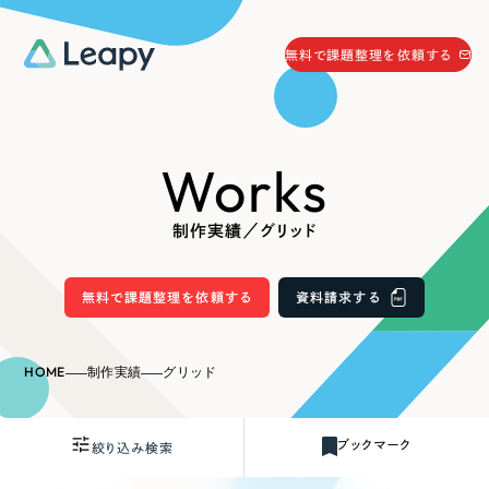
058-215-0066
無料で課題整理を依頼する
24時間受付
無料で課題整理を依頼する
Works
資料請求
する
資料請求する
制作実績／グリッド
無料で課題整理を依頼
する
Company
無料で課題整理を依頼する
資料請求する
会社情報
採用情報
HOME
制作実績
グリッド
Web Produce
お役立ち情報
ブックマーク
絞り込み検索
リーピーが選ばれる理由
会社概要