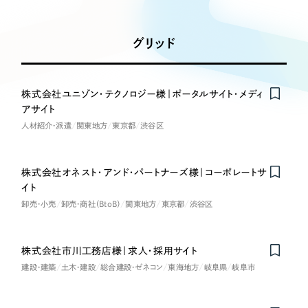
Works
絞り込み検
Webサイト制作
選ばれる理由
Search
索
コーポレートサイト制作
グリッド
採用サイト制作
サービス
制作内容
ECサイト制作
Service
株式会社ユニゾン・テクノロジー様｜ポータルサイト・メディ
ブランドサイト制作
アサイト
コーポレート・企業サイト
サービス紹介
ブランディング支援
人材紹介・派遣
関東地方
東京都
渋谷区
一過性の広告に頼らず、
「仕組み」と「ノウハウ」
制作実績
ブランドサイト・サービスサイト
を残す資産型DX支援をご提供します
株式会社オネスト・アンド・パートナーズ様｜コーポレートサ
すべて
（624件）
イト
求人・採用サイト
コーポレート・企業サイト
（278件）
卸売・小売
卸売・商社（BtoB）
関東地方
東京都
渋谷区
ブランドサイト・サービスサイト
（85件）
ECサイト（オンラインショップ）
求人・採用サイト
（61件）
株式会社市川工務店様｜求人・採用サイト
Nominee
ECサイト（オンラインショップ）
ポータルサイト・メディアサイト
（43件）
建設・建築
土木・建設
総合建設・ゼネコン
東海地方
岐阜県
岐阜市
ポータルサイト・メディアサイト
（39件）
LP（ランディングページ）