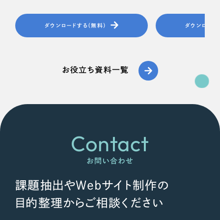
オレンジ・橙色
ダウンロードする（無料）
ダウンロード
イエロー・黄色
お役立ち資料一覧
グリーン・緑色
ブルー・青色
パープル・紫色
Contact
ピンク・桃色
お問い合わせ
カラフル・多色
課題抽出やWebサイト制作の
目的整理からご相談ください
その他