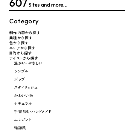
608
採用DX支援
その他のサービス
Sites and more...
医療・福祉
リープ・リクルーティング
／
採用業務代行
Category
プライバシーポリシー
情報セキュリティ方針
求人票作成・面接など各種業務代行、採用の仕組み作り支援
コンサルティング・調査
AI倫理ポリシー
クッキーポリシー
サイトマップ
リープ・キャリア
／
人材紹介サービス
制作内容から探す
ウェブアクセシビリティ方針
業種から探す
完全成功報酬型のスカウト型ハイクラス人材紹介（岐阜・愛知）
観光・レジャー
色から探す
エリアから探す
カイゼンDX支援
目的から探す
人材紹介・派遣
テイストから探す
温かい・やさしい
Pace
／
クラウド型工数管理ツール
シンプル
日報ツールで案件ごとの営業利益をリアルタイムに可視化
士業
ポップ
スタイリッシュ
自治体・官公庁
制作実績
かわいい系
ナチュラル
Works
美容・エステ
手書き風・ハンドメイド
制作実績
エレガント
IT・インターネット
雑誌風
全国1,400社以上の支援実績の中から
実績の