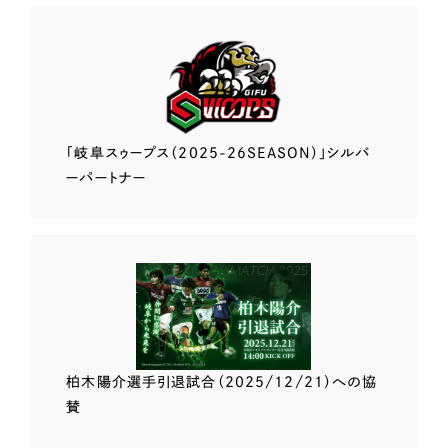
「岐阜スゥープス
（2025-26SEASON）」
シルバ
ーパートナー
柏木陽介選手
引退試合（2025/12/21）
への協
賛