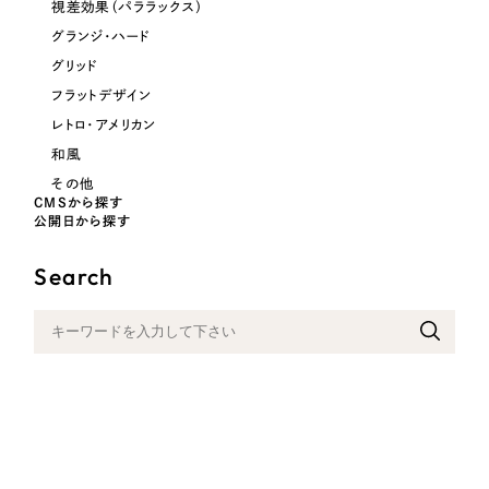
視差効果（パララックス）
一部をご紹介します
教育
グランジ・ハード
グリッド
ブックマークしたサイト
インフラ関連
フラットデザイン
レトロ・アメリカン
広告・メディア・放送
和風
その他
CMSから探す
不動産
公開日から探す
農林・水産
Search
すべて
（624件）
金融・保険業
コーポレート・企業サイト
（278件）
ブランドサイト・サービスサイト
（85件）
その他サービス業
求人・採用サイト
（61件）
物流・運送
ECサイト（オンラインショップ）
（43件）