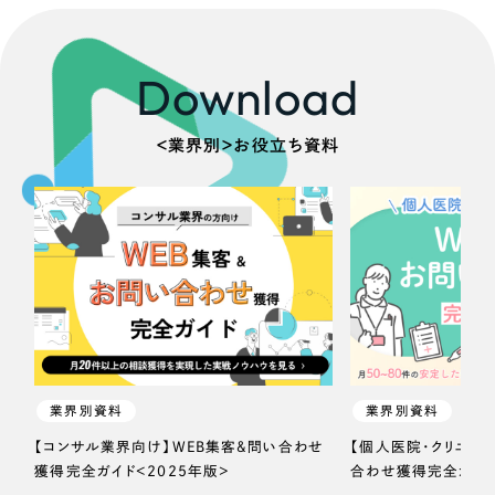
ポータルサイト・メディアサイト
（39件）
NPO・一般社団法人
LP（ランディングページ）
（28件）
キャンペーン・プロモーションサイト
Download
（12件）
人材サービス
ブランディング（ロゴ・印刷物）
（90件）
その他
＜業界別＞お役立ち資料
その他
（1件）
色
お客様インタビュー
ホワイト・白色
グレー・黒色
ベージュ・茶色
業界別資料
業界別資料
【コンサル業界向け】WEB集客＆問い合わせ
【個人医院・クリニッ
レッド・赤色
獲得完全ガイド＜2025年版＞
合わせ獲得完全ガイド